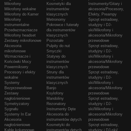
Mikrofony
Kosmetyki dla
Instrumenty/Gitary i
Mikrofony wokalne
instrumentów
akcesoria/Procesory,
Mikrofony do Kamer
klasycznych
Efekty, Preampy
Mikrofony
Metronomy
Sprzęt estradowy,
instrumentalne
Pokrowce i futerały
studyjny i DJ-
Przedwzmacniacze
dla instrumentów
ski/Mikrofony i
Mikrofony headset
klasycznych
akcesoria/Mikrofony
Zestawy mikrofonowe
Pozostałe
przewodowe
Akcesoria
Pulpity do nut
Sprzęt estradowy,
mikrofonowe
Smyczki
studyjny i DJ-
Wzmacniacze i
Statywy do
ski/Mikrofony i
Końcówki Mocy
instrumentów
akcesoria/Mikrofony
Powermiksery
klasycznych
przewodowe
Procesory i efekty
Struny dla
Sprzęt estradowy,
wokalne
instrumentów
studyjny i DJ-
Systemy
klasycznych
ski/Mikrofony i
Bezprzewodowe
Banjo
akcesoria/Mikrofony
Zestawy
Ksylofony
przewodowe
nagłośnieniowe
Mandoliny
Sprzęt estradowy,
Symetryzatory
Rezonatory
studyjny i DJ-
Sygnału
Instrumenty Dęte
ski/Mikrofony i
Systemy In Ear
Akcesoria do
akcesoria/Mikrofony
Akcesoria
instrumentów dętych
przewodowe
nagłośnieniowe
Kosmetyki do
Sprzęt estradowy,
Kable kolumnowe
instrumentów dętych
studyjny i DJ-ski/