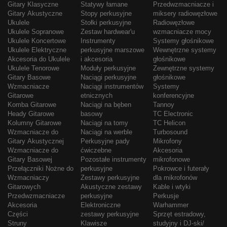
Gitary Klasyczne
Statywy łamane
Przedwzmacniacze i
Gitary Akustyczne
Stopy perkusyjne
miksery radiowęzłowe
Ukulele
Stołki perkusyjne
Radiowęzłowe
Ukulele Sopranowe
Zestaw hardwear'u
wzmacniacze mocy
Ukulele Koncertowe
Instrumenty
Systemy głośnikowe
Ukulele Elektryczne
perkusyjne marszowe
Wewnętrzne systemy
Akcesoria do Ukulele
i akcesoria
głośnikowe
Ukulele Tenorowe
Moduły perkusyjne
Zewnętrzne systemy
Gitary Basowe
Naciągi perkusyjne
głośnikowe
Wzmacniacze
Naciągi instrumentów
Systemy
Gitarowe
etnicznych
konferencyjne
Komba Gitarowe
Naciągi na bęben
Tannoy
Heady Gitarowe
basowy
TC Electronic
Kolumny Gitarowe
Naciągi na tomy
TC Helicon
Wzmacniacze do
Naciągi na werble
Turbosound
Gitary Akustycznej
Perkusyjne pady
Mikrofony
Wzmacniacze do
ćwiczebne
Akcesoria
Gitary Basowej
Pozostałe instrumenty
mikrofonowe
Przełączniki Nożne do
perkusyjne
Pokrowce i futerały
Wzmacniaczy
Zestawy perkusyjne
dla mikrofonów
Gitarowych
Akustyczne zestawy
Kable i wtyki
Przedwzmacniacze
perkusyjne
Perkusje
Akcesoria
Elektroniczne
Warhammer
Części
zestawy perkusyjne
Sprzęt estradowy,
Struny
Klawisze
studyjny i DJ-ski/