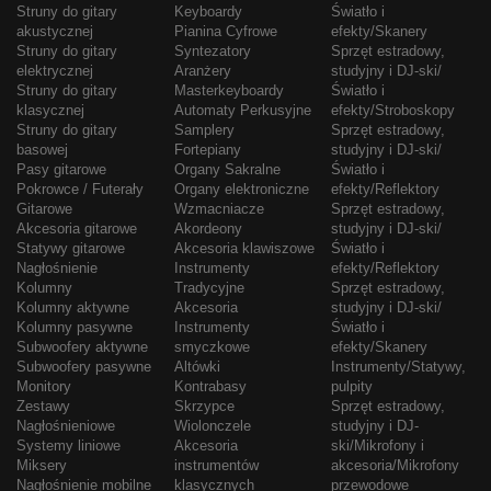
Struny do gitary
Keyboardy
Światło i
akustycznej
Pianina Cyfrowe
efekty/Skanery
Struny do gitary
Syntezatory
Sprzęt estradowy,
elektrycznej
Aranżery
studyjny i DJ-ski/
Struny do gitary
Masterkeyboardy
Światło i
klasycznej
Automaty Perkusyjne
efekty/Stroboskopy
Struny do gitary
Samplery
Sprzęt estradowy,
basowej
Fortepiany
studyjny i DJ-ski/
Pasy gitarowe
Organy Sakralne
Światło i
Pokrowce / Futerały
Organy elektroniczne
efekty/Reflektory
Gitarowe
Wzmacniacze
Sprzęt estradowy,
Akcesoria gitarowe
Akordeony
studyjny i DJ-ski/
Statywy gitarowe
Akcesoria klawiszowe
Światło i
Nagłośnienie
Instrumenty
efekty/Reflektory
Kolumny
Tradycyjne
Sprzęt estradowy,
Kolumny aktywne
Akcesoria
studyjny i DJ-ski/
Kolumny pasywne
Instrumenty
Światło i
Subwoofery aktywne
smyczkowe
efekty/Skanery
Subwoofery pasywne
Altówki
Instrumenty/Statywy,
Monitory
Kontrabasy
pulpity
Zestawy
Skrzypce
Sprzęt estradowy,
Nagłośnieniowe
Wiolonczele
studyjny i DJ-
Systemy liniowe
Akcesoria
ski/Mikrofony i
Miksery
instrumentów
akcesoria/Mikrofony
Nagłośnienie mobilne
klasycznych
przewodowe