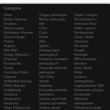
Kategorie
Gitary
Triggery perkusyjne
Stojaki i statywy
Efekty Gitarowe
Blachy perkusyjne
Wzmacniacze i
Przestery
Bell
Końcówki Mocy
Delay/Loopery
China
Stołki i oparcia
Multiefekty Gitarowe
Crash
Wydawnictwo
Chorus Flanger
Hi-Hat
Cases, Racki,
Phaser
Ride
Pokrowce
Pogłosy
Splash
Dla dzieci
Wah Wah
Zestawy blach
Książki
Pedały Głośności i
perkusyjnych
Behringer
Ekspresji
Elementy zestawów
dBTechnologies
Przełączniki
perkusyjnych
Hamilton
Tunery
Pozostałe elementy
Klark Teknik
Pozostałe Efekty
perkusyjne
Midas
Gitarowe
Tom Tomy
Systemy
Multiefekty Basowe
Werble
radiowęzłowe i
Efekty Basowe
Hardware
rozgłoszeniowe 100V
Pedalboardy
Pozostałe elementy
Kolumnowe uchwyty
Zasilacze
hardware'u
montażowe
Kompresory
Statywy pod Hi-hat
Mikrofony
Akcesoria
Statywy pod werbel
radiowęzłowe
Gitary Elektryczne
Statywy proste
Odtwarzacze audio