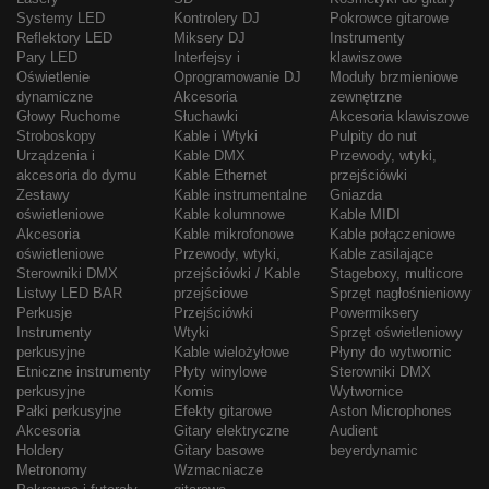
Systemy LED
Kontrolery DJ
Pokrowce gitarowe
Reflektory LED
Miksery DJ
Instrumenty
Pary LED
Interfejsy i
klawiszowe
Oświetlenie
Oprogramowanie DJ
Moduły brzmieniowe
dynamiczne
Akcesoria
zewnętrzne
Głowy Ruchome
Słuchawki
Akcesoria klawiszowe
Stroboskopy
Kable i Wtyki
Pulpity do nut
Urządzenia i
Kable DMX
Przewody, wtyki,
akcesoria do dymu
Kable Ethernet
przejściówki
Zestawy
Kable instrumentalne
Gniazda
oświetleniowe
Kable kolumnowe
Kable MIDI
Akcesoria
Kable mikrofonowe
Kable połączeniowe
oświetleniowe
Przewody, wtyki,
Kable zasilające
Sterowniki DMX
przejściówki / Kable
Stageboxy, multicore
Listwy LED BAR
przejściowe
Sprzęt nagłośnieniowy
Perkusje
Przejściówki
Powermiksery
Instrumenty
Wtyki
Sprzęt oświetleniowy
perkusyjne
Kable wielożyłowe
Płyny do wytwornic
Etniczne instrumenty
Płyty winylowe
Sterowniki DMX
perkusyjne
Komis
Wytwornice
Pałki perkusyjne
Efekty gitarowe
Aston Microphones
Akcesoria
Gitary elektryczne
Audient
Holdery
Gitary basowe
beyerdynamic
Metronomy
Wzmacniacze