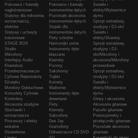
Pokrowce i futerały
Pokrowce i futerały
Światło i
nagłośnieniowe
instrumentów dętych
efekty/Wytwornice
Statywy dla mikserów,
Pozostałe akcesoria
dymu
wzmacniaczy,
instrumentów dętych
Sprzęt estradowy,
efektów
Stojaki dla
studyjny i DJ-ski/
Statywy i uchwyty
instrumentów dętych
Światło i
kolumnowe
Flety szkolne
efekty/Skanery
STAGE BOX
Harmonijki ustne
Sprzęt estradowy,
Studio
Instrumenty dęte
studyjny i DJ-
Mikrofony
blaszane
ski/Mikrofony i
Interfejsy Audio
Klarnety
akcesoria/Mikrofony
Klawiatury
Puzony
przewodowe
Przedwzmacniacze
Sakshorny
Sprzęt estradowy,
Cyfrowe Rejestratory
Trąbki
studyjny i DJ-ski/
Dźwięku
Kornety
Światło i
Monitory Odsłuchowe
Waltornie
efekty/Wytwornice
Konsolety Cyfrowe
Instrumenty dęte
dymu
Kontrolery
drewniane
Gitary i akcesoria
Akcesoria studyjne
Flety
Akcesoria gitarowe
Słuchawki i
Klarnety
Pazurki gitarowe
wzmacniacze
Saksofony
Potencjometry i
Procesory i efekty
Dee Jay
przełączniki gitarowe
wokalne
Gramofony
Pozostałe akcesoria
Oświetlenie
Odtwarzacze CD DVD
gitarowe
Lasery
SD
Kosmetyki do gitary