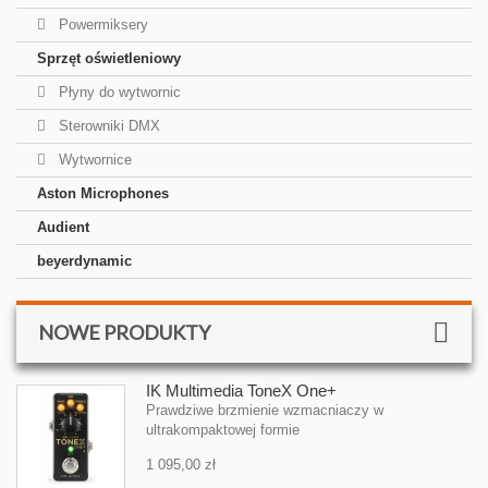
Powermiksery
Sprzęt oświetleniowy
Płyny do wytwornic
Sterowniki DMX
Wytwornice
Aston Microphones
Audient
beyerdynamic
NOWE PRODUKTY
IK Multimedia ToneX One+
Prawdziwe brzmienie wzmacniaczy w
ultrakompaktowej formie
1 095,00 zł