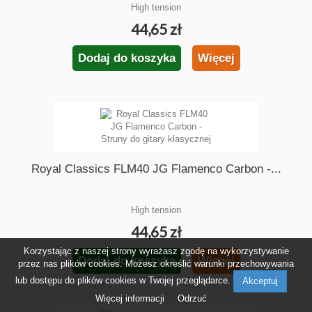
High tension
44,65 zł
Dodaj do koszyka
Więcej
Royal Classics FLM40 JG Flamenco Carbon -...
High tension
44,65 zł
Korzystając z naszej strony wyrażasz zgodę na wykorzystywanie
Dodaj do koszyka
Więcej
przez nas plików cookies. Możesz określić warunki przechowywania
lub dostępu do plików cookies w Twojej przeglądarce.
Akceptuj
Więcej informacji
Odrzuć