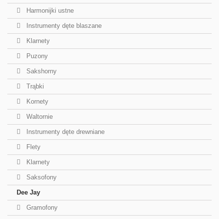
Harmonijki ustne
Instrumenty dęte blaszane
Klarnety
Puzony
Sakshorny
Trąbki
Kornety
Waltornie
Instrumenty dęte drewniane
Flety
Klarnety
Saksofony
Dee Jay
Gramofony