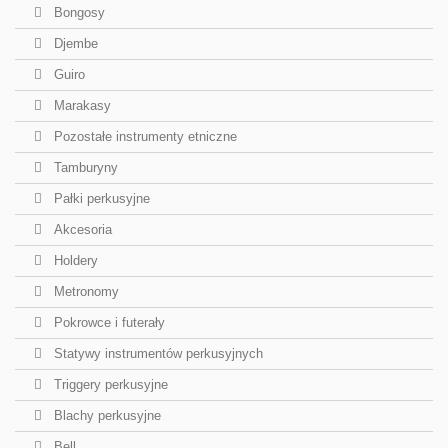
Bongosy
Djembe
Guiro
Marakasy
Pozostałe instrumenty etniczne
Tamburyny
Pałki perkusyjne
Akcesoria
Holdery
Metronomy
Pokrowce i futerały
Statywy instrumentów perkusyjnych
Triggery perkusyjne
Blachy perkusyjne
Bell