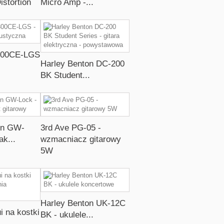
istortion
Micro Amp -...
300CE-LGS
Harley Benton DC-200
BK Student...
on GW-
3rd Ave PG-05 -
ak...
wzmacniacz gitarowy
5W
Harley Benton UK-12C
i na kostki
BK - ukulele...