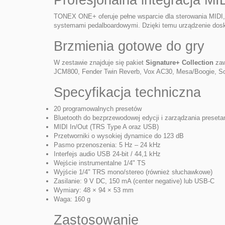
TONEX ONE+ oferuje pełne wsparcie dla sterowania MIDI,
systemami pedalboardowymi. Dzięki temu urządzenie dosko
Brzmienia gotowe do gry
W zestawie znajduje się pakiet
Signature+ Collection
zaw
JCM800, Fender Twin Reverb, Vox AC30, Mesa/Boogie, Sol
Specyfikacja techniczna
20 programowalnych presetów
Bluetooth do bezprzewodowej edycji i zarządzania preseta
MIDI In/Out (TRS Type A oraz USB)
Przetworniki o wysokiej dynamice do 123 dB
Pasmo przenoszenia: 5 Hz – 24 kHz
Interfejs audio USB 24-bit / 44,1 kHz
Wejście instrumentalne 1/4" TS
Wyjście 1/4" TRS mono/stereo (również słuchawkowe)
Zasilanie: 9 V DC, 150 mA (center negative) lub USB-C
Wymiary: 48 × 94 × 53 mm
Waga: 160 g
Zastosowanie