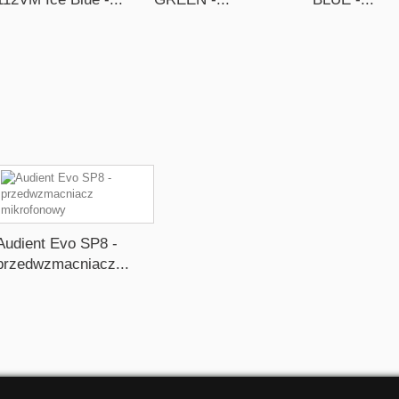
Audient Evo SP8 -
przedwzmacniacz...