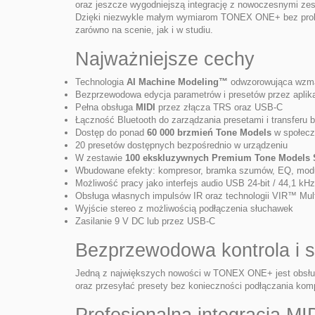
oraz jeszcze wygodniejszą integrację z nowoczesnymi ze
Dzięki niezwykle małym wymiarom TONEX ONE+ bez proble
zarówno na scenie, jak i w studiu.
Najważniejsze cechy
Technologia
AI Machine Modeling™
odwzorowująca wzmac
Bezprzewodowa edycja parametrów i presetów przez aplik
Pełna obsługa
MIDI
przez złącza TRS oraz USB-C
Łączność Bluetooth do zarządzania presetami i transferu 
Dostęp do ponad
60 000 brzmień Tone Models
w społecz
20 presetów dostępnych bezpośrednio w urządzeniu
W zestawie
100 ekskluzywnych Premium Tone Models S
Wbudowane efekty: kompresor, bramka szumów, EQ, modula
Możliwość pracy jako interfejs audio USB 24-bit / 44,1 kHz
Obsługa własnych impulsów IR oraz technologii VIR™ Mult
Wyjście stereo z możliwością podłączenia słuchawek
Zasilanie 9 V DC lub przez USB-C
Bezprzewodowa kontrola i 
Jedną z największych nowości w TONEX ONE+ jest obsługa
oraz przesyłać presety bez konieczności podłączania kom
Profesjonalna integracja MI