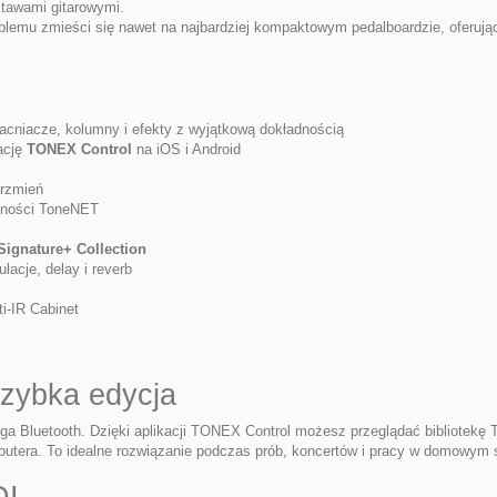
stawami gitarowymi.
mu zmieści się nawet na najbardziej kompaktowym pedalboardzie, oferując
niacze, kolumny i efekty z wyjątkową dokładnością
ację
TONEX Control
na iOS i Android
brzmień
ności ToneNET
ignature+ Collection
cje, delay i reverb
i-IR Cabinet
szybka edycja
 Bluetooth. Dzięki aplikacji TONEX Control możesz przeglądać bibliotekę 
putera. To idealne rozwiązanie podczas prób, koncertów i pracy w domowym s
DI