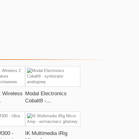
x Wireless
Modal Electronics
.
Cobalt8 -...
M300 -
IK Multimedia iRig