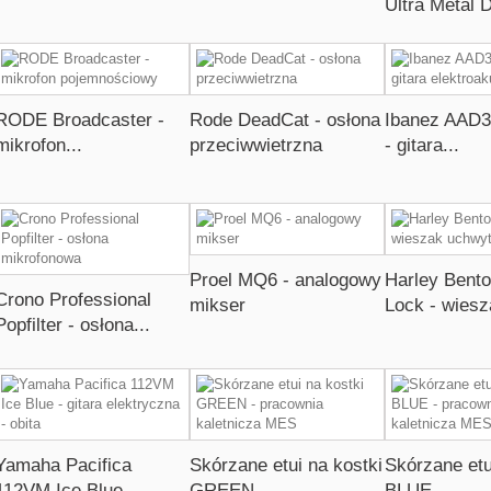
Ultra Metal D
RODE Broadcaster -
Rode DeadCat - osłona
Ibanez AAD
mikrofon...
przeciwwietrzna
- gitara...
Proel MQ6 - analogowy
Harley Bent
Crono Professional
mikser
Lock - wiesz
Popfilter - osłona...
Yamaha Pacifica
Skórzane etui na kostki
Skórzane etu
112VM Ice Blue -...
GREEN -...
BLUE -...