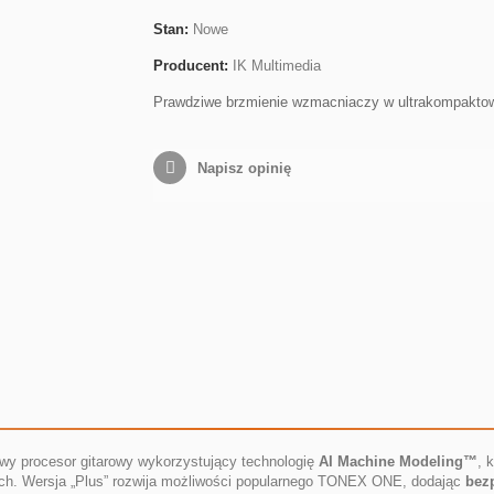
Stan:
Nowe
Producent:
IK Multimedia
Prawdziwe brzmienie wzmacniaczy w ultrakompaktow
Napisz opinię
y procesor gitarowy wykorzystujący technologię
AI Machine Modeling™
, 
ch. Wersja „Plus” rozwija możliwości popularnego TONEX ONE, dodając
bez