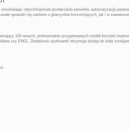
 umożliwiając natychmiastowe przełączanie presetów, automatyzację paramet
nale sprawdzi się zarówno u gitarzystów koncertujących, jak i w zaawansow
ierający 100 nowych, profesjonalnie przygotowanych modeli brzmień inspirow
dano czy ENGL. Dodatkowo użytkownik otrzymuje dostęp do stale rozwijanej
mi