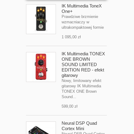
IK Multimedia ToneX
One+
Prawdziwe brzmienie
wzmacniaczy w
ultrakompaktowej formie
1 095,00 zł
IK Multimedia TONEX
ONE BROWN
SOUND LIMITED
EDITION RED - efekt
gitarowy
Nowy, limitowany efekt
gitarowy IK Multimedia
TONEX ONE Brown
Sound...
599,00 zł
Neural DSP Quad
Cortex Mini
Neural DSP Quad Cortex