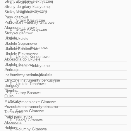
Struny do gitary elektrycznej
Akcesoria
Struny do gitary klasycznej
Gitary Elektryczne
Struny do gitary basowej
Pasy gitarowe
Gitary Klasyczne
Pokrowce / Futerały Gitarowe
Akcesoria gitarowe
Gitary Akustyczne
Statywy gitarowe
Ukulele
Ukulele
Ukulele Sopranowe
Ukulele Sopranowe
Ukulele Koncertowe
Ukulele Elektryczne
Ukulele Koncertowe
Akcesoria do Ukulele
Ukulele Tenorowe
Ukulele Elektryczne
Perkusje
Akcesoria do Ukulele
Instrumenty perkusyjne
Etniczne instrumenty perkusyjne
Ukulele Tenorowe
Bongosy
Djembe
Gitary Basowe
Guiro
Marakasy
Wzmacniacze Gitarowe
Pozostałe instrumenty etniczne
Komba Gitarowe
Tamburyny
Pałki perkusyjne
Heady Gitarowe
Akcesoria
Holdery
Kolumny Gitarowe