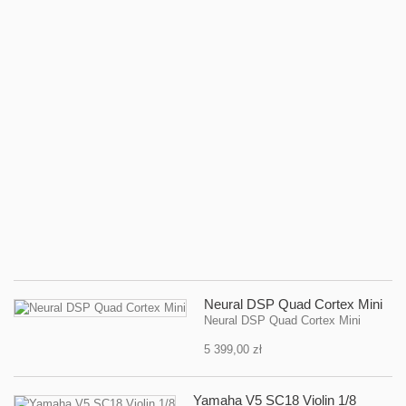
R
-
ef
gi
No
li
ef
gi
IK
Mu
T
O
Br
So
59
Neural DSP Quad Cortex Mini
Neural DSP Quad Cortex Mini
5 399,00 zł
Yamaha V5 SC18 Violin 1/8