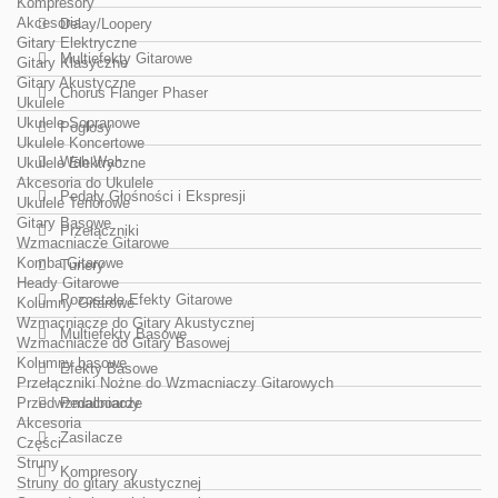
Kompresory
Akcesoria
Delay/Loopery
Gitary Elektryczne
Multiefekty Gitarowe
Gitary Klasyczne
Gitary Akustyczne
Chorus Flanger Phaser
Ukulele
Ukulele Sopranowe
Pogłosy
Ukulele Koncertowe
Wah Wah
Ukulele Elektryczne
Akcesoria do Ukulele
Pedały Głośności i Ekspresji
Ukulele Tenorowe
Gitary Basowe
Przełączniki
Wzmacniacze Gitarowe
Komba Gitarowe
Tunery
Heady Gitarowe
Pozostałe Efekty Gitarowe
Kolumny Gitarowe
Wzmacniacze do Gitary Akustycznej
Multiefekty Basowe
Wzmacniacze do Gitary Basowej
Kolumny basowe
Efekty Basowe
Przełączniki Nożne do Wzmacniaczy Gitarowych
Przedwzmacniacze
Pedalboardy
Akcesoria
Zasilacze
Części
Struny
Kompresory
Struny do gitary akustycznej