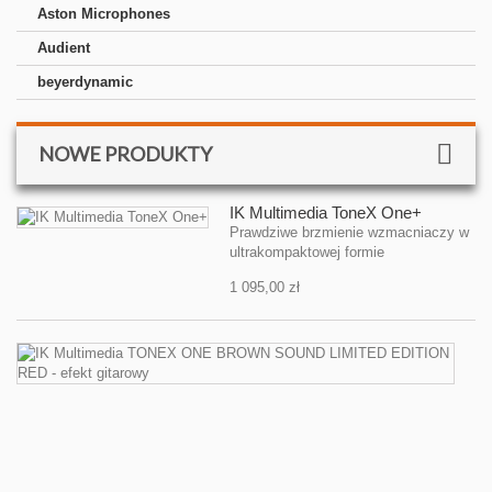
Aston Microphones
Audient
beyerdynamic
NOWE PRODUKTY
IK Multimedia ToneX One+
Prawdziwe brzmienie wzmacniaczy w
ultrakompaktowej formie
1 095,00 zł
IK
Mu
T
O
B
S
L
E