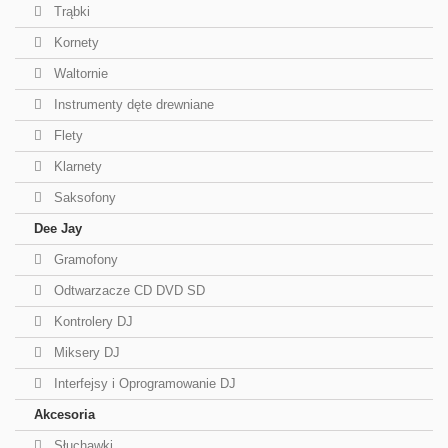
Trąbki
Kornety
Waltornie
Instrumenty dęte drewniane
Flety
Klarnety
Saksofony
Dee Jay
Gramofony
Odtwarzacze CD DVD SD
Kontrolery DJ
Miksery DJ
Interfejsy i Oprogramowanie DJ
Akcesoria
Słuchawki