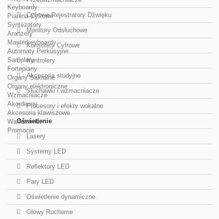
Keyboardy
Cyfrowe Rejestratory Dźwięku
Pianina Cyfrowe
Syntezatory
Monitory Odsłuchowe
Aranżery
Masterkeyboardy
Konsolety Cyfrowe
Automaty Perkusyjne
Samplery
Kontrolery
Fortepiany
Akcesoria studyjne
Organy Sakralne
Organy elektroniczne
Słuchawki i wzmacniacze
Wzmacniacze
Akordeony
Procesory i efekty wokalne
Akcesoria klawiszowe
Oświetlenie
Warhammer
Promocje
Lasery
Systemy LED
Reflektory LED
Pary LED
Oświetlenie dynamiczne
Głowy Ruchome