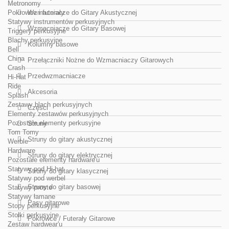
Metronomy
Pokrowce i futerały
Wzmacniacze do Gitary Akustycznej
Statywy instrumentów perkusyjnych
Wzmacniacze do Gitary Basowej
Triggery perkusyjne
Blachy perkusyjne
Kolumny basowe
Bell
China
Przełączniki Nożne do Wzmacniaczy Gitarowych
Crash
Przedwzmacniacze
Hi-Hat
Ride
Akcesoria
Splash
Zestawy blach perkusyjnych
Części
Elementy zestawów perkusyjnych
Pozostałe elementy perkusyjne
Struny
Tom Tomy
Struny do gitary akustycznej
Werble
Hardware
Struny do gitary elektrycznej
Pozostałe elementy hardware'u
Statywy pod Hi-hat
Struny do gitary klasycznej
Statywy pod werbel
Struny do gitary basowej
Statywy proste
Statywy łamane
Pasy gitarowe
Stopy perkusyjne
Stołki perkusyjne
Pokrowce / Futerały Gitarowe
Zestaw hardwear'u