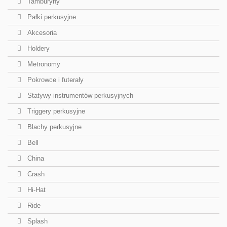
Tamburyny
Pałki perkusyjne
Akcesoria
Holdery
Metronomy
Pokrowce i futerały
Statywy instrumentów perkusyjnych
Triggery perkusyjne
Blachy perkusyjne
Bell
China
Crash
Hi-Hat
Ride
Splash