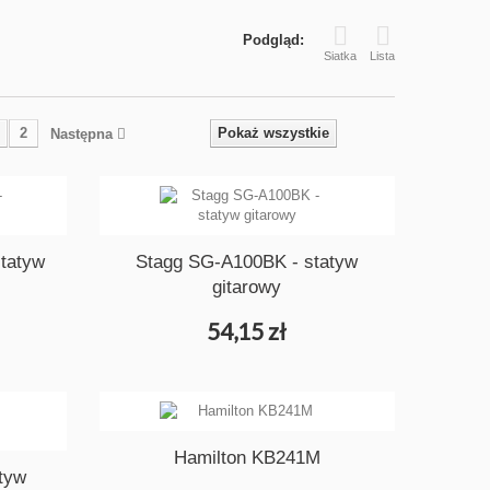
Podgląd:
Siatka
Lista
2
Pokaż wszystkie
Następna
tatyw
Stagg SG-A100BK - statyw
gitarowy
54,15 zł
Hamilton KB241M
atyw