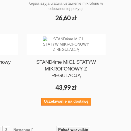
Gęsia szyja ułatwia ustawienie mikrofonu w
odpowiedniej pozycji
26,60 zł
onowy
STAND4me MIC1 STATYW
MIKROFONOWY Z
REGULACJĄ
43,99 zł
Oczekiwanie na dostawę
2
Pokaż wszystkie
Następna