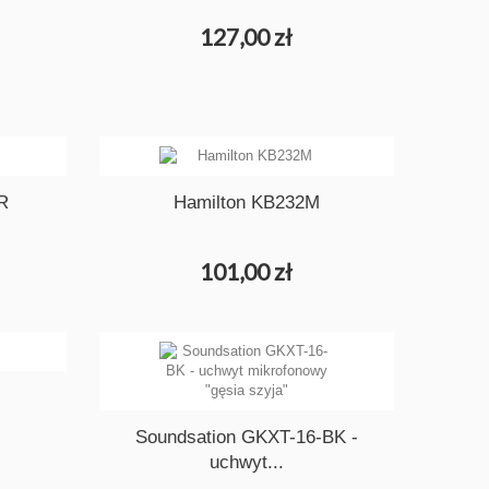
127,00 zł
R
Hamilton KB232M
101,00 zł
Soundsation GKXT-16-BK -
uchwyt...