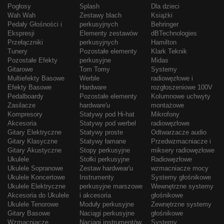
Pogłosy
Splash
Dla dzieci
Wah Wah
Zestawy blach
Książki
Pedały Głośności i
perkusyjnych
Behringer
Ekspresji
Elementy zestawów
dBTechnologies
Przełączniki
perkusyjnych
Hamilton
Tunery
Pozostałe elementy
Klark Teknik
Pozostałe Efekty
perkusyjne
Midas
Gitarowe
Tom Tomy
Systemy
Multiefekty Basowe
Werble
radiowęzłowe i
Efekty Basowe
Hardware
rozgłoszeniowe 100V
Pedalboardy
Pozostałe elementy
Kolumnowe uchwyty
Zasilacze
hardware'u
montażowe
Kompresory
Statywy pod Hi-hat
Mikrofony
Akcesoria
Statywy pod werbel
radiowęzłowe
Gitary Elektryczne
Statywy proste
Odtwarzacze audio
Gitary Klasyczne
Statywy łamane
Przedwzmacniacze i
Gitary Akustyczne
Stopy perkusyjne
miksery radiowęzłowe
Ukulele
Stołki perkusyjne
Radiowęzłowe
Ukulele Sopranowe
Zestaw hardwear'u
wzmacniacze mocy
Ukulele Koncertowe
Instrumenty
Systemy głośnikowe
Ukulele Elektryczne
perkusyjne marszowe
Wewnętrzne systemy
Akcesoria do Ukulele
i akcesoria
głośnikowe
Ukulele Tenorowe
Moduły perkusyjne
Zewnętrzne systemy
Gitary Basowe
Naciągi perkusyjne
głośnikowe
Wzmacniacze
Naciągi instrumentów
Systemy