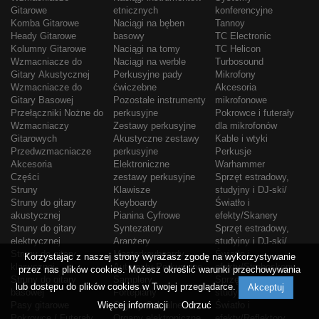
Gitarowe
etnicznych
konferencyjne
Komba Gitarowe
Naciągi na bęben
Tannoy
Heady Gitarowe
basowy
TC Electronic
Kolumny Gitarowe
Naciągi na tomy
TC Helicon
Wzmacniacze do
Naciągi na werble
Turbosound
Gitary Akustycznej
Perkusyjne pady
Mikrofony
Wzmacniacze do
ćwiczebne
Akcesoria
Gitary Basowej
Pozostałe instrumenty
mikrofonowe
Przełączniki Nożne do
perkusyjne
Pokrowce i futerały
Wzmacniaczy
Zestawy perkusyjne
dla mikrofonów
Gitarowych
Akustyczne zestawy
Kable i wtyki
Przedwzmacniacze
perkusyjne
Perkusje
Akcesoria
Elektroniczne
Warhammer
Części
zestawy perkusyjne
Sprzęt estradowy,
Struny
Klawisze
studyjny i DJ-ski/
Struny do gitary
Keyboardy
Światło i
akustycznej
Pianina Cyfrowe
efekty/Skanery
Struny do gitary
Syntezatory
Sprzęt estradowy,
elektrycznej
Aranżery
studyjny i DJ-ski/
Struny do gitary
Masterkeyboardy
Światło i
Korzystając z naszej strony wyrażasz zgodę na wykorzystywanie
klasycznej
Automaty Perkusyjne
efekty/Stroboskopy
przez nas plików cookies. Możesz określić warunki przechowywania
Struny do gitary
Samplery
Sprzęt estradowy,
lub dostępu do plików cookies w Twojej przeglądarce.
Akceptuj
basowej
Fortepiany
studyjny i DJ-ski/
Pasy gitarowe
Więcej informacji
Organy Sakralne
Odrzuć
Światło i
Pokrowce / Futerały
Organy elektroniczne
efekty/Reflektory