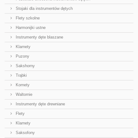
Stojaki dla instrumentów dętych
Flety szkolne
Harmonijki ustne
Instrumenty dęte blaszane
Klarnety
Puzony
Sakshorny
Trąbki
Kornety
Waltornie
Instrumenty dęte drewniane
Flety
Klarnety
Saksofony