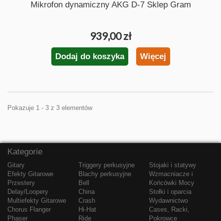
Mikrofon dynamiczny AKG D-7 Sklep Gram
939,00 zł
Dodaj do koszyka
Więcej
Pokazuje 1 - 3 z 3 elementów
Kategorie
Gitary
Triggery perkusyjne
Stojaki i statywy
Efekty Gitarowe
Blachy perkusyjne
Wzmacniacze i
Przestery
Bell
Końcówki Mocy
Delay/Loopery
China
Stołki i oparcia
Multiefekty Gitarowe
Crash
Wydawnictwo
Chorus Flanger
Hi-Hat
Cases, Racki,
Phaser
Ride
Pokrowce