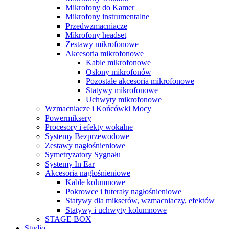
Mikrofony do Kamer
Mikrofony instrumentalne
Przedwzmacniacze
Mikrofony headset
Zestawy mikrofonowe
Akcesoria mikrofonowe
Kable mikrofonowe
Osłony mikrofonów
Pozostałe akcesoria mikrofonowe
Statywy mikrofonowe
Uchwyty mikrofonowe
Wzmacniacze i Końcówki Mocy
Powermiksery
Procesory i efekty wokalne
Systemy Bezprzewodowe
Zestawy nagłośnieniowe
Symetryzatory Sygnału
Systemy In Ear
Akcesoria nagłośnieniowe
Kable kolumnowe
Pokrowce i futerały nagłośnieniowe
Statywy dla mikserów, wzmacniaczy, efektów
Statywy i uchwyty kolumnowe
STAGE BOX
Studio