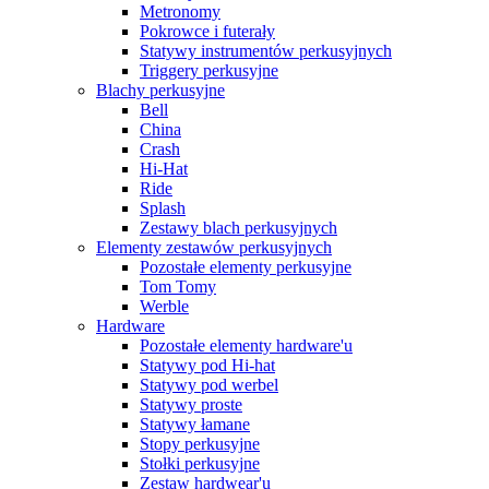
Metronomy
Pokrowce i futerały
Statywy instrumentów perkusyjnych
Triggery perkusyjne
Blachy perkusyjne
Bell
China
Crash
Hi-Hat
Ride
Splash
Zestawy blach perkusyjnych
Elementy zestawów perkusyjnych
Pozostałe elementy perkusyjne
Tom Tomy
Werble
Hardware
Pozostałe elementy hardware'u
Statywy pod Hi-hat
Statywy pod werbel
Statywy proste
Statywy łamane
Stopy perkusyjne
Stołki perkusyjne
Zestaw hardwear'u