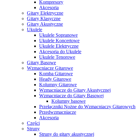
Kompresory
Akcesoria
Gitary Elektryczne
Gitary Klasyczne
Gitary Akustyczne
Ukulele
Ukulele Sopranowe
Ukulele Koncertowe
Ukulele Elektryczne
Akcesoria do Ukulele
Ukulele Tenorowe
Gitary Basowe
Wzmacniacze Gitarowe
Komba Gitarowe
Heady Gitarowe
Kolumny Gitarowe
Wzmacniacze do Gitary Akustycznej
Wzmacniacze do Gitary Basowej
Kolumny basowe
Przełączniki Nożne do Wzmacniaczy Gitarowych
Przedwzmacniacze
Akcesoria
Części
Struny
Struny do gitary akustycznej