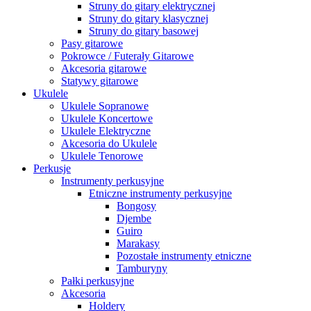
Struny do gitary elektrycznej
Struny do gitary klasycznej
Struny do gitary basowej
Pasy gitarowe
Pokrowce / Futerały Gitarowe
Akcesoria gitarowe
Statywy gitarowe
Ukulele
Ukulele Sopranowe
Ukulele Koncertowe
Ukulele Elektryczne
Akcesoria do Ukulele
Ukulele Tenorowe
Perkusje
Instrumenty perkusyjne
Etniczne instrumenty perkusyjne
Bongosy
Djembe
Guiro
Marakasy
Pozostałe instrumenty etniczne
Tamburyny
Pałki perkusyjne
Akcesoria
Holdery