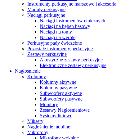
Instrumenty perkusyjne marszowe i akcesoria
Moduły perkusyjne
Naciągi perkusyjne
Naciągi instrumentów etnicznych
Naciągi na bęben basowy
Naciągi na tomy
Naciągi na werble
Perkusyjne pady ćwiczebne
Pozostałe instrumenty perkusyjne
Zestawy perkusyjne
Akustyczne zestawy perkusyjne
Elektroniczne zestawy perkusyjne
Nagłośnienie
Kolumny
Kolumny aktywne
Kolumny pasywne
Subwoofery aktywne
Subwoofery pasywne
Monitory
Zestawy Nagłośnieniowe
Systemy liniowe
Miksery
Nagłośnienie mobilne
Mikrofony
Mikrofony wokalne