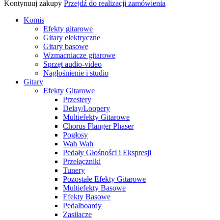
Kontynuuj zakupy
Przejdź do realizacji zamówienia
Komis
Efekty gitarowe
Gitary elektryczne
Gitary basowe
Wzmacniacze gitarowe
Sprzęt audio-video
Nagłośnienie i studio
Gitary
Efekty Gitarowe
Przestery
Delay/Loopery
Multiefekty Gitarowe
Chorus Flanger Phaser
Pogłosy
Wah Wah
Pedały Głośności i Ekspresji
Przełączniki
Tunery
Pozostałe Efekty Gitarowe
Multiefekty Basowe
Efekty Basowe
Pedalboardy
Zasilacze