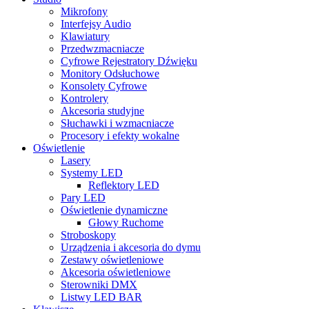
Mikrofony
Interfejsy Audio
Klawiatury
Przedwzmacniacze
Cyfrowe Rejestratory Dźwięku
Monitory Odsłuchowe
Konsolety Cyfrowe
Kontrolery
Akcesoria studyjne
Słuchawki i wzmacniacze
Procesory i efekty wokalne
Oświetlenie
Lasery
Systemy LED
Reflektory LED
Pary LED
Oświetlenie dynamiczne
Głowy Ruchome
Stroboskopy
Urządzenia i akcesoria do dymu
Zestawy oświetleniowe
Akcesoria oświetleniowe
Sterowniki DMX
Listwy LED BAR