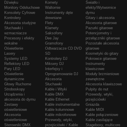
Dźwięku
Kornety
Światło i
Monitory Odsłuchowe
Waltornie
efekty/Wytwornice
Konsolety Cyfrowe
Instrumenty dęte
dymu
Kontrolery
drewniane
Gitary i akcesoria
Akcesoria studyjne
Flety
Akcesoria gitarowe
Słuchawki i
Klarnety
Pazurki gitarowe
wzmacniacze
Saksofony
Potencjometry i
Procesory i efekty
Dee Jay
przełączniki gitarowe
wokalne
Gramofony
Pozostałe akcesoria
Oświetlenie
Odtwarzacze CD DVD
gitarowe
Lasery
SD
Kosmetyki do gitary
Systemy LED
Kontrolery DJ
Pokrowce gitarowe
Reflektory LED
Miksery DJ
Instrumenty
Pary LED
Interfejsy i
klawiszowe
Oświetlenie
Oprogramowanie DJ
Moduły brzmieniowe
dynamiczne
Akcesoria
zewnętrzne
Głowy Ruchome
Słuchawki
Akcesoria klawiszowe
Stroboskopy
Kable i Wtyki
Pulpity do nut
Urządzenia i
Kable DMX
Przewody, wtyki,
akcesoria do dymu
Kable Ethernet
przejściówki
Zestawy
Kable instrumentalne
Gniazda
oświetleniowe
Kable kolumnowe
Kable MIDI
Akcesoria
Kable mikrofonowe
Kable połączeniowe
oświetleniowe
Przewody, wtyki,
Kable zasilające
Sterowniki DMX
przejściówki / Kable
Stageboxy, multicore