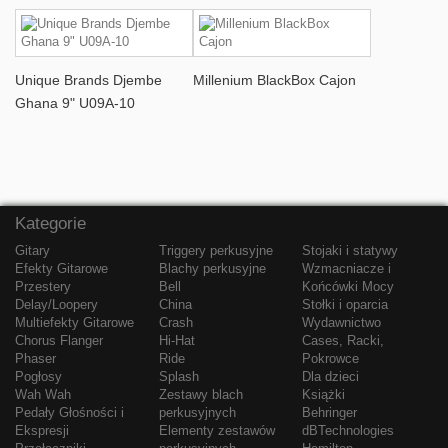
Unique Brands Djembe
Millenium BlackBox Cajon
Ghana 9" U09A-10
Kategorie
Gitary
Triggery perkusyjne
Stojaki i statywy
Efekty Gitarowe
Blachy perkusyjne
Wzmacniacze i
Przestery
Bell
Końcówki Mocy
Delay/Loopery
China
Stołki i oparcia
Multiefekty Gitarowe
Crash
Wydawnictwo
Chorus Flanger
Hi-Hat
Cases, Racki,
Phaser
Ride
Pokrowce
Pogłosy
Splash
Dla dzieci
Wah Wah
Zestawy blach
Książki
Pedały Głośności i
perkusyjnych
Behringer
Ekspresji
Elementy zestawów
dBTechnologies