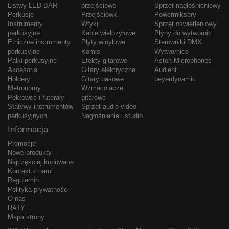
Listwy LED BAR
przejściowe
Sprzęt nagłośnieniowy
Perkusje
Przejściówki
Powermiksery
Instrumenty
Wtyki
Sprzęt oświetleniowy
perkusyjne
Kable wielożyłowe
Płyny do wytwornic
Etniczne instrumenty
Płyty winylowe
Sterowniki DMX
perkusyjne
Komis
Wytwornice
Pałki perkusyjne
Efekty gitarowe
Aston Microphones
Akcesoria
Gitary elektryczne
Audient
Holdery
Gitary basowe
beyerdynamic
Metronomy
Wzmacniacze
Pokrowce i futerały
gitarowe
Statywy instrumentów
Sprzęt audio-video
perkusyjnych
Nagłośnienie i studio
Informacja
Promocje
Nowe produkty
Najczęściej kupowane
Kontakt z nami
Regulamin
Polityka prywatności
O nas
RATY
Mapa strony