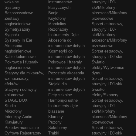
wokalne
instrumentów
studyjny i DJ-
Systemy
klasycznych
ski/Mikrofony i
Bezprzewodowe
Banjo
akcesoria/Mikrofony
Zestawy
Ksylofony
przewodowe
nagłośnieniowe
Mandoliny
Sprzęt estradowy,
Symetryzatory
Rezonatory
studyjny i DJ-
Sygnału
Instrumenty Dęte
ski/Mikrofony i
Systemy In Ear
Akcesoria do
akcesoria/Mikrofony
Akcesoria
instrumentów dętych
przewodowe
nagłośnieniowe
Kosmetyki do
Sprzęt estradowy,
Kable kolumnowe
instrumentów dętych
studyjny i DJ-ski/
Pokrowce i futerały
Pokrowce i futerały
Światło i
nagłośnieniowe
instrumentów dętych
efekty/Wytwornice
Statywy dla mikserów,
Pozostałe akcesoria
dymu
wzmacniaczy,
instrumentów dętych
Sprzęt estradowy,
efektów
Stojaki dla
studyjny i DJ-ski/
Statywy i uchwyty
instrumentów dętych
Światło i
kolumnowe
Flety szkolne
efekty/Skanery
STAGE BOX
Harmonijki ustne
Sprzęt estradowy,
Studio
Instrumenty dęte
studyjny i DJ-
Mikrofony
blaszane
ski/Mikrofony i
Interfejsy Audio
Klarnety
akcesoria/Mikrofony
Klawiatury
Puzony
przewodowe
Przedwzmacniacze
Sakshorny
Sprzęt estradowy,
Cyfrowe Rejestratory
Trąbki
studyjny i DJ-ski/