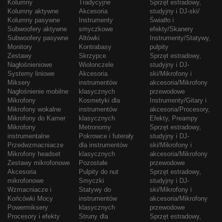
Kolumny
Tradycyjne
Sprzęt estradowy,
Kolumny aktywne
Akcesoria
studyjny i DJ-ski/
Kolumny pasywne
Instrumenty
Światło i
Subwoofery aktywne
smyczkowe
efekty/Skanery
Subwoofery pasywne
Altówki
Instrumenty/Statywy,
Monitory
Kontrabasy
pulpity
Zestawy
Skrzypce
Sprzęt estradowy,
Nagłośnieniowe
Wiolonczele
studyjny i DJ-
Systemy liniowe
Akcesoria
ski/Mikrofony i
Miksery
instrumentów
akcesoria/Mikrofony
Nagłośnienie mobilne
klasycznych
przewodowe
Mikrofony
Kosmetyki dla
Instrumenty/Gitary i
Mikrofony wokalne
instrumentów
akcesoria/Procesory,
Mikrofony do Kamer
klasycznych
Efekty, Preampy
Mikrofony
Metronomy
Sprzęt estradowy,
instrumentalne
Pokrowce i futerały
studyjny i DJ-
Przedwzmacniacze
dla instrumentów
ski/Mikrofony i
Mikrofony headset
klasycznych
akcesoria/Mikrofony
Zestawy mikrofonowe
Pozostałe
przewodowe
Akcesoria
Pulpity do nut
Sprzęt estradowy,
mikrofonowe
Smyczki
studyjny i DJ-
Wzmacniacze i
Statywy do
ski/Mikrofony i
Końcówki Mocy
instrumentów
akcesoria/Mikrofony
Powermiksery
klasycznych
przewodowe
Procesory i efekty
Struny dla
Sprzęt estradowy,