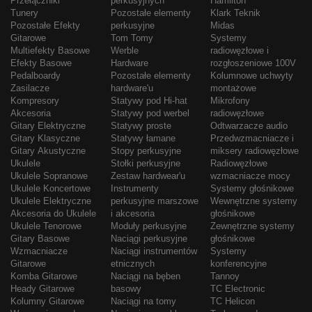
Przełączniki
perkusyjnych
Hamilton
Tunery
Pozostałe elementy
Klark Teknik
Pozostałe Efekty
perkusyjne
Midas
Gitarowe
Tom Tomy
Systemy
Multiefekty Basowe
Werble
radiowęzłowe i
Efekty Basowe
Hardware
rozgłoszeniowe 100V
Pedalboardy
Pozostałe elementy
Kolumnowe uchwyty
Zasilacze
hardware'u
montażowe
Kompresory
Statywy pod Hi-hat
Mikrofony
Akcesoria
Statywy pod werbel
radiowęzłowe
Gitary Elektryczne
Statywy proste
Odtwarzacze audio
Gitary Klasyczne
Statywy łamane
Przedwzmacniacze i
Gitary Akustyczne
Stopy perkusyjne
miksery radiowęzłowe
Ukulele
Stołki perkusyjne
Radiowęzłowe
Ukulele Sopranowe
Zestaw hardwear'u
wzmacniacze mocy
Ukulele Koncertowe
Instrumenty
Systemy głośnikowe
Ukulele Elektryczne
perkusyjne marszowe
Wewnętrzne systemy
Akcesoria do Ukulele
i akcesoria
głośnikowe
Ukulele Tenorowe
Moduły perkusyjne
Zewnętrzne systemy
Gitary Basowe
Naciągi perkusyjne
głośnikowe
Wzmacniacze
Naciągi instrumentów
Systemy
Gitarowe
etnicznych
konferencyjne
Komba Gitarowe
Naciągi na bęben
Tannoy
Heady Gitarowe
basowy
TC Electronic
Kolumny Gitarowe
Naciągi na tomy
TC Helicon