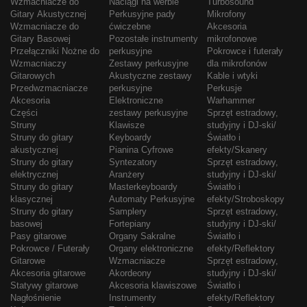
Wzmacniacze do
Naciągi na werble
Turbosound
Gitary Akustycznej
Perkusyjne pady
Mikrofony
Wzmacniacze do
ćwiczebne
Akcesoria
Gitary Basowej
Pozostałe instrumenty
mikrofonowe
Przełączniki Nożne do
perkusyjne
Pokrowce i futerały
Wzmacniaczy
Zestawy perkusyjne
dla mikrofonów
Gitarowych
Akustyczne zestawy
Kable i wtyki
Przedwzmacniacze
perkusyjne
Perkusje
Akcesoria
Elektroniczne
Warhammer
Części
zestawy perkusyjne
Sprzęt estradowy,
Struny
Klawisze
studyjny i DJ-ski/
Struny do gitary
Keyboardy
Światło i
akustycznej
Pianina Cyfrowe
efekty/Skanery
Struny do gitary
Syntezatory
Sprzęt estradowy,
elektrycznej
Aranżery
studyjny i DJ-ski/
Struny do gitary
Masterkeyboardy
Światło i
klasycznej
Automaty Perkusyjne
efekty/Stroboskopy
Struny do gitary
Samplery
Sprzęt estradowy,
basowej
Fortepiany
studyjny i DJ-ski/
Pasy gitarowe
Organy Sakralne
Światło i
Pokrowce / Futerały
Organy elektroniczne
efekty/Reflektory
Gitarowe
Wzmacniacze
Sprzęt estradowy,
Akcesoria gitarowe
Akordeony
studyjny i DJ-ski/
Statywy gitarowe
Akcesoria klawiszowe
Światło i
Nagłośnienie
Instrumenty
efekty/Reflektory