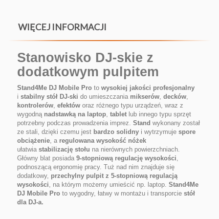
WIĘCEJ INFORMACJI
Stanowisko DJ-skie z
dodatkowym pulpitem
Stand4Me DJ Mobile Pro
to
wysokiej jakości profesjonalny
i
stabilny stół DJ-ski
do umieszczania
mikserów
,
decków
,
kontrolerów
,
efektów
oraz różnego typu urządzeń, wraz z
wygodną
nadstawką na laptop
,
tablet
lub innego typu sprzęt
potrzebny podczas prowadzenia imprez.
Stand
wykonany został
ze stali, dzięki czemu jest
bardzo solidny
i wytrzymuje
spore
obciążenie
, a
regulowana wysokość nóżek
ułatwia
stabilizację stołu
na nierównych powierzchniach.
Główny blat posiada
9-stopniową regulację wysokości
,
podnoszącą ergonomię pracy. Tuż nad nim znajduje się
dodatkowy,
przechylny pulpit z 5-stopniową regulacją
wysokości
, na którym możemy umieścić np. laptop.
Stand4Me
DJ Mobile Pro
to wygodny, łatwy w montażu i transporcie
stół
dla DJ-a.