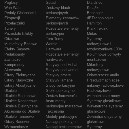
Pogłosy
Splash
Dla dzieci
Wah Wah
Zestawy blach
Książki
Pedały Głośności i
perkusyjnych
Behringer
Ekspresji
Elementy zestawów
dBTechnologies
Przełączniki
perkusyjnych
Hamilton
Tunery
Pozostałe elementy
Klark Teknik
Pozostałe Efekty
perkusyjne
Midas
Gitarowe
Tom Tomy
Systemy
Multiefekty Basowe
Werble
radiowęzłowe i
Efekty Basowe
Hardware
rozgłoszeniowe 100V
Pedalboardy
Pozostałe elementy
Kolumnowe uchwyty
Zasilacze
hardware'u
montażowe
Kompresory
Statywy pod Hi-hat
Mikrofony
Akcesoria
Statywy pod werbel
radiowęzłowe
Gitary Elektryczne
Statywy proste
Odtwarzacze audio
Gitary Klasyczne
Statywy łamane
Przedwzmacniacze i
Gitary Akustyczne
Stopy perkusyjne
miksery radiowęzłowe
Ukulele
Stołki perkusyjne
Radiowęzłowe
Ukulele Sopranowe
Zestaw hardwear'u
wzmacniacze mocy
Ukulele Koncertowe
Instrumenty
Systemy głośnikowe
Ukulele Elektryczne
perkusyjne marszowe
Wewnętrzne systemy
Akcesoria do Ukulele
i akcesoria
głośnikowe
Ukulele Tenorowe
Moduły perkusyjne
Zewnętrzne systemy
Gitary Basowe
Naciągi perkusyjne
głośnikowe
Wzmacniacze
Naciągi instrumentów
Systemy