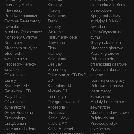
Interfejsy Audio
Klarnety
akcesoria/Mikrofony
Klawiatury
Puzony
przewodowe
Przedwzmacniacze
Sakshorny
Sprzęt estradowy,
Cyfrowe Rejestratory
Trąbki
studyjny i DJ-ski/
Dźwięku
Kornety
Światło i
Monitory Odsłuchowe
Waltornie
efekty/Wytwornice
Konsolety Cyfrowe
Instrumenty dęte
dymu
Kontrolery
drewniane
Gitary i akcesoria
Akcesoria studyjne
Flety
Akcesoria gitarowe
Słuchawki i
Klarnety
Pazurki gitarowe
wzmacniacze
Saksofony
Potencjometry i
Procesory i efekty
Dee Jay
przełączniki gitarowe
wokalne
Gramofony
Pozostałe akcesoria
Oświetlenie
Odtwarzacze CD DVD
gitarowe
Lasery
SD
Kosmetyki do gitary
Systemy LED
Kontrolery DJ
Pokrowce gitarowe
Reflektory LED
Miksery DJ
Instrumenty
Pary LED
Interfejsy i
klawiszowe
Oświetlenie
Oprogramowanie DJ
Moduły brzmieniowe
dynamiczne
Akcesoria
zewnętrzne
Głowy Ruchome
Słuchawki
Akcesoria klawiszowe
Stroboskopy
Kable i Wtyki
Pulpity do nut
Urządzenia i
Kable DMX
Przewody, wtyki,
akcesoria do dymu
Kable Ethernet
przejściówki