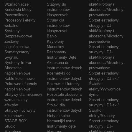
Wzmacniacze i
Statywy do
ski/Mikrofony i
Końcówki Mocy
instrumentów
akcesoria/Mikrofony
Powermiksery
klasycznych
przewodowe
Procesory i efekty
Struny dla
Sprzęt estradowy,
wokalne
instrumentów
studyjny i DJ-
Systemy
klasycznych
ski/Mikrofony i
Bezprzewodowe
Banjo
akcesoria/Mikrofony
Zestawy
Ksylofony
przewodowe
nagłośnieniowe
Mandoliny
Sprzęt estradowy,
Symetryzatory
Rezonatory
studyjny i DJ-
Sygnału
Instrumenty Dęte
ski/Mikrofony i
Systemy In Ear
Akcesoria do
akcesoria/Mikrofony
Akcesoria
instrumentów dętych
przewodowe
nagłośnieniowe
Kosmetyki do
Sprzęt estradowy,
Kable kolumnowe
instrumentów dętych
studyjny i DJ-ski/
Pokrowce i futerały
Pokrowce i futerały
Światło i
nagłośnieniowe
instrumentów dętych
efekty/Wytwornice
Statywy dla mikserów,
Pozostałe akcesoria
dymu
wzmacniaczy,
instrumentów dętych
Sprzęt estradowy,
efektów
Stojaki dla
studyjny i DJ-ski/
Statywy i uchwyty
instrumentów dętych
Światło i
kolumnowe
Flety szkolne
efekty/Skanery
STAGE BOX
Harmonijki ustne
Sprzęt estradowy,
Studio
Instrumenty dęte
studyjny i DJ-
Mikrofony
blaszane
ski/Mikrofony i