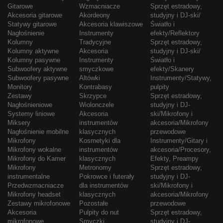
Gitarowe
Wzmacniacze
Sprzęt estradowy,
Akcesoria gitarowe
Akordeony
studyjny i DJ-ski/
Statywy gitarowe
Akcesoria klawiszowe
Światło i
Nagłośnienie
Instrumenty
efekty/Reflektory
Kolumny
Tradycyjne
Sprzęt estradowy,
Kolumny aktywne
Akcesoria
studyjny i DJ-ski/
Kolumny pasywne
Instrumenty
Światło i
Subwoofery aktywne
smyczkowe
efekty/Skanery
Subwoofery pasywne
Altówki
Instrumenty/Statywy,
Monitory
Kontrabasy
pulpity
Zestawy
Skrzypce
Sprzęt estradowy,
Nagłośnieniowe
Wiolonczele
studyjny i DJ-
Systemy liniowe
Akcesoria
ski/Mikrofony i
Miksery
instrumentów
akcesoria/Mikrofony
Nagłośnienie mobilne
klasycznych
przewodowe
Mikrofony
Kosmetyki dla
Instrumenty/Gitary i
Mikrofony wokalne
instrumentów
akcesoria/Procesory,
Mikrofony do Kamer
klasycznych
Efekty, Preampy
Mikrofony
Metronomy
Sprzęt estradowy,
instrumentalne
Pokrowce i futerały
studyjny i DJ-
Przedwzmacniacze
dla instrumentów
ski/Mikrofony i
Mikrofony headset
klasycznych
akcesoria/Mikrofony
Zestawy mikrofonowe
Pozostałe
przewodowe
Akcesoria
Pulpity do nut
Sprzęt estradowy,
mikrofonowe
Smyczki
studyjny i DJ-