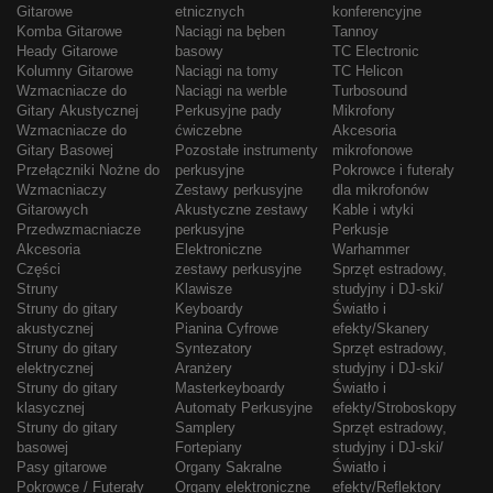
Gitarowe
etnicznych
konferencyjne
Komba Gitarowe
Naciągi na bęben
Tannoy
Heady Gitarowe
basowy
TC Electronic
Kolumny Gitarowe
Naciągi na tomy
TC Helicon
Wzmacniacze do
Naciągi na werble
Turbosound
Gitary Akustycznej
Perkusyjne pady
Mikrofony
Wzmacniacze do
ćwiczebne
Akcesoria
Gitary Basowej
Pozostałe instrumenty
mikrofonowe
Przełączniki Nożne do
perkusyjne
Pokrowce i futerały
Wzmacniaczy
Zestawy perkusyjne
dla mikrofonów
Gitarowych
Akustyczne zestawy
Kable i wtyki
Przedwzmacniacze
perkusyjne
Perkusje
Akcesoria
Elektroniczne
Warhammer
Części
zestawy perkusyjne
Sprzęt estradowy,
Struny
Klawisze
studyjny i DJ-ski/
Struny do gitary
Keyboardy
Światło i
akustycznej
Pianina Cyfrowe
efekty/Skanery
Struny do gitary
Syntezatory
Sprzęt estradowy,
elektrycznej
Aranżery
studyjny i DJ-ski/
Struny do gitary
Masterkeyboardy
Światło i
klasycznej
Automaty Perkusyjne
efekty/Stroboskopy
Struny do gitary
Samplery
Sprzęt estradowy,
basowej
Fortepiany
studyjny i DJ-ski/
Pasy gitarowe
Organy Sakralne
Światło i
Pokrowce / Futerały
Organy elektroniczne
efekty/Reflektory