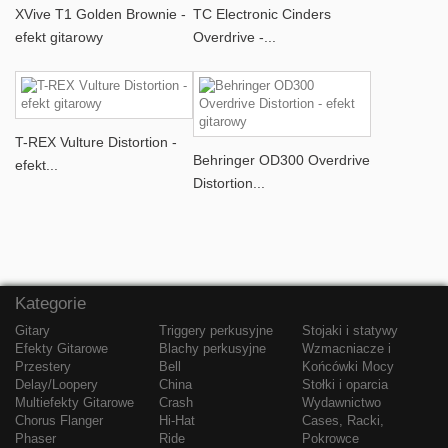
XVive T1 Golden Brownie -
TC Electronic Cinders
efekt gitarowy
Overdrive -...
T-REX Vulture Distortion -
Behringer OD300 Overdrive
efekt...
Distortion...
Kategorie
Gitary
Triggery perkusyjne
Stojaki i statywy
Efekty Gitarowe
Blachy perkusyjne
Wzmacniacze i
Przestery
Bell
Końcówki Mocy
Delay/Loopery
China
Stołki i oparcia
Multiefekty Gitarowe
Crash
Wydawnictwo
Chorus Flanger
Hi-Hat
Cases, Racki,
Phaser
Ride
Pokrowce