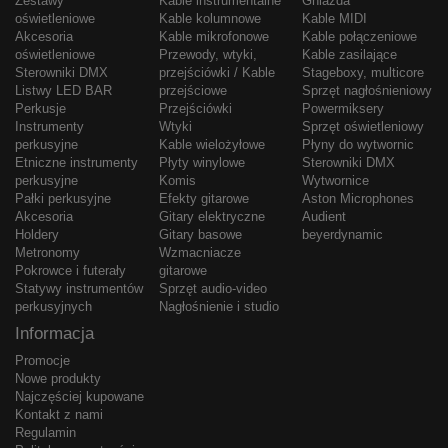
Zestawy
Kable instrumentalne
Gniazda
oświetleniowe
Kable kolumnowe
Kable MIDI
Akcesoria
Kable mikrofonowe
Kable połączeniowe
oświetleniowe
Przewody, wtyki,
Kable zasilające
Sterowniki DMX
przejściówki / Kable
Stageboxy, multicore
Listwy LED BAR
przejściowe
Sprzęt nagłośnieniowy
Perkusje
Przejściówki
Powermiksery
Instrumenty
Wtyki
Sprzęt oświetleniowy
perkusyjne
Kable wielożyłowe
Płyny do wytwornic
Etniczne instrumenty
Płyty winylowe
Sterowniki DMX
perkusyjne
Komis
Wytwornice
Pałki perkusyjne
Efekty gitarowe
Aston Microphones
Akcesoria
Gitary elektryczne
Audient
Holdery
Gitary basowe
beyerdynamic
Metronomy
Wzmacniacze
Pokrowce i futerały
gitarowe
Statywy instrumentów
Sprzęt audio-video
perkusyjnych
Nagłośnienie i studio
Informacja
Promocje
Nowe produkty
Najczęściej kupowane
Kontakt z nami
Regulamin