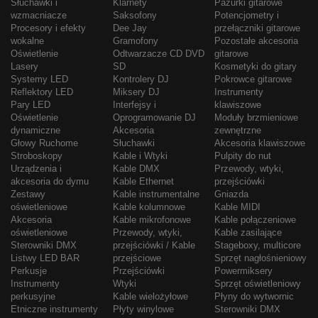
Słuchawki i
Klarnety
Pazurki gitarowe
wzmacniacze
Saksofony
Potencjometry i
Procesory i efekty
Dee Jay
przełączniki gitarowe
wokalne
Gramofony
Pozostałe akcesoria
Oświetlenie
Odtwarzacze CD DVD
gitarowe
Lasery
SD
Kosmetyki do gitary
Systemy LED
Kontrolery DJ
Pokrowce gitarowe
Reflektory LED
Miksery DJ
Instrumenty
Pary LED
Interfejsy i
klawiszowe
Oświetlenie
Oprogramowanie DJ
Moduły brzmieniowe
dynamiczne
Akcesoria
zewnętrzne
Głowy Ruchome
Słuchawki
Akcesoria klawiszowe
Stroboskopy
Kable i Wtyki
Pulpity do nut
Urządzenia i
Kable DMX
Przewody, wtyki,
akcesoria do dymu
Kable Ethernet
przejściówki
Zestawy
Kable instrumentalne
Gniazda
oświetleniowe
Kable kolumnowe
Kable MIDI
Akcesoria
Kable mikrofonowe
Kable połączeniowe
oświetleniowe
Przewody, wtyki,
Kable zasilające
Sterowniki DMX
przejściówki / Kable
Stageboxy, multicore
Listwy LED BAR
przejściowe
Sprzęt nagłośnieniowy
Perkusje
Przejściówki
Powermiksery
Instrumenty
Wtyki
Sprzęt oświetleniowy
perkusyjne
Kable wielożyłowe
Płyny do wytwornic
Etniczne instrumenty
Płyty winylowe
Sterowniki DMX