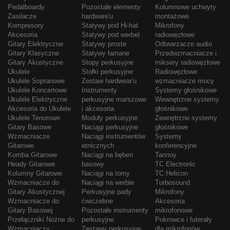
Pedalboardy
Pozostałe elementy
Kolumnowe uchwyty
Zasilacze
hardware'u
montażowe
Kompresory
Statywy pod Hi-hat
Mikrofony
Akcesoria
Statywy pod werbel
radiowęzłowe
Gitary Elektryczne
Statywy proste
Odtwarzacze audio
Gitary Klasyczne
Statywy łamane
Przedwzmacniacze i
Gitary Akustyczne
Stopy perkusyjne
miksery radiowęzłowe
Ukulele
Stołki perkusyjne
Radiowęzłowe
Ukulele Sopranowe
Zestaw hardwear'u
wzmacniacze mocy
Ukulele Koncertowe
Instrumenty
Systemy głośnikowe
Ukulele Elektryczne
perkusyjne marszowe
Wewnętrzne systemy
Akcesoria do Ukulele
i akcesoria
głośnikowe
Ukulele Tenorowe
Moduły perkusyjne
Zewnętrzne systemy
Gitary Basowe
Naciągi perkusyjne
głośnikowe
Wzmacniacze
Naciągi instrumentów
Systemy
Gitarowe
etnicznych
konferencyjne
Komba Gitarowe
Naciągi na bęben
Tannoy
Heady Gitarowe
basowy
TC Electronic
Kolumny Gitarowe
Naciągi na tomy
TC Helicon
Wzmacniacze do
Naciągi na werble
Turbosound
Gitary Akustycznej
Perkusyjne pady
Mikrofony
Wzmacniacze do
ćwiczebne
Akcesoria
Gitary Basowej
Pozostałe instrumenty
mikrofonowe
Przełączniki Nożne do
perkusyjne
Pokrowce i futerały
Wzmacniaczy
Zestawy perkusyjne
dla mikrofonów