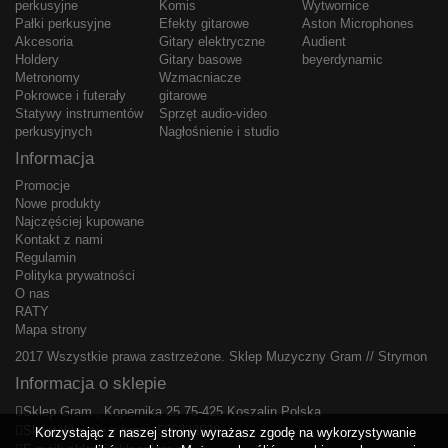
perkusyjne
Komis
Wytwornice
Pałki perkusyjne
Efekty gitarowe
Aston Microphones
Akcesoria
Gitary elektryczne
Audient
Holdery
Gitary basowe
beyerdynamic
Metronomy
Wzmacniacze
Pokrowce i futerały
gitarowe
Statywy instrumentów
Sprzęt audio-video
perkusyjnych
Nagłośnienie i studio
Informacja
Promocje
Nowe produkty
Najczęściej kupowane
Kontakt z nami
Regulamin
Polityka prywatności
O nas
RATY
Mapa strony
2017 Wszystkie prawa zastrzeżone.
Sklep Muzyczny Gram
//
Strymon
Informacja o sklepie
Sklep Gram , Kopernika 25 75-425 Koszalin Polska
Skontaktuj się z nami:
506338538
Korzystając z naszej strony wyrażasz zgodę na wykorzystywanie