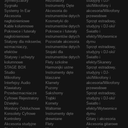
Symetryzatory
Rezonatory
studyjny i DJ-
Sygnału
Instrumenty Dęte
ski/Mikrofony i
Systemy In Ear
Akcesoria do
akcesoria/Mikrofony
Akcesoria
instrumentów dętych
przewodowe
nagłośnieniowe
Kosmetyki do
Sprzęt estradowy,
Kable kolumnowe
instrumentów dętych
studyjny i DJ-ski/
Pokrowce i futerały
Pokrowce i futerały
Światło i
nagłośnieniowe
instrumentów dętych
efekty/Wytwornice
Statywy dla mikserów,
Pozostałe akcesoria
dymu
wzmacniaczy,
instrumentów dętych
Sprzęt estradowy,
efektów
Stojaki dla
studyjny i DJ-ski/
Statywy i uchwyty
instrumentów dętych
Światło i
kolumnowe
Flety szkolne
efekty/Skanery
STAGE BOX
Harmonijki ustne
Sprzęt estradowy,
Studio
Instrumenty dęte
studyjny i DJ-
Mikrofony
blaszane
ski/Mikrofony i
Interfejsy Audio
Klarnety
akcesoria/Mikrofony
Klawiatury
Puzony
przewodowe
Przedwzmacniacze
Sakshorny
Sprzęt estradowy,
Cyfrowe Rejestratory
Trąbki
studyjny i DJ-ski/
Dźwięku
Kornety
Światło i
Monitory Odsłuchowe
Waltornie
efekty/Wytwornice
Konsolety Cyfrowe
Instrumenty dęte
dymu
Kontrolery
drewniane
Gitary i akcesoria
Akcesoria studyjne
Flety
Akcesoria gitarowe