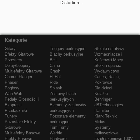
Distortion...
Kategorie
Gitary
Triggery perkusyjne
Stojaki i statywy
Efekty Gitarowe
Blachy perkusyjne
Wzmacniacze i
Przestery
Bell
Końcówki Mocy
Delay/Loopery
China
Stołki i oparcia
Multiefekty Gitarowe
Crash
Wydawnictwo
Chorus Flanger
Hi-Hat
Cases, Racki,
Phaser
Ride
Pokrowce
Pogłosy
Splash
Dla dzieci
Wah Wah
Zestawy blach
Książki
Pedały Głośności i
perkusyjnych
Behringer
Ekspresji
Elementy zestawów
dBTechnologies
Przełączniki
perkusyjnych
Hamilton
Tunery
Pozostałe elementy
Klark Teknik
Pozostałe Efekty
perkusyjne
Midas
Gitarowe
Tom Tomy
Systemy
Multiefekty Basowe
Werble
radiowęzłowe i
Efekty Basowe
Hardware
rozgłoszeniowe 100V