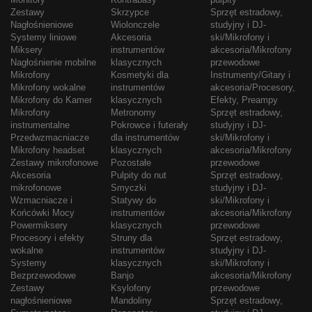
Zestawy
Skrzypce
Sprzęt estradowy,
Nagłośnieniowe
Wiolonczele
studyjny i DJ-
Systemy liniowe
Akcesoria
ski/Mikrofony i
Miksery
instrumentów
akcesoria/Mikrofony
Nagłośnienie mobilne
klasycznych
przewodowe
Mikrofony
Kosmetyki dla
Instrumenty/Gitary i
Mikrofony wokalne
instrumentów
akcesoria/Procesory,
Mikrofony do Kamer
klasycznych
Efekty, Preampy
Mikrofony
Metronomy
Sprzęt estradowy,
instrumentalne
Pokrowce i futerały
studyjny i DJ-
Przedwzmacniacze
dla instrumentów
ski/Mikrofony i
Mikrofony headset
klasycznych
akcesoria/Mikrofony
Zestawy mikrofonowe
Pozostałe
przewodowe
Akcesoria
Pulpity do nut
Sprzęt estradowy,
mikrofonowe
Smyczki
studyjny i DJ-
Wzmacniacze i
Statywy do
ski/Mikrofony i
Końcówki Mocy
instrumentów
akcesoria/Mikrofony
Powermiksery
klasycznych
przewodowe
Procesory i efekty
Struny dla
Sprzęt estradowy,
wokalne
instrumentów
studyjny i DJ-
Systemy
klasycznych
ski/Mikrofony i
Bezprzewodowe
Banjo
akcesoria/Mikrofony
Zestawy
Ksylofony
przewodowe
nagłośnieniowe
Mandoliny
Sprzęt estradowy,