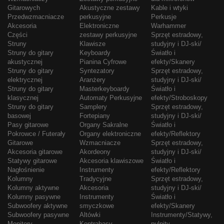
Gitarowych
Akustyczne zestawy
Kable i wtyki
Przedwzmacniacze
perkusyjne
Perkusje
Akcesoria
Elektroniczne
Warhammer
Części
zestawy perkusyjne
Sprzęt estradowy,
Struny
Klawisze
studyjny i DJ-ski/
Struny do gitary
Keyboardy
Światło i
akustycznej
Pianina Cyfrowe
efekty/Skanery
Struny do gitary
Syntezatory
Sprzęt estradowy,
elektrycznej
Aranżery
studyjny i DJ-ski/
Struny do gitary
Masterkeyboardy
Światło i
klasycznej
Automaty Perkusyjne
efekty/Stroboskopy
Struny do gitary
Samplery
Sprzęt estradowy,
basowej
Fortepiany
studyjny i DJ-ski/
Pasy gitarowe
Organy Sakralne
Światło i
Pokrowce / Futerały
Organy elektroniczne
efekty/Reflektory
Gitarowe
Wzmacniacze
Sprzęt estradowy,
Akcesoria gitarowe
Akordeony
studyjny i DJ-ski/
Statywy gitarowe
Akcesoria klawiszowe
Światło i
Nagłośnienie
Instrumenty
efekty/Reflektory
Kolumny
Tradycyjne
Sprzęt estradowy,
Kolumny aktywne
Akcesoria
studyjny i DJ-ski/
Kolumny pasywne
Instrumenty
Światło i
Subwoofery aktywne
smyczkowe
efekty/Skanery
Subwoofery pasywne
Altówki
Instrumenty/Statywy,
Monitory
Kontrabasy
pulpity