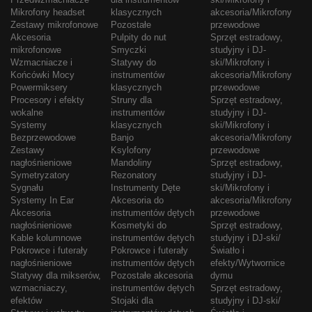
Mikrofony headset
klasycznych
akcesoria/Mikrofony
Zestawy mikrofonowe
Pozostałe
przewodowe
Akcesoria
Pulpity do nut
Sprzęt estradowy,
mikrofonowe
Smyczki
studyjny i DJ-
Wzmacniacze i
Statywy do
ski/Mikrofony i
Końcówki Mocy
instrumentów
akcesoria/Mikrofony
Powermiksery
klasycznych
przewodowe
Procesory i efekty
Struny dla
Sprzęt estradowy,
wokalne
instrumentów
studyjny i DJ-
Systemy
klasycznych
ski/Mikrofony i
Bezprzewodowe
Banjo
akcesoria/Mikrofony
Zestawy
Ksylofony
przewodowe
nagłośnieniowe
Mandoliny
Sprzęt estradowy,
Symetryzatory
Rezonatory
studyjny i DJ-
Sygnału
Instrumenty Dęte
ski/Mikrofony i
Systemy In Ear
Akcesoria do
akcesoria/Mikrofony
Akcesoria
instrumentów dętych
przewodowe
nagłośnieniowe
Kosmetyki do
Sprzęt estradowy,
Kable kolumnowe
instrumentów dętych
studyjny i DJ-ski/
Pokrowce i futerały
Pokrowce i futerały
Światło i
nagłośnieniowe
instrumentów dętych
efekty/Wytwornice
Statywy dla mikserów,
Pozostałe akcesoria
dymu
wzmacniaczy,
instrumentów dętych
Sprzęt estradowy,
efektów
Stojaki dla
studyjny i DJ-ski/