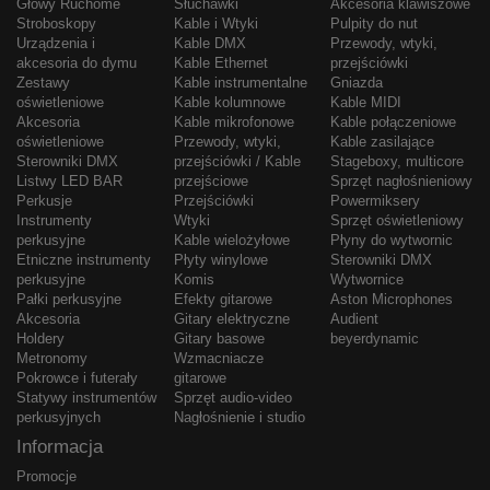
Głowy Ruchome
Słuchawki
Akcesoria klawiszowe
Stroboskopy
Kable i Wtyki
Pulpity do nut
Urządzenia i
Kable DMX
Przewody, wtyki,
akcesoria do dymu
Kable Ethernet
przejściówki
Zestawy
Kable instrumentalne
Gniazda
oświetleniowe
Kable kolumnowe
Kable MIDI
Akcesoria
Kable mikrofonowe
Kable połączeniowe
oświetleniowe
Przewody, wtyki,
Kable zasilające
Sterowniki DMX
przejściówki / Kable
Stageboxy, multicore
Listwy LED BAR
przejściowe
Sprzęt nagłośnieniowy
Perkusje
Przejściówki
Powermiksery
Instrumenty
Wtyki
Sprzęt oświetleniowy
perkusyjne
Kable wielożyłowe
Płyny do wytwornic
Etniczne instrumenty
Płyty winylowe
Sterowniki DMX
perkusyjne
Komis
Wytwornice
Pałki perkusyjne
Efekty gitarowe
Aston Microphones
Akcesoria
Gitary elektryczne
Audient
Holdery
Gitary basowe
beyerdynamic
Metronomy
Wzmacniacze
Pokrowce i futerały
gitarowe
Statywy instrumentów
Sprzęt audio-video
perkusyjnych
Nagłośnienie i studio
Informacja
Promocje