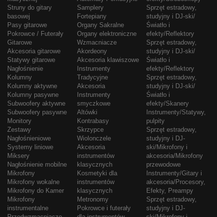
Struny do gitary
Samplery
Sprzęt estradowy,
basowej
Fortepiany
studyjny i DJ-ski/
Pasy gitarowe
Organy Sakralne
Światło i
Pokrowce / Futerały
Organy elektroniczne
efekty/Reflektory
Gitarowe
Wzmacniacze
Sprzęt estradowy,
Akcesoria gitarowe
Akordeony
studyjny i DJ-ski/
Statywy gitarowe
Akcesoria klawiszowe
Światło i
Nagłośnienie
Instrumenty
efekty/Reflektory
Kolumny
Tradycyjne
Sprzęt estradowy,
Kolumny aktywne
Akcesoria
studyjny i DJ-ski/
Kolumny pasywne
Instrumenty
Światło i
Subwoofery aktywne
smyczkowe
efekty/Skanery
Subwoofery pasywne
Altówki
Instrumenty/Statywy,
Monitory
Kontrabasy
pulpity
Zestawy
Skrzypce
Sprzęt estradowy,
Nagłośnieniowe
Wiolonczele
studyjny i DJ-
Systemy liniowe
Akcesoria
ski/Mikrofony i
Miksery
instrumentów
akcesoria/Mikrofony
Nagłośnienie mobilne
klasycznych
przewodowe
Mikrofony
Kosmetyki dla
Instrumenty/Gitary i
Mikrofony wokalne
instrumentów
akcesoria/Procesory,
Mikrofony do Kamer
klasycznych
Efekty, Preampy
Mikrofony
Metronomy
Sprzęt estradowy,
instrumentalne
Pokrowce i futerały
studyjny i DJ-
Przedwzmacniacze
dla instrumentów
ski/Mikrofony i