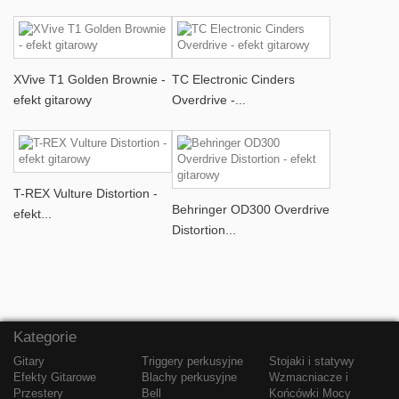
XVive T1 Golden Brownie -
TC Electronic Cinders
efekt gitarowy
Overdrive -...
T-REX Vulture Distortion -
Behringer OD300 Overdrive
efekt...
Distortion...
Kategorie
Gitary
Triggery perkusyjne
Stojaki i statywy
Efekty Gitarowe
Blachy perkusyjne
Wzmacniacze i
Przestery
Bell
Końcówki Mocy