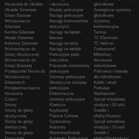
Akcesoria do Ukulele
i akcesoria
głośnikowe
Ukulele Tenorowe
Moduły perkusyjne
Zewnętrzne systemy
Gitary Basowe
Naciągi perkusyjne
głośnikowe
Wzmacniacze
Naciągi instrumentów
Systemy
Gitarowe
etnicznych
konferencyjne
Komba Gitarowe
Naciągi na bęben
Tannoy
Heady Gitarowe
basowy
TC Electronic
Kolumny Gitarowe
Naciągi na tomy
TC Helicon
Wzmacniacze do
Naciągi na werble
Turbosound
Gitary Akustycznej
Perkusyjne pady
Mikrofony
Wzmacniacze do
ćwiczebne
Akcesoria
Gitary Basowej
Pozostałe instrumenty
mikrofonowe
Przełączniki Nożne do
perkusyjne
Pokrowce i futerały
Wzmacniaczy
Zestawy perkusyjne
dla mikrofonów
Gitarowych
Akustyczne zestawy
Kable i wtyki
Przedwzmacniacze
perkusyjne
Perkusje
Akcesoria
Elektroniczne
Warhammer
Części
zestawy perkusyjne
Sprzęt estradowy,
Struny
Klawisze
studyjny i DJ-ski/
Struny do gitary
Keyboardy
Światło i
akustycznej
Pianina Cyfrowe
efekty/Skanery
Struny do gitary
Syntezatory
Sprzęt estradowy,
elektrycznej
Aranżery
studyjny i DJ-ski/
Struny do gitary
Masterkeyboardy
Światło i
klasycznej
Automaty Perkusyjne
efekty/Stroboskopy