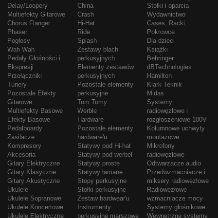
Delay/Loopery
China
Stołki i oparcia
Multiefekty Gitarowe
Crash
Wydawnictwo
Chorus Flanger
Hi-Hat
Cases, Racki,
Phaser
Ride
Pokrowce
Pogłosy
Splash
Dla dzieci
Wah Wah
Zestawy blach
Książki
Pedały Głośności i
perkusyjnych
Behringer
Ekspresji
Elementy zestawów
dBTechnologies
Przełączniki
perkusyjnych
Hamilton
Tunery
Pozostałe elementy
Klark Teknik
Pozostałe Efekty
perkusyjne
Midas
Gitarowe
Tom Tomy
Systemy
Multiefekty Basowe
Werble
radiowęzłowe i
Efekty Basowe
Hardware
rozgłoszeniowe 100V
Pedalboardy
Pozostałe elementy
Kolumnowe uchwyty
Zasilacze
hardware'u
montażowe
Kompresory
Statywy pod Hi-hat
Mikrofony
Akcesoria
Statywy pod werbel
radiowęzłowe
Gitary Elektryczne
Statywy proste
Odtwarzacze audio
Gitary Klasyczne
Statywy łamane
Przedwzmacniacze i
Gitary Akustyczne
Stopy perkusyjne
miksery radiowęzłowe
Ukulele
Stołki perkusyjne
Radiowęzłowe
Ukulele Sopranowe
Zestaw hardwear'u
wzmacniacze mocy
Ukulele Koncertowe
Instrumenty
Systemy głośnikowe
Ukulele Elektryczne
perkusyjne marszowe
Wewnętrzne systemy