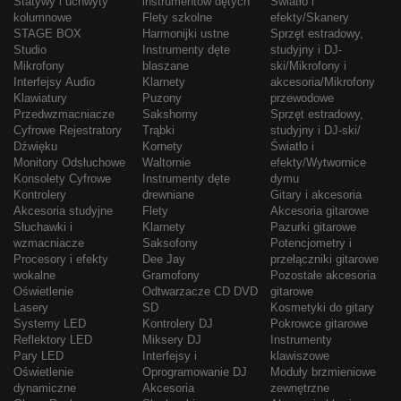
Statywy i uchwyty
instrumentów dętych
Światło i
kolumnowe
Flety szkolne
efekty/Skanery
STAGE BOX
Harmonijki ustne
Sprzęt estradowy,
Studio
Instrumenty dęte
studyjny i DJ-
Mikrofony
blaszane
ski/Mikrofony i
Interfejsy Audio
Klarnety
akcesoria/Mikrofony
Klawiatury
Puzony
przewodowe
Przedwzmacniacze
Sakshorny
Sprzęt estradowy,
Cyfrowe Rejestratory
Trąbki
studyjny i DJ-ski/
Dźwięku
Kornety
Światło i
Monitory Odsłuchowe
Waltornie
efekty/Wytwornice
Konsolety Cyfrowe
Instrumenty dęte
dymu
Kontrolery
drewniane
Gitary i akcesoria
Akcesoria studyjne
Flety
Akcesoria gitarowe
Słuchawki i
Klarnety
Pazurki gitarowe
wzmacniacze
Saksofony
Potencjometry i
Procesory i efekty
Dee Jay
przełączniki gitarowe
wokalne
Gramofony
Pozostałe akcesoria
Oświetlenie
Odtwarzacze CD DVD
gitarowe
Lasery
SD
Kosmetyki do gitary
Systemy LED
Kontrolery DJ
Pokrowce gitarowe
Reflektory LED
Miksery DJ
Instrumenty
Pary LED
Interfejsy i
klawiszowe
Oświetlenie
Oprogramowanie DJ
Moduły brzmieniowe
dynamiczne
Akcesoria
zewnętrzne