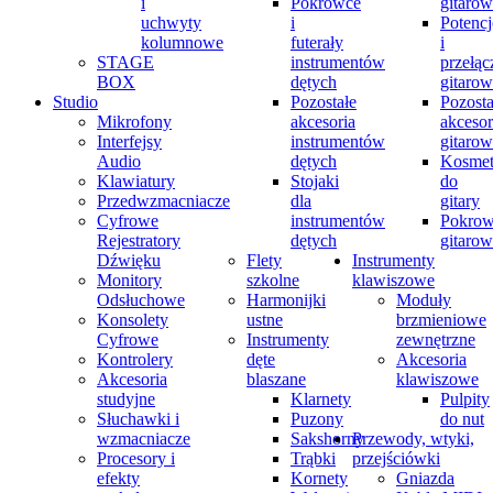
i
Pokrowce
gitaro
uchwyty
i
Potenc
kolumnowe
futerały
i
STAGE
instrumentów
przełąc
BOX
dętych
gitaro
Studio
Pozostałe
Pozosta
Mikrofony
akcesoria
akcesor
Interfejsy
instrumentów
gitaro
Audio
dętych
Kosmet
Klawiatury
Stojaki
do
Przedwzmacniacze
dla
gitary
Cyfrowe
instrumentów
Pokrow
Rejestratory
dętych
gitaro
Dźwięku
Flety
Instrumenty
Monitory
szkolne
klawiszowe
Odsłuchowe
Harmonijki
Moduły
Konsolety
ustne
brzmieniowe
Cyfrowe
Instrumenty
zewnętrzne
Kontrolery
dęte
Akcesoria
Akcesoria
blaszane
klawiszowe
studyjne
Klarnety
Pulpity
Słuchawki i
Puzony
do nut
wzmacniacze
Sakshorny
Przewody, wtyki,
Procesory i
Trąbki
przejściówki
efekty
Kornety
Gniazda