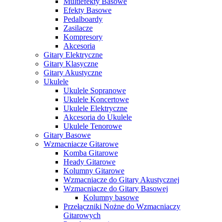
Multiefekty Basowe
Efekty Basowe
Pedalboardy
Zasilacze
Kompresory
Akcesoria
Gitary Elektryczne
Gitary Klasyczne
Gitary Akustyczne
Ukulele
Ukulele Sopranowe
Ukulele Koncertowe
Ukulele Elektryczne
Akcesoria do Ukulele
Ukulele Tenorowe
Gitary Basowe
Wzmacniacze Gitarowe
Komba Gitarowe
Heady Gitarowe
Kolumny Gitarowe
Wzmacniacze do Gitary Akustycznej
Wzmacniacze do Gitary Basowej
Kolumny basowe
Przełączniki Nożne do Wzmacniaczy
Gitarowych