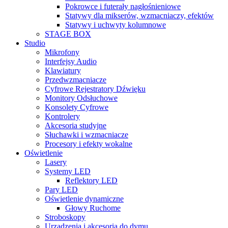
Pokrowce i futerały nagłośnieniowe
Statywy dla mikserów, wzmacniaczy, efektów
Statywy i uchwyty kolumnowe
STAGE BOX
Studio
Mikrofony
Interfejsy Audio
Klawiatury
Przedwzmacniacze
Cyfrowe Rejestratory Dźwięku
Monitory Odsłuchowe
Konsolety Cyfrowe
Kontrolery
Akcesoria studyjne
Słuchawki i wzmacniacze
Procesory i efekty wokalne
Oświetlenie
Lasery
Systemy LED
Reflektory LED
Pary LED
Oświetlenie dynamiczne
Głowy Ruchome
Stroboskopy
Urządzenia i akcesoria do dymu