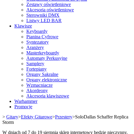
Zestawy oświetleniowe
Akcesoria oświetleniowe
Sterowniki DMX
Listwy LED BAR
Klawisze
Keyboardy
Pianina Cyfrowe
Syntezatory
Aranżery
Masterkeyboardy
Automaty Perkusyjne
Samplery
Fortepiany
Organy Sakralne
Organy elektroniczne
Wzmacniacze
Akordeony
Akcesoria klawiszowe
Warhammer
Promocje
>
Gitary
>
Efekty Gitarowe
>
Przestery
>
SoloDallas Schaffer Replica
Storm
W dniach od 7 do 19 sierpnia sklep internetowy będzie nieczynny.