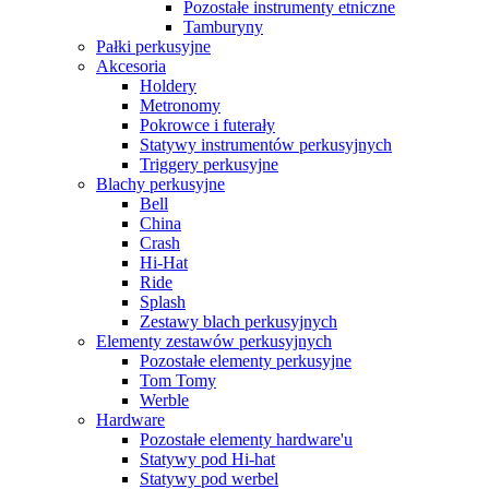
Pozostałe instrumenty etniczne
Tamburyny
Pałki perkusyjne
Akcesoria
Holdery
Metronomy
Pokrowce i futerały
Statywy instrumentów perkusyjnych
Triggery perkusyjne
Blachy perkusyjne
Bell
China
Crash
Hi-Hat
Ride
Splash
Zestawy blach perkusyjnych
Elementy zestawów perkusyjnych
Pozostałe elementy perkusyjne
Tom Tomy
Werble
Hardware
Pozostałe elementy hardware'u
Statywy pod Hi-hat
Statywy pod werbel