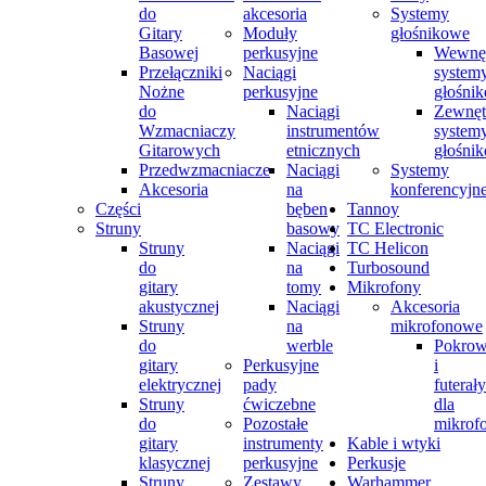
do
akcesoria
Systemy
Gitary
Moduły
głośnikowe
Basowej
perkusyjne
Wewnęt
Przełączniki
Naciągi
system
Nożne
perkusyjne
głośni
do
Naciągi
Zewnęt
Wzmacniaczy
instrumentów
system
Gitarowych
etnicznych
głośni
Przedwzmacniacze
Naciągi
Systemy
Akcesoria
na
konferencyjn
Części
bęben
Tannoy
Struny
basowy
TC Electronic
Struny
Naciągi
TC Helicon
do
na
Turbosound
gitary
tomy
Mikrofony
akustycznej
Naciągi
Akcesoria
Struny
na
mikrofonowe
do
werble
Pokrow
gitary
Perkusyjne
i
elektrycznej
pady
futerały
Struny
ćwiczebne
dla
do
Pozostałe
mikrof
gitary
instrumenty
Kable i wtyki
klasycznej
perkusyjne
Perkusje
Struny
Zestawy
Warhammer