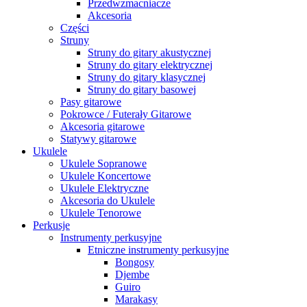
Przedwzmacniacze
Akcesoria
Części
Struny
Struny do gitary akustycznej
Struny do gitary elektrycznej
Struny do gitary klasycznej
Struny do gitary basowej
Pasy gitarowe
Pokrowce / Futerały Gitarowe
Akcesoria gitarowe
Statywy gitarowe
Ukulele
Ukulele Sopranowe
Ukulele Koncertowe
Ukulele Elektryczne
Akcesoria do Ukulele
Ukulele Tenorowe
Perkusje
Instrumenty perkusyjne
Etniczne instrumenty perkusyjne
Bongosy
Djembe
Guiro
Marakasy