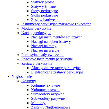
Statywy proste
Statywy łamane
Stopy perkusyjne
Stołki perkusyjne
Zestaw hardwear'u
Instrumenty perkusyjne marszowe i akcesoria
Moduły perkusyjne
Naciągi perkusyjne
Naciągi instrumentów etnicznych
Naciągi na bęben basowy
Naciągi na tomy
Naciągi na werble
Perkusyjne pady ćwiczebne
Pozostałe instrumenty perkusyjne
Zestawy perkusyjne
Akustyczne zestawy perkusyjne
Elektroniczne zestawy perkusyjne
Nagłośnienie
Kolumny
Kolumny aktywne
Kolumny pasywne
Subwoofery aktywne
Subwoofery pasywne
Monitory
Zestawy Nagłośnieniowe