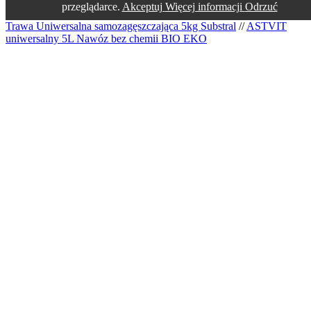
przeglądarce.
Akceptuj
Więcej informacji
Odrzuć
Trawa Uniwersalna samozagęszczająca 5kg Substral
//
ASTVIT
uniwersalny 5L Nawóz bez chemii BIO EKO