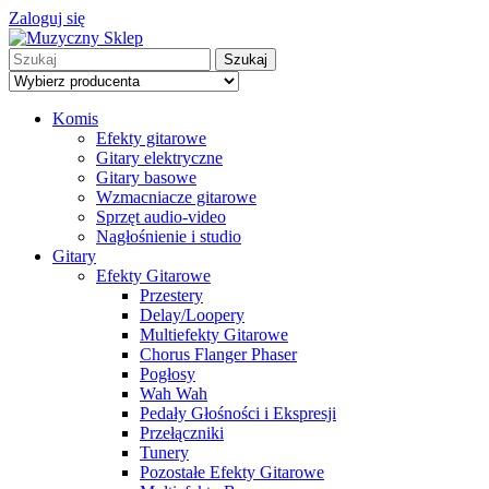
Zaloguj się
Szukaj
Komis
Efekty gitarowe
Gitary elektryczne
Gitary basowe
Wzmacniacze gitarowe
Sprzęt audio-video
Nagłośnienie i studio
Gitary
Efekty Gitarowe
Przestery
Delay/Loopery
Multiefekty Gitarowe
Chorus Flanger Phaser
Pogłosy
Wah Wah
Pedały Głośności i Ekspresji
Przełączniki
Tunery
Pozostałe Efekty Gitarowe