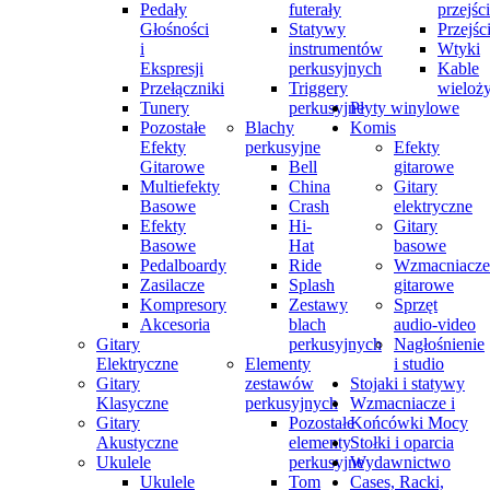
Pedały
futerały
przejśc
Głośności
Statywy
Przejśc
i
instrumentów
Wtyki
Ekspresji
perkusyjnych
Kable
Przełączniki
Triggery
wieloż
Tunery
perkusyjne
Płyty winylowe
Pozostałe
Blachy
Komis
Efekty
perkusyjne
Efekty
Gitarowe
Bell
gitarowe
Multiefekty
China
Gitary
Basowe
Crash
elektryczne
Efekty
Hi-
Gitary
Basowe
Hat
basowe
Pedalboardy
Ride
Wzmacniacze
Zasilacze
Splash
gitarowe
Kompresory
Zestawy
Sprzęt
Akcesoria
blach
audio-video
Gitary
perkusyjnych
Nagłośnienie
Elektryczne
Elementy
i studio
Gitary
zestawów
Stojaki i statywy
Klasyczne
perkusyjnych
Wzmacniacze i
Gitary
Pozostałe
Końcówki Mocy
Akustyczne
elementy
Stołki i oparcia
Ukulele
perkusyjne
Wydawnictwo
Ukulele
Tom
Cases, Racki,