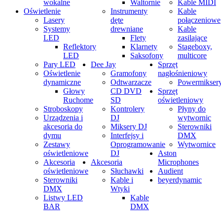
wokalne
Waltornie
Kable MIDI
Oświetlenie
Instrumenty
Kable
Lasery
dęte
połączeniowe
Systemy
drewniane
Kable
LED
Flety
zasilające
Reflektory
Klarnety
Stageboxy,
LED
Saksofony
multicore
Pary LED
Dee Jay
Sprzęt
Oświetlenie
Gramofony
nagłośnieniowy
dynamiczne
Odtwarzacze
Powermikser
Głowy
CD DVD
Sprzęt
Ruchome
SD
oświetleniowy
Stroboskopy
Kontrolery
Płyny do
Urządzenia i
DJ
wytwornic
akcesoria do
Miksery DJ
Sterowniki
dymu
Interfejsy i
DMX
Zestawy
Oprogramowanie
Wytwornice
oświetleniowe
DJ
Aston
Akcesoria
Akcesoria
Microphones
oświetleniowe
Słuchawki
Audient
Sterowniki
Kable i
beyerdynamic
DMX
Wtyki
Listwy LED
Kable
BAR
DMX