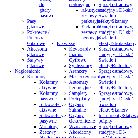
do
perkusyjne
Sprzęt estradowy,
gitary
Akustyczne
studyjny i DJ-ski/
basowej
zestawy
Światło i
Pasy
perkusyjne
efekty/Skanery
gitarowe
Elektroniczne
Sprzęt estradowy,
Pokrowce /
zestawy
studyjny i DJ-ski/
Futerały
perkusyjne
Światło i
Gitarowe
Klawisze
efekty/Stroboskopy
Akcesoria
Keyboardy
Sprzęt estradowy,
gitarowe
Pianina
studyjny i DJ-ski/
Statywy
Cyfrowe
Światło i
gitarowe
Syntezatory
efekty/Reflektory
Nagłośnienie
Aranżery
Sprzęt estradowy,
Kolumny
Masterkeyboardy
studyjny i DJ-ski/
Kolumny
Automaty
Światło i
aktywne
Perkusyjne
efekty/Reflektory
Kolumny
Samplery
Sprzęt estradowy,
pasywne
Fortepiany
studyjny i DJ-ski/
Subwoofery
Organy
Światło i
aktywne
Sakralne
efekty/Skanery
Subwoofery
Organy
Instrumenty/Statywy
pasywne
elektroniczne
pulpity
Monitory
Wzmacniacze
Sprzęt estradowy,
Zestawy
Akordeony
studyjny i DJ-
Nagłośnieniowe
Akcesoria
ski/Mikrofony i