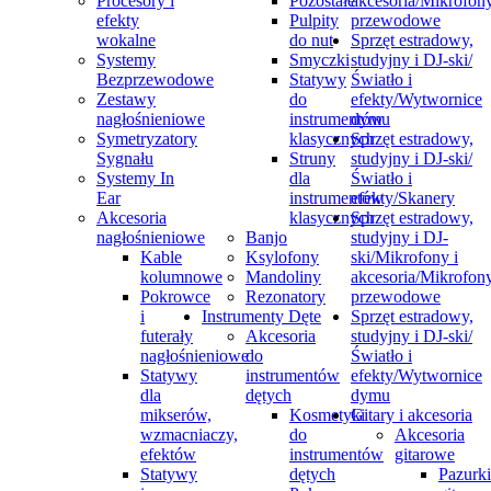
Procesory i
Pozostałe
akcesoria/Mikrofon
efekty
Pulpity
przewodowe
wokalne
do nut
Sprzęt estradowy,
Systemy
Smyczki
studyjny i DJ-ski/
Bezprzewodowe
Statywy
Światło i
Zestawy
do
efekty/Wytwornice
nagłośnieniowe
instrumentów
dymu
Symetryzatory
klasycznych
Sprzęt estradowy,
Sygnału
Struny
studyjny i DJ-ski/
Systemy In
dla
Światło i
Ear
instrumentów
efekty/Skanery
Akcesoria
klasycznych
Sprzęt estradowy,
nagłośnieniowe
Banjo
studyjny i DJ-
Kable
Ksylofony
ski/Mikrofony i
kolumnowe
Mandoliny
akcesoria/Mikrofon
Pokrowce
Rezonatory
przewodowe
i
Instrumenty Dęte
Sprzęt estradowy,
futerały
Akcesoria
studyjny i DJ-ski/
nagłośnieniowe
do
Światło i
Statywy
instrumentów
efekty/Wytwornice
dla
dętych
dymu
mikserów,
Kosmetyki
Gitary i akcesoria
wzmacniaczy,
do
Akcesoria
efektów
instrumentów
gitarowe
Statywy
dętych
Pazurki