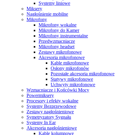
Systemy liniowe
Miksery
Nagłośnienie mobilne
Mikrofony
Mikrofony wokalne
Mikrofony do Kamer
Mikrofony instrumentalne
Przedwzmacniacze
Mikrofony headset
Zestawy mikrofonowe
Akcesoria mikrofonowe
Kable mikrofonowe
Osłony mikrofonów
Pozostałe akcesoria mikrofonowe
Statywy mikrofonowe
Uchwyty mikrofonowe
Wzmacniacze i Końcówki Mocy
Powermiksery
Procesory i efekty wokalne
Systemy Bezprzewodowe
Zestawy nagłośnieniowe
Symetryzatory Sygnału
Systemy In Ear
Akcesoria nagłośnieniowe
Kable kolumnowe