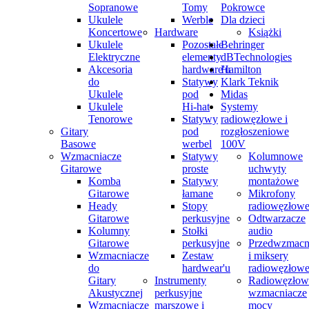
Sopranowe
Tomy
Pokrowce
Ukulele
Werble
Dla dzieci
Koncertowe
Hardware
Książki
Ukulele
Pozostałe
Behringer
Elektryczne
elementy
dBTechnologies
Akcesoria
hardware'u
Hamilton
do
Statywy
Klark Teknik
Ukulele
pod
Midas
Ukulele
Hi-hat
Systemy
Tenorowe
Statywy
radiowęzłowe i
Gitary
pod
rozgłoszeniowe
Basowe
werbel
100V
Wzmacniacze
Statywy
Kolumnowe
Gitarowe
proste
uchwyty
Komba
Statywy
montażowe
Gitarowe
łamane
Mikrofony
Heady
Stopy
radiowęzłow
Gitarowe
perkusyjne
Odtwarzacze
Kolumny
Stołki
audio
Gitarowe
perkusyjne
Przedwzmacn
Wzmacniacze
Zestaw
i miksery
do
hardwear'u
radiowęzłow
Gitary
Instrumenty
Radiowęzłow
Akustycznej
perkusyjne
wzmacniacze
Wzmacniacze
marszowe i
mocy