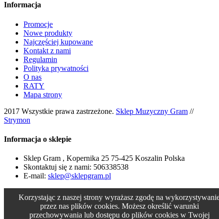
Informacja
Promocje
Nowe produkty
Najczęściej kupowane
Kontakt z nami
Regulamin
Polityka prywatności
O nas
RATY
Mapa strony
2017 Wszystkie prawa zastrzeżone.
Sklep Muzyczny Gram
//
Strymon
Informacja o sklepie
Sklep Gram , Kopernika 25 75-425 Koszalin Polska
Skontaktuj się z nami:
506338538
E-mail:
sklep@sklepgram.pl
Korzystając z naszej strony wyrażasz zgodę na wykorzystywani
przez nas plików cookies. Możesz określić warunki
przechowywania lub dostępu do plików cookies w Twojej