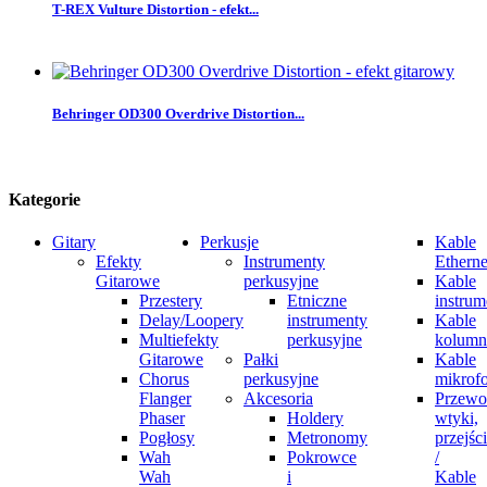
T-REX Vulture Distortion - efekt...
Behringer OD300 Overdrive Distortion...
Kategorie
Gitary
Perkusje
Kable
Efekty
Instrumenty
Etherne
Gitarowe
perkusyjne
Kable
Przestery
Etniczne
instrum
Delay/Loopery
instrumenty
Kable
Multiefekty
perkusyjne
kolum
Gitarowe
Pałki
Kable
Chorus
perkusyjne
mikrof
Flanger
Akcesoria
Przewo
Phaser
Holdery
wtyki,
Pogłosy
Metronomy
przejśc
Wah
Pokrowce
/
Wah
i
Kable