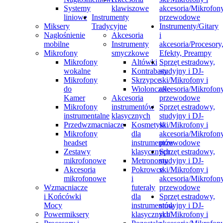
Systemy
klawiszowe
akcesoria/Mikrofon
liniowe
Instrumenty
przewodowe
Miksery
Tradycyjne
Instrumenty/Gitary
Nagłośnienie
Akcesoria
i
mobilne
Instrumenty
akcesoria/Procesory
Mikrofony
smyczkowe
Efekty, Preampy
Mikrofony
Altówki
Sprzęt estradowy,
wokalne
Kontrabasy
studyjny i DJ-
Mikrofony
Skrzypce
ski/Mikrofony i
do
Wiolonczele
akcesoria/Mikrofon
Kamer
Akcesoria
przewodowe
Mikrofony
instrumentów
Sprzęt estradowy,
instrumentalne
klasycznych
studyjny i DJ-
Przedwzmacniacze
Kosmetyki
ski/Mikrofony i
Mikrofony
dla
akcesoria/Mikrofon
headset
instrumentów
przewodowe
Zestawy
klasycznych
Sprzęt estradowy,
mikrofonowe
Metronomy
studyjny i DJ-
Akcesoria
Pokrowce
ski/Mikrofony i
mikrofonowe
i
akcesoria/Mikrofon
Wzmacniacze
futerały
przewodowe
i Końcówki
dla
Sprzęt estradowy,
Mocy
instrumentów
studyjny i DJ-
Powermiksery
klasycznych
ski/Mikrofony i