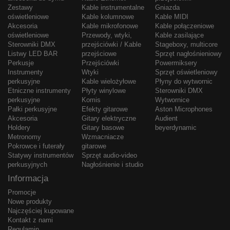
Zestawy
Kable instrumentalne
Gniazda
oświetleniowe
Kable kolumnowe
Kable MIDI
Akcesoria
Kable mikrofonowe
Kable połączeniowe
oświetleniowe
Przewody, wtyki,
Kable zasilające
Sterowniki DMX
przejściówki / Kable
Stageboxy, multicore
Listwy LED BAR
przejściowe
Sprzęt nagłośnieniowy
Perkusje
Przejściówki
Powermiksery
Instrumenty
Wtyki
Sprzęt oświetleniowy
perkusyjne
Kable wielożyłowe
Płyny do wytwornic
Etniczne instrumenty
Płyty winylowe
Sterowniki DMX
perkusyjne
Komis
Wytwornice
Pałki perkusyjne
Efekty gitarowe
Aston Microphones
Akcesoria
Gitary elektryczne
Audient
Holdery
Gitary basowe
beyerdynamic
Metronomy
Wzmacniacze
Pokrowce i futerały
gitarowe
Statywy instrumentów
Sprzęt audio-video
perkusyjnych
Nagłośnienie i studio
Informacja
Promocje
Nowe produkty
Najczęściej kupowane
Kontakt z nami
Regulamin