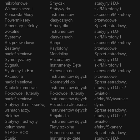
mikrofonowe
Smyczki
studyjny i DJ-
Wzmacniacze i
Statywy do
ski/Mikrofony i
Końcówki Mocy
instrumentów
akcesoria/Mikrofony
Powermiksery
klasycznych
przewodowe
Procesory i efekty
Struny dla
Sprzęt estradowy,
wokalne
instrumentów
studyjny i DJ-
Systemy
klasycznych
ski/Mikrofony i
Bezprzewodowe
Banjo
akcesoria/Mikrofony
Zestawy
Ksylofony
przewodowe
nagłośnieniowe
Mandoliny
Sprzęt estradowy,
Symetryzatory
Rezonatory
studyjny i DJ-
Sygnału
Instrumenty Dęte
ski/Mikrofony i
Systemy In Ear
Akcesoria do
akcesoria/Mikrofony
Akcesoria
instrumentów dętych
przewodowe
nagłośnieniowe
Kosmetyki do
Sprzęt estradowy,
Kable kolumnowe
instrumentów dętych
studyjny i DJ-ski/
Pokrowce i futerały
Pokrowce i futerały
Światło i
nagłośnieniowe
instrumentów dętych
efekty/Wytwornice
Statywy dla mikserów,
Pozostałe akcesoria
dymu
wzmacniaczy,
instrumentów dętych
Sprzęt estradowy,
efektów
Stojaki dla
studyjny i DJ-ski/
Statywy i uchwyty
instrumentów dętych
Światło i
kolumnowe
Flety szkolne
efekty/Skanery
STAGE BOX
Harmonijki ustne
Sprzęt estradowy,
Studio
Instrumenty dęte
studyjny i DJ-