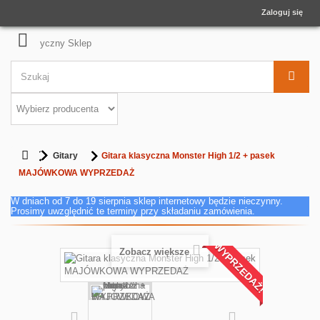
Zaloguj się
Gitary
Gitara klasyczna Monster High 1/2 + pasek
MAJÓWKOWA WYPRZEDAŻ
W dniach od 7 do 19 sierpnia sklep internetowy będzie nieczynny.
Prosimy uwzględnić te terminy przy składaniu zamówienia.
WYPRZEDAŻ!
Zobacz większe