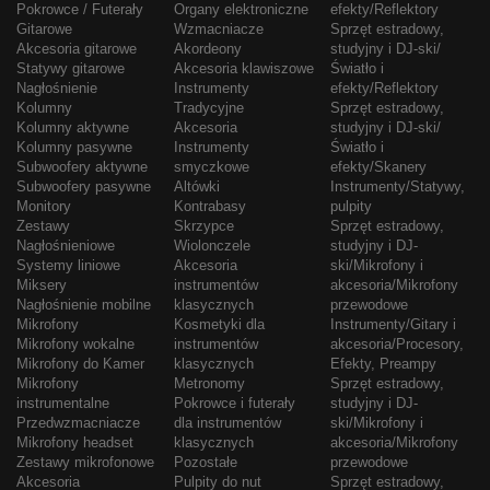
Pokrowce / Futerały
Organy elektroniczne
efekty/Reflektory
Gitarowe
Wzmacniacze
Sprzęt estradowy,
Akcesoria gitarowe
Akordeony
studyjny i DJ-ski/
Statywy gitarowe
Akcesoria klawiszowe
Światło i
Nagłośnienie
Instrumenty
efekty/Reflektory
Kolumny
Tradycyjne
Sprzęt estradowy,
Kolumny aktywne
Akcesoria
studyjny i DJ-ski/
Kolumny pasywne
Instrumenty
Światło i
Subwoofery aktywne
smyczkowe
efekty/Skanery
Subwoofery pasywne
Altówki
Instrumenty/Statywy,
Monitory
Kontrabasy
pulpity
Zestawy
Skrzypce
Sprzęt estradowy,
Nagłośnieniowe
Wiolonczele
studyjny i DJ-
Systemy liniowe
Akcesoria
ski/Mikrofony i
Miksery
instrumentów
akcesoria/Mikrofony
Nagłośnienie mobilne
klasycznych
przewodowe
Mikrofony
Kosmetyki dla
Instrumenty/Gitary i
Mikrofony wokalne
instrumentów
akcesoria/Procesory,
Mikrofony do Kamer
klasycznych
Efekty, Preampy
Mikrofony
Metronomy
Sprzęt estradowy,
instrumentalne
Pokrowce i futerały
studyjny i DJ-
Przedwzmacniacze
dla instrumentów
ski/Mikrofony i
Mikrofony headset
klasycznych
akcesoria/Mikrofony
Zestawy mikrofonowe
Pozostałe
przewodowe
Akcesoria
Pulpity do nut
Sprzęt estradowy,