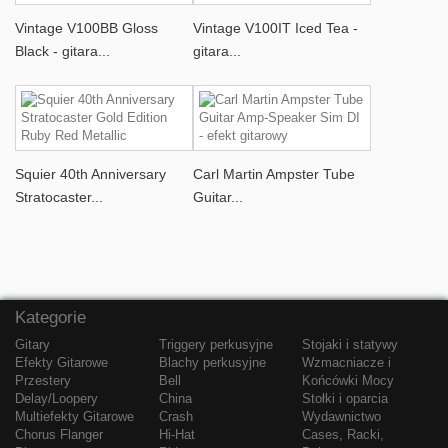
Vintage V100BB Gloss
Vintage V100IT Iced Tea -
Black - gitara...
gitara...
Squier 40th Anniversary
Carl Martin Ampster Tube
Stratocaster...
Guitar...
Kategorie
Gitary
Triggery perkusyjne
Stojaki i statywy
Efekty Gitarowe
Blachy perkusyjne
Wzmacniacze i
Przestery
Bell
Końcówki Mocy
Delay/Loopery
China
Stołki i oparcia
Multiefekty Gitarowe
Crash
Wydawnictwo
Chorus Flanger
Hi-Hat
Cases, Racki,