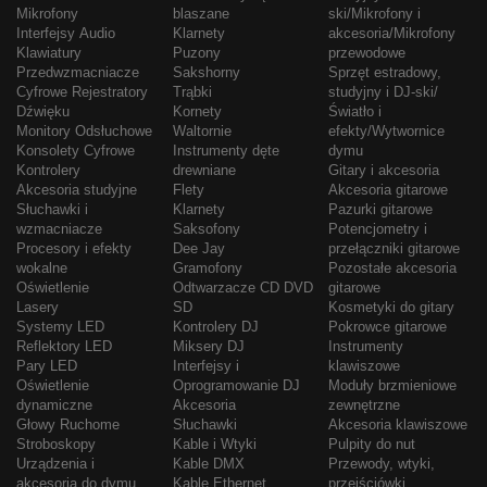
Mikrofony
blaszane
ski/Mikrofony i
Interfejsy Audio
Klarnety
akcesoria/Mikrofony
Klawiatury
Puzony
przewodowe
Przedwzmacniacze
Sakshorny
Sprzęt estradowy,
Cyfrowe Rejestratory
Trąbki
studyjny i DJ-ski/
Dźwięku
Kornety
Światło i
Monitory Odsłuchowe
Waltornie
efekty/Wytwornice
Konsolety Cyfrowe
Instrumenty dęte
dymu
Kontrolery
drewniane
Gitary i akcesoria
Akcesoria studyjne
Flety
Akcesoria gitarowe
Słuchawki i
Klarnety
Pazurki gitarowe
wzmacniacze
Saksofony
Potencjometry i
Procesory i efekty
Dee Jay
przełączniki gitarowe
wokalne
Gramofony
Pozostałe akcesoria
Oświetlenie
Odtwarzacze CD DVD
gitarowe
Lasery
SD
Kosmetyki do gitary
Systemy LED
Kontrolery DJ
Pokrowce gitarowe
Reflektory LED
Miksery DJ
Instrumenty
Pary LED
Interfejsy i
klawiszowe
Oświetlenie
Oprogramowanie DJ
Moduły brzmieniowe
dynamiczne
Akcesoria
zewnętrzne
Głowy Ruchome
Słuchawki
Akcesoria klawiszowe
Stroboskopy
Kable i Wtyki
Pulpity do nut
Urządzenia i
Kable DMX
Przewody, wtyki,
akcesoria do dymu
Kable Ethernet
przejściówki