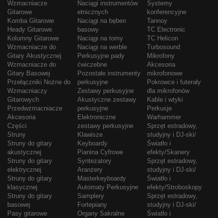
Wzmacniacze
Naciągi instrumentów
Systemy
Gitarowe
etnicznych
konferencyjne
Komba Gitarowe
Naciągi na bęben
Tannoy
Heady Gitarowe
basowy
TC Electronic
Kolumny Gitarowe
Naciągi na tomy
TC Helicon
Wzmacniacze do
Naciągi na werble
Turbosound
Gitary Akustycznej
Perkusyjne pady
Mikrofony
Wzmacniacze do
ćwiczebne
Akcesoria
Gitary Basowej
Pozostałe instrumenty
mikrofonowe
Przełączniki Nożne do
perkusyjne
Pokrowce i futerały
Wzmacniaczy
Zestawy perkusyjne
dla mikrofonów
Gitarowych
Akustyczne zestawy
Kable i wtyki
Przedwzmacniacze
perkusyjne
Perkusje
Akcesoria
Elektroniczne
Warhammer
Części
zestawy perkusyjne
Sprzęt estradowy,
Struny
Klawisze
studyjny i DJ-ski/
Struny do gitary
Keyboardy
Światło i
akustycznej
Pianina Cyfrowe
efekty/Skanery
Struny do gitary
Syntezatory
Sprzęt estradowy,
elektrycznej
Aranżery
studyjny i DJ-ski/
Struny do gitary
Masterkeyboardy
Światło i
klasycznej
Automaty Perkusyjne
efekty/Stroboskopy
Struny do gitary
Samplery
Sprzęt estradowy,
basowej
Fortepiany
studyjny i DJ-ski/
Pasy gitarowe
Organy Sakralne
Światło i