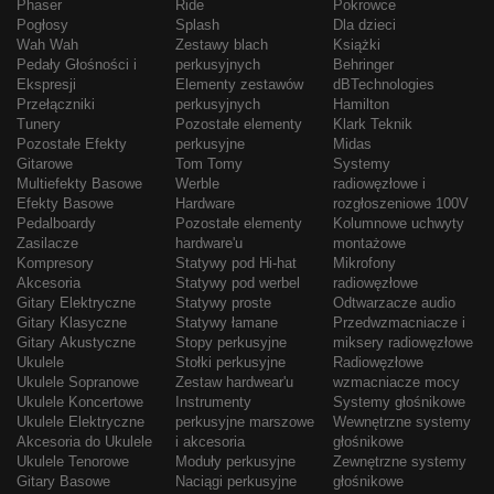
Phaser
Ride
Pokrowce
Pogłosy
Splash
Dla dzieci
Wah Wah
Zestawy blach
Książki
Pedały Głośności i
perkusyjnych
Behringer
Ekspresji
Elementy zestawów
dBTechnologies
Przełączniki
perkusyjnych
Hamilton
Tunery
Pozostałe elementy
Klark Teknik
Pozostałe Efekty
perkusyjne
Midas
Gitarowe
Tom Tomy
Systemy
Multiefekty Basowe
Werble
radiowęzłowe i
Efekty Basowe
Hardware
rozgłoszeniowe 100V
Pedalboardy
Pozostałe elementy
Kolumnowe uchwyty
Zasilacze
hardware'u
montażowe
Kompresory
Statywy pod Hi-hat
Mikrofony
Akcesoria
Statywy pod werbel
radiowęzłowe
Gitary Elektryczne
Statywy proste
Odtwarzacze audio
Gitary Klasyczne
Statywy łamane
Przedwzmacniacze i
Gitary Akustyczne
Stopy perkusyjne
miksery radiowęzłowe
Ukulele
Stołki perkusyjne
Radiowęzłowe
Ukulele Sopranowe
Zestaw hardwear'u
wzmacniacze mocy
Ukulele Koncertowe
Instrumenty
Systemy głośnikowe
Ukulele Elektryczne
perkusyjne marszowe
Wewnętrzne systemy
Akcesoria do Ukulele
i akcesoria
głośnikowe
Ukulele Tenorowe
Moduły perkusyjne
Zewnętrzne systemy
Gitary Basowe
Naciągi perkusyjne
głośnikowe