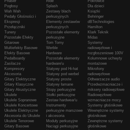
Phaser
Ride
Pokrowce
Pogłosy
Splash
Dla dzieci
Wah Wah
Zestawy blach
Książki
Pedały Głośności i
perkusyjnych
Behringer
Ekspresji
Elementy zestawów
dBTechnologies
Przełączniki
perkusyjnych
Hamilton
Tunery
Pozostałe elementy
Klark Teknik
Pozostałe Efekty
perkusyjne
Midas
Gitarowe
Tom Tomy
Systemy
Multiefekty Basowe
Werble
radiowęzłowe i
Efekty Basowe
Hardware
rozgłoszeniowe 100V
Pedalboardy
Pozostałe elementy
Kolumnowe uchwyty
Zasilacze
hardware'u
montażowe
Kompresory
Statywy pod Hi-hat
Mikrofony
Akcesoria
Statywy pod werbel
radiowęzłowe
Gitary Elektryczne
Statywy proste
Odtwarzacze audio
Gitary Klasyczne
Statywy łamane
Przedwzmacniacze i
Gitary Akustyczne
Stopy perkusyjne
miksery radiowęzłowe
Ukulele
Stołki perkusyjne
Radiowęzłowe
Ukulele Sopranowe
Zestaw hardwear'u
wzmacniacze mocy
Ukulele Koncertowe
Instrumenty
Systemy głośnikowe
Ukulele Elektryczne
perkusyjne marszowe
Wewnętrzne systemy
Akcesoria do Ukulele
i akcesoria
głośnikowe
Ukulele Tenorowe
Moduły perkusyjne
Zewnętrzne systemy
Gitary Basowe
Naciągi perkusyjne
głośnikowe