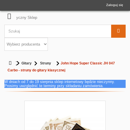
Zaloguj się
Gitary
Struny
John Hope Super Classic JH 047
Carbo - struny do gitary klasycznej
W dniach od 7 do 19 sierpnia sklep internetowy będzie nieczynny.
Prosimy uwzględnić te terminy przy składaniu zamówienia.