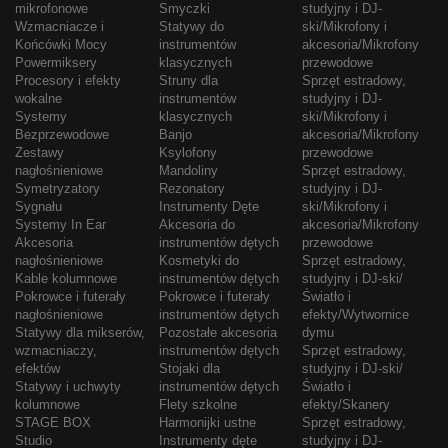
mikrofonowe
Smyczki
studyjny i DJ-
Wzmacniacze i
Statywy do
ski/Mikrofony i
Końcówki Mocy
instrumentów
akcesoria/Mikrofony
Powermiksery
klasycznych
przewodowe
Procesory i efekty
Struny dla
Sprzęt estradowy,
wokalne
instrumentów
studyjny i DJ-
Systemy
klasycznych
ski/Mikrofony i
Bezprzewodowe
Banjo
akcesoria/Mikrofony
Zestawy
Ksylofony
przewodowe
nagłośnieniowe
Mandoliny
Sprzęt estradowy,
Symetryzatory
Rezonatory
studyjny i DJ-
Sygnału
Instrumenty Dęte
ski/Mikrofony i
Systemy In Ear
Akcesoria do
akcesoria/Mikrofony
Akcesoria
instrumentów dętych
przewodowe
nagłośnieniowe
Kosmetyki do
Sprzęt estradowy,
Kable kolumnowe
instrumentów dętych
studyjny i DJ-ski/
Pokrowce i futerały
Pokrowce i futerały
Światło i
nagłośnieniowe
instrumentów dętych
efekty/Wytwornice
Statywy dla mikserów,
Pozostałe akcesoria
dymu
wzmacniaczy,
instrumentów dętych
Sprzęt estradowy,
efektów
Stojaki dla
studyjny i DJ-ski/
Statywy i uchwyty
instrumentów dętych
Światło i
kolumnowe
Flety szkolne
efekty/Skanery
STAGE BOX
Harmonijki ustne
Sprzęt estradowy,
Studio
Instrumenty dęte
studyjny i DJ-