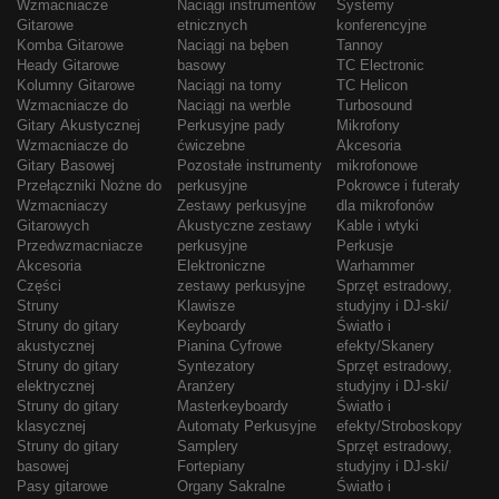
Wzmacniacze
Naciągi instrumentów
Systemy
Gitarowe
etnicznych
konferencyjne
Komba Gitarowe
Naciągi na bęben
Tannoy
Heady Gitarowe
basowy
TC Electronic
Kolumny Gitarowe
Naciągi na tomy
TC Helicon
Wzmacniacze do
Naciągi na werble
Turbosound
Gitary Akustycznej
Perkusyjne pady
Mikrofony
Wzmacniacze do
ćwiczebne
Akcesoria
Gitary Basowej
Pozostałe instrumenty
mikrofonowe
Przełączniki Nożne do
perkusyjne
Pokrowce i futerały
Wzmacniaczy
Zestawy perkusyjne
dla mikrofonów
Gitarowych
Akustyczne zestawy
Kable i wtyki
Przedwzmacniacze
perkusyjne
Perkusje
Akcesoria
Elektroniczne
Warhammer
Części
zestawy perkusyjne
Sprzęt estradowy,
Struny
Klawisze
studyjny i DJ-ski/
Struny do gitary
Keyboardy
Światło i
akustycznej
Pianina Cyfrowe
efekty/Skanery
Struny do gitary
Syntezatory
Sprzęt estradowy,
elektrycznej
Aranżery
studyjny i DJ-ski/
Struny do gitary
Masterkeyboardy
Światło i
klasycznej
Automaty Perkusyjne
efekty/Stroboskopy
Struny do gitary
Samplery
Sprzęt estradowy,
basowej
Fortepiany
studyjny i DJ-ski/
Pasy gitarowe
Organy Sakralne
Światło i