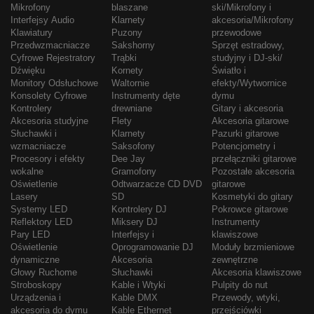
Mikrofony
blaszane
ski/Mikrofony i
Interfejsy Audio
Klarnety
akcesoria/Mikrofony
Klawiatury
Puzony
przewodowe
Przedwzmacniacze
Sakshorny
Sprzęt estradowy,
Cyfrowe Rejestratory
Trąbki
studyjny i DJ-ski/
Dźwięku
Kornety
Światło i
Monitory Odsłuchowe
Waltornie
efekty/Wytwornice
Konsolety Cyfrowe
Instrumenty dęte
dymu
Kontrolery
drewniane
Gitary i akcesoria
Akcesoria studyjne
Flety
Akcesoria gitarowe
Słuchawki i
Klarnety
Pazurki gitarowe
wzmacniacze
Saksofony
Potencjometry i
Procesory i efekty
Dee Jay
przełączniki gitarowe
wokalne
Gramofony
Pozostałe akcesoria
Oświetlenie
Odtwarzacze CD DVD
gitarowe
Lasery
SD
Kosmetyki do gitary
Systemy LED
Kontrolery DJ
Pokrowce gitarowe
Reflektory LED
Miksery DJ
Instrumenty
Pary LED
Interfejsy i
klawiszowe
Oświetlenie
Oprogramowanie DJ
Moduły brzmieniowe
dynamiczne
Akcesoria
zewnętrzne
Głowy Ruchome
Słuchawki
Akcesoria klawiszowe
Stroboskopy
Kable i Wtyki
Pulpity do nut
Urządzenia i
Kable DMX
Przewody, wtyki,
akcesoria do dymu
Kable Ethernet
przejściówki