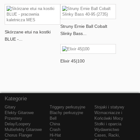
Struny Ernie Ball Cobalt
Skórzane etui na kostki
Slinky Bass...
BLUE -...
Elixir 45|100
Kategorie
Gitary
Triggery perkusyjne
Stojaki i statywy
Efekty Gitarowe
Blachy perkusyjne
Wzmacniacze i
Przestery
Bell
Końcówki Mocy
Delay/Loopery
China
Stołki i oparcia
Multiefekty Gitarowe
Crash
Wydawnictwo
Chorus Flanger
Hi-Hat
Cases, Racki,