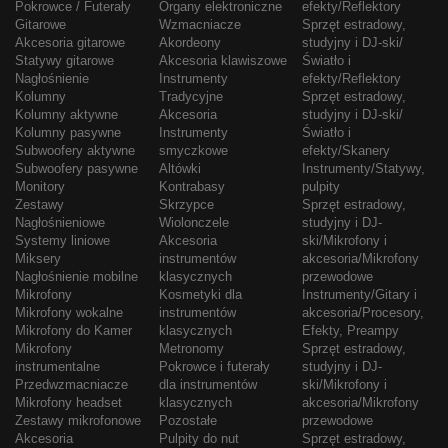
Pokrowce / Futerały
Organy elektroniczne
efekty/Reflektory
Gitarowe
Wzmacniacze
Sprzęt estradowy,
Akcesoria gitarowe
Akordeony
studyjny i DJ-ski/
Statywy gitarowe
Akcesoria klawiszowe
Światło i
Nagłośnienie
Instrumenty
efekty/Reflektory
Kolumny
Tradycyjne
Sprzęt estradowy,
Kolumny aktywne
Akcesoria
studyjny i DJ-ski/
Kolumny pasywne
Instrumenty
Światło i
Subwoofery aktywne
smyczkowe
efekty/Skanery
Subwoofery pasywne
Altówki
Instrumenty/Statywy,
Monitory
Kontrabasy
pulpity
Zestawy
Skrzypce
Sprzęt estradowy,
Nagłośnieniowe
Wiolonczele
studyjny i DJ-
Systemy liniowe
Akcesoria
ski/Mikrofony i
Miksery
instrumentów
akcesoria/Mikrofony
Nagłośnienie mobilne
klasycznych
przewodowe
Mikrofony
Kosmetyki dla
Instrumenty/Gitary i
Mikrofony wokalne
instrumentów
akcesoria/Procesory,
Mikrofony do Kamer
klasycznych
Efekty, Preampy
Mikrofony
Metronomy
Sprzęt estradowy,
instrumentalne
Pokrowce i futerały
studyjny i DJ-
Przedwzmacniacze
dla instrumentów
ski/Mikrofony i
Mikrofony headset
klasycznych
akcesoria/Mikrofony
Zestawy mikrofonowe
Pozostałe
przewodowe
Akcesoria
Pulpity do nut
Sprzęt estradowy,