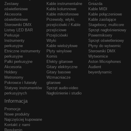
Zestawy
Kable instrumentalne
Gniazda
oświetleniowe
Kable kolumnowe
Kable MIDI
Akcesoria
Kable mikrofonowe
Kable połączeniowe
oświetleniowe
Przewody, wtyki,
Kable zasilające
Sterowniki DMX
przejściówki / Kable
Stageboxy, multicore
Listwy LED BAR
przejściowe
Sprzęt nagłośnieniowy
Perkusje
Przejściówki
Powermiksery
Instrumenty
Wtyki
Sprzęt oświetleniowy
perkusyjne
Kable wielożyłowe
Płyny do wytwornic
Etniczne instrumenty
Płyty winylowe
Sterowniki DMX
perkusyjne
Komis
Wytwornice
Pałki perkusyjne
Efekty gitarowe
Aston Microphones
Akcesoria
Gitary elektryczne
Audient
Holdery
Gitary basowe
beyerdynamic
Metronomy
Wzmacniacze
Pokrowce i futerały
gitarowe
Statywy instrumentów
Sprzęt audio-video
perkusyjnych
Nagłośnienie i studio
Informacja
Promocje
Nowe produkty
Najczęściej kupowane
Kontakt z nami
Regulamin