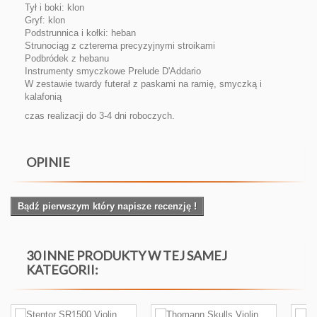
Tył i boki: klon
Gryf: klon
Podstrunnica i kołki: heban
Strunociąg z czterema precyzyjnymi stroikami
Podbródek z hebanu
Instrumenty smyczkowe Prelude D'Addario
W zestawie twardy futerał z paskami na ramię, smyczką i
kalafonią
czas realizacji do 3-4 dni roboczych.
OPINIE
Bądź pierwszym który napisze recenzję !
30 INNE PRODUKTY W TEJ SAMEJ
KATEGORII: