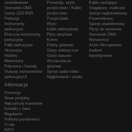
oświetleniowe
Przewody, wtyki,
Kable zasilające
Sterowniki DMX
przejściówki / Kable
Stageboxy, multicore
Listwy LED BAR
przejściowe
Sprzęt nagłośnieniowy
Perkusje
Przejściówki
Powermiksery
Instrumenty
Wtyki
Sprzęt oświetleniowy
perkusyjne
Kable wielożyłowe
Płyny do wytwornic
Etniczne instrumenty
Płyty winylowe
Sterowniki DMX
perkusyjne
Komis
Wytwornice
Pałki perkusyjne
Efekty gitarowe
Aston Microphones
Akcesoria
Gitary elektryczne
Audient
Holdery
Gitary basowe
beyerdynamic
Metronomy
Wzmacniacze
Pokrowce i futerały
gitarowe
Statywy instrumentów
Sprzęt audio-video
perkusyjnych
Nagłośnienie i studio
Informacja
Promocje
Nowe produkty
Najczęściej kupowane
Kontakt z nami
Regulamin
Polityka prywatności
O nas
RATY