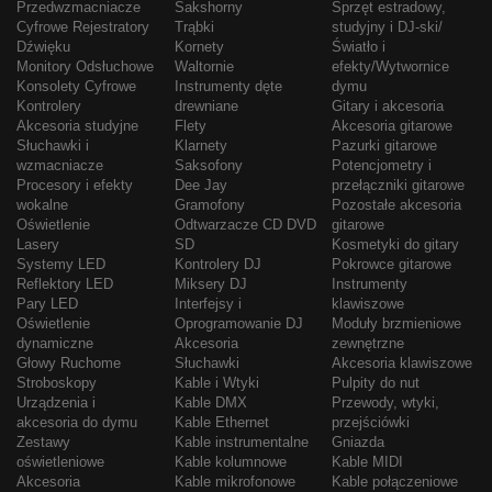
Przedwzmacniacze
Sakshorny
Sprzęt estradowy,
Cyfrowe Rejestratory
Trąbki
studyjny i DJ-ski/
Dźwięku
Kornety
Światło i
Monitory Odsłuchowe
Waltornie
efekty/Wytwornice
Konsolety Cyfrowe
Instrumenty dęte
dymu
Kontrolery
drewniane
Gitary i akcesoria
Akcesoria studyjne
Flety
Akcesoria gitarowe
Słuchawki i
Klarnety
Pazurki gitarowe
wzmacniacze
Saksofony
Potencjometry i
Procesory i efekty
Dee Jay
przełączniki gitarowe
wokalne
Gramofony
Pozostałe akcesoria
Oświetlenie
Odtwarzacze CD DVD
gitarowe
Lasery
SD
Kosmetyki do gitary
Systemy LED
Kontrolery DJ
Pokrowce gitarowe
Reflektory LED
Miksery DJ
Instrumenty
Pary LED
Interfejsy i
klawiszowe
Oświetlenie
Oprogramowanie DJ
Moduły brzmieniowe
dynamiczne
Akcesoria
zewnętrzne
Głowy Ruchome
Słuchawki
Akcesoria klawiszowe
Stroboskopy
Kable i Wtyki
Pulpity do nut
Urządzenia i
Kable DMX
Przewody, wtyki,
akcesoria do dymu
Kable Ethernet
przejściówki
Zestawy
Kable instrumentalne
Gniazda
oświetleniowe
Kable kolumnowe
Kable MIDI
Akcesoria
Kable mikrofonowe
Kable połączeniowe