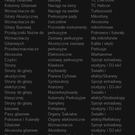
Heady Gitarowe
basowy
TC Electronic
Kolumny Gitarowe
Naciągi na tomy
TC Helicon
Wzmacniacze do
Naciągi na werble
Turbosound
Gitary Akustycznej
Perkusyjne pady
Mikrofony
Wzmacniacze do
ćwiczebne
Akcesoria
Gitary Basowej
Pozostałe instrumenty
mikrofonowe
Przełączniki Nożne do
perkusyjne
Pokrowce i futerały
Wzmacniaczy
Zestawy perkusyjne
dla mikrofonów
Gitarowych
Akustyczne zestawy
Kable i wtyki
Przedwzmacniacze
perkusyjne
Perkusje
Akcesoria
Elektroniczne
Warhammer
Części
zestawy perkusyjne
Sprzęt estradowy,
Struny
Klawisze
studyjny i DJ-ski/
Struny do gitary
Keyboardy
Światło i
akustycznej
Pianina Cyfrowe
efekty/Skanery
Struny do gitary
Syntezatory
Sprzęt estradowy,
elektrycznej
Aranżery
studyjny i DJ-ski/
Struny do gitary
Masterkeyboardy
Światło i
klasycznej
Automaty Perkusyjne
efekty/Stroboskopy
Struny do gitary
Samplery
Sprzęt estradowy,
basowej
Fortepiany
studyjny i DJ-ski/
Pasy gitarowe
Organy Sakralne
Światło i
Pokrowce / Futerały
Organy elektroniczne
efekty/Reflektory
Gitarowe
Wzmacniacze
Sprzęt estradowy,
Akcesoria gitarowe
Akordeony
studyjny i DJ-ski/