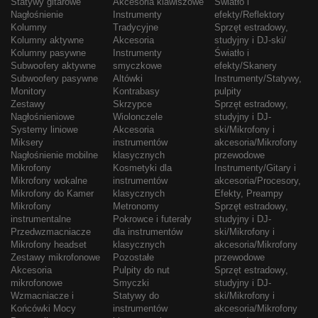
Statywy gitarowe
Akcesoria klawiszowe
Światło i
Nagłośnienie
Instrumenty
efekty/Reflektory
Kolumny
Tradycyjne
Sprzęt estradowy,
Kolumny aktywne
Akcesoria
studyjny i DJ-ski/
Kolumny pasywne
Instrumenty
Światło i
Subwoofery aktywne
smyczkowe
efekty/Skanery
Subwoofery pasywne
Altówki
Instrumenty/Statywy,
Monitory
Kontrabasy
pulpity
Zestawy
Skrzypce
Sprzęt estradowy,
Nagłośnieniowe
Wiolonczele
studyjny i DJ-
Systemy liniowe
Akcesoria
ski/Mikrofony i
Miksery
instrumentów
akcesoria/Mikrofony
Nagłośnienie mobilne
klasycznych
przewodowe
Mikrofony
Kosmetyki dla
Instrumenty/Gitary i
Mikrofony wokalne
instrumentów
akcesoria/Procesory,
Mikrofony do Kamer
klasycznych
Efekty, Preampy
Mikrofony
Metronomy
Sprzęt estradowy,
instrumentalne
Pokrowce i futerały
studyjny i DJ-
Przedwzmacniacze
dla instrumentów
ski/Mikrofony i
Mikrofony headset
klasycznych
akcesoria/Mikrofony
Zestawy mikrofonowe
Pozostałe
przewodowe
Akcesoria
Pulpity do nut
Sprzęt estradowy,
mikrofonowe
Smyczki
studyjny i DJ-
Wzmacniacze i
Statywy do
ski/Mikrofony i
Końcówki Mocy
instrumentów
akcesoria/Mikrofony