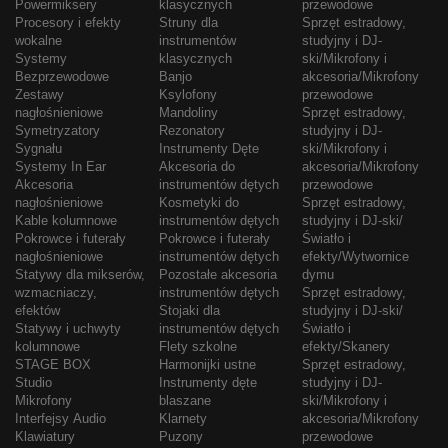
Powermiksery
klasycznych
przewodowe
Procesory i efekty
Struny dla
Sprzęt estradowy,
wokalne
instrumentów
studyjny i DJ-
Systemy
klasycznych
ski/Mikrofony i
Bezprzewodowe
Banjo
akcesoria/Mikrofony
Zestawy
Ksylofony
przewodowe
nagłośnieniowe
Mandoliny
Sprzęt estradowy,
Symetryzatory
Rezonatory
studyjny i DJ-
Sygnału
Instrumenty Dęte
ski/Mikrofony i
Systemy In Ear
Akcesoria do
akcesoria/Mikrofony
Akcesoria
instrumentów dętych
przewodowe
nagłośnieniowe
Kosmetyki do
Sprzęt estradowy,
Kable kolumnowe
instrumentów dętych
studyjny i DJ-ski/
Pokrowce i futerały
Pokrowce i futerały
Światło i
nagłośnieniowe
instrumentów dętych
efekty/Wytwornice
Statywy dla mikserów,
Pozostałe akcesoria
dymu
wzmacniaczy,
instrumentów dętych
Sprzęt estradowy,
efektów
Stojaki dla
studyjny i DJ-ski/
Statywy i uchwyty
instrumentów dętych
Światło i
kolumnowe
Flety szkolne
efekty/Skanery
STAGE BOX
Harmonijki ustne
Sprzęt estradowy,
Studio
Instrumenty dęte
studyjny i DJ-
Mikrofony
blaszane
ski/Mikrofony i
Interfejsy Audio
Klarnety
akcesoria/Mikrofony
Klawiatury
Puzony
przewodowe