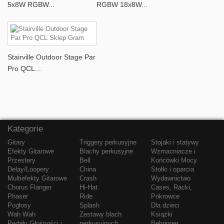
5x8W RGBW...
RGBW 18x8W...
Stairville Outdoor Stage Par
Pro QCL...
Kategorie
Gitary
Triggery perkusyjne
Stojaki i statywy
Efekty Gitarowe
Blachy perkusyjne
Wzmacniacze i
Przestery
Bell
Końcówki Mocy
Delay/Loopery
China
Stołki i oparcia
Multiefekty Gitarowe
Crash
Wydawnictwo
Chorus Flanger
Hi-Hat
Cases, Racki,
Phaser
Ride
Pokrowce
Pogłosy
Splash
Dla dzieci
Wah Wah
Zestawy blach
Książki
Pedały Głośności i
perkusyjnych
Behringer