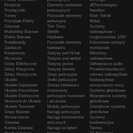
Ekspresji
Elementy zestawów
dBTechnologies
Przełączniki
perkusyjnych
Hamilton
Tunery
Pozostałe elementy
Klark Teknik
Pozostałe Efekty
perkusyjne
Midas
Gitarowe
Tom Tomy
Systemy
Multiefekty Basowe
Werble
radiowęzłowe i
Efekty Basowe
Hardware
rozgłoszeniowe 100V
Pedalboardy
Pozostałe elementy
Kolumnowe uchwyty
Zasilacze
hardware'u
montażowe
Kompresory
Statywy pod Hi-hat
Mikrofony
Akcesoria
Statywy pod werbel
radiowęzłowe
Gitary Elektryczne
Statywy proste
Odtwarzacze audio
Gitary Klasyczne
Statywy łamane
Przedwzmacniacze i
Gitary Akustyczne
Stopy perkusyjne
miksery radiowęzłowe
Ukulele
Stołki perkusyjne
Radiowęzłowe
Ukulele Sopranowe
Zestaw hardwear'u
wzmacniacze mocy
Ukulele Koncertowe
Instrumenty
Systemy głośnikowe
Ukulele Elektryczne
perkusyjne marszowe
Wewnętrzne systemy
Akcesoria do Ukulele
i akcesoria
głośnikowe
Ukulele Tenorowe
Moduły perkusyjne
Zewnętrzne systemy
Gitary Basowe
Naciągi perkusyjne
głośnikowe
Wzmacniacze
Naciągi instrumentów
Systemy
Gitarowe
etnicznych
konferencyjne
Komba Gitarowe
Naciągi na bęben
Tannoy