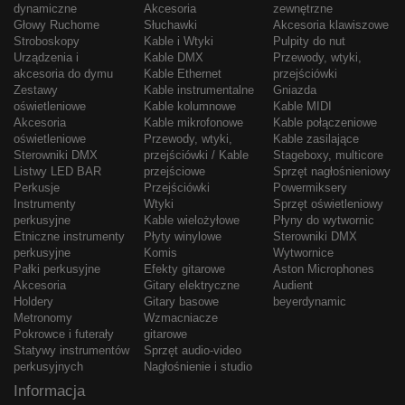
dynamiczne
Akcesoria
zewnętrzne
Głowy Ruchome
Słuchawki
Akcesoria klawiszowe
Stroboskopy
Kable i Wtyki
Pulpity do nut
Urządzenia i
Kable DMX
Przewody, wtyki,
akcesoria do dymu
Kable Ethernet
przejściówki
Zestawy
Kable instrumentalne
Gniazda
oświetleniowe
Kable kolumnowe
Kable MIDI
Akcesoria
Kable mikrofonowe
Kable połączeniowe
oświetleniowe
Przewody, wtyki,
Kable zasilające
Sterowniki DMX
przejściówki / Kable
Stageboxy, multicore
Listwy LED BAR
przejściowe
Sprzęt nagłośnieniowy
Perkusje
Przejściówki
Powermiksery
Instrumenty
Wtyki
Sprzęt oświetleniowy
perkusyjne
Kable wielożyłowe
Płyny do wytwornic
Etniczne instrumenty
Płyty winylowe
Sterowniki DMX
perkusyjne
Komis
Wytwornice
Pałki perkusyjne
Efekty gitarowe
Aston Microphones
Akcesoria
Gitary elektryczne
Audient
Holdery
Gitary basowe
beyerdynamic
Metronomy
Wzmacniacze
Pokrowce i futerały
gitarowe
Statywy instrumentów
Sprzęt audio-video
perkusyjnych
Nagłośnienie i studio
Informacja