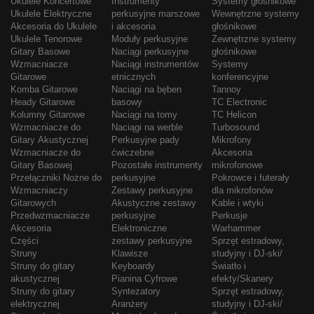
Ukulele Koncertowe
Instrumenty
Systemy głośnikowe
Ukulele Elektryczne
perkusyjne marszowe
Wewnętrzne systemy
Akcesoria do Ukulele
i akcesoria
głośnikowe
Ukulele Tenorowe
Moduły perkusyjne
Zewnętrzne systemy
Gitary Basowe
Naciągi perkusyjne
głośnikowe
Wzmacniacze
Naciągi instrumentów
Systemy
Gitarowe
etnicznych
konferencyjne
Komba Gitarowe
Naciągi na bęben
Tannoy
Heady Gitarowe
basowy
TC Electronic
Kolumny Gitarowe
Naciągi na tomy
TC Helicon
Wzmacniacze do
Naciągi na werble
Turbosound
Gitary Akustycznej
Perkusyjne pady
Mikrofony
Wzmacniacze do
ćwiczebne
Akcesoria
Gitary Basowej
Pozostałe instrumenty
mikrofonowe
Przełączniki Nożne do
perkusyjne
Pokrowce i futerały
Wzmacniaczy
Zestawy perkusyjne
dla mikrofonów
Gitarowych
Akustyczne zestawy
Kable i wtyki
Przedwzmacniacze
perkusyjne
Perkusje
Akcesoria
Elektroniczne
Warhammer
Części
zestawy perkusyjne
Sprzęt estradowy,
Struny
Klawisze
studyjny i DJ-ski/
Struny do gitary
Keyboardy
Światło i
akustycznej
Pianina Cyfrowe
efekty/Skanery
Struny do gitary
Syntezatory
Sprzęt estradowy,
elektrycznej
Aranżery
studyjny i DJ-ski/