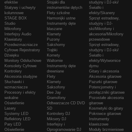
efektów
Stojaki dla
studyjny i DJ-ski/
Statywy i uchwyty
instrumentów dętych
Światło i
kolumnowe
Flety szkolne
efekty/Skanery
STAGE BOX
Harmonijki ustne
Sprzęt estradowy,
Studio
Instrumenty dęte
studyjny i DJ-
Mikrofony
blaszane
ski/Mikrofony i
Interfejsy Audio
Klarnety
akcesoria/Mikrofony
Klawiatury
Puzony
przewodowe
Przedwzmacniacze
Sakshorny
Sprzęt estradowy,
Cyfrowe Rejestratory
Trąbki
studyjny i DJ-ski/
Dźwięku
Kornety
Światło i
Monitory Odsłuchowe
Waltornie
efekty/Wytwornice
Konsolety Cyfrowe
Instrumenty dęte
dymu
Kontrolery
drewniane
Gitary i akcesoria
Akcesoria studyjne
Flety
Akcesoria gitarowe
Słuchawki i
Klarnety
Pazurki gitarowe
wzmacniacze
Saksofony
Potencjometry i
Procesory i efekty
Dee Jay
przełączniki gitarowe
wokalne
Gramofony
Pozostałe akcesoria
Oświetlenie
Odtwarzacze CD DVD
gitarowe
Lasery
SD
Kosmetyki do gitary
Systemy LED
Kontrolery DJ
Pokrowce gitarowe
Reflektory LED
Miksery DJ
Instrumenty
Pary LED
Interfejsy i
klawiszowe
Oświetlenie
Oprogramowanie DJ
Moduły brzmieniowe