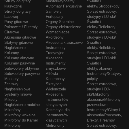
Struny do gitary
Masterkeyboardy
Światło i
klasycznej
Automaty Perkusyjne
efekty/Stroboskopy
Struny do gitary
Samplery
Sprzęt estradowy,
basowej
Fortepiany
studyjny i DJ-ski/
Pasy gitarowe
Organy Sakralne
Światło i
Pokrowce / Futerały
Organy elektroniczne
efekty/Reflektory
Gitarowe
Wzmacniacze
Sprzęt estradowy,
Akcesoria gitarowe
Akordeony
studyjny i DJ-ski/
Statywy gitarowe
Akcesoria klawiszowe
Światło i
Nagłośnienie
Instrumenty
efekty/Reflektory
Kolumny
Tradycyjne
Sprzęt estradowy,
Kolumny aktywne
Akcesoria
studyjny i DJ-ski/
Kolumny pasywne
Instrumenty
Światło i
Subwoofery aktywne
smyczkowe
efekty/Skanery
Subwoofery pasywne
Altówki
Instrumenty/Statywy,
Monitory
Kontrabasy
pulpity
Zestawy
Skrzypce
Sprzęt estradowy,
Nagłośnieniowe
Wiolonczele
studyjny i DJ-
Systemy liniowe
Akcesoria
ski/Mikrofony i
Miksery
instrumentów
akcesoria/Mikrofony
Nagłośnienie mobilne
klasycznych
przewodowe
Mikrofony
Kosmetyki dla
Instrumenty/Gitary i
Mikrofony wokalne
instrumentów
akcesoria/Procesory,
Mikrofony do Kamer
klasycznych
Efekty, Preampy
Mikrofony
Metronomy
Sprzęt estradowy,