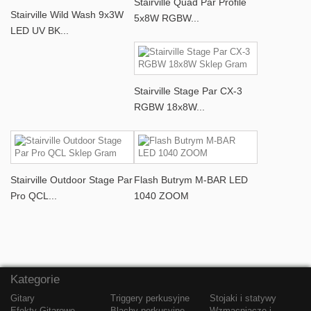
Stairville Quad Par Profile
Stairville Wild Wash 9x3W
5x8W RGBW...
LED UV BK...
Stairville Stage Par CX-3
RGBW 18x8W...
Stairville Outdoor Stage Par
Flash Butrym M-BAR LED
Pro QCL...
1040 ZOOM
Kategorie
Gitary
Triggery perkusyjne
Stojaki i statywy
Efekty Gitarowe
Blachy perkusyjne
Wzmacniacze i