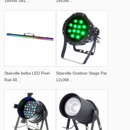
18x4W 2w1...
18x3W...
Stairville belka LED Pixel
Stairville Outdoor Stage Par
Rail 40...
12x3W...