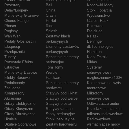
Przestery
Bell
Końcówki Mocy
Delay/Loopery
China
Stołki i oparcia
Multiefekty Gitarowe
Crash
Wydawnictwo
Chorus Flanger
Hi-Hat
Cases, Racki,
Phaser
Ride
Pokrowce
Pogłosy
Splash
Dla dzieci
Wah Wah
Zestawy blach
Książki
Pedały Głośności i
perkusyjnych
Behringer
Ekspresji
Elementy zestawów
dBTechnologies
Przełączniki
perkusyjnych
Hamilton
Tunery
Pozostałe elementy
Klark Teknik
Pozostałe Efekty
perkusyjne
Midas
Gitarowe
Tom Tomy
Systemy
Multiefekty Basowe
Werble
radiowęzłowe i
Efekty Basowe
Hardware
rozgłoszeniowe 100V
Pedalboardy
Pozostałe elementy
Kolumnowe uchwyty
Zasilacze
hardware'u
montażowe
Kompresory
Statywy pod Hi-hat
Mikrofony
Akcesoria
Statywy pod werbel
radiowęzłowe
Gitary Elektryczne
Statywy proste
Odtwarzacze audio
Gitary Klasyczne
Statywy łamane
Przedwzmacniacze i
Gitary Akustyczne
Stopy perkusyjne
miksery radiowęzłowe
Ukulele
Stołki perkusyjne
Radiowęzłowe
Ukulele Sopranowe
Zestaw hardwear'u
wzmacniacze mocy