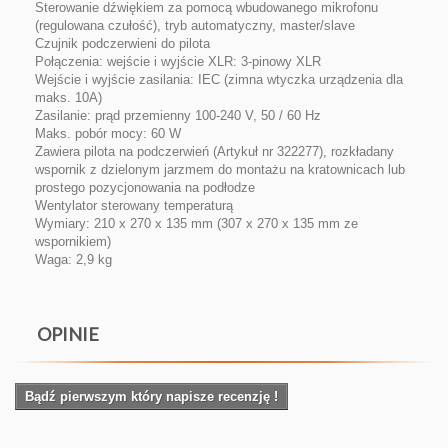
Sterowanie dźwiękiem za pomocą wbudowanego mikrofonu
(regulowana czułość), tryb automatyczny, master/slave
Czujnik podczerwieni do pilota
Połączenia: wejście i wyjście XLR: 3-pinowy XLR
Wejście i wyjście zasilania: IEC (zimna wtyczka urządzenia dla
maks. 10A)
Zasilanie: prąd przemienny 100-240 V, 50 / 60 Hz
Maks. pobór mocy: 60 W
Zawiera pilota na podczerwień (Artykuł nr 322277), rozkładany
wspornik z dzielonym jarzmem do montażu na kratownicach lub
prostego pozycjonowania na podłodze
Wentylator sterowany temperaturą
Wymiary: 210 x 270 x 135 mm (307 x 270 x 135 mm ze
wspornikiem)
Waga: 2,9 kg
OPINIE
Bądź pierwszym który napisze recenzję !