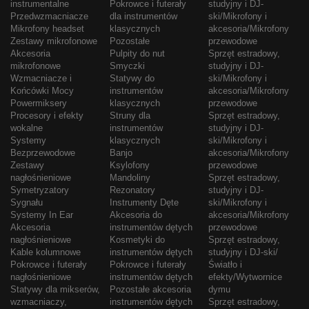
instrumentalne
Pokrowce i futerały
studyjny i DJ-
Przedwzmacniacze
dla instrumentów
ski/Mikrofony i
Mikrofony headset
klasycznych
akcesoria/Mikrofony
Zestawy mikrofonowe
Pozostałe
przewodowe
Akcesoria
Pulpity do nut
Sprzęt estradowy,
mikrofonowe
Smyczki
studyjny i DJ-
Wzmacniacze i
Statywy do
ski/Mikrofony i
Końcówki Mocy
instrumentów
akcesoria/Mikrofony
Powermiksery
klasycznych
przewodowe
Procesory i efekty
Struny dla
Sprzęt estradowy,
wokalne
instrumentów
studyjny i DJ-
Systemy
klasycznych
ski/Mikrofony i
Bezprzewodowe
Banjo
akcesoria/Mikrofony
Zestawy
Ksylofony
przewodowe
nagłośnieniowe
Mandoliny
Sprzęt estradowy,
Symetryzatory
Rezonatory
studyjny i DJ-
Sygnału
Instrumenty Dęte
ski/Mikrofony i
Systemy In Ear
Akcesoria do
akcesoria/Mikrofony
Akcesoria
instrumentów dętych
przewodowe
nagłośnieniowe
Kosmetyki do
Sprzęt estradowy,
Kable kolumnowe
instrumentów dętych
studyjny i DJ-ski/
Pokrowce i futerały
Pokrowce i futerały
Światło i
nagłośnieniowe
instrumentów dętych
efekty/Wytwornice
Statywy dla mikserów,
Pozostałe akcesoria
dymu
wzmacniaczy,
instrumentów dętych
Sprzęt estradowy,