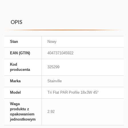
OPIS
Stan
Nowy
EAN (GTIN)
4047371045922
Kod
325299
producenta
Marka
Stairville
Model
Tri Flat PAR Profile 18x3W 45°
Waga
produktu z
2.92
opakowaniem
jednostkowym