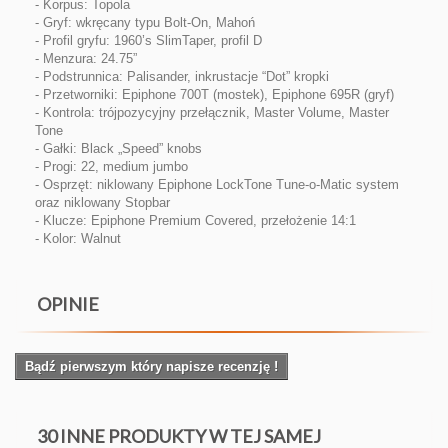
- Korpus: Topola
- Gryf: wkręcany typu Bolt-On, Mahoń
- Profil gryfu: 1960’s SlimTaper, profil D
- Menzura: 24.75”
- Podstrunnica: Palisander, inkrustacje “Dot” kropki
- Przetworniki: Epiphone 700T (mostek), Epiphone 695R (gryf)
- Kontrola: trójpozycyjny przełącznik, Master Volume, Master
Tone
- Gałki: Black „Speed” knobs
- Progi: 22, medium jumbo
- Osprzęt: niklowany Epiphone LockTone Tune-o-Matic system
oraz niklowany Stopbar
- Klucze: Epiphone Premium Covered, przełożenie 14:1
- Kolor: Walnut
OPINIE
Bądź pierwszym który napisze recenzję !
30 INNE PRODUKTY W TEJ SAMEJ