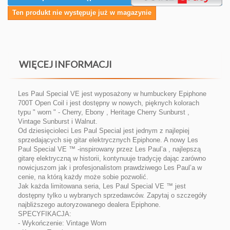
Ten produkt nie występuje już w magazynie
WIĘCEJ INFORMACJI
Les Paul Special VE jest wyposażony w humbuckery Epiphone
700T Open Coil i jest dostępny w nowych, pięknych kolorach
typu " worn " - Cherry, Ebony , Heritage Cherry Sunburst ,
Vintage Sunburst i Walnut.
Od dziesięcioleci Les Paul Special jest jednym z najlepiej
sprzedających się gitar elektrycznych Epiphone. A nowy Les
Paul Special VE ™ -inspirowany przez Les Paul’a , najlepszą
gitarę elektryczną w historii, kontynuuje tradycję dając zarówno
nowicjuszom jak i profesjonalistom prawdziwego Les Paul’a w
cenie, na którą każdy może sobie pozwolić.
Jak każda limitowana seria, Les Paul Special VE ™ jest
dostępny tylko u wybranych sprzedawców. Zapytaj o szczegóły
najbliższego autoryzowanego dealera Epiphone.
SPECYFIKACJA:
- Wykończenie: Vintage Worn