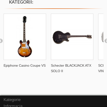
KATEGORII:
Epiphone Casino Coupe VS
Schecter BLACKJACK ATX
SCHE
SOLO II
VINT
Kategorie
Informacja