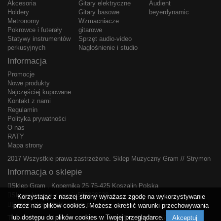
Akcesoria
Gitary elektryczne
Audient
Holdery
Gitary basowe
beyerdynamic
Metronomy
Wzmacniacze
Pokrowce i futerały
gitarowe
Statywy instrumentów
Sprzęt audio-video
perkusyjnych
Nagłośnienie i studio
Informacja
Promocje
Nowe produkty
Najczęściej kupowane
Kontakt z nami
Regulamin
Polityka prywatności
O nas
RATY
Mapa strony
2017 Wszystkie prawa zastrzeżone.
Sklep Muzyczny Gram
//
Strymon
Informacja o sklepie
Sklep Gram , Kopernika 25 75-425 Koszalin Polska
Skontaktuj się z nami:
506338538
Korzystając z naszej strony wyrażasz zgodę na wykorzystywanie
E-mail:
sklep@sklepgram.pl
przez nas plików cookies. Możesz określić warunki przechowywania
lub dostępu do plików cookies w Twojej przeglądarce.
Akceptuj
Trawa Uniwersalna samozagęszczająca 5kg Substral
//
ASTVIT