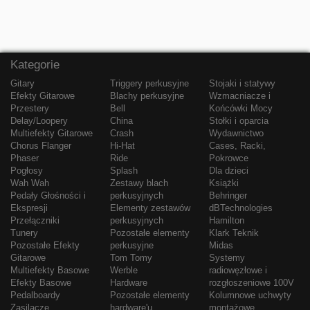
Kategorie
Gitary
Triggery perkusyjne
Stojaki i statywy
Efekty Gitarowe
Blachy perkusyjne
Wzmacniacze i
Przestery
Bell
Końcówki Mocy
Delay/Loopery
China
Stołki i oparcia
Multiefekty Gitarowe
Crash
Wydawnictwo
Chorus Flanger
Hi-Hat
Cases, Racki,
Phaser
Ride
Pokrowce
Pogłosy
Splash
Dla dzieci
Wah Wah
Zestawy blach
Książki
Pedały Głośności i
perkusyjnych
Behringer
Ekspresji
Elementy zestawów
dBTechnologies
Przełączniki
perkusyjnych
Hamilton
Tunery
Pozostałe elementy
Klark Teknik
Pozostałe Efekty
perkusyjne
Midas
Gitarowe
Tom Tomy
Systemy
Multiefekty Basowe
Werble
radiowęzłowe i
Efekty Basowe
Hardware
rozgłoszeniowe 100V
Pedalboardy
Pozostałe elementy
Kolumnowe uchwyty
Zasilacze
hardware'u
montażowe