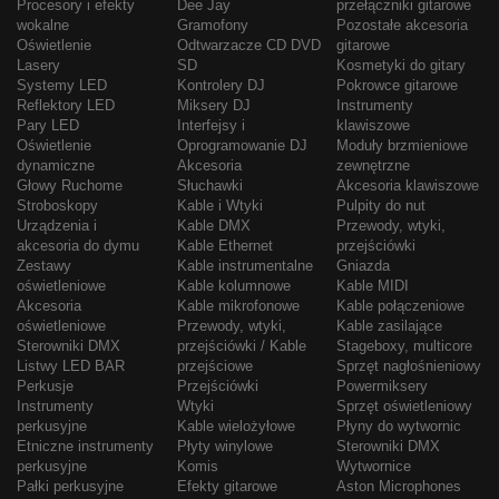
Procesory i efekty
Dee Jay
przełączniki gitarowe
wokalne
Gramofony
Pozostałe akcesoria
Oświetlenie
Odtwarzacze CD DVD
gitarowe
Lasery
SD
Kosmetyki do gitary
Systemy LED
Kontrolery DJ
Pokrowce gitarowe
Reflektory LED
Miksery DJ
Instrumenty
Pary LED
Interfejsy i
klawiszowe
Oświetlenie
Oprogramowanie DJ
Moduły brzmieniowe
dynamiczne
Akcesoria
zewnętrzne
Głowy Ruchome
Słuchawki
Akcesoria klawiszowe
Stroboskopy
Kable i Wtyki
Pulpity do nut
Urządzenia i
Kable DMX
Przewody, wtyki,
akcesoria do dymu
Kable Ethernet
przejściówki
Zestawy
Kable instrumentalne
Gniazda
oświetleniowe
Kable kolumnowe
Kable MIDI
Akcesoria
Kable mikrofonowe
Kable połączeniowe
oświetleniowe
Przewody, wtyki,
Kable zasilające
Sterowniki DMX
przejściówki / Kable
Stageboxy, multicore
Listwy LED BAR
przejściowe
Sprzęt nagłośnieniowy
Perkusje
Przejściówki
Powermiksery
Instrumenty
Wtyki
Sprzęt oświetleniowy
perkusyjne
Kable wielożyłowe
Płyny do wytwornic
Etniczne instrumenty
Płyty winylowe
Sterowniki DMX
perkusyjne
Komis
Wytwornice
Pałki perkusyjne
Efekty gitarowe
Aston Microphones