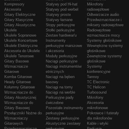
Kompresory
Statywy pod Hi-hat
Mikrofony
Akcesoria
Statywy pod werbel
radiowęzłowe
Gitary Elektryczne
Statywy proste
Odtwarzacze audio
Gitary Klasyczne
Statywy łamane
Przedwzmacniacze i
Gitary Akustyczne
Stopy perkusyjne
miksery radiowęzłowe
Ukulele
Stołki perkusyjne
Radiowęzłowe
Ukulele Sopranowe
Zestaw hardwear'u
wzmacniacze mocy
Ukulele Koncertowe
Instrumenty
Systemy głośnikowe
Ukulele Elektryczne
perkusyjne marszowe
Wewnętrzne systemy
Akcesoria do Ukulele
i akcesoria
głośnikowe
Ukulele Tenorowe
Moduły perkusyjne
Zewnętrzne systemy
Gitary Basowe
Naciągi perkusyjne
głośnikowe
Wzmacniacze
Naciągi instrumentów
Systemy
Gitarowe
etnicznych
konferencyjne
Komba Gitarowe
Naciągi na bęben
Tannoy
Heady Gitarowe
basowy
TC Electronic
Kolumny Gitarowe
Naciągi na tomy
TC Helicon
Wzmacniacze do
Naciągi na werble
Turbosound
Gitary Akustycznej
Perkusyjne pady
Mikrofony
Wzmacniacze do
ćwiczebne
Akcesoria
Gitary Basowej
Pozostałe instrumenty
mikrofonowe
Przełączniki Nożne do
perkusyjne
Pokrowce i futerały
Wzmacniaczy
Zestawy perkusyjne
dla mikrofonów
Gitarowych
Akustyczne zestawy
Kable i wtyki
Przedwzmacniacze
perkusyjne
Perkusje