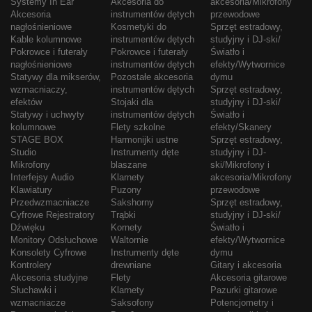
Systemy In Ear
Akcesoria do
akcesoria/Mikrofony
Akcesoria
instrumentów dętych
przewodowe
nagłośnieniowe
Kosmetyki do
Sprzęt estradowy,
Kable kolumnowe
instrumentów dętych
studyjny i DJ-ski/
Pokrowce i futerały
Pokrowce i futerały
Światło i
nagłośnieniowe
instrumentów dętych
efekty/Wytwornice
Statywy dla mikserów,
Pozostałe akcesoria
dymu
wzmacniaczy,
instrumentów dętych
Sprzęt estradowy,
efektów
Stojaki dla
studyjny i DJ-ski/
Statywy i uchwyty
instrumentów dętych
Światło i
kolumnowe
Flety szkolne
efekty/Skanery
STAGE BOX
Harmonijki ustne
Sprzęt estradowy,
Studio
Instrumenty dęte
studyjny i DJ-
Mikrofony
blaszane
ski/Mikrofony i
Interfejsy Audio
Klarnety
akcesoria/Mikrofony
Klawiatury
Puzony
przewodowe
Przedwzmacniacze
Sakshorny
Sprzęt estradowy,
Cyfrowe Rejestratory
Trąbki
studyjny i DJ-ski/
Dźwięku
Kornety
Światło i
Monitory Odsłuchowe
Waltornie
efekty/Wytwornice
Konsolety Cyfrowe
Instrumenty dęte
dymu
Kontrolery
drewniane
Gitary i akcesoria
Akcesoria studyjne
Flety
Akcesoria gitarowe
Słuchawki i
Klarnety
Pazurki gitarowe
wzmacniacze
Saksofony
Potencjometry i