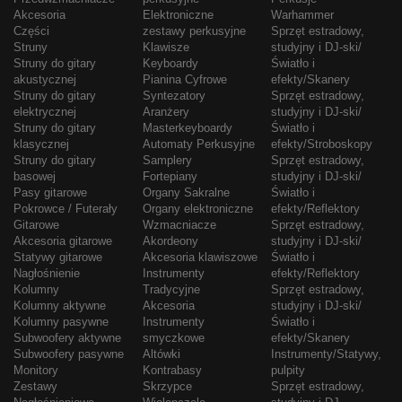
Akcesoria
Elektroniczne
Warhammer
Części
zestawy perkusyjne
Sprzęt estradowy,
Struny
Klawisze
studyjny i DJ-ski/
Struny do gitary
Keyboardy
Światło i
akustycznej
Pianina Cyfrowe
efekty/Skanery
Struny do gitary
Syntezatory
Sprzęt estradowy,
elektrycznej
Aranżery
studyjny i DJ-ski/
Struny do gitary
Masterkeyboardy
Światło i
klasycznej
Automaty Perkusyjne
efekty/Stroboskopy
Struny do gitary
Samplery
Sprzęt estradowy,
basowej
Fortepiany
studyjny i DJ-ski/
Pasy gitarowe
Organy Sakralne
Światło i
Pokrowce / Futerały
Organy elektroniczne
efekty/Reflektory
Gitarowe
Wzmacniacze
Sprzęt estradowy,
Akcesoria gitarowe
Akordeony
studyjny i DJ-ski/
Statywy gitarowe
Akcesoria klawiszowe
Światło i
Nagłośnienie
Instrumenty
efekty/Reflektory
Kolumny
Tradycyjne
Sprzęt estradowy,
Kolumny aktywne
Akcesoria
studyjny i DJ-ski/
Kolumny pasywne
Instrumenty
Światło i
Subwoofery aktywne
smyczkowe
efekty/Skanery
Subwoofery pasywne
Altówki
Instrumenty/Statywy,
Monitory
Kontrabasy
pulpity
Zestawy
Skrzypce
Sprzęt estradowy,