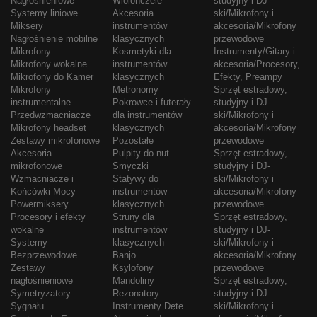
Nagłośnieniowe
Wiolonczele
studyjny i DJ-
Systemy liniowe
Akcesoria
ski/Mikrofony i
Miksery
instrumentów
akcesoria/Mikrofony
Nagłośnienie mobilne
klasycznych
przewodowe
Mikrofony
Kosmetyki dla
Instrumenty/Gitary i
Mikrofony wokalne
instrumentów
akcesoria/Procesory,
Mikrofony do Kamer
klasycznych
Efekty, Preampy
Mikrofony
Metronomy
Sprzęt estradowy,
instrumentalne
Pokrowce i futerały
studyjny i DJ-
Przedwzmacniacze
dla instrumentów
ski/Mikrofony i
Mikrofony headset
klasycznych
akcesoria/Mikrofony
Zestawy mikrofonowe
Pozostałe
przewodowe
Akcesoria
Pulpity do nut
Sprzęt estradowy,
mikrofonowe
Smyczki
studyjny i DJ-
Wzmacniacze i
Statywy do
ski/Mikrofony i
Końcówki Mocy
instrumentów
akcesoria/Mikrofony
Powermiksery
klasycznych
przewodowe
Procesory i efekty
Struny dla
Sprzęt estradowy,
wokalne
instrumentów
studyjny i DJ-
Systemy
klasycznych
ski/Mikrofony i
Bezprzewodowe
Banjo
akcesoria/Mikrofony
Zestawy
Ksylofony
przewodowe
nagłośnieniowe
Mandoliny
Sprzęt estradowy,
Symetryzatory
Rezonatory
studyjny i DJ-
Sygnału
Instrumenty Dęte
ski/Mikrofony i