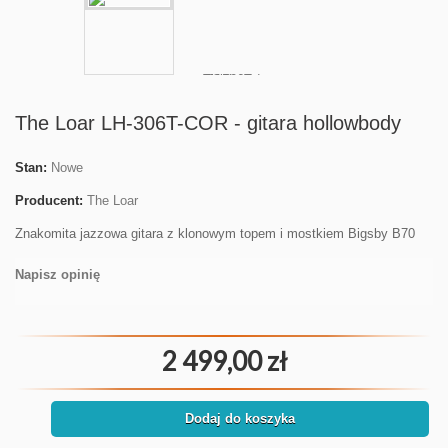
The Loar LH-306T-COR - gitara hollowbody
Stan:
Nowe
Producent:
The Loar
Znakomita jazzowa gitara z klonowym topem i mostkiem Bigsby B70
Napisz opinię
2 499,00 zł
Dodaj do koszyka