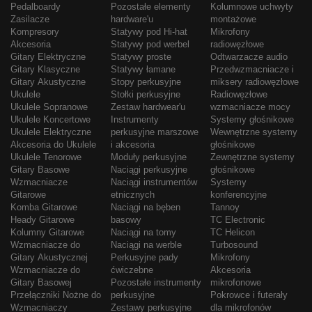
Pedalboardy
Pozostałe elementy
Kolumnowe uchwyty
Zasilacze
hardware'u
montażowe
Kompresory
Statywy pod Hi-hat
Mikrofony
Akcesoria
Statywy pod werbel
radiowęzłowe
Gitary Elektryczne
Statywy proste
Odtwarzacze audio
Gitary Klasyczne
Statywy łamane
Przedwzmacniacze i
Gitary Akustyczne
Stopy perkusyjne
miksery radiowęzłowe
Ukulele
Stołki perkusyjne
Radiowęzłowe
Ukulele Sopranowe
Zestaw hardwear'u
wzmacniacze mocy
Ukulele Koncertowe
Instrumenty
Systemy głośnikowe
Ukulele Elektryczne
perkusyjne marszowe
Wewnętrzne systemy
Akcesoria do Ukulele
i akcesoria
głośnikowe
Ukulele Tenorowe
Moduły perkusyjne
Zewnętrzne systemy
Gitary Basowe
Naciągi perkusyjne
głośnikowe
Wzmacniacze
Naciągi instrumentów
Systemy
Gitarowe
etnicznych
konferencyjne
Komba Gitarowe
Naciągi na bęben
Tannoy
Heady Gitarowe
basowy
TC Electronic
Kolumny Gitarowe
Naciągi na tomy
TC Helicon
Wzmacniacze do
Naciągi na werble
Turbosound
Gitary Akustycznej
Perkusyjne pady
Mikrofony
Wzmacniacze do
ćwiczebne
Akcesoria
Gitary Basowej
Pozostałe instrumenty
mikrofonowe
Przełączniki Nożne do
perkusyjne
Pokrowce i futerały
Wzmacniaczy
Zestawy perkusyjne
dla mikrofonów