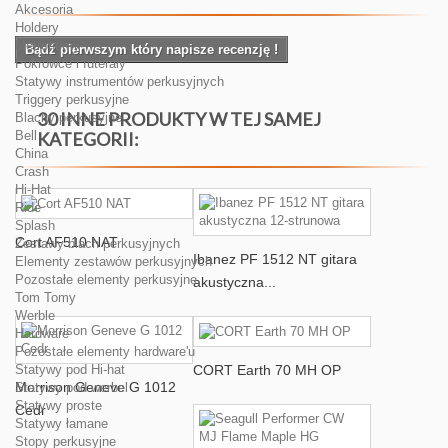
Akcesoria
Holdery
Metronomy
Bądź pierwszym który napisze recenzję !
Pokrowce i futerały
Statywy instrumentów perkusyjnych
Triggery perkusyjne
30 INNE PRODUKTY W TEJ SAMEJ
Blachy perkusyjne
Bell
KATEGORII:
China
Crash
Hi-Hat
Ride
Splash
Cort AF510 NAT
Zestawy blach perkusyjnych
Ibanez PF 1512 NT gitara
Elementy zestawów perkusyjnych
Pozostałe elementy perkusyjne
akustyczna...
Tom Tomy
Werble
Hardware
Pozostałe elementy hardware'u
CORT Earth 70 MH OP
Statywy pod Hi-hat
Morrison Geneve G 1012
Statywy pod werbel
Statywy proste
Cedr
Statywy łamane
Stopy perkusyjne