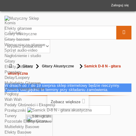
Zaloguj się
Komis
Efekty gitarowe
Gitary elektryczne
Gitary basowe
Wzmacniacze gitarowe
Sprzęt audio-video
Nagłośnienie i studio
Gitary
Gitary
Gitary Akustyczne
Samick D-8 N - gitara
Efekty Gitarowe
Przestery
akustyczna
Delay/Loopery
Multiefekty Gitarowe
W dniach od 7 do 19 sierpnia sklep internetowy będzie nieczynny.
Chorus Flanger Phaser
Prosimy uwzględnić te terminy przy składaniu zamówienia.
Pogłosy
Wah Wah
Zobacz większe
Pedały Głośności i Ekspresji
Przełączniki
Tunery
Pozostałe Efekty Gitarowe
Multiefekty Basowe
Efekty Basowe