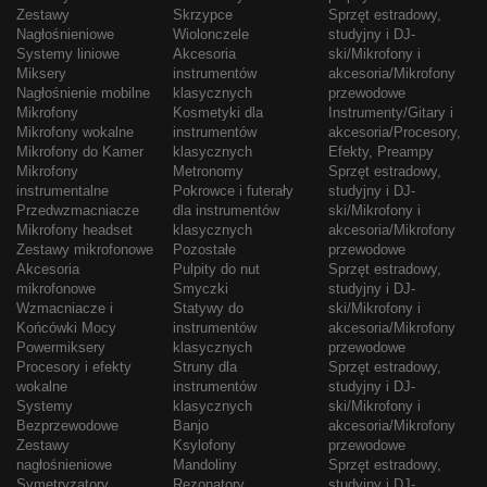
Zestawy
Skrzypce
Sprzęt estradowy,
Nagłośnieniowe
Wiolonczele
studyjny i DJ-
Systemy liniowe
Akcesoria
ski/Mikrofony i
Miksery
instrumentów
akcesoria/Mikrofony
Nagłośnienie mobilne
klasycznych
przewodowe
Mikrofony
Kosmetyki dla
Instrumenty/Gitary i
Mikrofony wokalne
instrumentów
akcesoria/Procesory,
Mikrofony do Kamer
klasycznych
Efekty, Preampy
Mikrofony
Metronomy
Sprzęt estradowy,
instrumentalne
Pokrowce i futerały
studyjny i DJ-
Przedwzmacniacze
dla instrumentów
ski/Mikrofony i
Mikrofony headset
klasycznych
akcesoria/Mikrofony
Zestawy mikrofonowe
Pozostałe
przewodowe
Akcesoria
Pulpity do nut
Sprzęt estradowy,
mikrofonowe
Smyczki
studyjny i DJ-
Wzmacniacze i
Statywy do
ski/Mikrofony i
Końcówki Mocy
instrumentów
akcesoria/Mikrofony
Powermiksery
klasycznych
przewodowe
Procesory i efekty
Struny dla
Sprzęt estradowy,
wokalne
instrumentów
studyjny i DJ-
Systemy
klasycznych
ski/Mikrofony i
Bezprzewodowe
Banjo
akcesoria/Mikrofony
Zestawy
Ksylofony
przewodowe
nagłośnieniowe
Mandoliny
Sprzęt estradowy,
Symetryzatory
Rezonatory
studyjny i DJ-