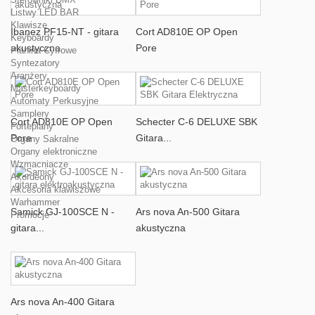
Listwy LED BAR
Klawisze
Ibanez PF15-NT - gitara
Cort AD810E OP Open
Keyboardy
akustyczna
Pore
Pianina Cyfrowe
Syntezatory
Aranżery
Masterkeyboardy
Automaty Perkusyjne
Samplery
Cort AD810E OP Open
Schecter C-6 DELUXE SBK
Fortepiany
Pore
Gitara...
Organy Sakralne
Organy elektroniczne
Wzmacniacze
Akordeony
Akcesoria klawiszowe
Warhammer
Samick GJ-100SCE N -
Ars nova An-500 Gitara
Promocje
gitara...
akustyczna
Ars nova An-400 Gitara