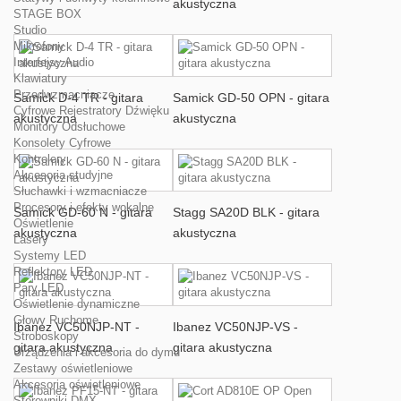
akustyczna
STAGE BOX
Studio
Mikrofony
Interfejsy Audio
Klawiatury
Przedwzmacniacze
Samick D-4 TR - gitara
Samick GD-50 OPN - gitara
Cyfrowe Rejestratory Dźwięku
akustyczna
akustyczna
Monitory Odsłuchowe
Konsolety Cyfrowe
Kontrolery
Akcesoria studyjne
Słuchawki i wzmacniacze
Procesory i efekty wokalne
Samick GD-60 N - gitara
Stagg SA20D BLK - gitara
Oświetlenie
akustyczna
akustyczna
Lasery
Systemy LED
Reflektory LED
Pary LED
Oświetlenie dynamiczne
Głowy Ruchome
Ibanez VC50NJP-NT -
Ibanez VC50NJP-VS -
Stroboskopy
gitara akustyczna
gitara akustyczna
Urządzenia i akcesoria do dymu
Zestawy oświetleniowe
Akcesoria oświetleniowe
Sterowniki DMX