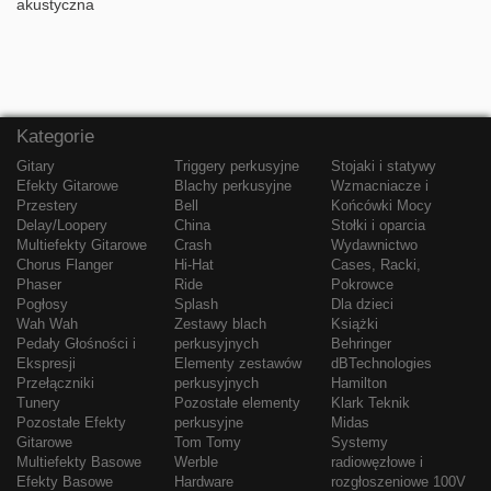
akustyczna
Kategorie
Gitary
Triggery perkusyjne
Stojaki i statywy
Efekty Gitarowe
Blachy perkusyjne
Wzmacniacze i
Przestery
Bell
Końcówki Mocy
Delay/Loopery
China
Stołki i oparcia
Multiefekty Gitarowe
Crash
Wydawnictwo
Chorus Flanger
Hi-Hat
Cases, Racki,
Phaser
Ride
Pokrowce
Pogłosy
Splash
Dla dzieci
Wah Wah
Zestawy blach
Książki
Pedały Głośności i
perkusyjnych
Behringer
Ekspresji
Elementy zestawów
dBTechnologies
Przełączniki
perkusyjnych
Hamilton
Tunery
Pozostałe elementy
Klark Teknik
Pozostałe Efekty
perkusyjne
Midas
Gitarowe
Tom Tomy
Systemy
Multiefekty Basowe
Werble
radiowęzłowe i
Efekty Basowe
Hardware
rozgłoszeniowe 100V