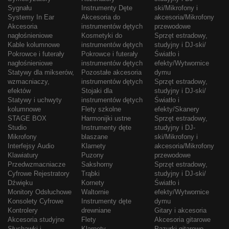
Sygnału
Instrumenty Dęte
ski/Mikrofony i
Systemy In Ear
Akcesoria do
akcesoria/Mikrofony
Akcesoria
instrumentów dętych
przewodowe
nagłośnieniowe
Kosmetyki do
Sprzęt estradowy,
Kable kolumnowe
instrumentów dętych
studyjny i DJ-ski/
Pokrowce i futerały
Pokrowce i futerały
Światło i
nagłośnieniowe
instrumentów dętych
efekty/Wytwornice
Statywy dla mikserów,
Pozostałe akcesoria
dymu
wzmacniaczy,
instrumentów dętych
Sprzęt estradowy,
efektów
Stojaki dla
studyjny i DJ-ski/
Statywy i uchwyty
instrumentów dętych
Światło i
kolumnowe
Flety szkolne
efekty/Skanery
STAGE BOX
Harmonijki ustne
Sprzęt estradowy,
Studio
Instrumenty dęte
studyjny i DJ-
Mikrofony
blaszane
ski/Mikrofony i
Interfejsy Audio
Klarnety
akcesoria/Mikrofony
Klawiatury
Puzony
przewodowe
Przedwzmacniacze
Sakshorny
Sprzęt estradowy,
Cyfrowe Rejestratory
Trąbki
studyjny i DJ-ski/
Dźwięku
Kornety
Światło i
Monitory Odsłuchowe
Waltornie
efekty/Wytwornice
Konsolety Cyfrowe
Instrumenty dęte
dymu
Kontrolery
drewniane
Gitary i akcesoria
Akcesoria studyjne
Flety
Akcesoria gitarowe
Słuchawki i
Klarnety
Pazurki gitarowe