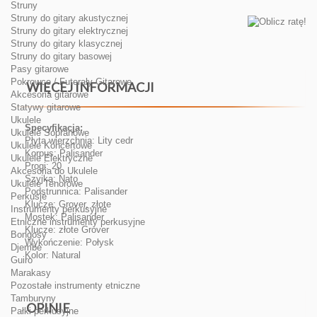
Struny
Struny do gitary akustycznej
Struny do gitary elektrycznej
Struny do gitary klasycznej
Struny do gitary basowej
Pasy gitarowe
Pokrowce / Futerały Gitarowe
WIĘCEJ INFORMACJI
Akcesoria gitarowe
Statywy gitarowe
Ukulele
Specyfikacja:
Ukulele Sopranowe
Płyta wierzchnia: Lity cedr
Ukulele Koncertowe
Korpus: Palisander
Ukulele Elektryczne
Progi: 20
Akcesoria do Ukulele
Szyjka: Nato
Ukulele Tenorowe
Podstrunnica: Palisander
Perkusje
Klucze: Grover, złote
Instrumenty perkusyjne
Mostek: Palisander
Etniczne instrumenty perkusyjne
Klucze: złote Grover
Bongosy
Wykończenie: Połysk
Djembe
Kolor: Natural
Guiro
Marakasy
Pozostałe instrumenty etniczne
Tamburyny
OPINIE
Pałki perkusyjne