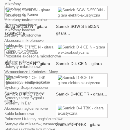
Mikrofony
Mikrofony wokalne
Mikrofony do Kamer
Mikrofony instrumentalne
Przedwzmacniacze
Stagg SA20D N - gitara
Samick SGW S-550D/N -
Mikrofony headset
akustyczna
gitara...
Zestawy mikrofonowe
Akcesoria mikrofonowe
Kable mikrofonowe
Osłony mikrofonów
Pozostałe akcesoria mikrofonowe
Statywy mikrofonowe
Samick D 1 CE N - gitara...
Samick D 4 CE N - gitara...
Uchwyty mikrofonowe
Wzmacniacze i Końcówki Mocy
Powermiksery
Procesory i efekty wokalne
Systemy Bezprzewodowe
Zestawy nagłośnieniowe
Samick D 4 CE TBK -
Samick D-4CE TR - gitara...
Symetryzatory Sygnału
gitara...
Systemy In Ear
Akcesoria nagłośnieniowe
Kable kolumnowe
Pokrowce i futerały nagłośnieniowe
Statywy dla mikserów, wzmacniaczy, efektów
Samick D-4 TBK - gitara
Statywy i uchwyty kolumnowe