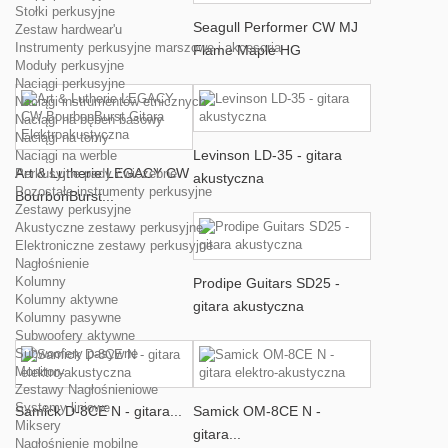
Stołki perkusyjne
Seagull Performer CW MJ
Zestaw hardwear'u
Instrumenty perkusyjne marszowe i akcesoria
Flame Maple HG
Moduły perkusyjne
Naciągi perkusyjne
Naciągi instrumentów etnicznych
Naciągi na bęben basowy
Naciągi na tomy
Levinson LD-35 - gitara
Naciągi na werble
Art & Lutherie LEGACY CW
Perkusyjne pady ćwiczebne
akustyczna
Pozostałe instrumenty perkusyjne
BourbonBurst...
Zestawy perkusyjne
Akustyczne zestawy perkusyjne
Elektroniczne zestawy perkusyjne
Nagłośnienie
Kolumny
Prodipe Guitars SD25 -
Kolumny aktywne
gitara akustyczna
Kolumny pasywne
Subwoofery aktywne
Subwoofery pasywne
Monitory
Zestawy Nagłośnieniowe
Systemy liniowe
Samick D-8CE N - gitara...
Samick OM-8CE N -
Miksery
gitara...
Nagłośnienie mobilne