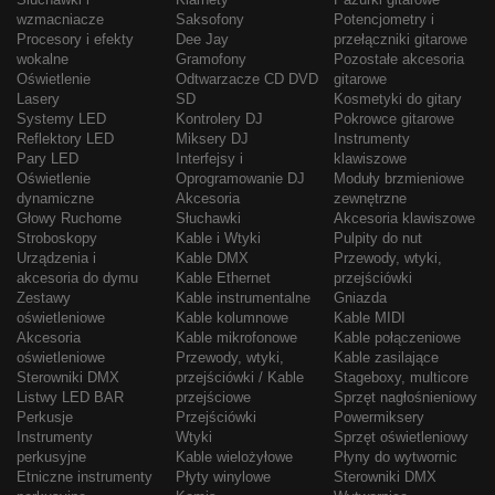
wzmacniacze
Saksofony
Potencjometry i
Procesory i efekty
Dee Jay
przełączniki gitarowe
wokalne
Gramofony
Pozostałe akcesoria
Oświetlenie
Odtwarzacze CD DVD
gitarowe
Lasery
SD
Kosmetyki do gitary
Systemy LED
Kontrolery DJ
Pokrowce gitarowe
Reflektory LED
Miksery DJ
Instrumenty
Pary LED
Interfejsy i
klawiszowe
Oświetlenie
Oprogramowanie DJ
Moduły brzmieniowe
dynamiczne
Akcesoria
zewnętrzne
Głowy Ruchome
Słuchawki
Akcesoria klawiszowe
Stroboskopy
Kable i Wtyki
Pulpity do nut
Urządzenia i
Kable DMX
Przewody, wtyki,
akcesoria do dymu
Kable Ethernet
przejściówki
Zestawy
Kable instrumentalne
Gniazda
oświetleniowe
Kable kolumnowe
Kable MIDI
Akcesoria
Kable mikrofonowe
Kable połączeniowe
oświetleniowe
Przewody, wtyki,
Kable zasilające
Sterowniki DMX
przejściówki / Kable
Stageboxy, multicore
Listwy LED BAR
przejściowe
Sprzęt nagłośnieniowy
Perkusje
Przejściówki
Powermiksery
Instrumenty
Wtyki
Sprzęt oświetleniowy
perkusyjne
Kable wielożyłowe
Płyny do wytwornic
Etniczne instrumenty
Płyty winylowe
Sterowniki DMX