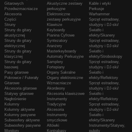
Gitarowych
Akustyczne zestawy
Kable i wtyki
Przedwzmacniacze
perkusyjne
Perkusje
Akcesoria
Elektroniczne
Warhammer
Części
zestawy perkusyjne
Sprzęt estradowy,
Struny
Klawisze
studyjny i DJ-ski/
Struny do gitary
Keyboardy
Światło i
akustycznej
Pianina Cyfrowe
efekty/Skanery
Struny do gitary
Syntezatory
Sprzęt estradowy,
elektrycznej
Aranżery
studyjny i DJ-ski/
Struny do gitary
Masterkeyboardy
Światło i
klasycznej
Automaty Perkusyjne
efekty/Stroboskopy
Struny do gitary
Samplery
Sprzęt estradowy,
basowej
Fortepiany
studyjny i DJ-ski/
Pasy gitarowe
Organy Sakralne
Światło i
Pokrowce / Futerały
Organy elektroniczne
efekty/Reflektory
Gitarowe
Wzmacniacze
Sprzęt estradowy,
Akcesoria gitarowe
Akordeony
studyjny i DJ-ski/
Statywy gitarowe
Akcesoria klawiszowe
Światło i
Nagłośnienie
Instrumenty
efekty/Reflektory
Kolumny
Tradycyjne
Sprzęt estradowy,
Kolumny aktywne
Akcesoria
studyjny i DJ-ski/
Kolumny pasywne
Instrumenty
Światło i
Subwoofery aktywne
smyczkowe
efekty/Skanery
Subwoofery pasywne
Altówki
Instrumenty/Statywy,
Monitory
Kontrabasy
pulpity