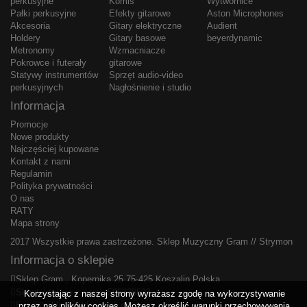
perkusyjne
Komis
Wytwornice
Pałki perkusyjne
Efekty gitarowe
Aston Microphones
Akcesoria
Gitary elektryczne
Audient
Holdery
Gitary basowe
beyerdynamic
Metronomy
Wzmacniacze
Pokrowce i futerały
gitarowe
Statywy instrumentów
Sprzęt audio-video
perkusyjnych
Nagłośnienie i studio
Informacja
Promocje
Nowe produkty
Najczęściej kupowane
Kontakt z nami
Regulamin
Polityka prywatności
O nas
RATY
Mapa strony
2017 Wszystkie prawa zastrzeżone.
Sklep Muzyczny Gram
//
Strymon
Informacja o sklepie
Sklep Gram , Kopernika 25 75-425 Koszalin Polska
Skontaktuj się z nami:
506338538
Korzystając z naszej strony wyrażasz zgodę na wykorzystywanie
E-mail:
sklep@sklepgram.pl
przez nas plików cookies. Możesz określić warunki przechowywania