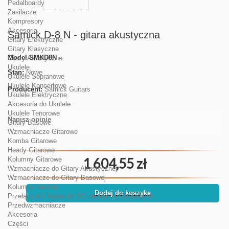
Pedalboardy
Zasilacze
Kompresory
Akcesoria
Samick D-8 N - gitara akustyczna
Gitary Elektryczne
Gitary Klasyczne
Model
SMKD8N
Gitary Akustyczne
Ukulele
Stan:
Nowe
Ukulele Sopranowe
Ukulele Koncertowe
Producent:
Samick Guitars
Ukulele Elektryczne
Akcesoria do Ukulele
Ukulele Tenorowe
Napisz opinię
Gitary Basowe
Wzmacniacze Gitarowe
Komba Gitarowe
Heady Gitarowe
1 604,55 zł
Kolumny Gitarowe
Wzmacniacze do Gitary Akustycznej
Wzmacniacze do Gitary Basowej
Kolumny basowe
Dodaj do koszyka
Przełączniki Nożne do Wzmacniaczy Gitarowych
Przedwzmacniacze
Akcesoria
Części