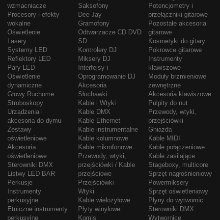
wzmacniacze
Saksofony
Potencjometry i
Procesory i efekty
Dee Jay
przełączniki gitarowe
wokalne
Gramofony
Pozostałe akcesoria
Oświetlenie
Odtwarzacze CD DVD
gitarowe
Lasery
SD
Kosmetyki do gitary
Systemy LED
Kontrolery DJ
Pokrowce gitarowe
Reflektory LED
Miksery DJ
Instrumenty
Pary LED
Interfejsy i
klawiszowe
Oświetlenie
Oprogramowanie DJ
Moduły brzmieniowe
dynamiczne
Akcesoria
zewnętrzne
Głowy Ruchome
Słuchawki
Akcesoria klawiszowe
Stroboskopy
Kable i Wtyki
Pulpity do nut
Urządzenia i
Kable DMX
Przewody, wtyki,
akcesoria do dymu
Kable Ethernet
przejściówki
Zestawy
Kable instrumentalne
Gniazda
oświetleniowe
Kable kolumnowe
Kable MIDI
Akcesoria
Kable mikrofonowe
Kable połączeniowe
oświetleniowe
Przewody, wtyki,
Kable zasilające
Sterowniki DMX
przejściówki / Kable
Stageboxy, multicore
Listwy LED BAR
przejściowe
Sprzęt nagłośnieniowy
Perkusje
Przejściówki
Powermiksery
Instrumenty
Wtyki
Sprzęt oświetleniowy
perkusyjne
Kable wielożyłowe
Płyny do wytwornic
Etniczne instrumenty
Płyty winylowe
Sterowniki DMX
perkusyjne
Komis
Wytwornice