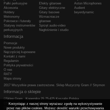
Pałki perkusyjne
Efekty gitarowe
Aston Microphones
Akcesoria
Gitary elektryczne
Audient
Holdery
Gitary basowe
beyerdynamic
Metronomy
Wzmacniacze
Pokrowce i futerały
gitarowe
Statywy instrumentów
Sprzęt audio-video
perkusyjnych
Nagłośnienie i studio
Informacja
Promocje
Nowe produkty
Najczęściej kupowane
Kontakt z nami
Regulamin
Polityka prywatności
O nas
RATY
Mapa strony
2017 Wszystkie prawa zastrzeżone.
Sklep Muzyczny Gram
//
Strymon
Informacja o sklepie
Sklep Gram , Kopernika 25 75-425 Koszalin Polska
Skontaktuj się z nami:
506338538
Korzystając z naszej strony wyrażasz zgodę na wykorzystywanie
E-mail:
sklep@sklepgram.pl
przez nas plików cookies. Możesz określić warunki przechowywania