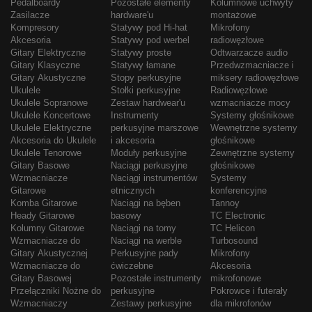
Pedalboardy
Pozostałe elementy
Kolumnowe uchwyty
Zasilacze
hardware'u
montażowe
Kompresory
Statywy pod Hi-hat
Mikrofony
Akcesoria
Statywy pod werbel
radiowęzłowe
Gitary Elektryczne
Statywy proste
Odtwarzacze audio
Gitary Klasyczne
Statywy łamane
Przedwzmacniacze i
Gitary Akustyczne
Stopy perkusyjne
miksery radiowęzłowe
Ukulele
Stołki perkusyjne
Radiowęzłowe
Ukulele Sopranowe
Zestaw hardwear'u
wzmacniacze mocy
Ukulele Koncertowe
Instrumenty
Systemy głośnikowe
Ukulele Elektryczne
perkusyjne marszowe
Wewnętrzne systemy
Akcesoria do Ukulele
i akcesoria
głośnikowe
Ukulele Tenorowe
Moduły perkusyjne
Zewnętrzne systemy
Gitary Basowe
Naciągi perkusyjne
głośnikowe
Wzmacniacze
Naciągi instrumentów
Systemy
Gitarowe
etnicznych
konferencyjne
Komba Gitarowe
Naciągi na bęben
Tannoy
Heady Gitarowe
basowy
TC Electronic
Kolumny Gitarowe
Naciągi na tomy
TC Helicon
Wzmacniacze do
Naciągi na werble
Turbosound
Gitary Akustycznej
Perkusyjne pady
Mikrofony
Wzmacniacze do
ćwiczebne
Akcesoria
Gitary Basowej
Pozostałe instrumenty
mikrofonowe
Przełączniki Nożne do
perkusyjne
Pokrowce i futerały
Wzmacniaczy
Zestawy perkusyjne
dla mikrofonów