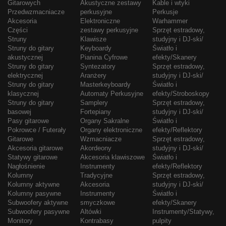
Gitarowych
Akustyczne zestawy
Kable i wtyki
Przedwzmacniacze
perkusyjne
Perkusje
Akcesoria
Elektroniczne
Warhammer
Części
zestawy perkusyjne
Sprzęt estradowy,
Struny
Klawisze
studyjny i DJ-ski/
Struny do gitary
Keyboardy
Światło i
akustycznej
Pianina Cyfrowe
efekty/Skanery
Struny do gitary
Syntezatory
Sprzęt estradowy,
elektrycznej
Aranżery
studyjny i DJ-ski/
Struny do gitary
Masterkeyboardy
Światło i
klasycznej
Automaty Perkusyjne
efekty/Stroboskopy
Struny do gitary
Samplery
Sprzęt estradowy,
basowej
Fortepiany
studyjny i DJ-ski/
Pasy gitarowe
Organy Sakralne
Światło i
Pokrowce / Futerały
Organy elektroniczne
efekty/Reflektory
Gitarowe
Wzmacniacze
Sprzęt estradowy,
Akcesoria gitarowe
Akordeony
studyjny i DJ-ski/
Statywy gitarowe
Akcesoria klawiszowe
Światło i
Nagłośnienie
Instrumenty
efekty/Reflektory
Kolumny
Tradycyjne
Sprzęt estradowy,
Kolumny aktywne
Akcesoria
studyjny i DJ-ski/
Kolumny pasywne
Instrumenty
Światło i
Subwoofery aktywne
smyczkowe
efekty/Skanery
Subwoofery pasywne
Altówki
Instrumenty/Statywy,
Monitory
Kontrabasy
pulpity