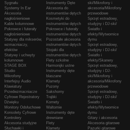
Sygnału
Instrumenty Dęte
ski/Mikrofony i
Systemy In Ear
Akcesoria do
akcesoria/Mikrofony
Akcesoria
instrumentów dętych
przewodowe
nagłośnieniowe
Kosmetyki do
Sprzęt estradowy,
Kable kolumnowe
instrumentów dętych
studyjny i DJ-ski/
Pokrowce i futerały
Pokrowce i futerały
Światło i
nagłośnieniowe
instrumentów dętych
efekty/Wytwornice
Statywy dla mikserów,
Pozostałe akcesoria
dymu
wzmacniaczy,
instrumentów dętych
Sprzęt estradowy,
efektów
Stojaki dla
studyjny i DJ-ski/
Statywy i uchwyty
instrumentów dętych
Światło i
kolumnowe
Flety szkolne
efekty/Skanery
STAGE BOX
Harmonijki ustne
Sprzęt estradowy,
Studio
Instrumenty dęte
studyjny i DJ-
Mikrofony
blaszane
ski/Mikrofony i
Interfejsy Audio
Klarnety
akcesoria/Mikrofony
Klawiatury
Puzony
przewodowe
Przedwzmacniacze
Sakshorny
Sprzęt estradowy,
Cyfrowe Rejestratory
Trąbki
studyjny i DJ-ski/
Dźwięku
Kornety
Światło i
Monitory Odsłuchowe
Waltornie
efekty/Wytwornice
Konsolety Cyfrowe
Instrumenty dęte
dymu
Kontrolery
drewniane
Gitary i akcesoria
Akcesoria studyjne
Flety
Akcesoria gitarowe
Słuchawki i
Klarnety
Pazurki gitarowe