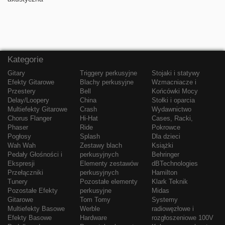
Kategorie
Gitary
Triggery perkusyjne
Stojaki i statywy
Efekty Gitarowe
Blachy perkusyjne
Wzmacniacze i
Przestery
Bell
Końcówki Mocy
Delay/Loopery
China
Stołki i oparcia
Multiefekty Gitarowe
Crash
Wydawnictwo
Chorus Flanger
Hi-Hat
Cases, Racki,
Phaser
Ride
Pokrowce
Pogłosy
Splash
Dla dzieci
Wah Wah
Zestawy blach
Książki
Pedały Głośności i
perkusyjnych
Behringer
Ekspresji
Elementy zestawów
dBTechnologies
Przełączniki
perkusyjnych
Hamilton
Tunery
Pozostałe elementy
Klark Teknik
Pozostałe Efekty
perkusyjne
Midas
Gitarowe
Tom Tomy
Systemy
Multiefekty Basowe
Werble
radiowęzłowe i
Efekty Basowe
Hardware
rozgłoszeniowe 100V