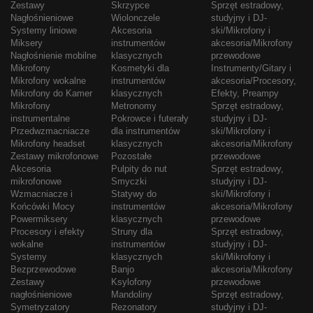
Zestawy
Skrzypce
Sprzęt estradowy,
Nagłośnieniowe
Wiolonczele
studyjny i DJ-
Systemy liniowe
Akcesoria
ski/Mikrofony i
Miksery
instrumentów
akcesoria/Mikrofony
Nagłośnienie mobilne
klasycznych
przewodowe
Mikrofony
Kosmetyki dla
Instrumenty/Gitary i
Mikrofony wokalne
instrumentów
akcesoria/Procesory,
Mikrofony do Kamer
klasycznych
Efekty, Preampy
Mikrofony
Metronomy
Sprzęt estradowy,
instrumentalne
Pokrowce i futerały
studyjny i DJ-
Przedwzmacniacze
dla instrumentów
ski/Mikrofony i
Mikrofony headset
klasycznych
akcesoria/Mikrofony
Zestawy mikrofonowe
Pozostałe
przewodowe
Akcesoria
Pulpity do nut
Sprzęt estradowy,
mikrofonowe
Smyczki
studyjny i DJ-
Wzmacniacze i
Statywy do
ski/Mikrofony i
Końcówki Mocy
instrumentów
akcesoria/Mikrofony
Powermiksery
klasycznych
przewodowe
Procesory i efekty
Struny dla
Sprzęt estradowy,
wokalne
instrumentów
studyjny i DJ-
Systemy
klasycznych
ski/Mikrofony i
Bezprzewodowe
Banjo
akcesoria/Mikrofony
Zestawy
Ksylofony
przewodowe
nagłośnieniowe
Mandoliny
Sprzęt estradowy,
Symetryzatory
Rezonatory
studyjny i DJ-