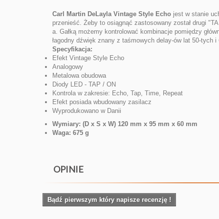
Carl Martin DeLayla Vintage Style Echo
jest w stanie uc
przenieść. Żeby to osiągnąć zastosowany został drugi "
a. Gałką możemy kontrolować kombinacje pomiędzy główny
łagodny dźwięk znany z taśmowych delay-ów lat 50-tych i
Specyfikacja:
Efekt Vintage Style Echo
Analogowy
Metalowa obudowa
Diody LED - TAP / ON
Kontrola w zakresie: Echo, Tap, Time, Repeat
Efekt posiada wbudowany zasilacz
Wyprodukowano w Danii
Wymiary: (D x S x W) 120 mm x 95 mm x 60 mm
Waga: 675 g
OPINIE
Bądź pierwszym który napisze recenzję !