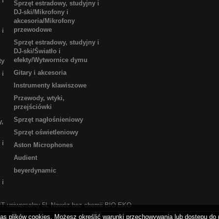
 i
Sprzęt estradowy, studyjny i
DJ-ski/Mikrofony i
akcesoria/Mikrofony
przewodowe
 i
Sprzęt estradowy, studyjny i
DJ-ski/Światło i
efekty/Wytwornice dymu
ty
Gitary i akcesoria
 i
Instrumenty klawiszowe
Przewody, wtyki,
przejściówki
Sprzęt nagłośnieniowy
y,
Sprzęt oświetleniowy
 i
Aston Microphones
Audient
beyerdynamic
 i
T uniwersalny 5L Nawóz bez chemii BIO EKO
as plików cookies. Możesz określić warunki przechowywania lub dostępu do 