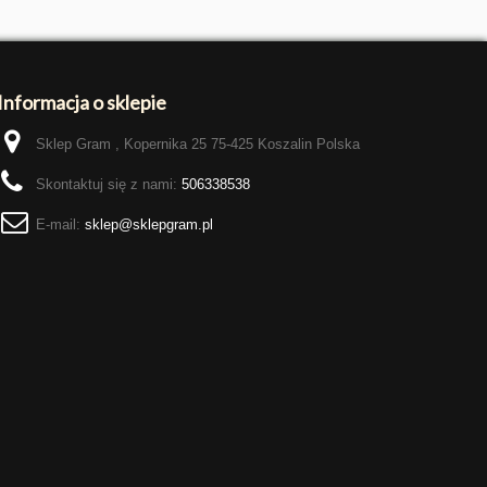
Informacja o sklepie
Sklep Gram , Kopernika 25 75-425 Koszalin Polska
Skontaktuj się z nami:
506338538
E-mail:
sklep@sklepgram.pl