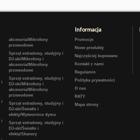
Informacja
akcesoria/Mikrofony
Promocje
przewodowe
Nowe produkty
Sprzęt estradowy, studyjny i
Najczęściej kupowane
DJ-ski/Mikrofony i
Kontakt z nami
akcesoria/Mikrofony
przewodowe
Regulamin
Sprzęt estradowy, studyjny i
Polityka prywatności
 i
DJ-ski/Mikrofony i
O nas
akcesoria/Mikrofony
przewodowe
RATY
 i
Sprzęt estradowy, studyjny i
Mapa strony
DJ-ski/Światło i
efekty/Wytwornice dymu
 i
Sprzęt estradowy, studyjny i
DJ-ski/Światło i
efekty/Skanery