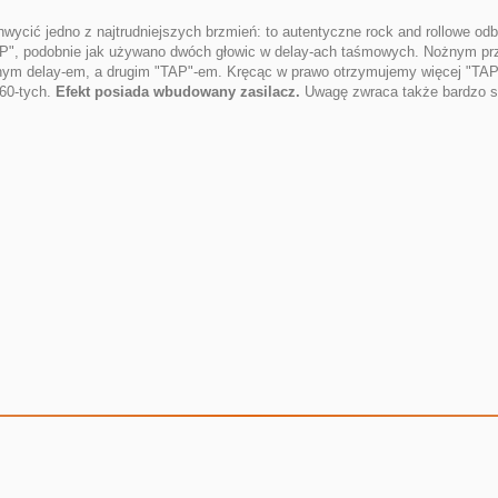
hwycić jedno z najtrudniejszych brzmień: to autentyczne rock and rollowe odb
TAP", podobnie jak używano dwóch głowic w delay-ach taśmowych. Nożnym prz
m delay-em, a drugim "TAP"-em. Kręcąc w prawo otrzymujemy więcej "TAP"-a,
 60-tych.
Efekt posiada wbudowany zasilacz.
Uwagę zwraca także bardzo s