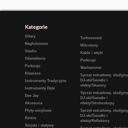
Kategorie
Gitary
Turbosound
Nagłośnienie
Mikrofony
Studio
Kable i wtyki
Oświetlenie
Perkusje
Perkusje
Warhammer
Klawisze
Sprzęt estradowy, studyjny
DJ-ski/Światło i
Instrumenty Tradycyjne
efekty/Skanery
Instrumenty Dęte
Sprzęt estradowy, studyjny
Dee Jay
DJ-ski/Światło i
Akcesoria
efekty/Stroboskopy
Płyty winylowe
Sprzęt estradowy, studyjny
DJ-ski/Światło i
Komis
efekty/Reflektory
Stojaki i statywy