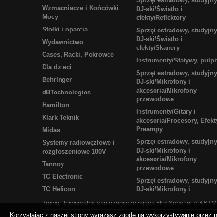
Sprzęt estradowy, studyjny
Wzmacniacze i Końcówki
DJ-ski/Światło i
Mocy
efekty/Reflektory
Stołki i oparcia
Sprzęt estradowy, studyjny
DJ-ski/Światło i
Wydawnictwo
efekty/Skanery
Cases, Racki, Pokrowce
Instrumenty/Statywy, pulpi
Dla dzieci
Sprzęt estradowy, studyjny
Behringer
DJ-ski/Mikrofony i
akcesoria/Mikrofony
dBTechnologies
przewodowe
Hamilton
Instrumenty/Gitary i
Klark Teknik
akcesoria/Procesory, Efekt
Preampy
Midas
Sprzęt estradowy, studyjny
Systemy radiowęzłowe i
DJ-ski/Mikrofony i
rozgłoszeniowe 100V
akcesoria/Mikrofony
Tannoy
przewodowe
TC Electronic
Sprzęt estradowy, studyjny
TC Helicon
DJ-ski/Mikrofony i
Trawa Uniwersalna samozagęszczająca 5kg Substral
//
ASTVI
Korzystając z naszej strony wyrażasz zgodę na wykorzystywanie przez n