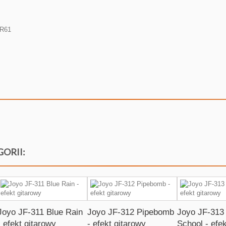
LR61
GORII:
Joyo JF-311 Blue Rain
Joyo JF-312 Pipebomb
Joyo JF-313
- efekt gitarowy
- efekt gitarowy
School - efe