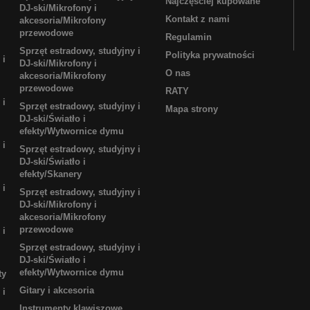
Najczęściej kupowane
DJ-ski/Mikrofony i
Kontakt z nami
akcesoria/Mikrofony
przewodowe
Regulamin
Sprzęt estradowy, studyjny i
Polityka prywatności
 i
DJ-ski/Mikrofony i
O nas
akcesoria/Mikrofony
przewodowe
RATY
 i
Sprzęt estradowy, studyjny i
Mapa strony
DJ-ski/Światło i
efekty/Wytwornice dymu
 i
Sprzęt estradowy, studyjny i
DJ-ski/Światło i
efekty/Skanery
 i
Sprzęt estradowy, studyjny i
DJ-ski/Mikrofony i
akcesoria/Mikrofony
przewodowe
 i
Sprzęt estradowy, studyjny i
DJ-ski/Światło i
efekty/Wytwornice dymu
ty
Gitary i akcesoria
 i
Instrumenty klawiszowe