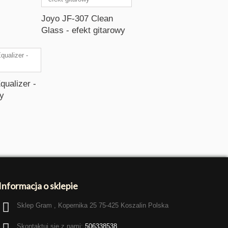
Joyo JF-307 Clean
Glass - efekt gitarowy
qualizer -
wy
Informacja o sklepie
Sklep Gram , Kopernika 25 75-425 Koszalin Polska
Skontaktuj się z nami:
506338538