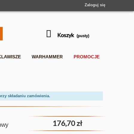
Zaloguj się
Koszyk
(pusty)
KLAWISZE
WARHAMMER
PROMOCJE
przy składaniu zamówienia.
176,70 zł
rowy