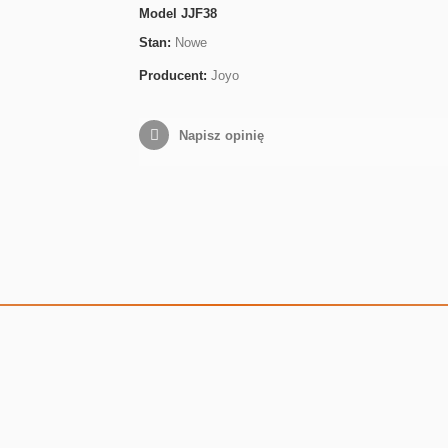
Model
JJF38
Stan:
Nowe
Producent:
Joyo
Napisz opinię