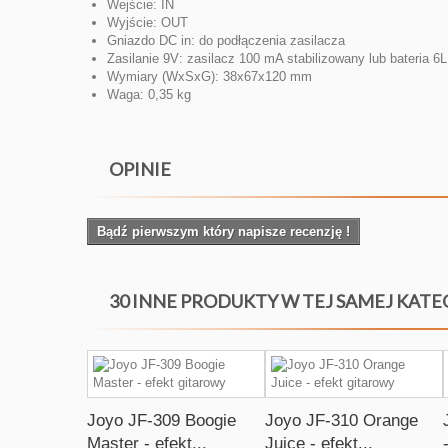
Wejście:
IN
Wyjście:
OUT
Gniazdo DC in:
do podłączenia zasilacza
Zasilanie 9V:
zasilacz 100 mA stabilizowany lub bateria 6
Wymiary (WxSxG):
38x67x120 mm
Waga:
0,35 kg
OPINIE
Bądź pierwszym który napisze recenzję !
30 INNE PRODUKTY W TEJ SAMEJ KATE
Joyo JF-309 Boogie
Joyo JF-310 Orange
Master - efekt...
Juice - efekt...