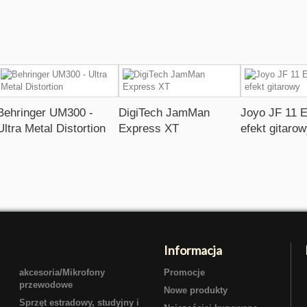
Behringer UM300 -
DigiTech JamMan
Joyo JF 11 E
Ultra Metal Distortion
Express XT
efekt gitaro
Informacja
akcesoria/Mikrofony
Promocje
przewodowe
Nowe produkty
Sprzęt estradowy, studyjny i