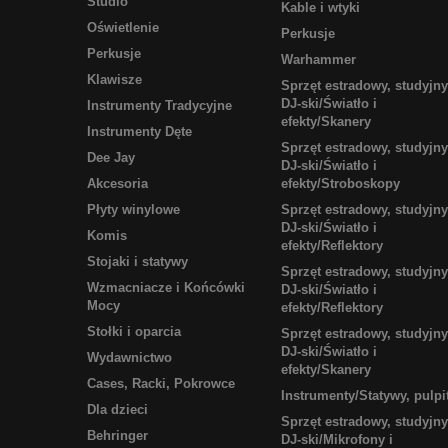
Studio
Kable i wtyki
Oświetlenie
Perkusje
Perkusje
Warhammer
Klawisze
Sprzęt estradowy, studyjny
DJ-ski/Światło i
Instrumenty Tradycyjne
efekty/Skanery
Instrumenty Dęte
Sprzęt estradowy, studyjny
Dee Jay
DJ-ski/Światło i
Akcesoria
efekty/Stroboskopy
Płyty winylowe
Sprzęt estradowy, studyjny
DJ-ski/Światło i
Komis
efekty/Reflektory
Stojaki i statywy
Sprzęt estradowy, studyjny
Wzmacniacze i Końcówki
DJ-ski/Światło i
Mocy
efekty/Reflektory
Stołki i oparcia
Sprzęt estradowy, studyjny
DJ-ski/Światło i
Wydawnictwo
efekty/Skanery
Cases, Racki, Pokrowce
Instrumenty/Statywy, pulpi
Dla dzieci
Sprzęt estradowy, studyjny
Behringer
DJ-ski/Mikrofony i