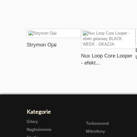
Strymon Ojai
Nux Loop Core Looper
- efekt...
Kategorie
Gitary
Turbosound
Nagłośnienie
Mikrofony