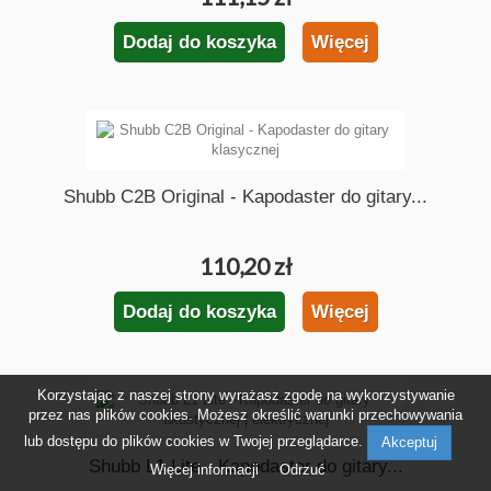
Dodaj do koszyka
Więcej
Shubb C2B Original - Kapodaster do gitary...
110,20 zł
Dodaj do koszyka
Więcej
Korzystając z naszej strony wyrażasz zgodę na wykorzystywanie
przez nas plików cookies. Możesz określić warunki przechowywania
lub dostępu do plików cookies w Twojej przeglądarce.
Akceptuj
Shubb L1 Lite - Kapodaster do gitary...
Więcej informacji
Odrzuć