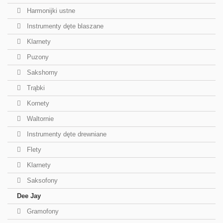
Harmonijki ustne
Instrumenty dęte blaszane
Klarnety
Puzony
Sakshorny
Trąbki
Kornety
Waltornie
Instrumenty dęte drewniane
Flety
Klarnety
Saksofony
Dee Jay
Gramofony