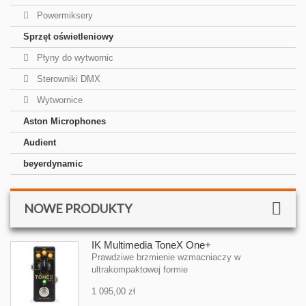
Powermiksery
Sprzęt oświetleniowy
Płyny do wytwornic
Sterowniki DMX
Wytwornice
Aston Microphones
Audient
beyerdynamic
NOWE PRODUKTY
IK Multimedia ToneX One+
Prawdziwe brzmienie wzmacniaczy w
ultrakompaktowej formie
1 095,00 zł