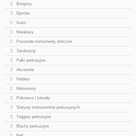
Bongosy
Djembe
Guiro
Marakasy
Pozostałe instrumenty etniczne
Tamburyny
Pałki perkusyjne
Akcesoria
Holdery
Metronomy
Pokrowce i futerały
Statywy instrumentów perkusyjnych
Triggery perkusyjne
Blachy perkusyjne
Bell