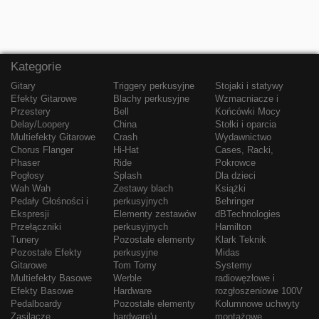
Kategorie
Gitary
Triggery perkusyjne
Stojaki i statywy
Efekty Gitarowe
Blachy perkusyjne
Wzmacniacze i
Przestery
Bell
Końcówki Mocy
Delay/Loopery
China
Stołki i oparcia
Multiefekty Gitarowe
Crash
Wydawnictwo
Chorus Flanger
Hi-Hat
Cases, Racki,
Phaser
Ride
Pokrowce
Pogłosy
Splash
Dla dzieci
Wah Wah
Zestawy blach
Książki
Pedały Głośności i
perkusyjnych
Behringer
Ekspresji
Elementy zestawów
dBTechnologies
Przełączniki
perkusyjnych
Hamilton
Tunery
Pozostałe elementy
Klark Teknik
Pozostałe Efekty
perkusyjne
Midas
Gitarowe
Tom Tomy
Systemy
Multiefekty Basowe
Werble
radiowęzłowe i
Efekty Basowe
Hardware
rozgłoszeniowe 100V
Pedalboardy
Pozostałe elementy
Kolumnowe uchwyty
Zasilacze
hardware'u
montażowe