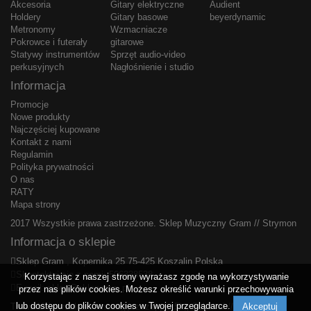
Akcesoria
Gitary elektryczne
Audient
Holdery
Gitary basowe
beyerdynamic
Metronomy
Wzmacniacze
Pokrowce i futerały
gitarowe
Statywy instrumentów
Sprzęt audio-video
perkusyjnych
Nagłośnienie i studio
Informacja
Promocje
Nowe produkty
Najczęściej kupowane
Kontakt z nami
Regulamin
Polityka prywatności
O nas
RATY
Mapa strony
2017 Wszystkie prawa zastrzeżone.
Sklep Muzyczny Gram
//
Strymon
Informacja o sklepie
Sklep Gram , Kopernika 25 75-425 Koszalin Polska
Skontaktuj się z nami:
506338538
Korzystając z naszej strony wyrażasz zgodę na wykorzystywanie
E-mail:
sklep@sklepgram.pl
przez nas plików cookies. Możesz określić warunki przechowywania
lub dostępu do plików cookies w Twojej przeglądarce.
Trawa Uniwersalna samozagęszczająca 5kg Substral
//
ASTVIT
Akceptuj