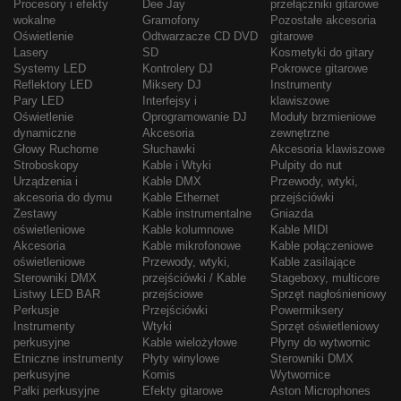
Procesory i efekty
Dee Jay
przełączniki gitarowe
wokalne
Gramofony
Pozostałe akcesoria
Oświetlenie
Odtwarzacze CD DVD
gitarowe
Lasery
SD
Kosmetyki do gitary
Systemy LED
Kontrolery DJ
Pokrowce gitarowe
Reflektory LED
Miksery DJ
Instrumenty
Pary LED
Interfejsy i
klawiszowe
Oświetlenie
Oprogramowanie DJ
Moduły brzmieniowe
dynamiczne
Akcesoria
zewnętrzne
Głowy Ruchome
Słuchawki
Akcesoria klawiszowe
Stroboskopy
Kable i Wtyki
Pulpity do nut
Urządzenia i
Kable DMX
Przewody, wtyki,
akcesoria do dymu
Kable Ethernet
przejściówki
Zestawy
Kable instrumentalne
Gniazda
oświetleniowe
Kable kolumnowe
Kable MIDI
Akcesoria
Kable mikrofonowe
Kable połączeniowe
oświetleniowe
Przewody, wtyki,
Kable zasilające
Sterowniki DMX
przejściówki / Kable
Stageboxy, multicore
Listwy LED BAR
przejściowe
Sprzęt nagłośnieniowy
Perkusje
Przejściówki
Powermiksery
Instrumenty
Wtyki
Sprzęt oświetleniowy
perkusyjne
Kable wielożyłowe
Płyny do wytwornic
Etniczne instrumenty
Płyty winylowe
Sterowniki DMX
perkusyjne
Komis
Wytwornice
Pałki perkusyjne
Efekty gitarowe
Aston Microphones