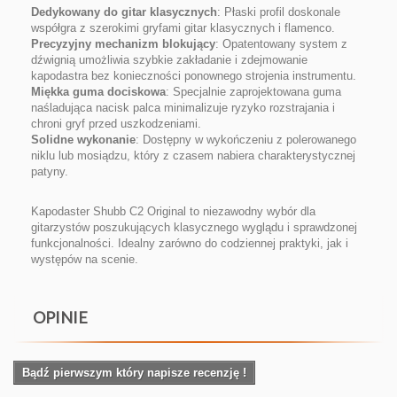
Dedykowany do gitar klasycznych
:
Płaski profil doskonale
współgra z szerokimi gryfami gitar klasycznych i flamenco.
Precyzyjny mechanizm blokujący
:
Opatentowany system z
dźwignią umożliwia szybkie zakładanie i zdejmowanie
kapodastra bez konieczności ponownego strojenia instrumentu.
Miękka guma dociskowa
:
Specjalnie zaprojektowana guma
naśladująca nacisk palca minimalizuje ryzyko rozstrajania i
chroni gryf przed uszkodzeniami.
Solidne wykonanie
:
Dostępny w wykończeniu z polerowanego
niklu lub mosiądzu, który z czasem nabiera charakterystycznej
patyny.
Kapodaster Shubb C2 Original to niezawodny wybór dla
gitarzystów poszukujących klasycznego wyglądu i sprawdzonej
funkcjonalności.
Idealny zarówno do codziennej praktyki, jak i
występów na scenie.
OPINIE
Bądź pierwszym który napisze recenzję !