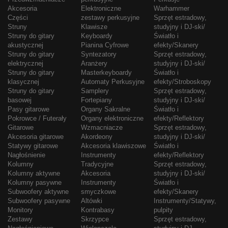
Akcesoria
Elektroniczne
Warhammer
Części
zestawy perkusyjne
Sprzęt estradowy,
Struny
Klawisze
studyjny i DJ-ski/
Struny do gitary
Keyboardy
Światło i
akustycznej
Pianina Cyfrowe
efekty/Skanery
Struny do gitary
Syntezatory
Sprzęt estradowy,
elektrycznej
Aranżery
studyjny i DJ-ski/
Struny do gitary
Masterkeyboardy
Światło i
klasycznej
Automaty Perkusyjne
efekty/Stroboskopy
Struny do gitary
Samplery
Sprzęt estradowy,
basowej
Fortepiany
studyjny i DJ-ski/
Pasy gitarowe
Organy Sakralne
Światło i
Pokrowce / Futerały
Organy elektroniczne
efekty/Reflektory
Gitarowe
Wzmacniacze
Sprzęt estradowy,
Akcesoria gitarowe
Akordeony
studyjny i DJ-ski/
Statywy gitarowe
Akcesoria klawiszowe
Światło i
Nagłośnienie
Instrumenty
efekty/Reflektory
Kolumny
Tradycyjne
Sprzęt estradowy,
Kolumny aktywne
Akcesoria
studyjny i DJ-ski/
Kolumny pasywne
Instrumenty
Światło i
Subwoofery aktywne
smyczkowe
efekty/Skanery
Subwoofery pasywne
Altówki
Instrumenty/Statywy,
Monitory
Kontrabasy
pulpity
Zestawy
Skrzypce
Sprzęt estradowy,