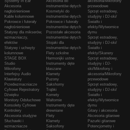
Systemy In Ear
Akcesoria do
akcesoria/Mikrofony
Akcesoria
instrumentów dętych
przewodowe
nagłośnieniowe
Kosmetyki do
Sprzęt estradowy,
Kable kolumnowe
instrumentów dętych
studyjny i DJ-ski/
Pokrowce i futerały
Pokrowce i futerały
Światło i
nagłośnieniowe
instrumentów dętych
efekty/Wytwornice
Statywy dla mikserów,
Pozostałe akcesoria
dymu
wzmacniaczy,
instrumentów dętych
Sprzęt estradowy,
efektów
Stojaki dla
studyjny i DJ-ski/
Statywy i uchwyty
instrumentów dętych
Światło i
kolumnowe
Flety szkolne
efekty/Skanery
STAGE BOX
Harmonijki ustne
Sprzęt estradowy,
Studio
Instrumenty dęte
studyjny i DJ-
Mikrofony
blaszane
ski/Mikrofony i
Interfejsy Audio
Klarnety
akcesoria/Mikrofony
Klawiatury
Puzony
przewodowe
Przedwzmacniacze
Sakshorny
Sprzęt estradowy,
Cyfrowe Rejestratory
Trąbki
studyjny i DJ-ski/
Dźwięku
Kornety
Światło i
Monitory Odsłuchowe
Waltornie
efekty/Wytwornice
Konsolety Cyfrowe
Instrumenty dęte
dymu
Kontrolery
drewniane
Gitary i akcesoria
Akcesoria studyjne
Flety
Akcesoria gitarowe
Słuchawki i
Klarnety
Pazurki gitarowe
wzmacniacze
Saksofony
Potencjometry i