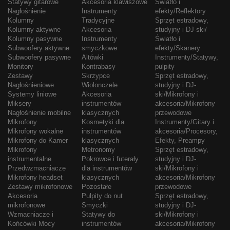
Statywy gitarowe
Akcesoria klawiszowe
Światło i
Nagłośnienie
Instrumenty
efekty/Reflektory
Kolumny
Tradycyjne
Sprzęt estradowy,
Kolumny aktywne
Akcesoria
studyjny i DJ-ski/
Kolumny pasywne
Instrumenty
Światło i
Subwoofery aktywne
smyczkowe
efekty/Skanery
Subwoofery pasywne
Altówki
Instrumenty/Statywy,
Monitory
Kontrabasy
pulpity
Zestawy
Skrzypce
Sprzęt estradowy,
Nagłośnieniowe
Wiolonczele
studyjny i DJ-
Systemy liniowe
Akcesoria
ski/Mikrofony i
Miksery
instrumentów
akcesoria/Mikrofony
Nagłośnienie mobilne
klasycznych
przewodowe
Mikrofony
Kosmetyki dla
Instrumenty/Gitary i
Mikrofony wokalne
instrumentów
akcesoria/Procesory,
Mikrofony do Kamer
klasycznych
Efekty, Preampy
Mikrofony
Metronomy
Sprzęt estradowy,
instrumentalne
Pokrowce i futerały
studyjny i DJ-
Przedwzmacniacze
dla instrumentów
ski/Mikrofony i
Mikrofony headset
klasycznych
akcesoria/Mikrofony
Zestawy mikrofonowe
Pozostałe
przewodowe
Akcesoria
Pulpity do nut
Sprzęt estradowy,
mikrofonowe
Smyczki
studyjny i DJ-
Wzmacniacze i
Statywy do
ski/Mikrofony i
Końcówki Mocy
instrumentów
akcesoria/Mikrofony