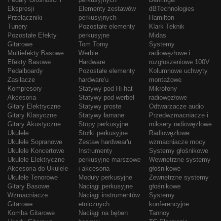
Ekspresji
Elementy zestawów
dBTechnologies
Przełączniki
perkusyjnych
Hamilton
Tunery
Pozostałe elementy
Klark Teknik
Pozostałe Efekty
perkusyjne
Midas
Gitarowe
Tom Tomy
Systemy
Multiefekty Basowe
Werble
radiowęzłowe i
Efekty Basowe
Hardware
rozgłoszeniowe 100V
Pedalboardy
Pozostałe elementy
Kolumnowe uchwyty
Zasilacze
hardware'u
montażowe
Kompresory
Statywy pod Hi-hat
Mikrofony
Akcesoria
Statywy pod werbel
radiowęzłowe
Gitary Elektryczne
Statywy proste
Odtwarzacze audio
Gitary Klasyczne
Statywy łamane
Przedwzmacniacze i
Gitary Akustyczne
Stopy perkusyjne
miksery radiowęzłowe
Ukulele
Stołki perkusyjne
Radiowęzłowe
Ukulele Sopranowe
Zestaw hardwear'u
wzmacniacze mocy
Ukulele Koncertowe
Instrumenty
Systemy głośnikowe
Ukulele Elektryczne
perkusyjne marszowe
Wewnętrzne systemy
Akcesoria do Ukulele
i akcesoria
głośnikowe
Ukulele Tenorowe
Moduły perkusyjne
Zewnętrzne systemy
Gitary Basowe
Naciągi perkusyjne
głośnikowe
Wzmacniacze
Naciągi instrumentów
Systemy
Gitarowe
etnicznych
konferencyjne
Komba Gitarowe
Naciągi na bęben
Tannoy