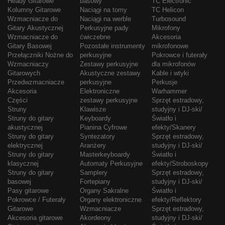
Heady Gitarowe
basowy
TC Electronic
Kolumny Gitarowe
Naciągi na tomy
TC Helicon
Wzmacniacze do
Naciągi na werble
Turbosound
Gitary Akustycznej
Perkusyjne pady
Mikrofony
Wzmacniacze do
ćwiczebne
Akcesoria
Gitary Basowej
Pozostałe instrumenty
mikrofonowe
Przełączniki Nożne do
perkusyjne
Pokrowce i futerały
Wzmacniaczy
Zestawy perkusyjne
dla mikrofonów
Gitarowych
Akustyczne zestawy
Kable i wtyki
Przedwzmacniacze
perkusyjne
Perkusje
Akcesoria
Elektroniczne
Warhammer
Części
zestawy perkusyjne
Sprzęt estradowy,
Struny
Klawisze
studyjny i DJ-ski/
Struny do gitary
Keyboardy
Światło i
akustycznej
Pianina Cyfrowe
efekty/Skanery
Struny do gitary
Syntezatory
Sprzęt estradowy,
elektrycznej
Aranżery
studyjny i DJ-ski/
Struny do gitary
Masterkeyboardy
Światło i
klasycznej
Automaty Perkusyjne
efekty/Stroboskopy
Struny do gitary
Samplery
Sprzęt estradowy,
basowej
Fortepiany
studyjny i DJ-ski/
Pasy gitarowe
Organy Sakralne
Światło i
Pokrowce / Futerały
Organy elektroniczne
efekty/Reflektory
Gitarowe
Wzmacniacze
Sprzęt estradowy,
Akcesoria gitarowe
Akordeony
studyjny i DJ-ski/