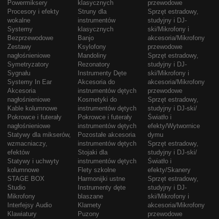
Powermiksery
klasycznych
przewodowe
Procesory i efekty
Struny dla
Sprzęt estradowy,
wokalne
instrumentów
studyjny i DJ-
Systemy
klasycznych
ski/Mikrofony i
Bezprzewodowe
Banjo
akcesoria/Mikrofony
Zestawy
Ksylofony
przewodowe
nagłośnieniowe
Mandoliny
Sprzęt estradowy,
Symetryzatory
Rezonatory
studyjny i DJ-
Sygnału
Instrumenty Dęte
ski/Mikrofony i
Systemy In Ear
Akcesoria do
akcesoria/Mikrofony
Akcesoria
instrumentów dętych
przewodowe
nagłośnieniowe
Kosmetyki do
Sprzęt estradowy,
Kable kolumnowe
instrumentów dętych
studyjny i DJ-ski/
Pokrowce i futerały
Pokrowce i futerały
Światło i
nagłośnieniowe
instrumentów dętych
efekty/Wytwornice
Statywy dla mikserów,
Pozostałe akcesoria
dymu
wzmacniaczy,
instrumentów dętych
Sprzęt estradowy,
efektów
Stojaki dla
studyjny i DJ-ski/
Statywy i uchwyty
instrumentów dętych
Światło i
kolumnowe
Flety szkolne
efekty/Skanery
STAGE BOX
Harmonijki ustne
Sprzęt estradowy,
Studio
Instrumenty dęte
studyjny i DJ-
Mikrofony
blaszane
ski/Mikrofony i
Interfejsy Audio
Klarnety
akcesoria/Mikrofony
Klawiatury
Puzony
przewodowe