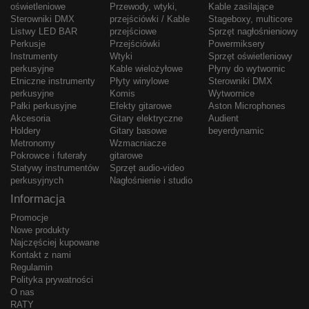
oświetleniowe
Przewody, wtyki,
Kable zasilające
Sterowniki DMX
przejściówki / Kable
Stageboxy, multicore
Listwy LED BAR
przejściowe
Sprzęt nagłośnieniowy
Perkusje
Przejściówki
Powermiksery
Instrumenty
Wtyki
Sprzęt oświetleniowy
perkusyjne
Kable wielożyłowe
Płyny do wytwornic
Etniczne instrumenty
Płyty winylowe
Sterowniki DMX
perkusyjne
Komis
Wytwornice
Pałki perkusyjne
Efekty gitarowe
Aston Microphones
Akcesoria
Gitary elektryczne
Audient
Holdery
Gitary basowe
beyerdynamic
Metronomy
Wzmacniacze
Pokrowce i futerały
gitarowe
Statywy instrumentów
Sprzęt audio-video
perkusyjnych
Nagłośnienie i studio
Informacja
Promocje
Nowe produkty
Najczęściej kupowane
Kontakt z nami
Regulamin
Polityka prywatności
O nas
RATY