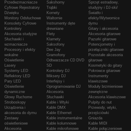
Przedwzmacniacze
Sakshorny
Sprzęt estradowy,
Cyfrowe Rejestratory
Trąbki
studyjny i DJ-ski/
Dźwięku
Kornety
Światło i
Monitory Odsłuchowe
Waltornie
efekty/Wytwornice
Konsolety Cyfrowe
Instrumenty dęte
dymu
Kontrolery
drewniane
Gitary i akcesoria
Akcesoria studyjne
Flety
Akcesoria gitarowe
Słuchawki i
Klarnety
Pazurki gitarowe
wzmacniacze
Saksofony
Potencjometry i
Procesory i efekty
Dee Jay
przełączniki gitarowe
wokalne
Gramofony
Pozostałe akcesoria
Oświetlenie
Odtwarzacze CD DVD
gitarowe
Lasery
SD
Kosmetyki do gitary
Systemy LED
Kontrolery DJ
Pokrowce gitarowe
Reflektory LED
Miksery DJ
Instrumenty
Pary LED
Interfejsy i
klawiszowe
Oświetlenie
Oprogramowanie DJ
Moduły brzmieniowe
dynamiczne
Akcesoria
zewnętrzne
Głowy Ruchome
Słuchawki
Akcesoria klawiszowe
Stroboskopy
Kable i Wtyki
Pulpity do nut
Urządzenia i
Kable DMX
Przewody, wtyki,
akcesoria do dymu
Kable Ethernet
przejściówki
Zestawy
Kable instrumentalne
Gniazda
oświetleniowe
Kable kolumnowe
Kable MIDI
Akcesoria
Kable mikrofonowe
Kable połączeniowe