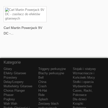
Carl Martin Powerjack 9V
DC -...
Kategorie
Gitary
Triggery perkusyjne
Stojaki i statywy
Efekty Gitarowe
Blachy perkusyjne
Wzmacniacze i
Przestery
Bell
Końcówki Mocy
Delay/Loopery
China
Stołki i oparcia
Multiefekty Gitarowe
Crash
Wydawnictwo
Chorus Flanger
Hi-Hat
Cases, Racki,
Phaser
Ride
Pokrowce
Pogłosy
Splash
Dla dzieci
Wah Wah
Zestawy blach
Książki
Pedały Głośności i
perkusyjnych
Behringer