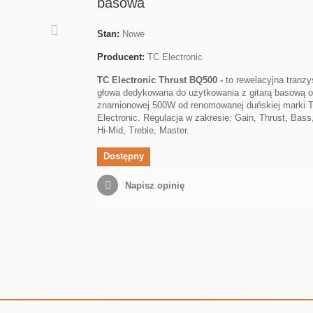
basowa
Stan:
Nowe
Producent:
TC Electronic
TC Electronic Thrust BQ500 -
to rewelacyjna tranz
głowa dedykowana do użytkowania z gitarą basową 
znamionowej 500W od renomowanej duńskiej marki 
Electronic. Regulacja w zakresie: Gain, Thrust, Bass
Hi-Mid, Treble, Master.
Dostępny
Napisz opinię