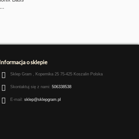
...
Informacja o sklepie
Sklep Gram , Kopernika 25 75-425 Koszalin Polska
Skontaktuj się z nami:
506338538
E-mail:
sklep@sklepgram.pl