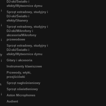
DJ-ski/Światło i
efekty/Wytwornice dymu
 i
Sprzęt estradowy, studyjny i
DJ-ski/Światło i
efekty/Skanery
 i
Sprzęt estradowy, studyjny i
DJ-ski/Mikrofony i
akcesoria/Mikrofony
przewodowe
 i
Sprzęt estradowy, studyjny i
DJ-ski/Światło i
efekty/Wytwornice dymu
ty
Gitary i akcesoria
 i
Instrumenty klawiszowe
Przewody, wtyki,
przejściówki
Sprzęt nagłośnieniowy
y,
Sprzęt oświetleniowy
 i
Aston Microphones
Audient