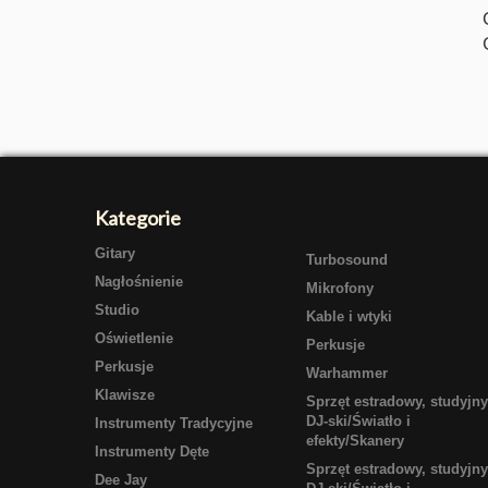
Kategorie
Gitary
Turbosound
Nagłośnienie
Mikrofony
Studio
Kable i wtyki
Oświetlenie
Perkusje
Perkusje
Warhammer
Klawisze
Sprzęt estradowy, studyjny
DJ-ski/Światło i
Instrumenty Tradycyjne
efekty/Skanery
Instrumenty Dęte
Sprzęt estradowy, studyjny
Dee Jay