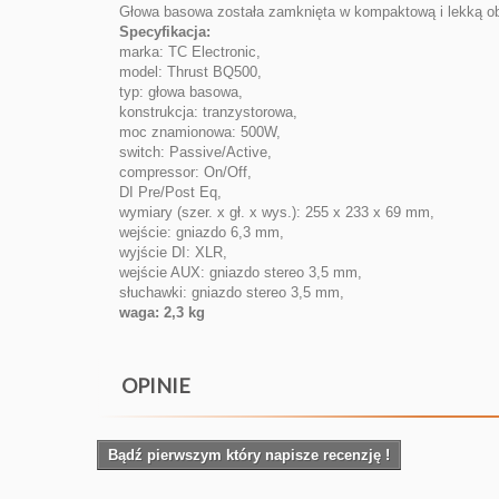
Głowa basowa została zamknięta w kompaktową i lekką ob
Specyfikacja:
marka: TC Electronic,
model: Thrust BQ500,
typ: głowa basowa,
konstrukcja: tranzystorowa,
moc znamionowa: 500W,
switch: Passive/Active,
compressor: On/Off,
DI Pre/Post Eq,
wymiary (szer. x gł. x wys.): 255 x 233 x 69 mm,
wejście: gniazdo 6,3 mm,
wyjście DI: XLR,
wejście AUX: gniazdo stereo 3,5 mm,
słuchawki: gniazdo stereo 3,5 mm,
waga: 2,3 kg
OPINIE
Bądź pierwszym który napisze recenzję !