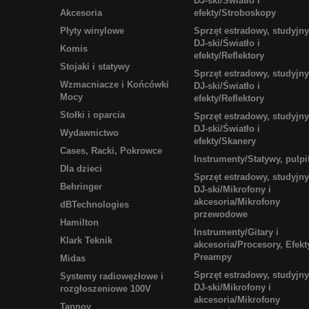
DJ-ski/Światło i
Akcesoria
efekty/Stroboskopy
Płyty winylowe
Sprzęt estradowy, studyjny
DJ-ski/Światło i
Komis
efekty/Reflektory
Stojaki i statywy
Sprzęt estradowy, studyjny
Wzmacniacze i Końcówki
DJ-ski/Światło i
Mocy
efekty/Reflektory
Stołki i oparcia
Sprzęt estradowy, studyjny
DJ-ski/Światło i
Wydawnictwo
efekty/Skanery
Cases, Racki, Pokrowce
Instrumenty/Statywy, pulpi
Dla dzieci
Sprzęt estradowy, studyjny
Behringer
DJ-ski/Mikrofony i
akcesoria/Mikrofony
dBTechnologies
przewodowe
Hamilton
Instrumenty/Gitary i
Klark Teknik
akcesoria/Procesory, Efekt
Preampy
Midas
Sprzęt estradowy, studyjny
Systemy radiowęzłowe i
DJ-ski/Mikrofony i
rozgłoszeniowe 100V
akcesoria/Mikrofony
Tannoy