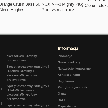
Orange Crush Bass 50
NUX MP-3 Mighty Plug
Clone - efekt
Glenn Hughes...
Pro - wzmacniacz...
Informacja
akcesoria/Mikrofony
Promocje
przewodowe
Nowe produkty
Sprzęt estradowy, studyjny i
Najczęściej kupowane
DJ-ski/Mikrofony i
Kontakt z nami
akcesoria/Mikrofony
przewodowe
Regulamin
Sprzęt estradowy, studyjny i
Polityka prywatności
 i
DJ-ski/Mikrofony i
O nas
akcesoria/Mikrofony
przewodowe
RATY
 i
Sprzęt estradowy, studyjny i
Mapa strony