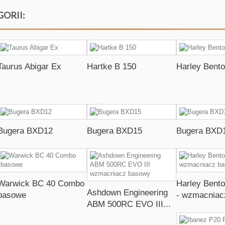
GORII:
Taurus Abigar Ex
Hartke B 150
Harley Bent
Bugera BXD12
Bugera BXD15
Bugera BXD
Warwick BC 40 Combo
Harley Bent
Ashdown Engineering
basowe
- wzmacniac
ABM 500RC EVO III...