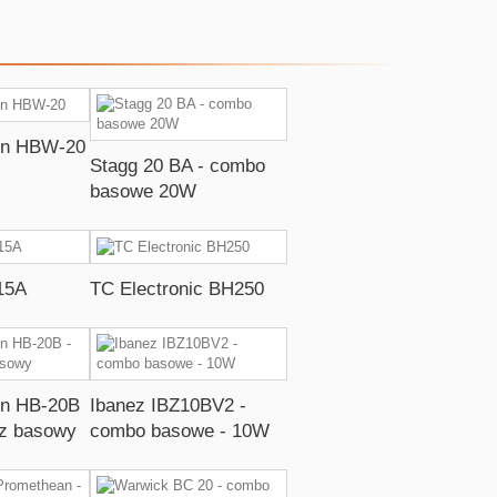
on HBW-20
Stagg 20 BA - combo
basowe 20W
15A
TC Electronic BH250
on HB-20B
Ibanez IBZ10BV2 -
z basowy
combo basowe - 10W