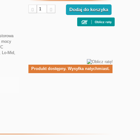
Dodaj do koszyka
ystorowa
o mocy
TC
, Lo-Mid,
Produkt dostępny. Wysyłka natychmiast.