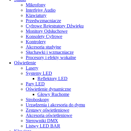
Mikrofony
Interfejsy Audio
Klawiatury
Przedwzmacniacze
Cyfrowe Rejestratory Dźwięku
Monitory Odsłuchowe
Konsolety Cyfrowe
Kontrolery
Akcesoria studyjne
Słuchawki i wzmacniacze
Procesory i efekty wokalne
Oświetlenie
Lasery
Systemy LED
Reflektory LED
Pary LED
Oświetlenie dynamiczne
Głowy Ruchome
Stroboskopy
Urządzenia i akcesoria do dymu
Zestawy oświetleniowe
Akcesoria oświetleniowe
Sterowniki DMX
Listwy LED BAR