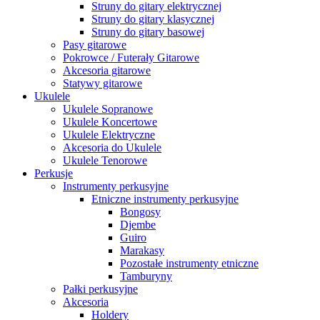
Struny do gitary elektrycznej
Struny do gitary klasycznej
Struny do gitary basowej
Pasy gitarowe
Pokrowce / Futerały Gitarowe
Akcesoria gitarowe
Statywy gitarowe
Ukulele
Ukulele Sopranowe
Ukulele Koncertowe
Ukulele Elektryczne
Akcesoria do Ukulele
Ukulele Tenorowe
Perkusje
Instrumenty perkusyjne
Etniczne instrumenty perkusyjne
Bongosy
Djembe
Guiro
Marakasy
Pozostałe instrumenty etniczne
Tamburyny
Pałki perkusyjne
Akcesoria
Holdery