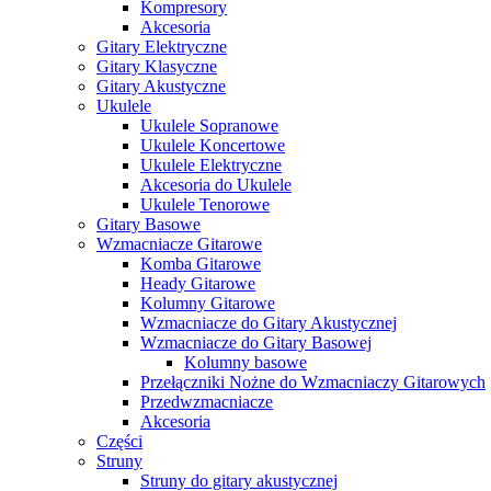
Kompresory
Akcesoria
Gitary Elektryczne
Gitary Klasyczne
Gitary Akustyczne
Ukulele
Ukulele Sopranowe
Ukulele Koncertowe
Ukulele Elektryczne
Akcesoria do Ukulele
Ukulele Tenorowe
Gitary Basowe
Wzmacniacze Gitarowe
Komba Gitarowe
Heady Gitarowe
Kolumny Gitarowe
Wzmacniacze do Gitary Akustycznej
Wzmacniacze do Gitary Basowej
Kolumny basowe
Przełączniki Nożne do Wzmacniaczy Gitarowych
Przedwzmacniacze
Akcesoria
Części
Struny
Struny do gitary akustycznej