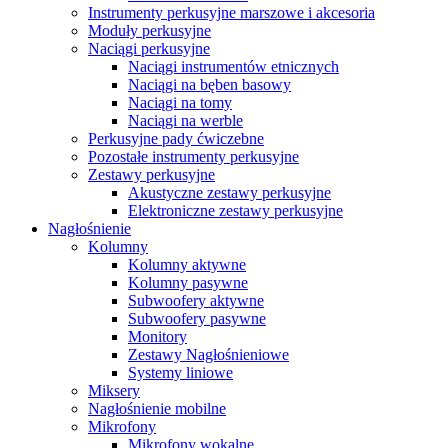
Instrumenty perkusyjne marszowe i akcesoria
Moduły perkusyjne
Naciągi perkusyjne
Naciągi instrumentów etnicznych
Naciągi na bęben basowy
Naciągi na tomy
Naciągi na werble
Perkusyjne pady ćwiczebne
Pozostałe instrumenty perkusyjne
Zestawy perkusyjne
Akustyczne zestawy perkusyjne
Elektroniczne zestawy perkusyjne
Nagłośnienie
Kolumny
Kolumny aktywne
Kolumny pasywne
Subwoofery aktywne
Subwoofery pasywne
Monitory
Zestawy Nagłośnieniowe
Systemy liniowe
Miksery
Nagłośnienie mobilne
Mikrofony
Mikrofony wokalne