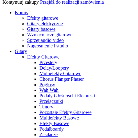
Kontynuuj zakupy
Przejdź do realizacji zamówienia
Komis
Efekty gitarowe
Gitary elektryczne
Gitary basowe
Wzmacniacze gitarowe
Sprzęt audio-video
Nagłośnienie i studio
Gitary
Efekty Gitarowe
Przestery
Delay/Loopery
Multiefekty Gitarowe
Chorus Flanger Phaser
Pogłosy
Wah Wah
Pedały Głośności i Ekspresji
Przełączniki
Tunery
Pozostałe Efekty Gitarowe
Multiefekty Basowe
Efekty Basowe
Pedalboardy
Zasilacze