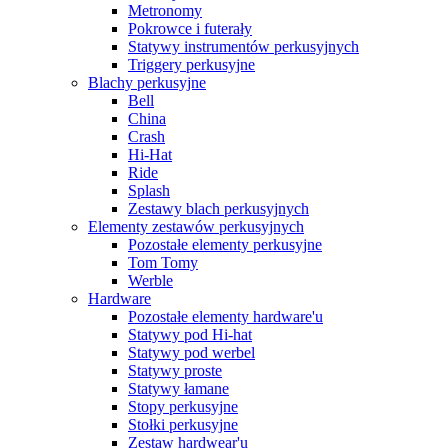
Metronomy
Pokrowce i futerały
Statywy instrumentów perkusyjnych
Triggery perkusyjne
Blachy perkusyjne
Bell
China
Crash
Hi-Hat
Ride
Splash
Zestawy blach perkusyjnych
Elementy zestawów perkusyjnych
Pozostałe elementy perkusyjne
Tom Tomy
Werble
Hardware
Pozostałe elementy hardware'u
Statywy pod Hi-hat
Statywy pod werbel
Statywy proste
Statywy łamane
Stopy perkusyjne
Stołki perkusyjne
Zestaw hardwear'u