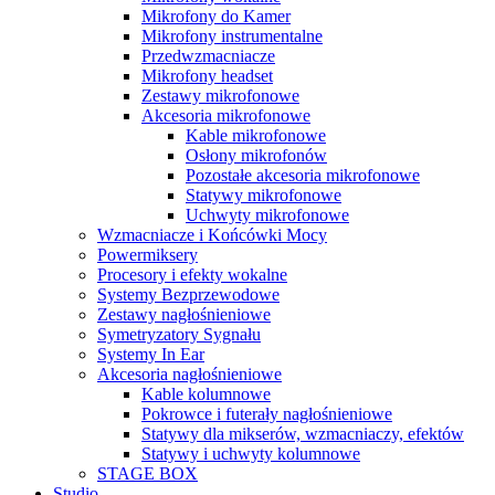
Mikrofony do Kamer
Mikrofony instrumentalne
Przedwzmacniacze
Mikrofony headset
Zestawy mikrofonowe
Akcesoria mikrofonowe
Kable mikrofonowe
Osłony mikrofonów
Pozostałe akcesoria mikrofonowe
Statywy mikrofonowe
Uchwyty mikrofonowe
Wzmacniacze i Końcówki Mocy
Powermiksery
Procesory i efekty wokalne
Systemy Bezprzewodowe
Zestawy nagłośnieniowe
Symetryzatory Sygnału
Systemy In Ear
Akcesoria nagłośnieniowe
Kable kolumnowe
Pokrowce i futerały nagłośnieniowe
Statywy dla mikserów, wzmacniaczy, efektów
Statywy i uchwyty kolumnowe
STAGE BOX
Studio