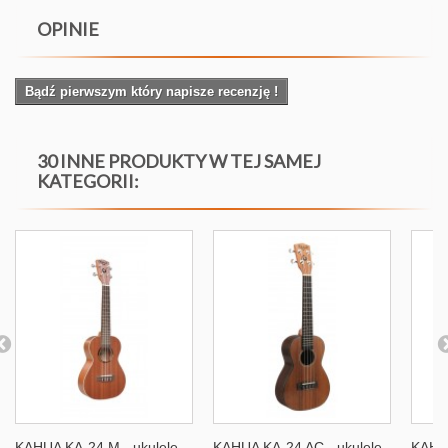
OPINIE
Bądź pierwszym który napisze recenzję !
30 INNE PRODUKTY W TEJ SAMEJ
KATEGORII:
KAHUA KA-24 M - ukulele
KAHUA KA-24 AC - ukulele
KAHUA