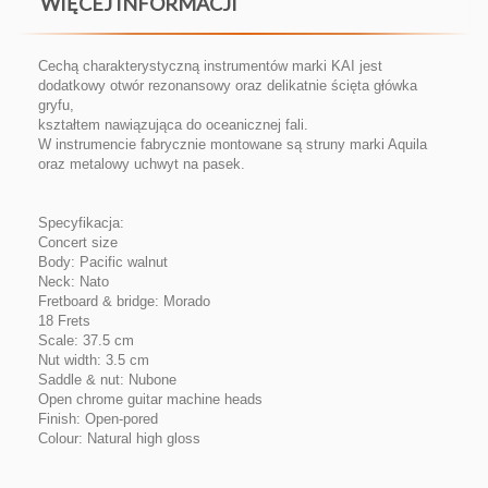
WIĘCEJ INFORMACJI
Cechą charakterystyczną instrumentów marki KAI jest
dodatkowy otwór rezonansowy oraz delikatnie ścięta główka
gryfu,
kształtem nawiązująca do oceanicznej fali.
W instrumencie fabrycznie montowane są struny marki Aquila
oraz metalowy uchwyt na pasek.
Specyfikacja:
Concert size
Body: Pacific walnut
Neck: Nato
Fretboard & bridge: Morado
18 Frets
Scale: 37.5 cm
Nut width: 3.5 cm
Saddle & nut: Nubone
Open chrome guitar machine heads
Finish: Open-pored
Colour: Natural high gloss