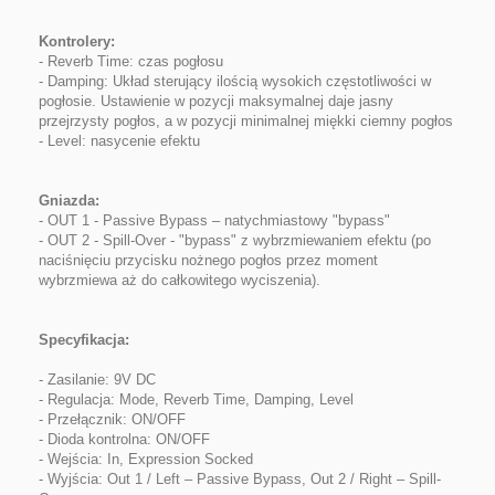
Kontrolery:
- Reverb Time: czas pogłosu
- Damping: Układ sterujący ilością wysokich częstotliwości w
pogłosie. Ustawienie w pozycji maksymalnej daje jasny
przejrzysty pogłos, a w pozycji minimalnej miękki ciemny pogłos
- Level: nasycenie efektu
Gniazda:
- OUT 1 - Passive Bypass – natychmiastowy "bypass"
- OUT 2 - Spill-Over - "bypass" z wybrzmiewaniem efektu (po
naciśnięciu przycisku nożnego pogłos przez moment
wybrzmiewa aż do całkowitego wyciszenia).
Specyfikacja:
- Zasilanie: 9V DC
- Regulacja: Mode, Reverb Time, Damping, Level
- Przełącznik: ON/OFF
- Dioda kontrolna: ON/OFF
- Wejścia: In, Expression Socked
- Wyjścia: Out 1 / Left – Passive Bypass, Out 2 / Right – Spill-