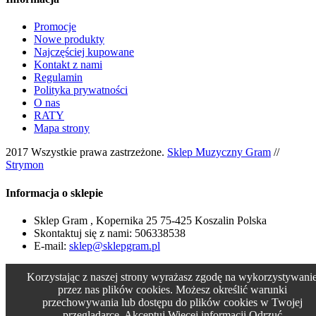
Promocje
Nowe produkty
Najczęściej kupowane
Kontakt z nami
Regulamin
Polityka prywatności
O nas
RATY
Mapa strony
2017 Wszystkie prawa zastrzeżone.
Sklep Muzyczny Gram
//
Strymon
Informacja o sklepie
Sklep Gram , Kopernika 25 75-425 Koszalin Polska
Skontaktuj się z nami:
506338538
E-mail:
sklep@sklepgram.pl
Korzystając z naszej strony wyrażasz zgodę na wykorzystywani
przez nas plików cookies. Możesz określić warunki
przechowywania lub dostępu do plików cookies w Twojej
przeglądarce.
Akceptuj
Więcej informacji
Odrzuć