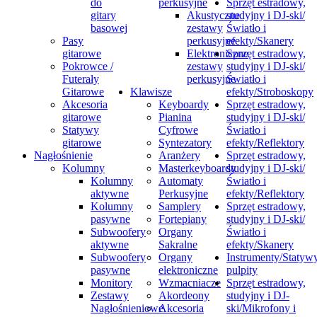
do
perkusyjne
Sprzęt estradowy,
gitary
Akustyczne
studyjny i DJ-ski/
basowej
zestawy
Światło i
Pasy
perkusyjne
efekty/Skanery
gitarowe
Elektroniczne
Sprzęt estradowy,
Pokrowce /
zestawy
studyjny i DJ-ski/
Futerały
perkusyjne
Światło i
Gitarowe
Klawisze
efekty/Stroboskopy
Akcesoria
Keyboardy
Sprzęt estradowy,
gitarowe
Pianina
studyjny i DJ-ski/
Statywy
Cyfrowe
Światło i
gitarowe
Syntezatory
efekty/Reflektory
Nagłośnienie
Aranżery
Sprzęt estradowy,
Kolumny
Masterkeyboardy
studyjny i DJ-ski/
Kolumny
Automaty
Światło i
aktywne
Perkusyjne
efekty/Reflektory
Kolumny
Samplery
Sprzęt estradowy,
pasywne
Fortepiany
studyjny i DJ-ski/
Subwoofery
Organy
Światło i
aktywne
Sakralne
efekty/Skanery
Subwoofery
Organy
Instrumenty/Statywy
pasywne
elektroniczne
pulpity
Monitory
Wzmacniacze
Sprzęt estradowy,
Zestawy
Akordeony
studyjny i DJ-
Nagłośnieniowe
Akcesoria
ski/Mikrofony i