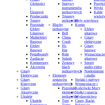
Głośności
Statywy
Przejśc
i
instrumentów
Wtyki
Ekspresji
perkusyjnych
Kable
Przełączniki
Triggery
wieloż
Tunery
perkusyjne
Płyty winylowe
Pozostałe
Blachy
Komis
Efekty
perkusyjne
Efekty
Gitarowe
Bell
gitarowe
Multiefekty
China
Gitary
Basowe
Crash
elektryczne
Efekty
Hi-
Gitary
Basowe
Hat
basowe
Pedalboardy
Ride
Wzmacniacze
Zasilacze
Splash
gitarowe
Kompresory
Zestawy
Sprzęt
Akcesoria
blach
audio-video
Gitary
perkusyjnych
Nagłośnienie
Elektryczne
Elementy
i studio
Gitary
zestawów
Stojaki i statywy
Klasyczne
perkusyjnych
Wzmacniacze i
Gitary
Pozostałe
Końcówki Mocy
Akustyczne
elementy
Stołki i oparcia
Ukulele
perkusyjne
Wydawnictwo
Ukulele
Tom
Cases, Racki,
Sopranowe
Tomy
Pokrowce