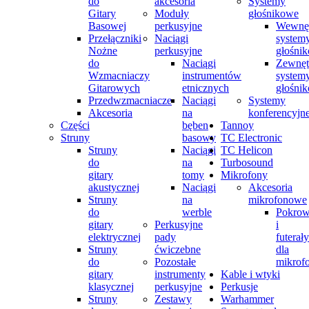
do
akcesoria
Systemy
Gitary
Moduły
głośnikowe
Basowej
perkusyjne
Wewnęt
Przełączniki
Naciągi
system
Nożne
perkusyjne
głośni
do
Naciągi
Zewnęt
Wzmacniaczy
instrumentów
system
Gitarowych
etnicznych
głośni
Przedwzmacniacze
Naciągi
Systemy
Akcesoria
na
konferencyjn
Części
bęben
Tannoy
Struny
basowy
TC Electronic
Struny
Naciągi
TC Helicon
do
na
Turbosound
gitary
tomy
Mikrofony
akustycznej
Naciągi
Akcesoria
Struny
na
mikrofonowe
do
werble
Pokrow
gitary
Perkusyjne
i
elektrycznej
pady
futerały
Struny
ćwiczebne
dla
do
Pozostałe
mikrof
gitary
instrumenty
Kable i wtyki
klasycznej
perkusyjne
Perkusje
Struny
Zestawy
Warhammer