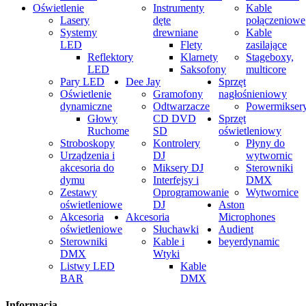
Oświetlenie
Instrumenty
Kable
Lasery
dęte
połączeniowe
Systemy
drewniane
Kable
LED
Flety
zasilające
Reflektory
Klarnety
Stageboxy,
LED
Saksofony
multicore
Pary LED
Dee Jay
Sprzęt
Oświetlenie
Gramofony
nagłośnieniowy
dynamiczne
Odtwarzacze
Powermikser
Głowy
CD DVD
Sprzęt
Ruchome
SD
oświetleniowy
Stroboskopy
Kontrolery
Płyny do
Urządzenia i
DJ
wytwornic
akcesoria do
Miksery DJ
Sterowniki
dymu
Interfejsy i
DMX
Zestawy
Oprogramowanie
Wytwornice
oświetleniowe
DJ
Aston
Akcesoria
Akcesoria
Microphones
oświetleniowe
Słuchawki
Audient
Sterowniki
Kable i
beyerdynamic
DMX
Wtyki
Listwy LED
Kable
BAR
DMX
Informacja