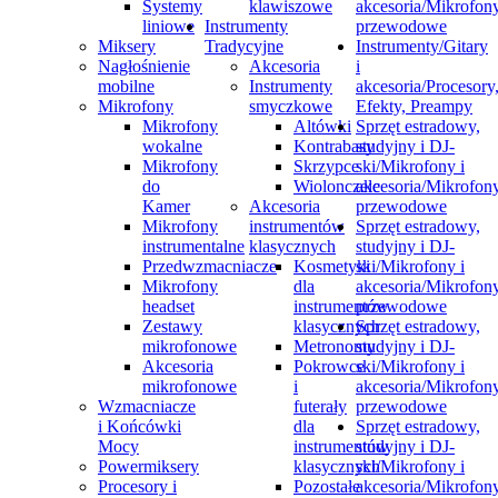
Systemy
klawiszowe
akcesoria/Mikrofon
liniowe
Instrumenty
przewodowe
Miksery
Tradycyjne
Instrumenty/Gitary
Nagłośnienie
Akcesoria
i
mobilne
Instrumenty
akcesoria/Procesory
Mikrofony
smyczkowe
Efekty, Preampy
Mikrofony
Altówki
Sprzęt estradowy,
wokalne
Kontrabasy
studyjny i DJ-
Mikrofony
Skrzypce
ski/Mikrofony i
do
Wiolonczele
akcesoria/Mikrofon
Kamer
Akcesoria
przewodowe
Mikrofony
instrumentów
Sprzęt estradowy,
instrumentalne
klasycznych
studyjny i DJ-
Przedwzmacniacze
Kosmetyki
ski/Mikrofony i
Mikrofony
dla
akcesoria/Mikrofon
headset
instrumentów
przewodowe
Zestawy
klasycznych
Sprzęt estradowy,
mikrofonowe
Metronomy
studyjny i DJ-
Akcesoria
Pokrowce
ski/Mikrofony i
mikrofonowe
i
akcesoria/Mikrofon
Wzmacniacze
futerały
przewodowe
i Końcówki
dla
Sprzęt estradowy,
Mocy
instrumentów
studyjny i DJ-
Powermiksery
klasycznych
ski/Mikrofony i
Procesory i
Pozostałe
akcesoria/Mikrofon