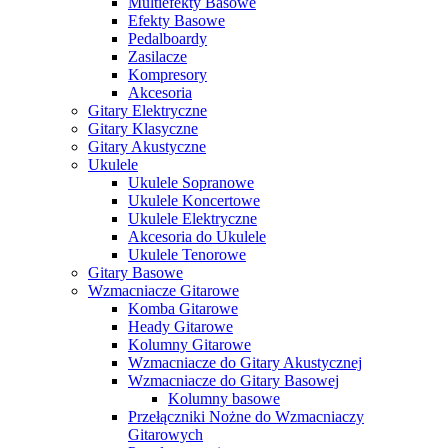
Multiefekty Basowe
Efekty Basowe
Pedalboardy
Zasilacze
Kompresory
Akcesoria
Gitary Elektryczne
Gitary Klasyczne
Gitary Akustyczne
Ukulele
Ukulele Sopranowe
Ukulele Koncertowe
Ukulele Elektryczne
Akcesoria do Ukulele
Ukulele Tenorowe
Gitary Basowe
Wzmacniacze Gitarowe
Komba Gitarowe
Heady Gitarowe
Kolumny Gitarowe
Wzmacniacze do Gitary Akustycznej
Wzmacniacze do Gitary Basowej
Kolumny basowe
Przełączniki Nożne do Wzmacniaczy
Gitarowych