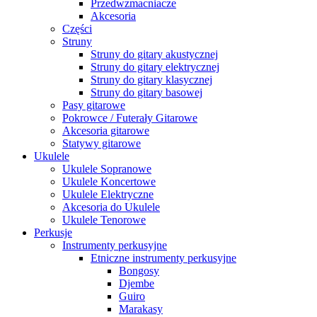
Przedwzmacniacze
Akcesoria
Części
Struny
Struny do gitary akustycznej
Struny do gitary elektrycznej
Struny do gitary klasycznej
Struny do gitary basowej
Pasy gitarowe
Pokrowce / Futerały Gitarowe
Akcesoria gitarowe
Statywy gitarowe
Ukulele
Ukulele Sopranowe
Ukulele Koncertowe
Ukulele Elektryczne
Akcesoria do Ukulele
Ukulele Tenorowe
Perkusje
Instrumenty perkusyjne
Etniczne instrumenty perkusyjne
Bongosy
Djembe
Guiro
Marakasy