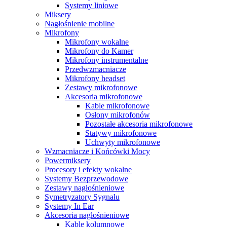
Systemy liniowe
Miksery
Nagłośnienie mobilne
Mikrofony
Mikrofony wokalne
Mikrofony do Kamer
Mikrofony instrumentalne
Przedwzmacniacze
Mikrofony headset
Zestawy mikrofonowe
Akcesoria mikrofonowe
Kable mikrofonowe
Osłony mikrofonów
Pozostałe akcesoria mikrofonowe
Statywy mikrofonowe
Uchwyty mikrofonowe
Wzmacniacze i Końcówki Mocy
Powermiksery
Procesory i efekty wokalne
Systemy Bezprzewodowe
Zestawy nagłośnieniowe
Symetryzatory Sygnału
Systemy In Ear
Akcesoria nagłośnieniowe
Kable kolumnowe