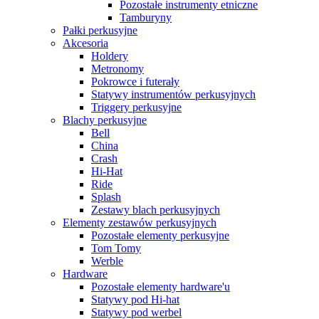
Pozostałe instrumenty etniczne
Tamburyny
Pałki perkusyjne
Akcesoria
Holdery
Metronomy
Pokrowce i futerały
Statywy instrumentów perkusyjnych
Triggery perkusyjne
Blachy perkusyjne
Bell
China
Crash
Hi-Hat
Ride
Splash
Zestawy blach perkusyjnych
Elementy zestawów perkusyjnych
Pozostałe elementy perkusyjne
Tom Tomy
Werble
Hardware
Pozostałe elementy hardware'u
Statywy pod Hi-hat
Statywy pod werbel