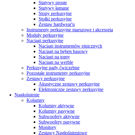
Statywy proste
Statywy łamane
Stopy perkusyjne
Stołki perkusyjne
Zestaw hardwear'u
Instrumenty perkusyjne marszowe i akcesoria
Moduły perkusyjne
Naciągi perkusyjne
Naciągi instrumentów etnicznych
Naciągi na bęben basowy
Naciągi na tomy
Naciągi na werble
Perkusyjne pady ćwiczebne
Pozostałe instrumenty perkusyjne
Zestawy perkusyjne
Akustyczne zestawy perkusyjne
Elektroniczne zestawy perkusyjne
Nagłośnienie
Kolumny
Kolumny aktywne
Kolumny pasywne
Subwoofery aktywne
Subwoofery pasywne
Monitory
Zestawy Nagłośnieniowe