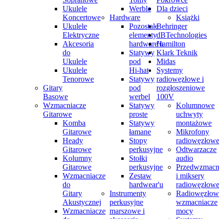
Ukulele
Werble
Dla dzieci
Koncertowe
Hardware
Książki
Ukulele
Pozostałe
Behringer
Elektryczne
elementy
dBTechnologies
Akcesoria
hardware'u
Hamilton
do
Statywy
Klark Teknik
Ukulele
pod
Midas
Ukulele
Hi-hat
Systemy
Tenorowe
Statywy
radiowęzłowe i
Gitary
pod
rozgłoszeniowe
Basowe
werbel
100V
Wzmacniacze
Statywy
Kolumnowe
Gitarowe
proste
uchwyty
Komba
Statywy
montażowe
Gitarowe
łamane
Mikrofony
Heady
Stopy
radiowęzłow
Gitarowe
perkusyjne
Odtwarzacze
Kolumny
Stołki
audio
Gitarowe
perkusyjne
Przedwzmacn
Wzmacniacze
Zestaw
i miksery
do
hardwear'u
radiowęzłow
Gitary
Instrumenty
Radiowęzłow
Akustycznej
perkusyjne
wzmacniacze
Wzmacniacze
marszowe i
mocy