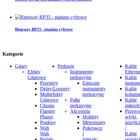
Ringway RP35 - pianino cyfrowe
Kategorie
Gitary
Perkusje
Kable
Efekty
Instrumenty
Etherne
Gitarowe
perkusyjne
Kable
Przestery
Etniczne
instrum
Delay/Loopery
instrumenty
Kable
Multiefekty
perkusyjne
kolum
Gitarowe
Pałki
Kable
Chorus
perkusyjne
mikrof
Flanger
Akcesoria
Przewo
Phaser
Holdery
wtyki,
Pogłosy
Metronomy
przejśc
Wah
Pokrowce
/
Wah
i
Kable
Pedały
futerały
przejśc