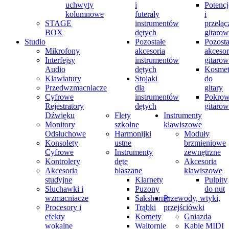
uchwyty
i
Potenc
kolumnowe
futerały
i
STAGE
instrumentów
przełąc
BOX
dętych
gitaro
Studio
Pozostałe
Pozosta
Mikrofony
akcesoria
akcesor
Interfejsy
instrumentów
gitaro
Audio
dętych
Kosmet
Klawiatury
Stojaki
do
Przedwzmacniacze
dla
gitary
Cyfrowe
instrumentów
Pokrow
Rejestratory
dętych
gitaro
Dźwięku
Flety
Instrumenty
Monitory
szkolne
klawiszowe
Odsłuchowe
Harmonijki
Moduły
Konsolety
ustne
brzmieniowe
Cyfrowe
Instrumenty
zewnętrzne
Kontrolery
dęte
Akcesoria
Akcesoria
blaszane
klawiszowe
studyjne
Klarnety
Pulpity
Słuchawki i
Puzony
do nut
wzmacniacze
Sakshorny
Przewody, wtyki,
Procesory i
Trąbki
przejściówki
efekty
Kornety
Gniazda
wokalne
Waltornie
Kable MIDI