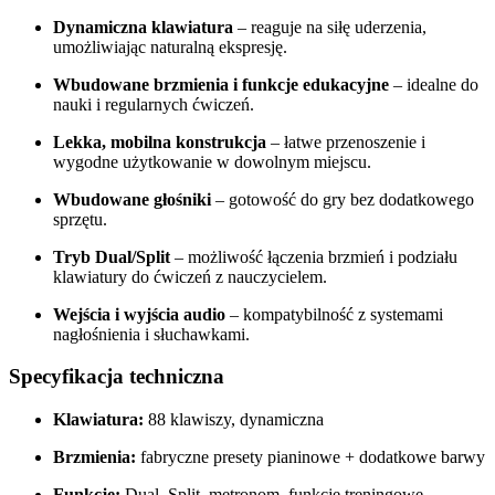
Dynamiczna klawiatura
– reaguje na siłę uderzenia,
umożliwiając naturalną ekspresję.
Wbudowane brzmienia i funkcje edukacyjne
– idealne do
nauki i regularnych ćwiczeń.
Lekka, mobilna konstrukcja
– łatwe przenoszenie i
wygodne użytkowanie w dowolnym miejscu.
Wbudowane głośniki
– gotowość do gry bez dodatkowego
sprzętu.
Tryb Dual/Split
– możliwość łączenia brzmień i podziału
klawiatury do ćwiczeń z nauczycielem.
Wejścia i wyjścia audio
– kompatybilność z systemami
nagłośnienia i słuchawkami.
Specyfikacja techniczna
Klawiatura:
88 klawiszy, dynamiczna
Brzmienia:
fabryczne presety pianinowe + dodatkowe barwy
Funkcje:
Dual, Split, metronom, funkcje treningowe