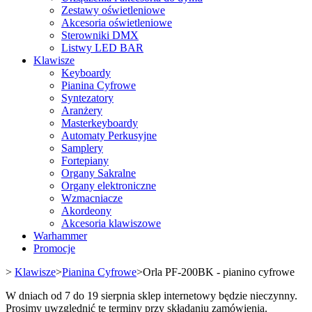
Zestawy oświetleniowe
Akcesoria oświetleniowe
Sterowniki DMX
Listwy LED BAR
Klawisze
Keyboardy
Pianina Cyfrowe
Syntezatory
Aranżery
Masterkeyboardy
Automaty Perkusyjne
Samplery
Fortepiany
Organy Sakralne
Organy elektroniczne
Wzmacniacze
Akordeony
Akcesoria klawiszowe
Warhammer
Promocje
>
Klawisze
>
Pianina Cyfrowe
>
Orla PF-200BK - pianino cyfrowe
W dniach od 7 do 19 sierpnia sklep internetowy będzie nieczynny.
Prosimy uwzględnić te terminy przy składaniu zamówienia.