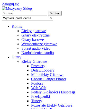
Zaloguj się
Szukaj
Komis
Efekty gitarowe
Gitary elektryczne
Gitary basowe
Wzmacniacze gitarowe
Sprzęt audio-video
Nagłośnienie i studio
Gitary
Efekty Gitarowe
Przestery
Delay/Loopery
Multiefekty Gitarowe
Chorus Flanger Phaser
Pogłosy
Wah Wah
Pedały Głośności i Ekspresji
Przełączniki
Tunery
Pozostałe Efekty Gitarowe