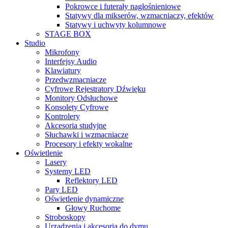
Pokrowce i futerały nagłośnieniowe
Statywy dla mikserów, wzmacniaczy, efektów
Statywy i uchwyty kolumnowe
STAGE BOX
Studio
Mikrofony
Interfejsy Audio
Klawiatury
Przedwzmacniacze
Cyfrowe Rejestratory Dźwięku
Monitory Odsłuchowe
Konsolety Cyfrowe
Kontrolery
Akcesoria studyjne
Słuchawki i wzmacniacze
Procesory i efekty wokalne
Oświetlenie
Lasery
Systemy LED
Reflektory LED
Pary LED
Oświetlenie dynamiczne
Głowy Ruchome
Stroboskopy
Urządzenia i akcesoria do dymu