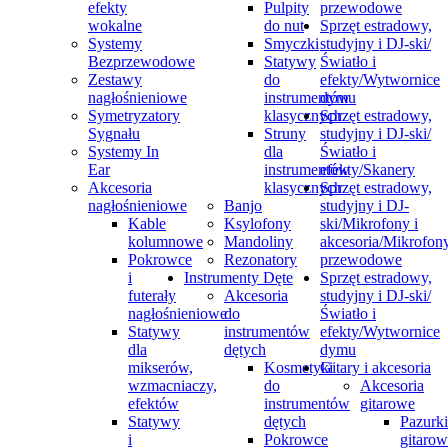
efekty
Pulpity
przewodowe
wokalne
do nut
Sprzęt estradowy,
Systemy
Smyczki
studyjny i DJ-ski/
Bezprzewodowe
Statywy
Światło i
Zestawy
do
efekty/Wytwornice
nagłośnieniowe
instrumentów
dymu
Symetryzatory
klasycznych
Sprzęt estradowy,
Sygnału
Struny
studyjny i DJ-ski/
Systemy In
dla
Światło i
Ear
instrumentów
efekty/Skanery
Akcesoria
klasycznych
Sprzęt estradowy,
nagłośnieniowe
Banjo
studyjny i DJ-
Kable
Ksylofony
ski/Mikrofony i
kolumnowe
Mandoliny
akcesoria/Mikrofon
Pokrowce
Rezonatory
przewodowe
i
Instrumenty Dęte
Sprzęt estradowy,
futerały
Akcesoria
studyjny i DJ-ski/
nagłośnieniowe
do
Światło i
Statywy
instrumentów
efekty/Wytwornice
dla
dętych
dymu
mikserów,
Kosmetyki
Gitary i akcesoria
wzmacniaczy,
do
Akcesoria
efektów
instrumentów
gitarowe
Statywy
dętych
Pazurki
i
Pokrowce
gitaro