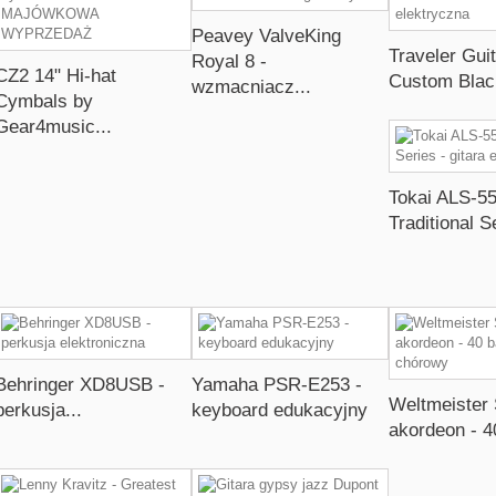
Peavey ValveKing
Traveler Gui
Royal 8 -
CZ2 14" Hi-hat
Custom Black
wzmacniacz...
Cymbals by
Gear4music...
Tokai ALS-5
Traditional Se
Behringer XD8USB -
Yamaha PSR-E253 -
Weltmeister 
perkusja...
keyboard edukacyjny
akordeon - 40