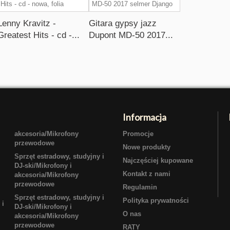
Lenny Kravitz -
Gitara gypsy jazz
Greatest Hits - cd -...
Dupont MD-50 2017...
Informacja
akcesoria/Mikrofony
Promocje
przewodowe
Nowe produkty
Sprzęt estradowy, studyjny i
Najczęściej kupowane
DJ-ski/Mikrofony i
Kontakt z nami
akcesoria/Mikrofony
przewodowe
Regulamin
Sprzęt estradowy, studyjny i
Polityka prywatności
 i
DJ-ski/Mikrofony i
O nas
akcesoria/Mikrofony
przewodowe
RATY