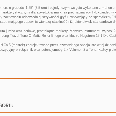
men, o grubości 1,25" (3,5 cm) i pojedynczym wcięciu wykonano z mahoniu 
 charakterystycznymi dla szwedzkiej marki są pręt napinający H-Expander, 
rzy zachowaniu odpowiedniej sztywności gryfu i wpływający na specyficzny 
or, mającego zapewnić większą stabilność niż jakiekolwiek standardowe dre
edium jumbo oraz perłowe, prostokątne markery. Menzura instrumentu wynosi
ong Travel Tune-O-Matic Roller Bridge oraz klucze Hagstrom 18:1 Die Cast
NiCo-5 (mostek) zaprojektowane przez szwedzkiego specjalistę w tej dziedz
ójpozycyjny przełącznik oraz potencjometry 2 x Volume i 2 x Tone. Każdy p
GORII: