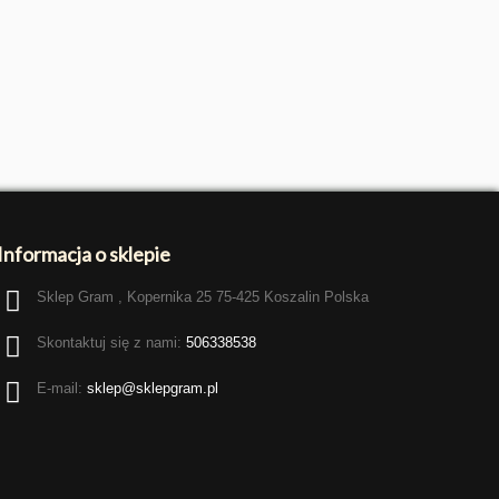
Informacja o sklepie
Sklep Gram , Kopernika 25 75-425 Koszalin Polska
Skontaktuj się z nami:
506338538
E-mail:
sklep@sklepgram.pl