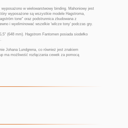
i wyposażono w wielowarstwowy binding. Mahoniowy jest
w który wyposażone są wszystkie modele Hagstroma,
"Hagström tone" oraz podstrunnica zbudowana z
wno i wyeliminować wszelkie 'wilcze tony' podczas gry.
 25,5" (648 mm). Hagstrom Fantomen posiada siodełko
.
inie Johana Lundgrena, co również jest znakiem
ickup ma możliwość rozłączania cewek za pomocą