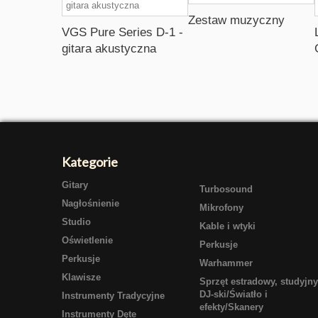
Zestaw muzyczny
VGS Pure Series D-1 -
gitara akustyczna
Kategorie
Gitary
Turbosound
Nagłośnienie
Mikrofony
Studio
Kable i wtyki
Oświetlenie
Perkusje
Perkusje
Warhammer
Klawisze
Sprzęt estradowy, studyjny
DJ-ski/Światło i
Instrumenty Tradycyjne
efekty/Skanery
Instrumenty Dęte