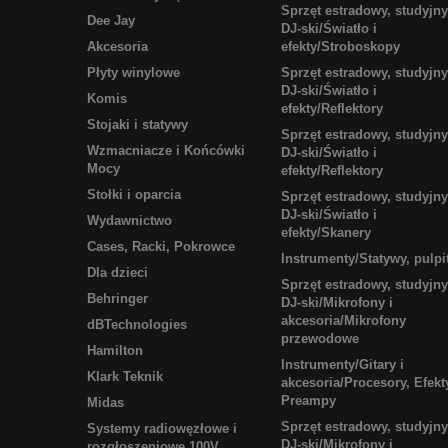
Sprzęt estradowy, studyjny
Dee Jay
DJ-ski/Światło i
Akcesoria
efekty/Stroboskopy
Płyty winylowe
Sprzęt estradowy, studyjny
DJ-ski/Światło i
Komis
efekty/Reflektory
Stojaki i statywy
Sprzęt estradowy, studyjny
Wzmacniacze i Końcówki
DJ-ski/Światło i
Mocy
efekty/Reflektory
Stołki i oparcia
Sprzęt estradowy, studyjny
DJ-ski/Światło i
Wydawnictwo
efekty/Skanery
Cases, Racki, Pokrowce
Instrumenty/Statywy, pulpi
Dla dzieci
Sprzęt estradowy, studyjny
Behringer
DJ-ski/Mikrofony i
akcesoria/Mikrofony
dBTechnologies
przewodowe
Hamilton
Instrumenty/Gitary i
Klark Teknik
akcesoria/Procesory, Efekt
Preampy
Midas
Sprzęt estradowy, studyjny
Systemy radiowęzłowe i
DJ-ski/Mikrofony i
rozgłoszeniowe 100V