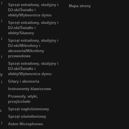
 i
Sprzęt estradowy, studyjny i
Mapa strony
DJ-ski/Światło i
efekty/Wytwornice dymu
 i
Sprzęt estradowy, studyjny i
DJ-ski/Światło i
efekty/Skanery
 i
Sprzęt estradowy, studyjny i
DJ-ski/Mikrofony i
akcesoria/Mikrofony
przewodowe
 i
Sprzęt estradowy, studyjny i
DJ-ski/Światło i
efekty/Wytwornice dymu
ty
Gitary i akcesoria
 i
Instrumenty klawiszowe
Przewody, wtyki,
przejściówki
Sprzęt nagłośnieniowy
y,
Sprzęt oświetleniowy
 i
Aston Microphones