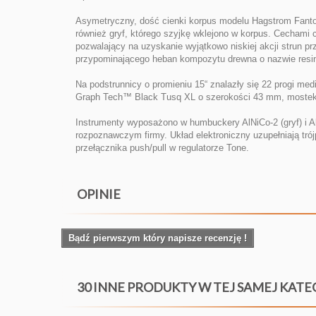
Asymetryczny, dość cienki korpus modelu Hagstrom Fanto
również gryf, którego szyjkę wklejono w korpus. Cechami
pozwalający na uzyskanie wyjątkowo niskiej akcji strun p
przypominającego heban kompozytu drewna o nazwie resinat
Na podstrunnicy o promieniu 15“ znalazły się 22 progi m
Graph Tech™ Black Tusq XL o szerokości 43 mm, mostek L
Instrumenty wyposażono w humbuckery AlNiCo-2 (gryf) i Al
rozpoznawczym firmy. Układ elektroniczny uzupełniają tr
przełącznika push/pull w regulatorze Tone.
OPINIE
Bądź pierwszym który napisze recenzję !
30 INNE PRODUKTY W TEJ SAMEJ KATE