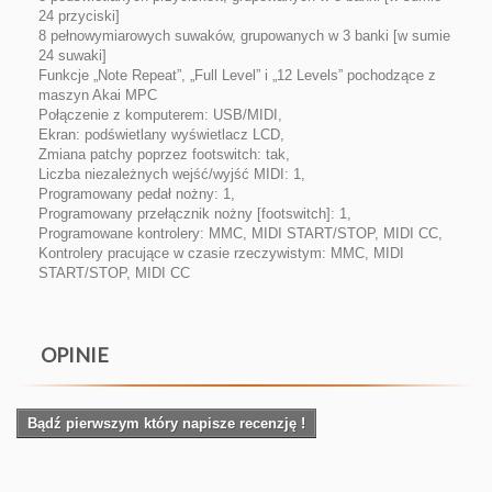
24 przyciski]
8 pełnowymiarowych suwaków, grupowanych w 3 banki [w sumie
24 suwaki]
Funkcje „Note Repeat”, „Full Level” i „12 Levels” pochodzące z
maszyn Akai MPC
Połączenie z komputerem: USB/MIDI,
Ekran: podświetlany wyświetlacz LCD,
Zmiana patchy poprzez footswitch: tak,
Liczba niezależnych wejść/wyjść MIDI: 1,
Programowany pedał nożny: 1,
Programowany przełącznik nożny [footswitch]: 1,
Programowane kontrolery: MMC, MIDI START/STOP, MIDI CC,
Kontrolery pracujące w czasie rzeczywistym: MMC, MIDI
START/STOP, MIDI CC
OPINIE
Bądź pierwszym który napisze recenzję !