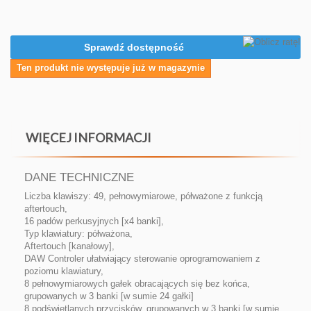
Sprawdź dostępność
Ten produkt nie występuje już w magazynie
WIĘCEJ INFORMACJI
DANE TECHNICZNE
Liczba klawiszy: 49, pełnowymiarowe, półważone z funkcją
aftertouch,
16 padów perkusyjnych [x4 banki],
Typ klawiatury: półważona,
Aftertouch [kanałowy],
DAW Controler ułatwiający sterowanie oprogramowaniem z
poziomu klawiatury,
8 pełnowymiarowych gałek obracających się bez końca,
grupowanych w 3 banki [w sumie 24 gałki]
8 podświetlanych przycisków, grupowanych w 3 banki [w sumie