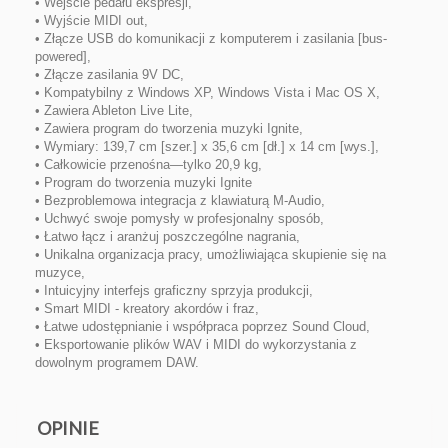
• Wejście pedału ekspresji,
• Wyjście MIDI out,
• Złącze USB do komunikacji z komputerem i zasilania [bus-
powered],
• Złącze zasilania 9V DC,
• Kompatybilny z Windows XP, Windows Vista i Mac OS X,
• Zawiera Ableton Live Lite,
• Zawiera program do tworzenia muzyki Ignite,
• Wymiary: 139,7 cm [szer.] x 35,6 cm [dł.] x 14 cm [wys.],
• Całkowicie przenośna—tylko 20,9 kg,
• Program do tworzenia muzyki Ignite
• Bezproblemowa integracja z klawiaturą M-Audio,
• Uchwyć swoje pomysły w profesjonalny sposób,
• Łatwo łącz i aranżuj poszczególne nagrania,
• Unikalna organizacja pracy, umożliwiająca skupienie się na
muzyce,
• Intuicyjny interfejs graficzny sprzyja produkcji,
• Smart MIDI - kreatory akordów i fraz,
• Łatwe udostępnianie i współpraca poprzez Sound Cloud,
• Eksportowanie plików WAV i MIDI do wykorzystania z
dowolnym programem DAW.
OPINIE