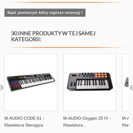
Bądź pierwszym który napisze recenzję !
30 INNE PRODUKTY W TEJ SAMEJ
KATEGORII:
M-AUDIO CODE 61 -
M-AUDIO Oxygen 25 IV -
M-AUD
Klawiatura Sterująca
Klawiatura...
Klawia