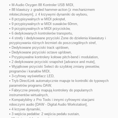
• M-Audio Oxygen 88 Kontroler USB MIDI,
• 88 klawiszy z graded hammer-action [z mechanizmem
młoteczkowym], z 4 krzywymi dynamiki do wyboru,
• 8 przypisywalnych w MIDI pokręteł,
• 9 przypisywalnych w MIDI suwaków 60mm,
• 9 przypisywalnych w MIDI przycisków,
• 6 dedykowanych kontrolerów transportu,
• 4 strefy i dedykowane przyciski Zone do dzielenia klawiatury i
przypisywania różnych brzmień do poszczególnych stref,
• Dedykowane przyciski track up/down,
• Dedykowane przyciski octave up/down,
• Przypisywalne kontrolery kołowe pitch-bend i modulation,
• 2 dedykowane przyciski snapshot [advance and mute],
• Wyjątkowe przyciski Select do szybkiej zmiany presetów,
programów i kanałów MIDI,
• 3-cyfrowy wyświetlacz LED,
• Tryb DirectLink automatycznie mapuje te kontrolki do typowych
parametrów programu DAW,
• Fabryczne presety mapują kontrolery do popularnych
instrumentów wirtualnych,
• Kompatybilny z Pro Tools i innymi cyfrowymi stacjami
roboczymi audio [DAW - Digital Audio Workstation],
• 4 krzywe dynamiki,
• 3 wejścia pedałów: 2 wejścia pedału sustain,