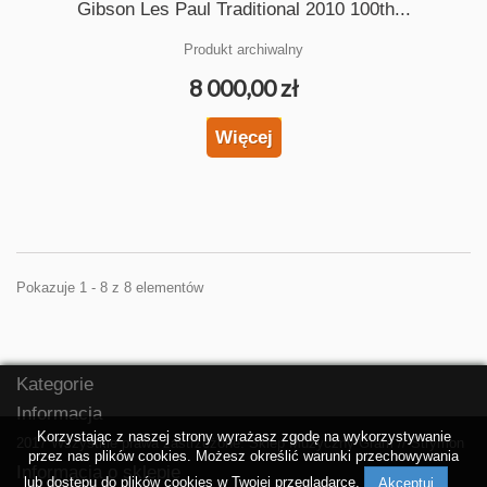
Gibson Les Paul Traditional 2010 100th...
Produkt archiwalny
8 000,00 zł
Więcej
Pokazuje 1 - 8 z 8 elementów
Kategorie
Informacja
Korzystając z naszej strony wyrażasz zgodę na wykorzystywanie
2017 Wszystkie prawa zastrzeżone.
Sklep Muzyczny Gram
//
Strymon
przez nas plików cookies. Możesz określić warunki przechowywania
Informacja o sklepie
lub dostępu do plików cookies w Twojej przeglądarce.
Akceptuj