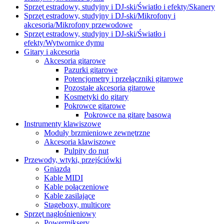
Sprzęt estradowy, studyjny i DJ-ski/Światło i efekty/Skanery
Sprzęt estradowy, studyjny i DJ-ski/Mikrofony i
akcesoria/Mikrofony przewodowe
Sprzęt estradowy, studyjny i DJ-ski/Światło i
efekty/Wytwornice dymu
Gitary i akcesoria
Akcesoria gitarowe
Pazurki gitarowe
Potencjometry i przełączniki gitarowe
Pozostałe akcesoria gitarowe
Kosmetyki do gitary
Pokrowce gitarowe
Pokrowce na gitarę basową
Instrumenty klawiszowe
Moduły brzmieniowe zewnętrzne
Akcesoria klawiszowe
Pulpity do nut
Przewody, wtyki, przejściówki
Gniazda
Kable MIDI
Kable połączeniowe
Kable zasilające
Stageboxy, multicore
Sprzęt nagłośnieniowy
Powermiksery