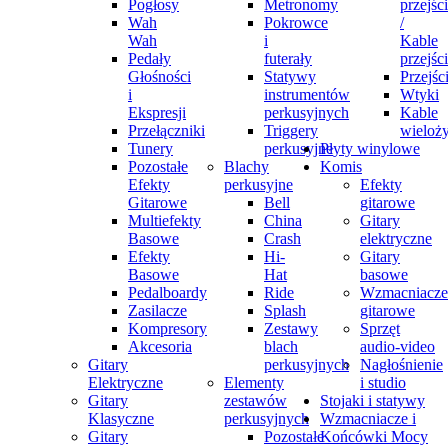
Pogłosy
Metronomy
przejśc
Wah
Pokrowce
/
Wah
i
Kable
Pedały
futerały
przejśc
Głośności
Statywy
Przejśc
i
instrumentów
Wtyki
Ekspresji
perkusyjnych
Kable
Przełączniki
Triggery
wieloż
Tunery
perkusyjne
Płyty winylowe
Pozostałe
Blachy
Komis
Efekty
perkusyjne
Efekty
Gitarowe
Bell
gitarowe
Multiefekty
China
Gitary
Basowe
Crash
elektryczne
Efekty
Hi-
Gitary
Basowe
Hat
basowe
Pedalboardy
Ride
Wzmacniacze
Zasilacze
Splash
gitarowe
Kompresory
Zestawy
Sprzęt
Akcesoria
blach
audio-video
Gitary
perkusyjnych
Nagłośnienie
Elektryczne
Elementy
i studio
Gitary
zestawów
Stojaki i statywy
Klasyczne
perkusyjnych
Wzmacniacze i
Gitary
Pozostałe
Końcówki Mocy