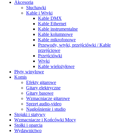
Akcesoria
Słuchawki
Kable i Wtyki
Kable DMX
Kable Ethernet
Kable instrumentalne
Kable kolumnowe
Kable mikrofonowe
Przewody, wtyki, przejściówki / Kable
przejściowe
Przejściówki
Wtyki
Kable wielożyłowe
Płyty winylowe
Komis
Efekty gitarowe
Gitary elektryczne
Gitary basowe
Wzmacniacze gitarowe
Sprzęt audio-video
Nagłośnienie i studio
Stojaki i statywy
Wzmacniacze i Końcówki Mocy
Stołki i oparcia
Wydawnictwo