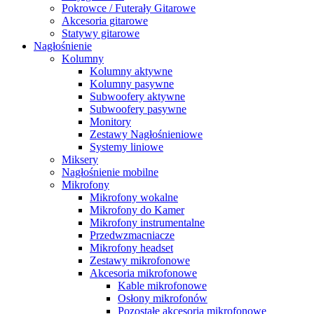
Pokrowce / Futerały Gitarowe
Akcesoria gitarowe
Statywy gitarowe
Nagłośnienie
Kolumny
Kolumny aktywne
Kolumny pasywne
Subwoofery aktywne
Subwoofery pasywne
Monitory
Zestawy Nagłośnieniowe
Systemy liniowe
Miksery
Nagłośnienie mobilne
Mikrofony
Mikrofony wokalne
Mikrofony do Kamer
Mikrofony instrumentalne
Przedwzmacniacze
Mikrofony headset
Zestawy mikrofonowe
Akcesoria mikrofonowe
Kable mikrofonowe
Osłony mikrofonów
Pozostałe akcesoria mikrofonowe