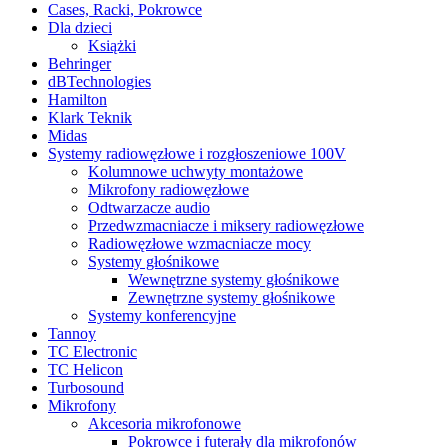
Cases, Racki, Pokrowce
Dla dzieci
Książki
Behringer
dBTechnologies
Hamilton
Klark Teknik
Midas
Systemy radiowęzłowe i rozgłoszeniowe 100V
Kolumnowe uchwyty montażowe
Mikrofony radiowęzłowe
Odtwarzacze audio
Przedwzmacniacze i miksery radiowęzłowe
Radiowęzłowe wzmacniacze mocy
Systemy głośnikowe
Wewnętrzne systemy głośnikowe
Zewnętrzne systemy głośnikowe
Systemy konferencyjne
Tannoy
TC Electronic
TC Helicon
Turbosound
Mikrofony
Akcesoria mikrofonowe
Pokrowce i futerały dla mikrofonów