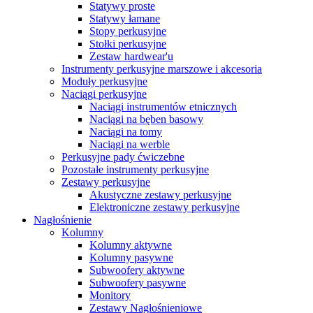
Statywy proste
Statywy łamane
Stopy perkusyjne
Stołki perkusyjne
Zestaw hardwear'u
Instrumenty perkusyjne marszowe i akcesoria
Moduły perkusyjne
Naciągi perkusyjne
Naciągi instrumentów etnicznych
Naciągi na bęben basowy
Naciągi na tomy
Naciągi na werble
Perkusyjne pady ćwiczebne
Pozostałe instrumenty perkusyjne
Zestawy perkusyjne
Akustyczne zestawy perkusyjne
Elektroniczne zestawy perkusyjne
Nagłośnienie
Kolumny
Kolumny aktywne
Kolumny pasywne
Subwoofery aktywne
Subwoofery pasywne
Monitory
Zestawy Nagłośnieniowe