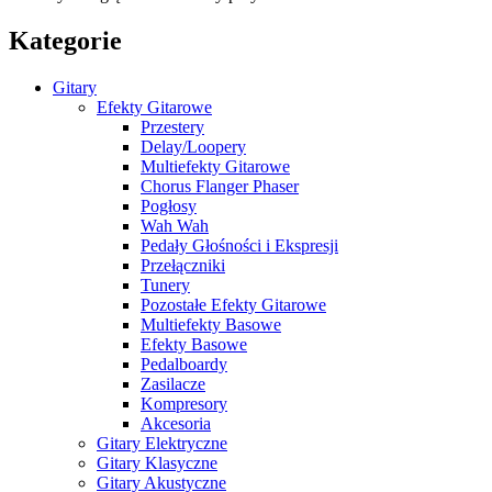
Kategorie
Gitary
Efekty Gitarowe
Przestery
Delay/Loopery
Multiefekty Gitarowe
Chorus Flanger Phaser
Pogłosy
Wah Wah
Pedały Głośności i Ekspresji
Przełączniki
Tunery
Pozostałe Efekty Gitarowe
Multiefekty Basowe
Efekty Basowe
Pedalboardy
Zasilacze
Kompresory
Akcesoria
Gitary Elektryczne
Gitary Klasyczne
Gitary Akustyczne