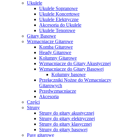
Ukulele
Ukulele Sopranowe
Ukulele Koncertowe
Ukulele Elektryczne
Akcesoria do Ukulele
Ukulele Tenorowe
Gitary Basowe
Wzmacniacze Gitarowe
Komba Gitarowe
Heady Gitarowe
Kolumny Gitarowe
Wzmacniacze do Gitary Akustycznej
Wzmacniacze do Gitary Basowej
Kolumny basowe
Przełączniki Nożne do Wzmacniaczy
Gitarowych
Przedwzmacniacze
Akcesoria
Części
Struny
Struny do gitary akustycznej
Struny do gitary elektrycznej
Struny do gitary klasycznej
Struny do gitary basowej
Pasy gitarowe