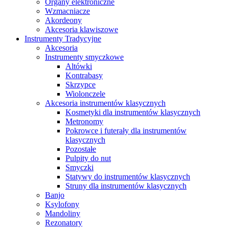
Organy elektroniczne
Wzmacniacze
Akordeony
Akcesoria klawiszowe
Instrumenty Tradycyjne
Akcesoria
Instrumenty smyczkowe
Altówki
Kontrabasy
Skrzypce
Wiolonczele
Akcesoria instrumentów klasycznych
Kosmetyki dla instrumentów klasycznych
Metronomy
Pokrowce i futerały dla instrumentów
klasycznych
Pozostałe
Pulpity do nut
Smyczki
Statywy do instrumentów klasycznych
Struny dla instrumentów klasycznych
Banjo
Ksylofony
Mandoliny
Rezonatory