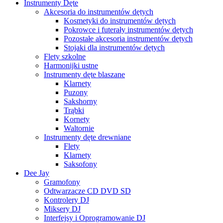
Instrumenty Dęte
Akcesoria do instrumentów dętych
Kosmetyki do instrumentów dętych
Pokrowce i futerały instrumentów dętych
Pozostałe akcesoria instrumentów dętych
Stojaki dla instrumentów dętych
Flety szkolne
Harmonijki ustne
Instrumenty dęte blaszane
Klarnety
Puzony
Sakshorny
Trąbki
Kornety
Waltornie
Instrumenty dęte drewniane
Flety
Klarnety
Saksofony
Dee Jay
Gramofony
Odtwarzacze CD DVD SD
Kontrolery DJ
Miksery DJ
Interfejsy i Oprogramowanie DJ