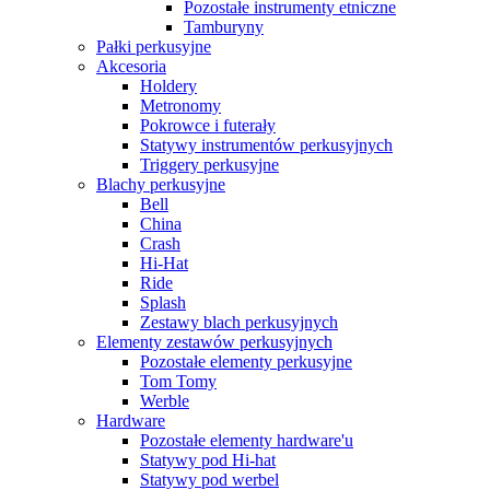
Pozostałe instrumenty etniczne
Tamburyny
Pałki perkusyjne
Akcesoria
Holdery
Metronomy
Pokrowce i futerały
Statywy instrumentów perkusyjnych
Triggery perkusyjne
Blachy perkusyjne
Bell
China
Crash
Hi-Hat
Ride
Splash
Zestawy blach perkusyjnych
Elementy zestawów perkusyjnych
Pozostałe elementy perkusyjne
Tom Tomy
Werble
Hardware
Pozostałe elementy hardware'u
Statywy pod Hi-hat
Statywy pod werbel