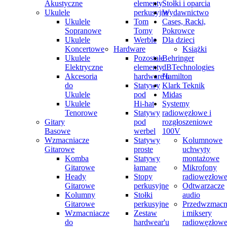
Akustyczne
elementy
Stołki i oparcia
Ukulele
perkusyjne
Wydawnictwo
Ukulele
Tom
Cases, Racki,
Sopranowe
Tomy
Pokrowce
Ukulele
Werble
Dla dzieci
Koncertowe
Hardware
Książki
Ukulele
Pozostałe
Behringer
Elektryczne
elementy
dBTechnologies
Akcesoria
hardware'u
Hamilton
do
Statywy
Klark Teknik
Ukulele
pod
Midas
Ukulele
Hi-hat
Systemy
Tenorowe
Statywy
radiowęzłowe i
Gitary
pod
rozgłoszeniowe
Basowe
werbel
100V
Wzmacniacze
Statywy
Kolumnowe
Gitarowe
proste
uchwyty
Komba
Statywy
montażowe
Gitarowe
łamane
Mikrofony
Heady
Stopy
radiowęzłow
Gitarowe
perkusyjne
Odtwarzacze
Kolumny
Stołki
audio
Gitarowe
perkusyjne
Przedwzmacn
Wzmacniacze
Zestaw
i miksery
do
hardwear'u
radiowęzłow