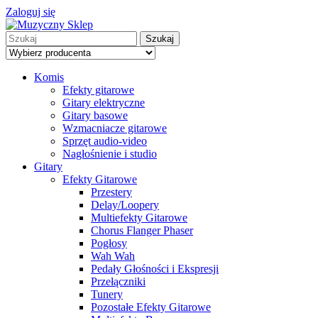
Zaloguj się
Szukaj
Komis
Efekty gitarowe
Gitary elektryczne
Gitary basowe
Wzmacniacze gitarowe
Sprzęt audio-video
Nagłośnienie i studio
Gitary
Efekty Gitarowe
Przestery
Delay/Loopery
Multiefekty Gitarowe
Chorus Flanger Phaser
Pogłosy
Wah Wah
Pedały Głośności i Ekspresji
Przełączniki
Tunery
Pozostałe Efekty Gitarowe