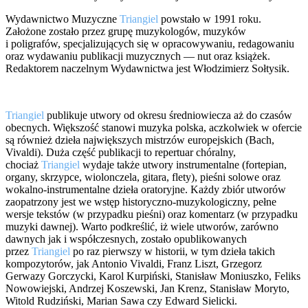
Wydawnictwo Muzyczne
Triangiel
powstało w 1991 roku.
Założone zostało przez grupę muzykologów, muzyków
i poligrafów, specjalizujących się w opracowywaniu, redagowaniu
oraz wydawaniu publikacji muzycznych — nut oraz książek.
Redaktorem naczelnym Wydawnictwa jest Włodzimierz Sołtysik.
Triangiel
publikuje utwory od okresu średniowiecza aż do czasów
obecnych. Większość stanowi muzyka polska, aczkolwiek w ofercie
są również dzieła największych mistrzów europejskich (Bach,
Vivaldi). Duża część publikacji to repertuar chóralny,
chociaż
Triangiel
wydaje także utwory instrumentalne (fortepian,
organy, skrzypce, wiolonczela, gitara, flety), pieśni solowe oraz
wokalno-instrumentalne dzieła oratoryjne. Każdy zbiór utworów
zaopatrzony jest we wstęp historyczno-muzykologiczny, pełne
wersje tekstów (w przypadku pieśni) oraz komentarz (w przypadku
muzyki dawnej). Warto podkreślić, iż wiele utworów, zarówno
dawnych jak i współczesnych, zostało opublikowanych
przez
Triangiel
po raz pierwszy w historii, w tym dzieła takich
kompozytorów, jak Antonio Vivaldi, Franz Liszt, Grzegorz
Gerwazy Gorczycki, Karol Kurpiński, Stanisław Moniuszko, Feliks
Nowowiejski, Andrzej Koszewski, Jan Krenz, Stanisław Moryto,
Witold Rudziński, Marian Sawa czy Edward Sielicki.