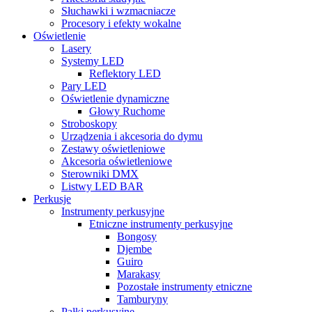
Słuchawki i wzmacniacze
Procesory i efekty wokalne
Oświetlenie
Lasery
Systemy LED
Reflektory LED
Pary LED
Oświetlenie dynamiczne
Głowy Ruchome
Stroboskopy
Urządzenia i akcesoria do dymu
Zestawy oświetleniowe
Akcesoria oświetleniowe
Sterowniki DMX
Listwy LED BAR
Perkusje
Instrumenty perkusyjne
Etniczne instrumenty perkusyjne
Bongosy
Djembe
Guiro
Marakasy
Pozostałe instrumenty etniczne
Tamburyny
Pałki perkusyjne