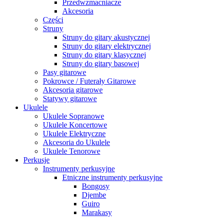
Przedwzmacniacze
Akcesoria
Części
Struny
Struny do gitary akustycznej
Struny do gitary elektrycznej
Struny do gitary klasycznej
Struny do gitary basowej
Pasy gitarowe
Pokrowce / Futerały Gitarowe
Akcesoria gitarowe
Statywy gitarowe
Ukulele
Ukulele Sopranowe
Ukulele Koncertowe
Ukulele Elektryczne
Akcesoria do Ukulele
Ukulele Tenorowe
Perkusje
Instrumenty perkusyjne
Etniczne instrumenty perkusyjne
Bongosy
Djembe
Guiro
Marakasy