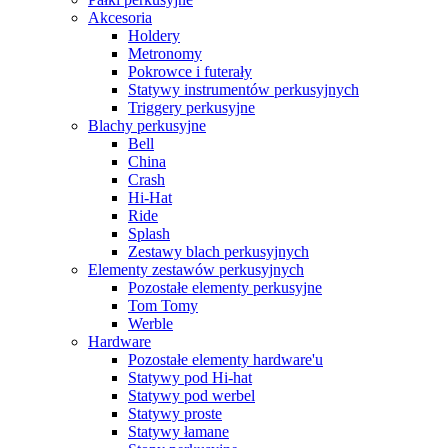
Akcesoria
Holdery
Metronomy
Pokrowce i futerały
Statywy instrumentów perkusyjnych
Triggery perkusyjne
Blachy perkusyjne
Bell
China
Crash
Hi-Hat
Ride
Splash
Zestawy blach perkusyjnych
Elementy zestawów perkusyjnych
Pozostałe elementy perkusyjne
Tom Tomy
Werble
Hardware
Pozostałe elementy hardware'u
Statywy pod Hi-hat
Statywy pod werbel
Statywy proste
Statywy łamane