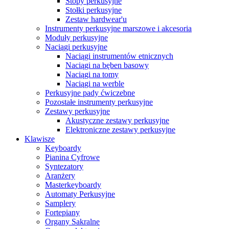
Stopy perkusyjne
Stołki perkusyjne
Zestaw hardwear'u
Instrumenty perkusyjne marszowe i akcesoria
Moduły perkusyjne
Naciągi perkusyjne
Naciągi instrumentów etnicznych
Naciągi na bęben basowy
Naciągi na tomy
Naciągi na werble
Perkusyjne pady ćwiczebne
Pozostałe instrumenty perkusyjne
Zestawy perkusyjne
Akustyczne zestawy perkusyjne
Elektroniczne zestawy perkusyjne
Klawisze
Keyboardy
Pianina Cyfrowe
Syntezatory
Aranżery
Masterkeyboardy
Automaty Perkusyjne
Samplery
Fortepiany
Organy Sakralne