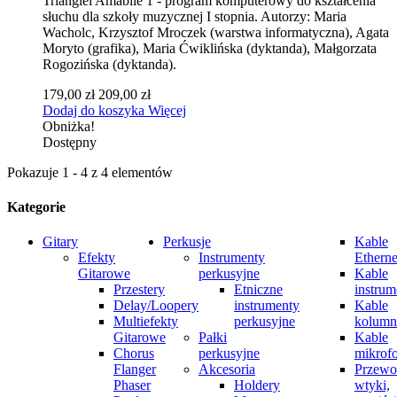
Triangiel Amabile 1 - program komputerowy do kształcenia
słuchu dla szkoły muzycznej I stopnia. Autorzy: Maria
Wacholc, Krzysztof Mroczek (warstwa informatyczna), Agata
Moryto (grafika), Maria Ćwiklińska (dyktanda), Małgorzata
Rogozińska (dyktanda).
179,00 zł
209,00 zł
Dodaj do koszyka
Więcej
Obniżka!
Dostępny
Pokazuje 1 - 4 z 4 elementów
Kategorie
Gitary
Perkusje
Kable
Efekty
Instrumenty
Etherne
Gitarowe
perkusyjne
Kable
Przestery
Etniczne
instrum
Delay/Loopery
instrumenty
Kable
Multiefekty
perkusyjne
kolum
Gitarowe
Pałki
Kable
Chorus
perkusyjne
mikrof
Flanger
Akcesoria
Przewo
Phaser
Holdery
wtyki,