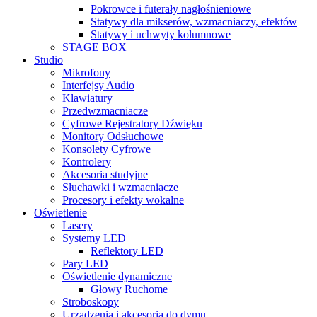
Pokrowce i futerały nagłośnieniowe
Statywy dla mikserów, wzmacniaczy, efektów
Statywy i uchwyty kolumnowe
STAGE BOX
Studio
Mikrofony
Interfejsy Audio
Klawiatury
Przedwzmacniacze
Cyfrowe Rejestratory Dźwięku
Monitory Odsłuchowe
Konsolety Cyfrowe
Kontrolery
Akcesoria studyjne
Słuchawki i wzmacniacze
Procesory i efekty wokalne
Oświetlenie
Lasery
Systemy LED
Reflektory LED
Pary LED
Oświetlenie dynamiczne
Głowy Ruchome
Stroboskopy
Urządzenia i akcesoria do dymu