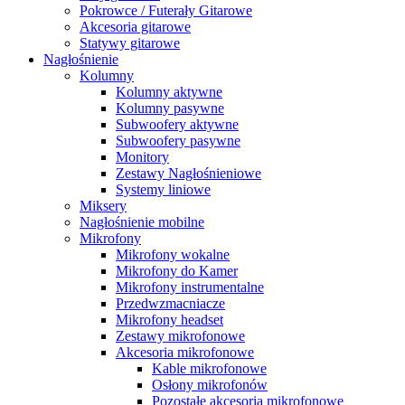
Pokrowce / Futerały Gitarowe
Akcesoria gitarowe
Statywy gitarowe
Nagłośnienie
Kolumny
Kolumny aktywne
Kolumny pasywne
Subwoofery aktywne
Subwoofery pasywne
Monitory
Zestawy Nagłośnieniowe
Systemy liniowe
Miksery
Nagłośnienie mobilne
Mikrofony
Mikrofony wokalne
Mikrofony do Kamer
Mikrofony instrumentalne
Przedwzmacniacze
Mikrofony headset
Zestawy mikrofonowe
Akcesoria mikrofonowe
Kable mikrofonowe
Osłony mikrofonów
Pozostałe akcesoria mikrofonowe