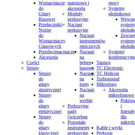
Wzmacniacze
marszowe i
mocy
do
akcesoria
Systemy
Gitary
Moduły
głośnikowe
Basowej
perkusyjne
Wewnęt
Przełączniki
Naciągi
system
Nożne
perkusyjne
głośni
do
Naciągi
Zewnęt
Wzmacniaczy
instrumentów
system
Gitarowych
etnicznych
głośni
Przedwzmacniacze
Naciągi
Systemy
Akcesoria
na
konferencyjn
Części
bęben
Tannoy
Struny
basowy
TC Electronic
Struny
Naciągi
TC Helicon
do
na
Turbosound
gitary
tomy
Mikrofony
akustycznej
Naciągi
Akcesoria
Struny
na
mikrofonowe
do
werble
Pokrow
gitary
Perkusyjne
i
elektrycznej
pady
futerały
Struny
ćwiczebne
dla
do
Pozostałe
mikrof
gitary
instrumenty
Kable i wtyki
klasycznej
perkusyjne
Perkusje