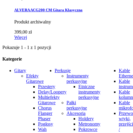
ALVERA ACG200 CM Gitara Klasyczna
Produkt archiwalny
399,00 zł
Więcej
Pokazuje 1 - 1 z 1 pozycji
Kategorie
Gitary
Perkusje
Kable
Efekty
Instrumenty
Etherne
Gitarowe
perkusyjne
Kable
Przestery
Etniczne
instrum
Delay/Loopery
instrumenty
Kable
Multiefekty
perkusyjne
kolum
Gitarowe
Pałki
Kable
Chorus
perkusyjne
mikrof
Flanger
Akcesoria
Przewo
Phaser
Holdery
wtyki,
Pogłosy
Metronomy
przejśc
Wah
Pokrowce
/