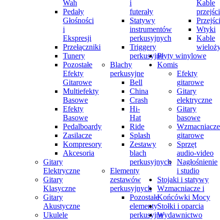
Wah
i
Kable
Pedały
futerały
przejśc
Głośności
Statywy
Przejśc
i
instrumentów
Wtyki
Ekspresji
perkusyjnych
Kable
Przełączniki
Triggery
wieloż
Tunery
perkusyjne
Płyty winylowe
Pozostałe
Blachy
Komis
Efekty
perkusyjne
Efekty
Gitarowe
Bell
gitarowe
Multiefekty
China
Gitary
Basowe
Crash
elektryczne
Efekty
Hi-
Gitary
Basowe
Hat
basowe
Pedalboardy
Ride
Wzmacniacze
Zasilacze
Splash
gitarowe
Kompresory
Zestawy
Sprzęt
Akcesoria
blach
audio-video
Gitary
perkusyjnych
Nagłośnienie
Elektryczne
Elementy
i studio
Gitary
zestawów
Stojaki i statywy
Klasyczne
perkusyjnych
Wzmacniacze i
Gitary
Pozostałe
Końcówki Mocy
Akustyczne
elementy
Stołki i oparcia
Ukulele
perkusyjne
Wydawnictwo