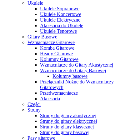
Ukulele
Ukulele Sopranowe
Ukulele Koncertowe
Ukulele Elektryczne
Akcesoria do Ukulele
Ukulele Tenorowe
Gitary Basowe
Wzmacniacze Gitarowe
Komba Gitarowe
Heady Gitarowe
Kolumny Gitarowe
Wzmacniacze do Gitary Akustycznej
Wzmacniacze do Gitary Basowej
Kolumny basowe
Przełączniki Nożne do Wzmacniaczy
Gitarowych
Przedwzmacniacze
Akcesoria
Części
Struny
Struny do gitary akustycznej
Struny do gitary elektrycznej
Struny do gitary klasycznej
Struny do gitary basowej
Pasy gitarowe