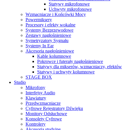
Statywy mikrofonowe
Uchwyty mikrofonowe
Wzmacniacze i Końcówki Mocy
Powermiksery
Procesory i efekty wokalne
Systemy Bezprzewodowe
Zestawy nagłośnieniowe
Symetryzatory Sygnału
Systemy In Ear
Akcesoria nagłośnieniowe
Kable kolumnowe
Pokrowce i futerały nagłośnieniowe
Statywy dla mikserów, wzmacniaczy, efektów
Statywy i uchwyty kolumnowe
STAGE BOX
Studio
Mikrofony
Interfejsy Audio
Klawiatury
Przedwzmacniacze
Cyfrowe Rejestratory Dźwięku
Monitory Odsłuchowe
Konsolety Cyfrowe
Kontrolery
Akcesoria studyjne