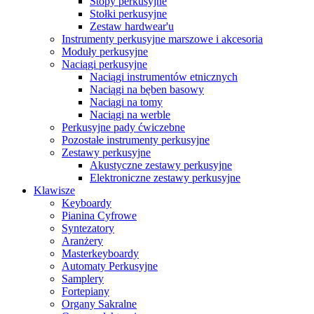
Stopy perkusyjne
Stołki perkusyjne
Zestaw hardwear'u
Instrumenty perkusyjne marszowe i akcesoria
Moduły perkusyjne
Naciągi perkusyjne
Naciągi instrumentów etnicznych
Naciągi na bęben basowy
Naciągi na tomy
Naciągi na werble
Perkusyjne pady ćwiczebne
Pozostałe instrumenty perkusyjne
Zestawy perkusyjne
Akustyczne zestawy perkusyjne
Elektroniczne zestawy perkusyjne
Klawisze
Keyboardy
Pianina Cyfrowe
Syntezatory
Aranżery
Masterkeyboardy
Automaty Perkusyjne
Samplery
Fortepiany
Organy Sakralne