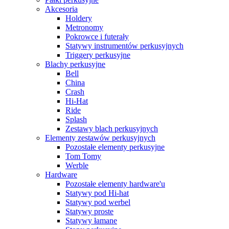
Akcesoria
Holdery
Metronomy
Pokrowce i futerały
Statywy instrumentów perkusyjnych
Triggery perkusyjne
Blachy perkusyjne
Bell
China
Crash
Hi-Hat
Ride
Splash
Zestawy blach perkusyjnych
Elementy zestawów perkusyjnych
Pozostałe elementy perkusyjne
Tom Tomy
Werble
Hardware
Pozostałe elementy hardware'u
Statywy pod Hi-hat
Statywy pod werbel
Statywy proste
Statywy łamane