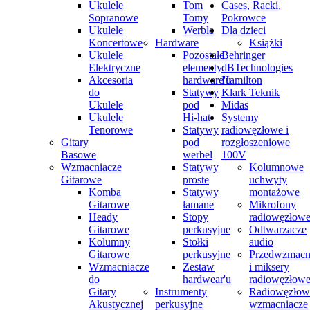
Ukulele
Tom
Cases, Racki,
Sopranowe
Tomy
Pokrowce
Ukulele
Werble
Dla dzieci
Koncertowe
Hardware
Książki
Ukulele
Pozostałe
Behringer
Elektryczne
elementy
dBTechnologies
Akcesoria
hardware'u
Hamilton
do
Statywy
Klark Teknik
Ukulele
pod
Midas
Ukulele
Hi-hat
Systemy
Tenorowe
Statywy
radiowęzłowe i
Gitary
pod
rozgłoszeniowe
Basowe
werbel
100V
Wzmacniacze
Statywy
Kolumnowe
Gitarowe
proste
uchwyty
Komba
Statywy
montażowe
Gitarowe
łamane
Mikrofony
Heady
Stopy
radiowęzłow
Gitarowe
perkusyjne
Odtwarzacze
Kolumny
Stołki
audio
Gitarowe
perkusyjne
Przedwzmacn
Wzmacniacze
Zestaw
i miksery
do
hardwear'u
radiowęzłow
Gitary
Instrumenty
Radiowęzłow
Akustycznej
perkusyjne
wzmacniacze