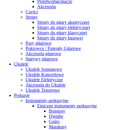
Przedwzmacniacze
Akcesoria
Części
Struny
Struny do gitary akustycznej
Struny do gitary elektrycznej
Struny do gitary klasycznej
Struny do gitary basowej
Pasy gitarowe
Pokrowce / Futerały Gitarowe
Akcesoria gitarowe
Statywy gitarowe
Ukulele
Ukulele Sopranowe
Ukulele Koncertowe
Ukulele Elektryczne
Akcesoria do Ukulele
Ukulele Tenorowe
Perkusje
Instrumenty perkusyjne
Etniczne instrumenty perkusyjne
Bongosy
Djembe
Guiro
Marakasy