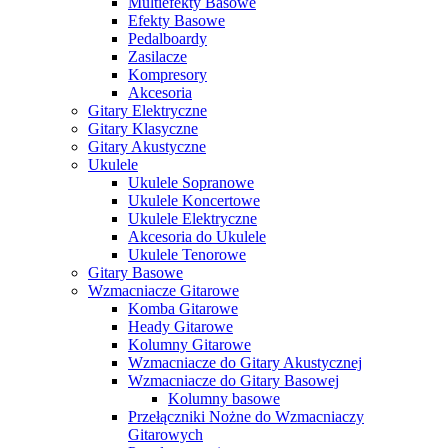
Multiefekty Basowe
Efekty Basowe
Pedalboardy
Zasilacze
Kompresory
Akcesoria
Gitary Elektryczne
Gitary Klasyczne
Gitary Akustyczne
Ukulele
Ukulele Sopranowe
Ukulele Koncertowe
Ukulele Elektryczne
Akcesoria do Ukulele
Ukulele Tenorowe
Gitary Basowe
Wzmacniacze Gitarowe
Komba Gitarowe
Heady Gitarowe
Kolumny Gitarowe
Wzmacniacze do Gitary Akustycznej
Wzmacniacze do Gitary Basowej
Kolumny basowe
Przełączniki Nożne do Wzmacniaczy
Gitarowych