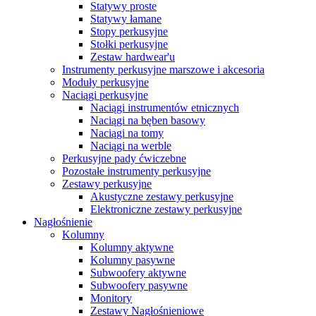
Statywy proste
Statywy łamane
Stopy perkusyjne
Stołki perkusyjne
Zestaw hardwear'u
Instrumenty perkusyjne marszowe i akcesoria
Moduły perkusyjne
Naciągi perkusyjne
Naciągi instrumentów etnicznych
Naciągi na bęben basowy
Naciągi na tomy
Naciągi na werble
Perkusyjne pady ćwiczebne
Pozostałe instrumenty perkusyjne
Zestawy perkusyjne
Akustyczne zestawy perkusyjne
Elektroniczne zestawy perkusyjne
Nagłośnienie
Kolumny
Kolumny aktywne
Kolumny pasywne
Subwoofery aktywne
Subwoofery pasywne
Monitory
Zestawy Nagłośnieniowe