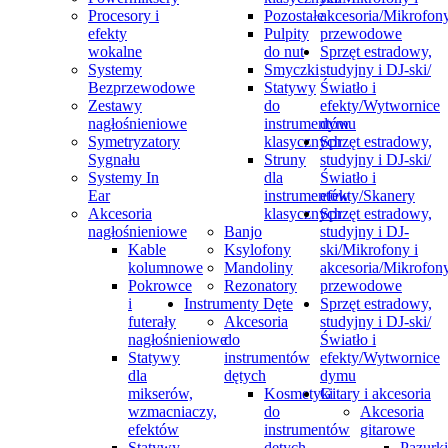
Procesory i
Pozostałe
akcesoria/Mikrofon
efekty
Pulpity
przewodowe
wokalne
do nut
Sprzęt estradowy,
Systemy
Smyczki
studyjny i DJ-ski/
Bezprzewodowe
Statywy
Światło i
Zestawy
do
efekty/Wytwornice
nagłośnieniowe
instrumentów
dymu
Symetryzatory
klasycznych
Sprzęt estradowy,
Sygnału
Struny
studyjny i DJ-ski/
Systemy In
dla
Światło i
Ear
instrumentów
efekty/Skanery
Akcesoria
klasycznych
Sprzęt estradowy,
nagłośnieniowe
Banjo
studyjny i DJ-
Kable
Ksylofony
ski/Mikrofony i
kolumnowe
Mandoliny
akcesoria/Mikrofon
Pokrowce
Rezonatory
przewodowe
i
Instrumenty Dęte
Sprzęt estradowy,
futerały
Akcesoria
studyjny i DJ-ski/
nagłośnieniowe
do
Światło i
Statywy
instrumentów
efekty/Wytwornice
dla
dętych
dymu
mikserów,
Kosmetyki
Gitary i akcesoria
wzmacniaczy,
do
Akcesoria
efektów
instrumentów
gitarowe
Statywy
dętych
Pazurki