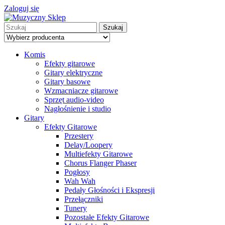
Zaloguj się
Szukaj
Komis
Efekty gitarowe
Gitary elektryczne
Gitary basowe
Wzmacniacze gitarowe
Sprzęt audio-video
Nagłośnienie i studio
Gitary
Efekty Gitarowe
Przestery
Delay/Loopery
Multiefekty Gitarowe
Chorus Flanger Phaser
Pogłosy
Wah Wah
Pedały Głośności i Ekspresji
Przełączniki
Tunery
Pozostałe Efekty Gitarowe