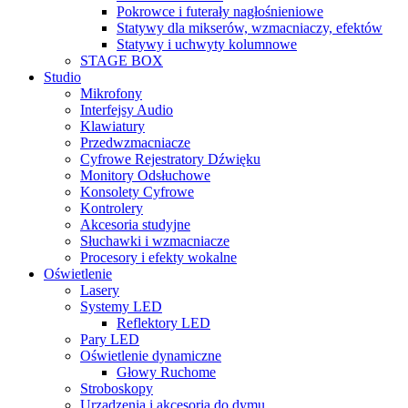
Pokrowce i futerały nagłośnieniowe
Statywy dla mikserów, wzmacniaczy, efektów
Statywy i uchwyty kolumnowe
STAGE BOX
Studio
Mikrofony
Interfejsy Audio
Klawiatury
Przedwzmacniacze
Cyfrowe Rejestratory Dźwięku
Monitory Odsłuchowe
Konsolety Cyfrowe
Kontrolery
Akcesoria studyjne
Słuchawki i wzmacniacze
Procesory i efekty wokalne
Oświetlenie
Lasery
Systemy LED
Reflektory LED
Pary LED
Oświetlenie dynamiczne
Głowy Ruchome
Stroboskopy
Urządzenia i akcesoria do dymu