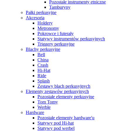
Pozostałe instrumenty etniczne
Tamburyny
Pałki perkusyjne
Akcesoria
Holdery
Metronomy
Pokrowce i futerały
Statywy instrumentów perkusyjnych
Triggery perkusyjne
Blachy perkusyjne
Bell
China
Crash
Hi-Hat
Ride
Splash
Zestawy blach perkusyjnych
Elementy zestawów perkusyjnych
Pozostałe elementy perkusyjne
Tom Tomy
Werble
Hardware
Pozostałe elementy hardware'u
Statywy pod Hi-hat
Statywy pod werbel