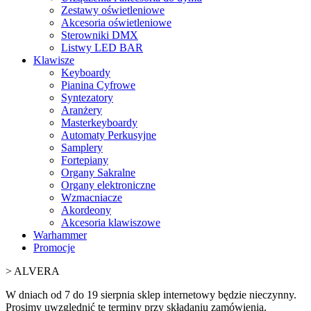
Zestawy oświetleniowe
Akcesoria oświetleniowe
Sterowniki DMX
Listwy LED BAR
Klawisze
Keyboardy
Pianina Cyfrowe
Syntezatory
Aranżery
Masterkeyboardy
Automaty Perkusyjne
Samplery
Fortepiany
Organy Sakralne
Organy elektroniczne
Wzmacniacze
Akordeony
Akcesoria klawiszowe
Warhammer
Promocje
>
ALVERA
W dniach od 7 do 19 sierpnia sklep internetowy będzie nieczynny.
Prosimy uwzględnić te terminy przy składaniu zamówienia.