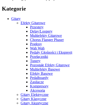
Kategorie
Gitary
Efekty Gitarowe
Przestery
Delay/Loopery
Multiefekty Gitarowe
Chorus Flanger Phaser
Pogłosy
Wah Wah
Pedały Głośności i Ekspresji
Przełączniki
Tunery
Pozostałe Efekty Gitarowe
Multiefekty Basowe
Efekty Basowe
Pedalboardy
Zasilacze
Kompresory
Akcesoria
Gitary Elektryczne
Gitary Klasyczne
Gitary Akustyczne