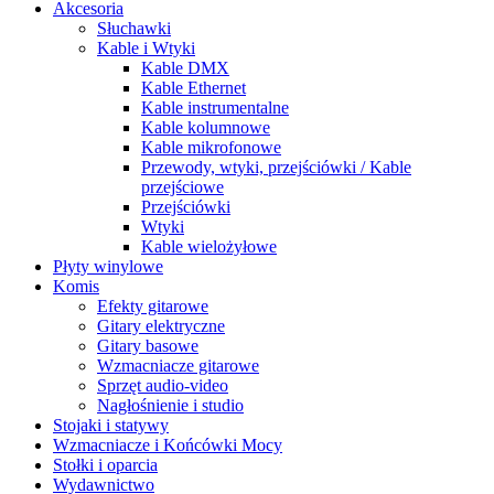
Akcesoria
Słuchawki
Kable i Wtyki
Kable DMX
Kable Ethernet
Kable instrumentalne
Kable kolumnowe
Kable mikrofonowe
Przewody, wtyki, przejściówki / Kable
przejściowe
Przejściówki
Wtyki
Kable wielożyłowe
Płyty winylowe
Komis
Efekty gitarowe
Gitary elektryczne
Gitary basowe
Wzmacniacze gitarowe
Sprzęt audio-video
Nagłośnienie i studio
Stojaki i statywy
Wzmacniacze i Końcówki Mocy
Stołki i oparcia
Wydawnictwo