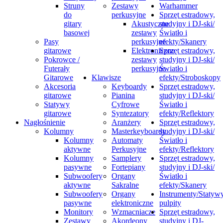
Struny
Zestawy
Warhammer
do
perkusyjne
Sprzęt estradowy,
gitary
Akustyczne
studyjny i DJ-ski/
basowej
zestawy
Światło i
Pasy
perkusyjne
efekty/Skanery
gitarowe
Elektroniczne
Sprzęt estradowy,
Pokrowce /
zestawy
studyjny i DJ-ski/
Futerały
perkusyjne
Światło i
Gitarowe
Klawisze
efekty/Stroboskopy
Akcesoria
Keyboardy
Sprzęt estradowy,
gitarowe
Pianina
studyjny i DJ-ski/
Statywy
Cyfrowe
Światło i
gitarowe
Syntezatory
efekty/Reflektory
Nagłośnienie
Aranżery
Sprzęt estradowy,
Kolumny
Masterkeyboardy
studyjny i DJ-ski/
Kolumny
Automaty
Światło i
aktywne
Perkusyjne
efekty/Reflektory
Kolumny
Samplery
Sprzęt estradowy,
pasywne
Fortepiany
studyjny i DJ-ski/
Subwoofery
Organy
Światło i
aktywne
Sakralne
efekty/Skanery
Subwoofery
Organy
Instrumenty/Statywy
pasywne
elektroniczne
pulpity
Monitory
Wzmacniacze
Sprzęt estradowy,
Zestawy
Akordeony
studyjny i DJ-