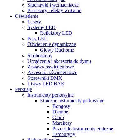
Słuchawki i wzmacniacze
Procesory i efekty wokalne
Oświetlenie
Lasery
Systemy LED
Reflektory LED
Pary LED
Oświetlenie dynamiczne
Głowy Ruchome
Stroboskopy
Urządzenia i akcesoria do dymu
Zestawy oświetleniowe
Akcesoria oświetleniowe
Sterowniki DMX
Listwy LED BAR
Perkusje
Instrumenty perkusyjne
Etniczne instrumenty perkusyjne
Bongosy
Djembe
Guiro
Marakasy
Pozostałe instrumenty etniczne
Tamburyny
Pałki perkusyjne