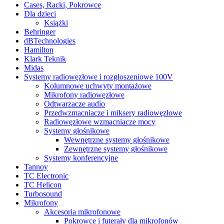
Cases, Racki, Pokrowce
Dla dzieci
Książki
Behringer
dBTechnologies
Hamilton
Klark Teknik
Midas
Systemy radiowęzłowe i rozgłoszeniowe 100V
Kolumnowe uchwyty montażowe
Mikrofony radiowęzłowe
Odtwarzacze audio
Przedwzmacniacze i miksery radiowęzłowe
Radiowęzłowe wzmacniacze mocy
Systemy głośnikowe
Wewnętrzne systemy głośnikowe
Zewnętrzne systemy głośnikowe
Systemy konferencyjne
Tannoy
TC Electronic
TC Helicon
Turbosound
Mikrofony
Akcesoria mikrofonowe
Pokrowce i futerały dla mikrofonów