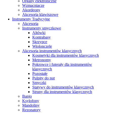
Organy elektroniczne
Wzmacniacze
Akordeony
Akcesoria klawiszowe
Instrumenty Tradycyjne
Akcesoria
Instrumenty smyczkowe
Altówki
Kontrabasy
Skrzypce
Wiolonczele
Akcesoria instrumentów klasycznych
Kosmetyki dla instrumentów klasycznych
Metronomy
Pokrowce i futerały dla instrumentów
klasycznych
Pozostałe
Pulpity do nut
Smyczki
Statywy do instrumentów klasycznych
Struny dla instrumentów klasycznych
Banjo
Ksylofony
Mandoliny
Rezonatory