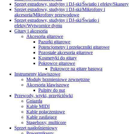
Sprzęt estradowy, studyjny i DJ-ski/Światło i efekty/Skanery
Sprzęt estradowy, studyjny i DJ-ski/Mikrofony i
akcesoria/Mikrofony przewodowe
Sprzęt estradowy, studyjny i DJ-ski/Światło i
efekty/Wytwornice dymu
Gitary i akcesoria
Akcesoria gitarowe
Pazurki gitarowe
Potencjometry i przełączniki gitarowe
Pozostałe akcesoria gitarowe
Kosmetyki do gitary
Pokrowce gitarowe
Pokrowce na gitarę basową
Instrumenty klawiszowe
Moduły brzmieniowe zewnętrzne
Akcesoria klawiszowe
Pulpity do nut
Przewody, wtyki, przejściówki
Gniazda
Kable MIDI
Kable połączeniowe
Kable zasilające
Stageboxy, multicore
Sprzęt nagłośnieniowy
Powermiksery