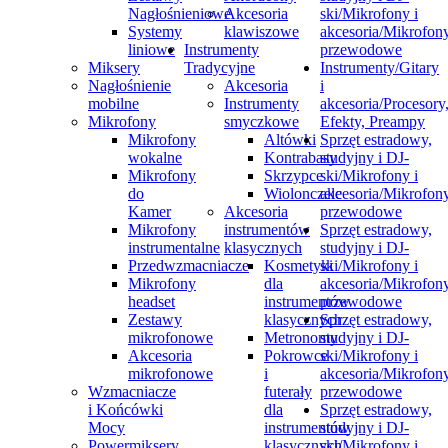
Nagłośnieniowe
Akcesoria
ski/Mikrofony i
Systemy
klawiszowe
akcesoria/Mikrofon
liniowe
Instrumenty
przewodowe
Miksery
Tradycyjne
Instrumenty/Gitary
Nagłośnienie
Akcesoria
i
mobilne
Instrumenty
akcesoria/Procesory
Mikrofony
smyczkowe
Efekty, Preampy
Mikrofony
Altówki
Sprzęt estradowy,
wokalne
Kontrabasy
studyjny i DJ-
Mikrofony
Skrzypce
ski/Mikrofony i
do
Wiolonczele
akcesoria/Mikrofon
Kamer
Akcesoria
przewodowe
Mikrofony
instrumentów
Sprzęt estradowy,
instrumentalne
klasycznych
studyjny i DJ-
Przedwzmacniacze
Kosmetyki
ski/Mikrofony i
Mikrofony
dla
akcesoria/Mikrofon
headset
instrumentów
przewodowe
Zestawy
klasycznych
Sprzęt estradowy,
mikrofonowe
Metronomy
studyjny i DJ-
Akcesoria
Pokrowce
ski/Mikrofony i
mikrofonowe
i
akcesoria/Mikrofon
Wzmacniacze
futerały
przewodowe
i Końcówki
dla
Sprzęt estradowy,
Mocy
instrumentów
studyjny i DJ-
Powermiksery
klasycznych
ski/Mikrofony i