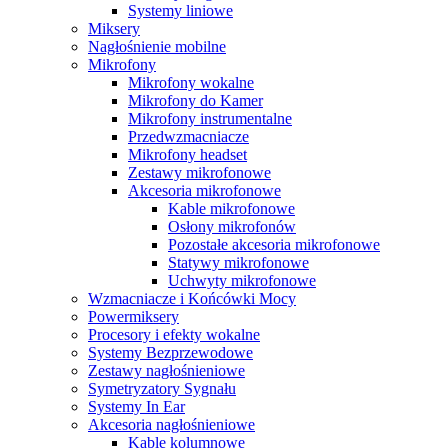
Systemy liniowe
Miksery
Nagłośnienie mobilne
Mikrofony
Mikrofony wokalne
Mikrofony do Kamer
Mikrofony instrumentalne
Przedwzmacniacze
Mikrofony headset
Zestawy mikrofonowe
Akcesoria mikrofonowe
Kable mikrofonowe
Osłony mikrofonów
Pozostałe akcesoria mikrofonowe
Statywy mikrofonowe
Uchwyty mikrofonowe
Wzmacniacze i Końcówki Mocy
Powermiksery
Procesory i efekty wokalne
Systemy Bezprzewodowe
Zestawy nagłośnieniowe
Symetryzatory Sygnału
Systemy In Ear
Akcesoria nagłośnieniowe
Kable kolumnowe