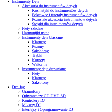
Instrumenty Dęte
Akcesoria do instrumentów dętych
Kosmetyki do instrumentów dętych
Pokrowce i futerały instrumentów dętych
Pozostałe akcesoria instrumentów dętych
Stojaki dla instrumentów dętych
Flety szkolne
Harmonijki ustne
Instrumenty dęte blaszane
Klarnety
Puzony
Sakshorny
Trąbki
Kornety
Waltornie
Instrumenty dęte drewniane
Flety
Klarnety
Saksofony
Dee Jay
Gramofony
Odtwarzacze CD DVD SD
Kontrolery DJ
Miksery DJ
Interfejsy i Oprogramowanie DJ