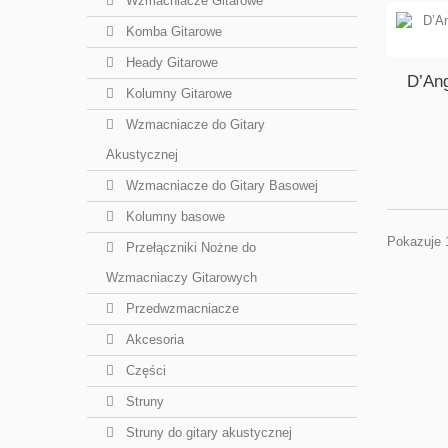
Wzmacniacze Gitarowe
Komba Gitarowe
Heady Gitarowe
D’An
Kolumny Gitarowe
Wzmacniacze do Gitary
Akustycznej
Wzmacniacze do Gitary Basowej
Kolumny basowe
Pokazuje 
Przełączniki Nożne do
Wzmacniaczy Gitarowych
Przedwzmacniacze
Akcesoria
Części
Struny
Struny do gitary akustycznej