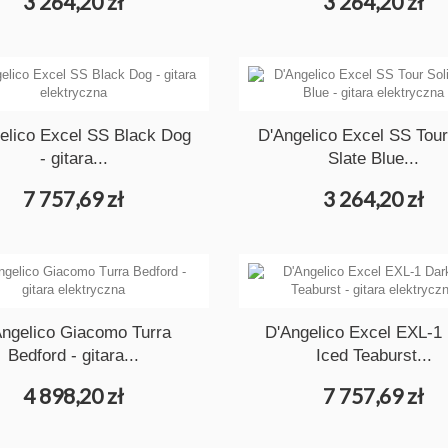
3 264,20 zł
3 264,20 zł
elico Excel SS Black Dog
D'Angelico Excel SS Tour
- gitara...
Slate Blue...
7 757,69 zł
3 264,20 zł
Angelico Giacomo Turra
D'Angelico Excel EXL-1
Bedford - gitara...
Iced Teaburst...
4 898,20 zł
7 757,69 zł