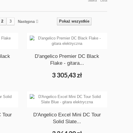
Siatka
Lista
2
3
Pokaż wszystkie
Następna
Black
D'angelico Premier DC Black
Flake - gitara...
3 305,43 zł
C Tour
D'Angelico Excel Mini DC Tour
Solid Slate...