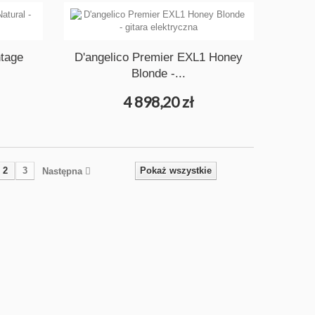
ntage
D'angelico Premier EXL1 Honey
Blonde -...
4 898,20 zł
2
3
Pokaż wszystkie
Następna