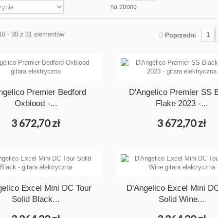
na stronę
16 - 30 z 31 elementów
1
Poprzedni
ngelico Premier Bedford
D'Angelico Premier SS 
Oxblood -...
Flake 2023 -...
3 672,70 zł
3 672,70 zł
elico Excel Mini DC Tour
D'Angelico Excel Mini D
Solid Black...
Solid Wine...