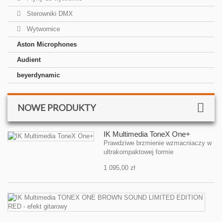
Sterowniki DMX
Wytwornice
Aston Microphones
Audient
beyerdynamic
NOWE PRODUKTY
IK Multimedia ToneX One+
Prawdziwe brzmienie wzmacniaczy w
ultrakompaktowej formie
1 095,00 zł
IK
Mu
T