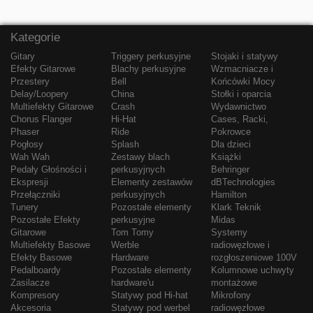
Kategorie
Gitary
Triggery perkusyjne
Stojaki i statywy
Efekty Gitarowe
Blachy perkusyjne
Wzmacniacze i
Przestery
Bell
Końcówki Mocy
Delay/Loopery
China
Stołki i oparcia
Multiefekty Gitarowe
Crash
Wydawnictwo
Chorus Flanger
Hi-Hat
Cases, Racki,
Phaser
Ride
Pokrowce
Pogłosy
Splash
Dla dzieci
Wah Wah
Zestawy blach
Książki
Pedały Głośności i
perkusyjnych
Behringer
Ekspresji
Elementy zestawów
dBTechnologies
Przełączniki
perkusyjnych
Hamilton
Tunery
Pozostałe elementy
Klark Teknik
Pozostałe Efekty
perkusyjne
Midas
Gitarowe
Tom Tomy
Systemy
Multiefekty Basowe
Werble
radiowęzłowe i
Efekty Basowe
Hardware
rozgłoszeniowe 100V
Pedalboardy
Pozostałe elementy
Kolumnowe uchwyty
Zasilacze
hardware'u
montażowe
Kompresory
Statywy pod Hi-hat
Mikrofony
Akcesoria
Statywy pod werbel
radiowęzłowe