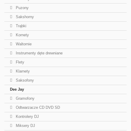
Puzony
Sakshorny
Trąbki
Kornety
Waltornie
Instrumenty dęte drewniane
Flety
Klarnety
Saksofony
Dee Jay
Gramofony
Odtwarzacze CD DVD SD
Kontrolery DJ
Miksery DJ