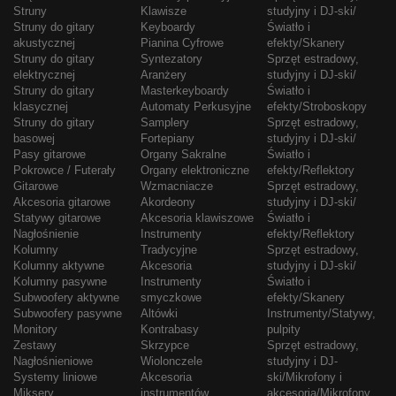
Struny
Klawisze
studyjny i DJ-ski/
Struny do gitary
Keyboardy
Światło i
akustycznej
Pianina Cyfrowe
efekty/Skanery
Struny do gitary
Syntezatory
Sprzęt estradowy,
elektrycznej
Aranżery
studyjny i DJ-ski/
Struny do gitary
Masterkeyboardy
Światło i
klasycznej
Automaty Perkusyjne
efekty/Stroboskopy
Struny do gitary
Samplery
Sprzęt estradowy,
basowej
Fortepiany
studyjny i DJ-ski/
Pasy gitarowe
Organy Sakralne
Światło i
Pokrowce / Futerały
Organy elektroniczne
efekty/Reflektory
Gitarowe
Wzmacniacze
Sprzęt estradowy,
Akcesoria gitarowe
Akordeony
studyjny i DJ-ski/
Statywy gitarowe
Akcesoria klawiszowe
Światło i
Nagłośnienie
Instrumenty
efekty/Reflektory
Kolumny
Tradycyjne
Sprzęt estradowy,
Kolumny aktywne
Akcesoria
studyjny i DJ-ski/
Kolumny pasywne
Instrumenty
Światło i
Subwoofery aktywne
smyczkowe
efekty/Skanery
Subwoofery pasywne
Altówki
Instrumenty/Statywy,
Monitory
Kontrabasy
pulpity
Zestawy
Skrzypce
Sprzęt estradowy,
Nagłośnieniowe
Wiolonczele
studyjny i DJ-
Systemy liniowe
Akcesoria
ski/Mikrofony i
Miksery
instrumentów
akcesoria/Mikrofony