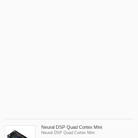
O
B
S
L
E
R
-
ef
gi
No
li
ef
gi
IK
Mu
T
O
Br
So
59
Neural DSP Quad Cortex Mini
Neural DSP Quad Cortex Mini