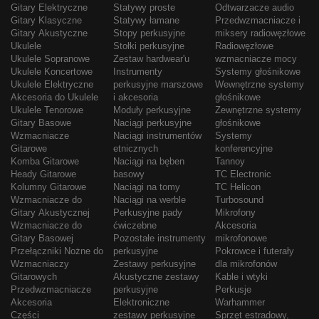
Gitary Elektryczne
Statywy proste
Odtwarzacze audio
Gitary Klasyczne
Statywy łamane
Przedwzmacniacze i
Gitary Akustyczne
Stopy perkusyjne
miksery radiowęzłowe
Ukulele
Stołki perkusyjne
Radiowęzłowe
Ukulele Sopranowe
Zestaw hardwear'u
wzmacniacze mocy
Ukulele Koncertowe
Instrumenty
Systemy głośnikowe
Ukulele Elektryczne
perkusyjne marszowe
Wewnętrzne systemy
Akcesoria do Ukulele
i akcesoria
głośnikowe
Ukulele Tenorowe
Moduły perkusyjne
Zewnętrzne systemy
Gitary Basowe
Naciągi perkusyjne
głośnikowe
Wzmacniacze
Naciągi instrumentów
Systemy
Gitarowe
etnicznych
konferencyjne
Komba Gitarowe
Naciągi na bęben
Tannoy
Heady Gitarowe
basowy
TC Electronic
Kolumny Gitarowe
Naciągi na tomy
TC Helicon
Wzmacniacze do
Naciągi na werble
Turbosound
Gitary Akustycznej
Perkusyjne pady
Mikrofony
Wzmacniacze do
ćwiczebne
Akcesoria
Gitary Basowej
Pozostałe instrumenty
mikrofonowe
Przełączniki Nożne do
perkusyjne
Pokrowce i futerały
Wzmacniaczy
Zestawy perkusyjne
dla mikrofonów
Gitarowych
Akustyczne zestawy
Kable i wtyki
Przedwzmacniacze
perkusyjne
Perkusje
Akcesoria
Elektroniczne
Warhammer
Części
zestawy perkusyjne
Sprzęt estradowy,