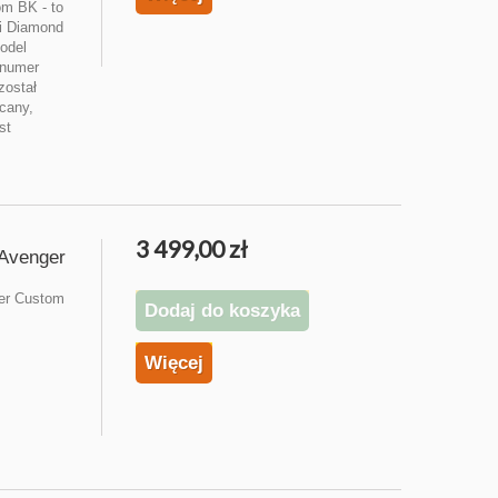
m BK - to
ii Diamond
model
 numer
został
ęcany,
st
3 499,00 zł
 Avenger
ter Custom
Dodaj do koszyka
Więcej