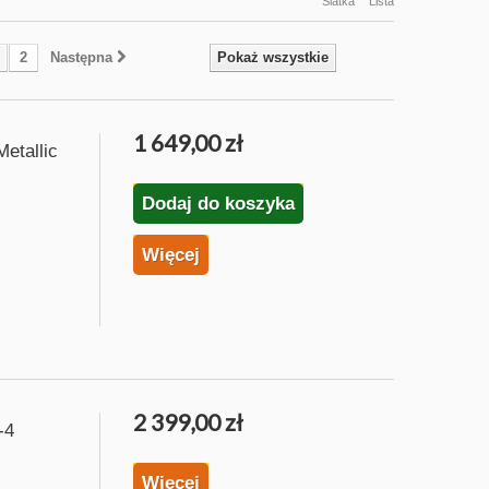
Siatka
Lista
2
Następna
Pokaż wszystkie
1 649,00 zł
etallic
Dodaj do koszyka
Więcej
2 399,00 zł
-4
Więcej