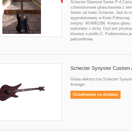
Schecter Diamond Series P-4 Custo
czterostrunowa gitara basowa z ser
Series od marki Schecter. Jest to 
wyprodukowany w Korei Północnej,
seryjny: W14061356. Korpus gitary 
wykonany z olchy. Gryf jest przykr
klonowy o profilu C. Podstrunnica je
palisandrowa.
Schecter Synyster Custom
Gitara elektryczna Schecter Synys
Avenger
Oczekiwanie na dostawę