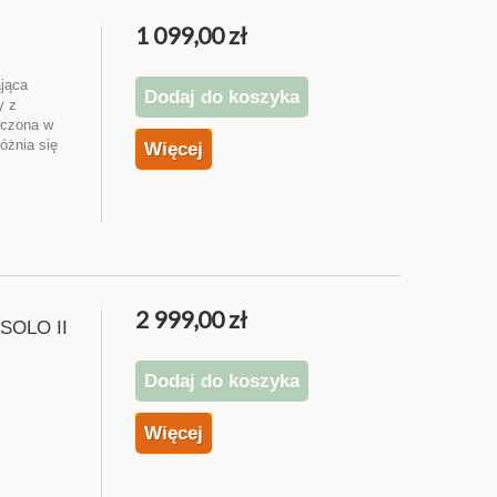
1 099,00 zł
ająca
Dodaj do koszyka
y z
ńczona w
óżnia się
Więcej
2 999,00 zł
SOLO II
Dodaj do koszyka
Więcej