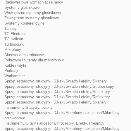
Radiowęzłowe wzmacniacze mocy
Systemy głośnikowe
Wewnętrzne systemy głośnikowe
Zewnętrzne systemy głośnikowe
Systemy konferencyjne
Tannoy
TC Electronic
TC Helicon
Turbosound
Mikrofony
Akcesoria mikrofonowe
Pokrowce i futerały dla mikrofonów
Kable i wtyki
Perkusje
Warhammer
Sprzęt estradowy, studyjny i DJ-ski/Światło i efekty/Skanery
Sprzęt estradowy, studyjny i DJ-ski/Światło i efekty/Stroboskopy
Sprzęt estradowy, studyjny i DJ-ski/Światło i efekty/Reflektory
Sprzęt estradowy, studyjny i DJ-ski/Światło i efekty/Reflektory
Sprzęt estradowy, studyjny i DJ-ski/Światło i efekty/Skanery
Instrumenty/Statywy, pulpity
Sprzęt estradowy, studyjny i DJ-ski/Mikrofony i akcesoria/Mikrofony
przewodowe
Instrumenty/Gitary i akcesoria/Procesory, Efekty, Preampy
Sprzęt estradowy, studyjny i DJ-ski/Mikrofony i akcesoria/Mikrofony