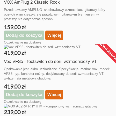
VOX AmPlug 2 Classic Rock
Przedstawiamy AMPLUG- słuchawkowy wzmacniacz gitarowy,który
pozwoli wam cieszyć się prawdziwym gitarowym brzmieniem w
prostszy niż dotychczas sposób.
159,00 zł
Dodaj do koszyka
Więcej
Oczekiwanie na dostawę
WYPRZEDA
419,00 zł
Vox VFS5 - footswitch do serii wzmacniaczy VT
Opakowanie jest lekko uszkodzone. Specyfikacja: marka: Vox, model:
VFS5, typ: kontroler nożny, dedykowany do serii wzmacniaczy VT,
wytrzymała metalowa obudowa
419,00 zł
Dodaj do koszyka
Więcej
Oczekiwanie na dostawę
239,00 zł