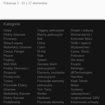
Pokazuje 1 - 15 z 17 elementów
Kategorie
Gitary
Triggery perkusyjne
Stojaki i statywy
Efekty Gitarowe
Blachy perkusyjne
Wzmacniacze i
Przestery
Bell
Końcówki Mocy
Delay/Loopery
China
Stołki i oparcia
Multiefekty Gitarowe
Crash
Wydawnictwo
Chorus Flanger
Hi-Hat
Cases, Racki,
Phaser
Ride
Pokrowce
Pogłosy
Splash
Dla dzieci
Wah Wah
Zestawy blach
Książki
Pedały Głośności i
perkusyjnych
Behringer
Ekspresji
Elementy zestawów
dBTechnologies
Przełączniki
perkusyjnych
Hamilton
Tunery
Pozostałe elementy
Klark Teknik
Pozostałe Efekty
perkusyjne
Midas
Gitarowe
Tom Tomy
Systemy
Multiefekty Basowe
Werble
radiowęzłowe i
Efekty Basowe
Hardware
rozgłoszeniowe 100V
Pedalboardy
Pozostałe elementy
Kolumnowe uchwyty