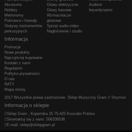
Akcesoria
Gitary elektryczne
Audient
Holdery
Gitary basowe
beyerdynamic
Metronomy
Wzmacniacze
Pokrowce i futerały
gitarowe
Statywy instrumentów
Sprzęt audio-video
perkusyjnych
Nagłośnienie i studio
Informacja
Promocje
Nowe produkty
Najczęściej kupowane
Kontakt z nami
Regulamin
Polityka prywatności
O nas
RATY
Mapa strony
2017 Wszystkie prawa zastrzeżone.
Sklep Muzyczny Gram
//
Strymon
Informacja o sklepie
Sklep Gram , Kopernika 25 75-425 Koszalin Polska
Skontaktuj się z nami:
506338538
E-mail:
sklep@sklepgram.pl