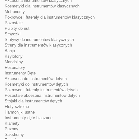
Akcesoria instrumentów klasycznych
Kosmetyki dla instrumentów klasycznych
Metronomy
Pokrowce i futerały dla instrumentów klasycznych
Pozostałe
Pulpity do nut
Smyczki
Statywy do instrumentów klasycznych
Struny dla instrumentów klasycznych
Banjo
Ksylofony
Mandoliny
Rezonatory
Instrumenty Dęte
Akcesoria do instrumentów dętych
Kosmetyki do instrumentów dętych
Pokrowce i futerały instrumentów dętych
Pozostałe akcesoria instrumentów dętych
Stojaki dla instrumentów dętych
Flety szkolne
Harmonijki ustne
Instrumenty dęte blaszane
Klarnety
Puzony
Sakshorny