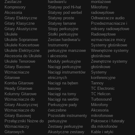
Zasilacze
hardware'u
montażowe
Kompresory
Statywy pod Hi-hat
Mikrofony
Akcesoria
Statywy pod werbel
radiowęzłowe
Gitary Elektryczne
Statywy proste
Odtwarzacze audio
Gitary Klasyczne
Statywy łamane
Przedwzmacniacze i
Gitary Akustyczne
Stopy perkusyjne
miksery radiowęzłowe
Ukulele
Stołki perkusyjne
Radiowęzłowe
Ukulele Sopranowe
Zestaw hardwear'u
wzmacniacze mocy
Ukulele Koncertowe
Instrumenty
Systemy głośnikowe
Ukulele Elektryczne
perkusyjne marszowe
Wewnętrzne systemy
Akcesoria do Ukulele
i akcesoria
głośnikowe
Ukulele Tenorowe
Moduły perkusyjne
Zewnętrzne systemy
Gitary Basowe
Naciągi perkusyjne
głośnikowe
Wzmacniacze
Naciągi instrumentów
Systemy
Gitarowe
etnicznych
konferencyjne
Komba Gitarowe
Naciągi na bęben
Tannoy
Heady Gitarowe
basowy
TC Electronic
Kolumny Gitarowe
Naciągi na tomy
TC Helicon
Wzmacniacze do
Naciągi na werble
Turbosound
Gitary Akustycznej
Perkusyjne pady
Mikrofony
Wzmacniacze do
ćwiczebne
Akcesoria
Gitary Basowej
Pozostałe instrumenty
mikrofonowe
Przełączniki Nożne do
perkusyjne
Pokrowce i futerały
Wzmacniaczy
Zestawy perkusyjne
dla mikrofonów
Gitarowych
Akustyczne zestawy
Kable i wtyki