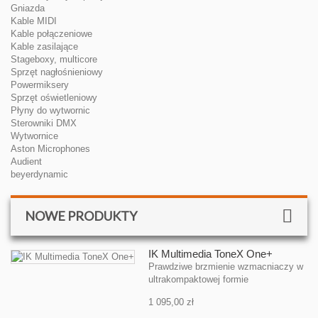
Gniazda
Kable MIDI
Kable połączeniowe
Kable zasilające
Stageboxy, multicore
Sprzęt nagłośnieniowy
Powermiksery
Sprzęt oświetleniowy
Płyny do wytwornic
Sterowniki DMX
Wytwornice
Aston Microphones
Audient
beyerdynamic
NOWE PRODUKTY
IK Multimedia ToneX One+
Prawdziwe brzmienie wzmacniaczy w
ultrakompaktowej formie
1 095,00 zł