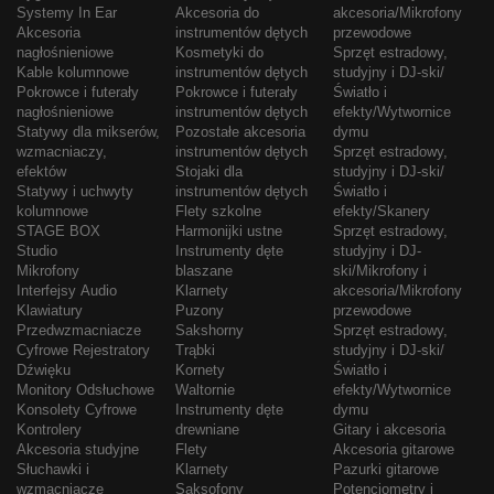
Systemy In Ear
Akcesoria do
akcesoria/Mikrofony
Akcesoria
instrumentów dętych
przewodowe
nagłośnieniowe
Kosmetyki do
Sprzęt estradowy,
Kable kolumnowe
instrumentów dętych
studyjny i DJ-ski/
Pokrowce i futerały
Pokrowce i futerały
Światło i
nagłośnieniowe
instrumentów dętych
efekty/Wytwornice
Statywy dla mikserów,
Pozostałe akcesoria
dymu
wzmacniaczy,
instrumentów dętych
Sprzęt estradowy,
efektów
Stojaki dla
studyjny i DJ-ski/
Statywy i uchwyty
instrumentów dętych
Światło i
kolumnowe
Flety szkolne
efekty/Skanery
STAGE BOX
Harmonijki ustne
Sprzęt estradowy,
Studio
Instrumenty dęte
studyjny i DJ-
Mikrofony
blaszane
ski/Mikrofony i
Interfejsy Audio
Klarnety
akcesoria/Mikrofony
Klawiatury
Puzony
przewodowe
Przedwzmacniacze
Sakshorny
Sprzęt estradowy,
Cyfrowe Rejestratory
Trąbki
studyjny i DJ-ski/
Dźwięku
Kornety
Światło i
Monitory Odsłuchowe
Waltornie
efekty/Wytwornice
Konsolety Cyfrowe
Instrumenty dęte
dymu
Kontrolery
drewniane
Gitary i akcesoria
Akcesoria studyjne
Flety
Akcesoria gitarowe
Słuchawki i
Klarnety
Pazurki gitarowe
wzmacniacze
Saksofony
Potencjometry i