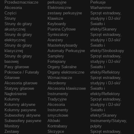
Przedwzmacniacze
perkusyjne
Perkusje
Akcesoria
Elektroniczne
Warhammer
Części
zestawy perkusyjne
Sprzęt estradowy,
Struny
Klawisze
studyjny i DJ-ski/
Struny do gitary
Keyboardy
Światło i
akustycznej
Pianina Cyfrowe
efekty/Skanery
Struny do gitary
Syntezatory
Sprzęt estradowy,
elektrycznej
Aranżery
studyjny i DJ-ski/
Struny do gitary
Masterkeyboardy
Światło i
klasycznej
Automaty Perkusyjne
efekty/Stroboskopy
Struny do gitary
Samplery
Sprzęt estradowy,
basowej
Fortepiany
studyjny i DJ-ski/
Pasy gitarowe
Organy Sakralne
Światło i
Pokrowce / Futerały
Organy elektroniczne
efekty/Reflektory
Gitarowe
Wzmacniacze
Sprzęt estradowy,
Akcesoria gitarowe
Akordeony
studyjny i DJ-ski/
Statywy gitarowe
Akcesoria klawiszowe
Światło i
Nagłośnienie
Instrumenty
efekty/Reflektory
Kolumny
Tradycyjne
Sprzęt estradowy,
Kolumny aktywne
Akcesoria
studyjny i DJ-ski/
Kolumny pasywne
Instrumenty
Światło i
Subwoofery aktywne
smyczkowe
efekty/Skanery
Subwoofery pasywne
Altówki
Instrumenty/Statywy,
Monitory
Kontrabasy
pulpity
Zestawy
Skrzypce
Sprzęt estradowy,