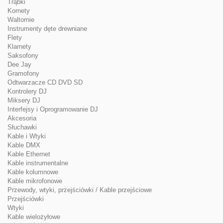
Trąbki
Kornety
Waltornie
Instrumenty dęte drewniane
Flety
Klarnety
Saksofony
Dee Jay
Gramofony
Odtwarzacze CD DVD SD
Kontrolery DJ
Miksery DJ
Interfejsy i Oprogramowanie DJ
Akcesoria
Słuchawki
Kable i Wtyki
Kable DMX
Kable Ethernet
Kable instrumentalne
Kable kolumnowe
Kable mikrofonowe
Przewody, wtyki, przejściówki / Kable przejściowe
Przejściówki
Wtyki
Kable wielożyłowe