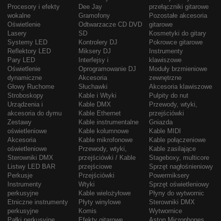
Procesory i efekty
Dee Jay
przełączniki gitarowe
wokalne
Gramofony
Pozostałe akcesoria
Oświetlenie
Odtwarzacze CD DVD
gitarowe
Lasery
SD
Kosmetyki do gitary
Systemy LED
Kontrolery DJ
Pokrowce gitarowe
Reflektory LED
Miksery DJ
Instrumenty
Pary LED
Interfejsy i
klawiszowe
Oświetlenie
Oprogramowanie DJ
Moduły brzmieniowe
dynamiczne
Akcesoria
zewnętrzne
Głowy Ruchome
Słuchawki
Akcesoria klawiszowe
Stroboskopy
Kable i Wtyki
Pulpity do nut
Urządzenia i
Kable DMX
Przewody, wtyki,
akcesoria do dymu
Kable Ethernet
przejściówki
Zestawy
Kable instrumentalne
Gniazda
oświetleniowe
Kable kolumnowe
Kable MIDI
Akcesoria
Kable mikrofonowe
Kable połączeniowe
oświetleniowe
Przewody, wtyki,
Kable zasilające
Sterowniki DMX
przejściówki / Kable
Stageboxy, multicore
Listwy LED BAR
przejściowe
Sprzęt nagłośnieniowy
Perkusje
Przejściówki
Powermiksery
Instrumenty
Wtyki
Sprzęt oświetleniowy
perkusyjne
Kable wielożyłowe
Płyny do wytwornic
Etniczne instrumenty
Płyty winylowe
Sterowniki DMX
perkusyjne
Komis
Wytwornice
Pałki perkusyjne
Efekty gitarowe
Aston Microphones