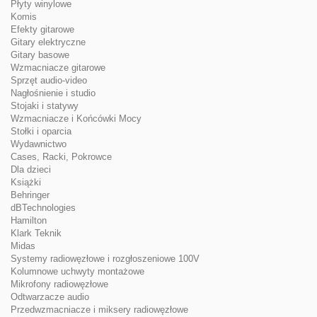
Płyty winylowe
Komis
Efekty gitarowe
Gitary elektryczne
Gitary basowe
Wzmacniacze gitarowe
Sprzęt audio-video
Nagłośnienie i studio
Stojaki i statywy
Wzmacniacze i Końcówki Mocy
Stołki i oparcia
Wydawnictwo
Cases, Racki, Pokrowce
Dla dzieci
Książki
Behringer
dBTechnologies
Hamilton
Klark Teknik
Midas
Systemy radiowęzłowe i rozgłoszeniowe 100V
Kolumnowe uchwyty montażowe
Mikrofony radiowęzłowe
Odtwarzacze audio
Przedwzmacniacze i miksery radiowęzłowe