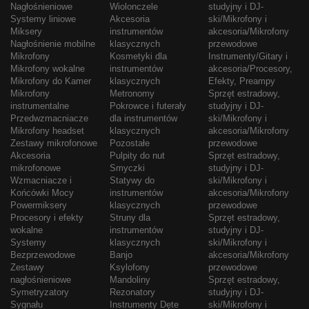
Nagłośnieniowe
Wiolonczele
studyjny i DJ-
Systemy liniowe
Akcesoria
ski/Mikrofony i
Miksery
instrumentów
akcesoria/Mikrofony
Nagłośnienie mobilne
klasycznych
przewodowe
Mikrofony
Kosmetyki dla
Instrumenty/Gitary i
Mikrofony wokalne
instrumentów
akcesoria/Procesory,
Mikrofony do Kamer
klasycznych
Efekty, Preampy
Mikrofony
Metronomy
Sprzęt estradowy,
instrumentalne
Pokrowce i futerały
studyjny i DJ-
Przedwzmacniacze
dla instrumentów
ski/Mikrofony i
Mikrofony headset
klasycznych
akcesoria/Mikrofony
Zestawy mikrofonowe
Pozostałe
przewodowe
Akcesoria
Pulpity do nut
Sprzęt estradowy,
mikrofonowe
Smyczki
studyjny i DJ-
Wzmacniacze i
Statywy do
ski/Mikrofony i
Końcówki Mocy
instrumentów
akcesoria/Mikrofony
Powermiksery
klasycznych
przewodowe
Procesory i efekty
Struny dla
Sprzęt estradowy,
wokalne
instrumentów
studyjny i DJ-
Systemy
klasycznych
ski/Mikrofony i
Bezprzewodowe
Banjo
akcesoria/Mikrofony
Zestawy
Ksylofony
przewodowe
nagłośnieniowe
Mandoliny
Sprzęt estradowy,
Symetryzatory
Rezonatory
studyjny i DJ-
Sygnału
Instrumenty Dęte
ski/Mikrofony i