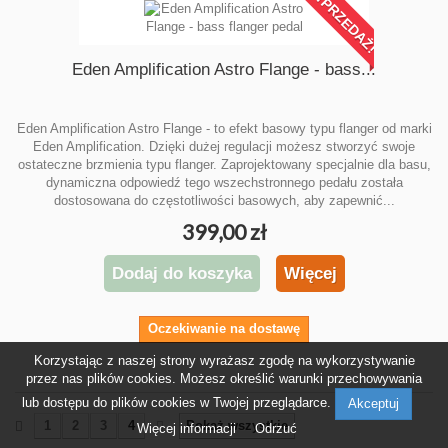
WYPRZEDAŻ!
Eden Amplification Astro Flange - bass...
Eden Amplification Astro Flange - to efekt basowy typu flanger od marki
Eden Amplification. Dzięki dużej regulacji możesz stworzyć swoje
ostateczne brzmienia typu flanger. Zaprojektowany specjalnie dla basu,
dynamiczna odpowiedź tego wszechstronnego pedału została
dostosowana do częstotliwości basowych, aby zapewnić...
399,00 zł
Dodaj do koszyka
Więcej
Oczekiwanie na dostawę
Korzystając z naszej strony wyrażasz zgodę na wykorzystywanie
przez nas plików cookies. Możesz określić warunki przechowywania
lub dostępu do plików cookies w Twojej przeglądarce.
Akceptuj
1
2
3
4
Pokaż wszystkie
Więcej informacji
Odrzuć