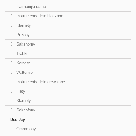
Harmonijki ustne
Instrumenty dęte blaszane
Klarnety
Puzony
Sakshorny
Trąbki
Kornety
Waltornie
Instrumenty dęte drewniane
Flety
Klarnety
Saksofony
Dee Jay
Gramofony