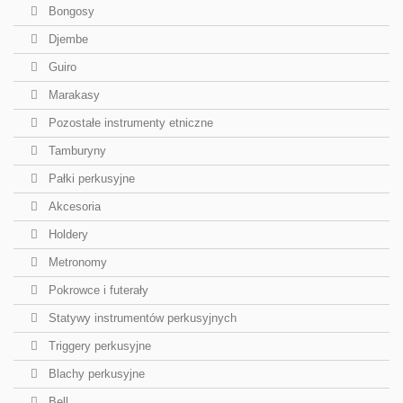
Bongosy
Djembe
Guiro
Marakasy
Pozostałe instrumenty etniczne
Tamburyny
Pałki perkusyjne
Akcesoria
Holdery
Metronomy
Pokrowce i futerały
Statywy instrumentów perkusyjnych
Triggery perkusyjne
Blachy perkusyjne
Bell