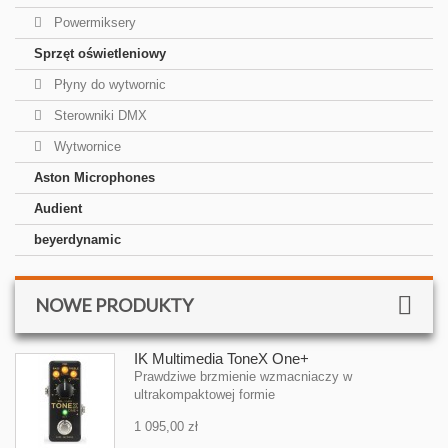
Powermiksery
Sprzęt oświetleniowy
Płyny do wytwornic
Sterowniki DMX
Wytwornice
Aston Microphones
Audient
beyerdynamic
NOWE PRODUKTY
IK Multimedia ToneX One+
Prawdziwe brzmienie wzmacniaczy w
ultrakompaktowej formie
1 095,00 zł