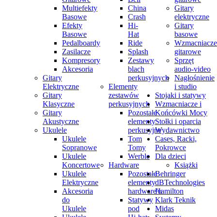
Multiefekty
China
Gitary
Basowe
Crash
elektryczne
Efekty
Hi-
Gitary
Basowe
Hat
basowe
Pedalboardy
Ride
Wzmacniacze
Zasilacze
Splash
gitarowe
Kompresory
Zestawy
Sprzęt
Akcesoria
blach
audio-video
Gitary
perkusyjnych
Nagłośnienie
Elektryczne
Elementy
i studio
Gitary
zestawów
Stojaki i statywy
Klasyczne
perkusyjnych
Wzmacniacze i
Gitary
Pozostałe
Końcówki Mocy
Akustyczne
elementy
Stołki i oparcia
Ukulele
perkusyjne
Wydawnictwo
Ukulele
Tom
Cases, Racki,
Sopranowe
Tomy
Pokrowce
Ukulele
Werble
Dla dzieci
Koncertowe
Hardware
Książki
Ukulele
Pozostałe
Behringer
Elektryczne
elementy
dBTechnologies
Akcesoria
hardware'u
Hamilton
do
Statywy
Klark Teknik
Ukulele
pod
Midas