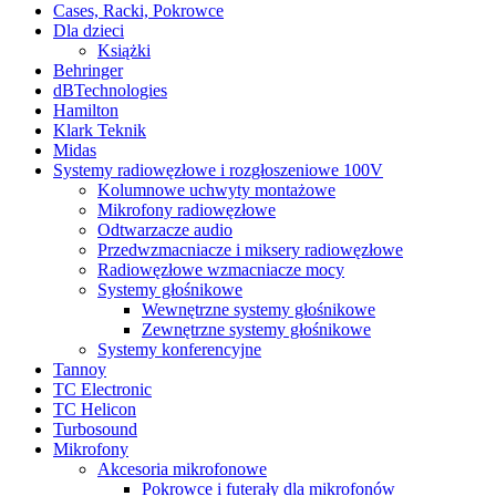
Cases, Racki, Pokrowce
Dla dzieci
Książki
Behringer
dBTechnologies
Hamilton
Klark Teknik
Midas
Systemy radiowęzłowe i rozgłoszeniowe 100V
Kolumnowe uchwyty montażowe
Mikrofony radiowęzłowe
Odtwarzacze audio
Przedwzmacniacze i miksery radiowęzłowe
Radiowęzłowe wzmacniacze mocy
Systemy głośnikowe
Wewnętrzne systemy głośnikowe
Zewnętrzne systemy głośnikowe
Systemy konferencyjne
Tannoy
TC Electronic
TC Helicon
Turbosound
Mikrofony
Akcesoria mikrofonowe
Pokrowce i futerały dla mikrofonów