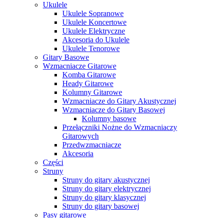
Ukulele
Ukulele Sopranowe
Ukulele Koncertowe
Ukulele Elektryczne
Akcesoria do Ukulele
Ukulele Tenorowe
Gitary Basowe
Wzmacniacze Gitarowe
Komba Gitarowe
Heady Gitarowe
Kolumny Gitarowe
Wzmacniacze do Gitary Akustycznej
Wzmacniacze do Gitary Basowej
Kolumny basowe
Przełączniki Nożne do Wzmacniaczy
Gitarowych
Przedwzmacniacze
Akcesoria
Części
Struny
Struny do gitary akustycznej
Struny do gitary elektrycznej
Struny do gitary klasycznej
Struny do gitary basowej
Pasy gitarowe