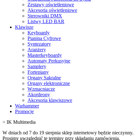
Zestawy oświetleniowe
Akcesoria oświetleniowe
Sterowniki DMX
Listwy LED BAR
Klawisze
Keyboardy
Pianina Cyfrowe
Syntezatory
Aranżery
Masterkeyboardy
Automaty Perkusyjne
Samplery
Fortepiany
Organy Sakralne
Organy elektroniczne
Wzmacniacze
Akordeony
Akcesoria klawiszowe
Warhammer
Promocje
>
IK Multimedia
W dniach od 7 do 19 sierpnia sklep internetowy będzie nieczynny.
Prosimy uwzględnić te terminy przy składaniu zamówienia.