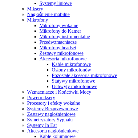
Systemy liniowe
Miksery
Nagłośnienie mobilne
Mikrofony
Mikrofony wokalne
Mikrofony do Kamer
Mikrofony instrumentalne
Przedwzmacniacze
Mikrofony headset
Zestawy mikrofonowe
Akcesoria mikrofonowe
Kable mikrofonowe
Osłony mikrofonów
Pozostałe akcesoria mikrofonowe
Statywy mikrofonowe
Uchwyty mikrofonowe
Wzmacniacze i Końcówki Mocy
Powermiksery
Procesory i efekty wokalne
Systemy Bezprzewodowe
Zestawy nagłośnieniowe
Symetryzatory Sygnału
Systemy In Ear
Akcesoria nagłośnieniowe
Kable kolumnowe