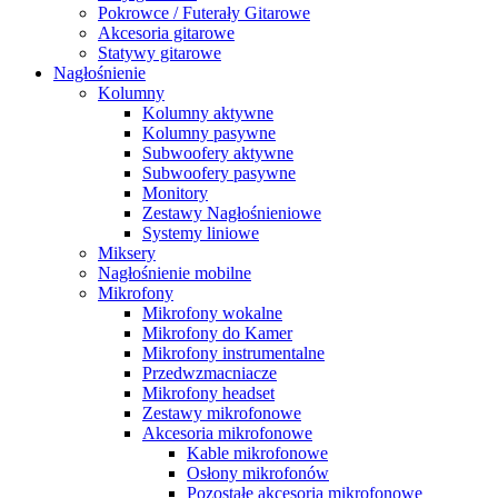
Pokrowce / Futerały Gitarowe
Akcesoria gitarowe
Statywy gitarowe
Nagłośnienie
Kolumny
Kolumny aktywne
Kolumny pasywne
Subwoofery aktywne
Subwoofery pasywne
Monitory
Zestawy Nagłośnieniowe
Systemy liniowe
Miksery
Nagłośnienie mobilne
Mikrofony
Mikrofony wokalne
Mikrofony do Kamer
Mikrofony instrumentalne
Przedwzmacniacze
Mikrofony headset
Zestawy mikrofonowe
Akcesoria mikrofonowe
Kable mikrofonowe
Osłony mikrofonów
Pozostałe akcesoria mikrofonowe