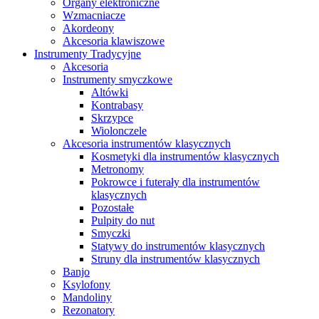
Organy elektroniczne
Wzmacniacze
Akordeony
Akcesoria klawiszowe
Instrumenty Tradycyjne
Akcesoria
Instrumenty smyczkowe
Altówki
Kontrabasy
Skrzypce
Wiolonczele
Akcesoria instrumentów klasycznych
Kosmetyki dla instrumentów klasycznych
Metronomy
Pokrowce i futerały dla instrumentów
klasycznych
Pozostałe
Pulpity do nut
Smyczki
Statywy do instrumentów klasycznych
Struny dla instrumentów klasycznych
Banjo
Ksylofony
Mandoliny
Rezonatory