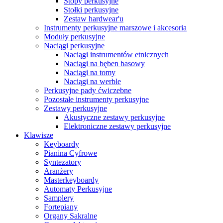
Stopy perkusyjne
Stołki perkusyjne
Zestaw hardwear'u
Instrumenty perkusyjne marszowe i akcesoria
Moduły perkusyjne
Naciągi perkusyjne
Naciągi instrumentów etnicznych
Naciągi na bęben basowy
Naciągi na tomy
Naciągi na werble
Perkusyjne pady ćwiczebne
Pozostałe instrumenty perkusyjne
Zestawy perkusyjne
Akustyczne zestawy perkusyjne
Elektroniczne zestawy perkusyjne
Klawisze
Keyboardy
Pianina Cyfrowe
Syntezatory
Aranżery
Masterkeyboardy
Automaty Perkusyjne
Samplery
Fortepiany
Organy Sakralne