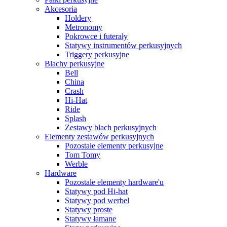
Akcesoria
Holdery
Metronomy
Pokrowce i futerały
Statywy instrumentów perkusyjnych
Triggery perkusyjne
Blachy perkusyjne
Bell
China
Crash
Hi-Hat
Ride
Splash
Zestawy blach perkusyjnych
Elementy zestawów perkusyjnych
Pozostałe elementy perkusyjne
Tom Tomy
Werble
Hardware
Pozostałe elementy hardware'u
Statywy pod Hi-hat
Statywy pod werbel
Statywy proste
Statywy łamane