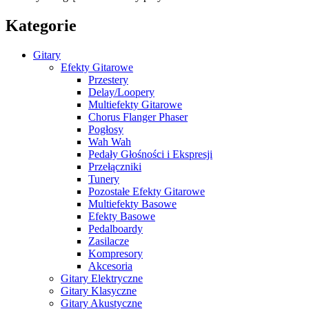
Kategorie
Gitary
Efekty Gitarowe
Przestery
Delay/Loopery
Multiefekty Gitarowe
Chorus Flanger Phaser
Pogłosy
Wah Wah
Pedały Głośności i Ekspresji
Przełączniki
Tunery
Pozostałe Efekty Gitarowe
Multiefekty Basowe
Efekty Basowe
Pedalboardy
Zasilacze
Kompresory
Akcesoria
Gitary Elektryczne
Gitary Klasyczne
Gitary Akustyczne