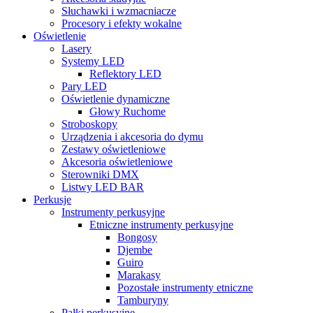
Słuchawki i wzmacniacze
Procesory i efekty wokalne
Oświetlenie
Lasery
Systemy LED
Reflektory LED
Pary LED
Oświetlenie dynamiczne
Głowy Ruchome
Stroboskopy
Urządzenia i akcesoria do dymu
Zestawy oświetleniowe
Akcesoria oświetleniowe
Sterowniki DMX
Listwy LED BAR
Perkusje
Instrumenty perkusyjne
Etniczne instrumenty perkusyjne
Bongosy
Djembe
Guiro
Marakasy
Pozostałe instrumenty etniczne
Tamburyny
Pałki perkusyjne