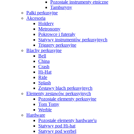
Pozostałe instrumenty etniczne
Tamburyny
Pałki perkusyjne
Akcesoria
Holdery
Metronomy
Pokrowce i futerały
Statywy instrumentów perkusyjnych
Triggery perkusyjne
Blachy perkusyjne
Bell
China
Crash
Hi-Hat
Ride
Splash
Zestawy blach perkusyjnych
Elementy zestawów perkusyjnych
Pozostałe elementy perkusyjne
Tom Tomy
Werble
Hardware
Pozostałe elementy hardware'u
Statywy pod Hi-hat
Statywy pod werbel