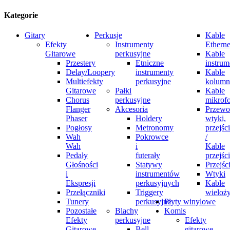
Kategorie
Gitary
Perkusje
Kable
Efekty
Instrumenty
Etherne
Gitarowe
perkusyjne
Kable
Przestery
Etniczne
instrum
Delay/Loopery
instrumenty
Kable
Multiefekty
perkusyjne
kolum
Gitarowe
Pałki
Kable
Chorus
perkusyjne
mikrof
Flanger
Akcesoria
Przewo
Phaser
Holdery
wtyki,
Pogłosy
Metronomy
przejśc
Wah
Pokrowce
/
Wah
i
Kable
Pedały
futerały
przejśc
Głośności
Statywy
Przejśc
i
instrumentów
Wtyki
Ekspresji
perkusyjnych
Kable
Przełączniki
Triggery
wieloż
Tunery
perkusyjne
Płyty winylowe
Pozostałe
Blachy
Komis
Efekty
perkusyjne
Efekty
Gitarowe
Bell
gitarowe