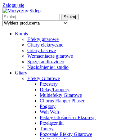
Zaloguj się
Szukaj
Komis
Efekty gitarowe
Gitary elektryczne
Gitary basowe
Wzmacniacze gitarowe
Sprzęt audio-video
Nagłośnienie i studio
Gitary
Efekty Gitarowe
Przestery
Delay/Loopery
Multiefekty Gitarowe
Chorus Flanger Phaser
Pogłosy
Wah Wah
Pedały Głośności i Ekspresji
Przełączniki
Tunery
Pozostałe Efekty Gitarowe