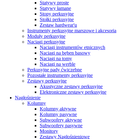
Statywy proste
Statywy łamane
Stopy perkusyjne
Stołki perkusyjne
Zestaw hardwear'u
Instrumenty perkusyjne marszowe i akcesoria
Moduły perkusyjne
Naciągi perkusyjne
Naciągi instrumentów etnicznych
Naciągi na bęben basowy
Naciągi na tomy
Naciągi na werble
Perkusyjne pady ćwiczebne
Pozostałe instrumenty perkusyjne
Zestawy perkusyjne
Akustyczne zestawy perkusyjne
Elektroniczne zestawy perkusyjne
Nagłośnienie
Kolumny
Kolumny aktywne
Kolumny pasywne
Subwoofery aktywne
Subwoofery pasywne
Monitory
Zestawy Nagłośnieniowe