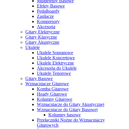
Multiefekty Basowe
Efekty Basowe
Pedalboardy
Zasilacze
Kompresory
Akcesoria
Gitary Elektryczne
Gitary Klasyczne
Gitary Akustyczne
Ukulele
Ukulele Sopranowe
Ukulele Koncertowe
Ukulele Elektryczne
Akcesoria do Ukulele
Ukulele Tenorowe
Gitary Basowe
Wzmacniacze Gitarowe
Komba Gitarowe
Heady Gitarowe
Kolumny Gitarowe
Wzmacniacze do Gitary Akustycznej
Wzmacniacze do Gitary Basowej
Kolumny basowe
Przełączniki Nożne do Wzmacniaczy
Gitarowych