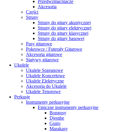
Przedwzmacniacze
Akcesoria
Części
Struny
Struny do gitary akustycznej
Struny do gitary elektrycznej
Struny do gitary klasycznej
Struny do gitary basowej
Pasy gitarowe
Pokrowce / Futerały Gitarowe
Akcesoria gitarowe
Statywy gitarowe
Ukulele
Ukulele Sopranowe
Ukulele Koncertowe
Ukulele Elektryczne
Akcesoria do Ukulele
Ukulele Tenorowe
Perkusje
Instrumenty perkusyjne
Etniczne instrumenty perkusyjne
Bongosy
Djembe
Guiro
Marakasy