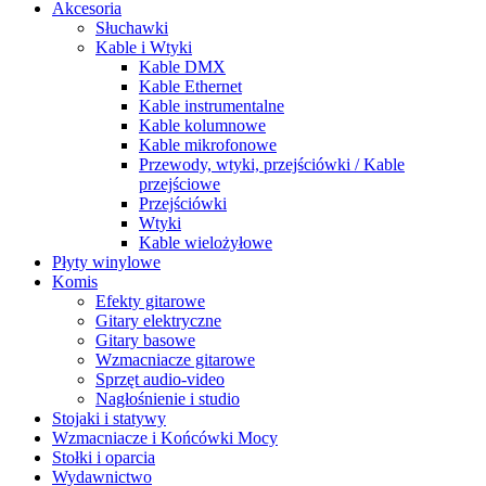
Akcesoria
Słuchawki
Kable i Wtyki
Kable DMX
Kable Ethernet
Kable instrumentalne
Kable kolumnowe
Kable mikrofonowe
Przewody, wtyki, przejściówki / Kable
przejściowe
Przejściówki
Wtyki
Kable wielożyłowe
Płyty winylowe
Komis
Efekty gitarowe
Gitary elektryczne
Gitary basowe
Wzmacniacze gitarowe
Sprzęt audio-video
Nagłośnienie i studio
Stojaki i statywy
Wzmacniacze i Końcówki Mocy
Stołki i oparcia
Wydawnictwo