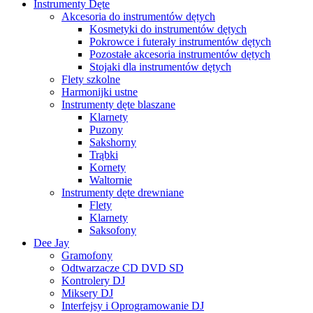
Instrumenty Dęte
Akcesoria do instrumentów dętych
Kosmetyki do instrumentów dętych
Pokrowce i futerały instrumentów dętych
Pozostałe akcesoria instrumentów dętych
Stojaki dla instrumentów dętych
Flety szkolne
Harmonijki ustne
Instrumenty dęte blaszane
Klarnety
Puzony
Sakshorny
Trąbki
Kornety
Waltornie
Instrumenty dęte drewniane
Flety
Klarnety
Saksofony
Dee Jay
Gramofony
Odtwarzacze CD DVD SD
Kontrolery DJ
Miksery DJ
Interfejsy i Oprogramowanie DJ