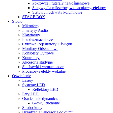
Pokrowce i futerały nagłośnieniowe
Statywy dla mikserów, wzmacniaczy, efektów
Statywy i uchwyty kolumnowe
STAGE BOX
Studio
Mikrofony
Interfejsy Audio
Klawiatury
Przedwzmacniacze
Cyfrowe Rejestratory Dźwięku
Monitory Odsłuchowe
Konsolety Cyfrowe
Kontrolery
Akcesoria studyjne
Słuchawki i wzmacniacze
Procesory i efekty wokalne
Oświetlenie
Lasery
Systemy LED
Reflektory LED
Pary LED
Oświetlenie dynamiczne
Głowy Ruchome
Stroboskopy
Urządzenia i akcesoria do dymu