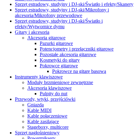
Sprzęt estradowy, studyjny i DJ-ski/Światło i efekty/Skanery
Sprzęt estradowy, studyjny i DJ-ski/Mikrofony i
akcesoria/Mikrofony przewodowe
Sprzęt estradowy, studyjny i DJ-ski/Światło i
efekty/Wytwornice dymu
Gitary i akcesoria
Akcesoria gitarowe
Pazurki gitarowe
Potencjometry i przełączniki gitarowe
Pozostałe akcesoria gitarowe
Kosmetyki do gitary
Pokrowce gitarowe
Pokrowce na gitarę basową
Instrumenty klawiszowe
Moduły brzmieniowe zewnętrzne
Akcesoria klawiszowe
Pulpity do nut
Przewody, wtyki, przejściówki
Gniazda
Kable MIDI
Kable połączeniowe
Kable zasilające
Stageboxy, multicore
Sprzęt nagłośnieniowy
Powermiksery