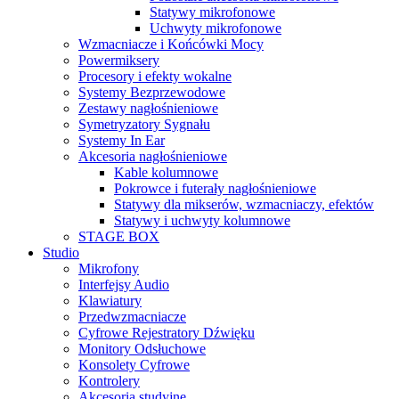
Statywy mikrofonowe
Uchwyty mikrofonowe
Wzmacniacze i Końcówki Mocy
Powermiksery
Procesory i efekty wokalne
Systemy Bezprzewodowe
Zestawy nagłośnieniowe
Symetryzatory Sygnału
Systemy In Ear
Akcesoria nagłośnieniowe
Kable kolumnowe
Pokrowce i futerały nagłośnieniowe
Statywy dla mikserów, wzmacniaczy, efektów
Statywy i uchwyty kolumnowe
STAGE BOX
Studio
Mikrofony
Interfejsy Audio
Klawiatury
Przedwzmacniacze
Cyfrowe Rejestratory Dźwięku
Monitory Odsłuchowe
Konsolety Cyfrowe
Kontrolery
Akcesoria studyjne