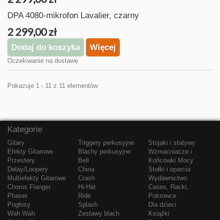
DPA 4080-mikrofon Lavalier, czarny
2 299,00 zł
Dodaj do koszyka
Więcej
Oczekiwanie na dostawę
Pokazuje 1 - 11 z 11 elementów
Kategorie
Gitary
Triggery perkusyjne
Stojaki i statywy
Efekty Gitarowe
Blachy perkusyjne
Wzmacniacze i
Przestery
Bell
Końcówki Mocy
Delay/Loopery
China
Stołki i oparcia
Multiefekty Gitarowe
Crash
Wydawnictwo
Chorus Flanger
Hi-Hat
Cases, Racki,
Phaser
Ride
Pokrowce
Pogłosy
Splash
Dla dzieci
Wah Wah
Zestawy blach
Książki