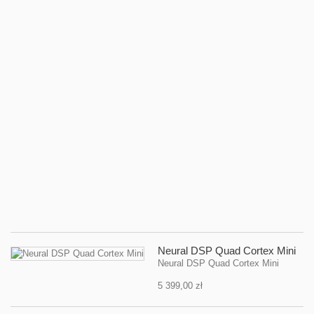
E
R
-
ef
gi
No
li
ef
gi
IK
Mu
T
O
Br
So
59
Neural DSP Quad Cortex Mini
Neural DSP Quad Cortex Mini
5 399,00 zł