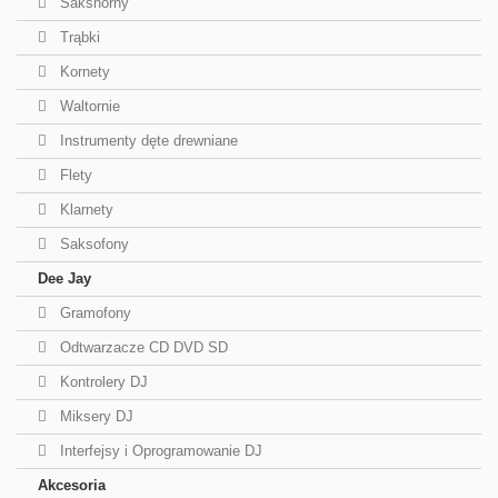
Sakshorny
Trąbki
Kornety
Waltornie
Instrumenty dęte drewniane
Flety
Klarnety
Saksofony
Dee Jay
Gramofony
Odtwarzacze CD DVD SD
Kontrolery DJ
Miksery DJ
Interfejsy i Oprogramowanie DJ
Akcesoria