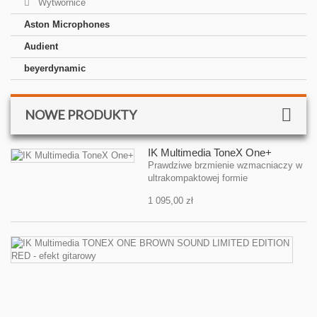
Wytwornice
Aston Microphones
Audient
beyerdynamic
NOWE PRODUKTY
IK Multimedia ToneX One+
Prawdziwe brzmienie wzmacniaczy w
ultrakompaktowej formie
1 095,00 zł
IK
Mu
T
O
B
S
L