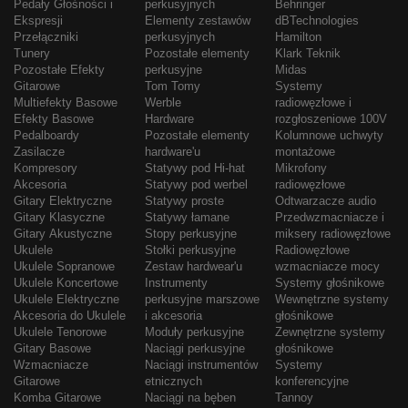
Pedały Głośności i
perkusyjnych
Behringer
Ekspresji
Elementy zestawów
dBTechnologies
Przełączniki
perkusyjnych
Hamilton
Tunery
Pozostałe elementy
Klark Teknik
Pozostałe Efekty
perkusyjne
Midas
Gitarowe
Tom Tomy
Systemy
Multiefekty Basowe
Werble
radiowęzłowe i
Efekty Basowe
Hardware
rozgłoszeniowe 100V
Pedalboardy
Pozostałe elementy
Kolumnowe uchwyty
Zasilacze
hardware'u
montażowe
Kompresory
Statywy pod Hi-hat
Mikrofony
Akcesoria
Statywy pod werbel
radiowęzłowe
Gitary Elektryczne
Statywy proste
Odtwarzacze audio
Gitary Klasyczne
Statywy łamane
Przedwzmacniacze i
Gitary Akustyczne
Stopy perkusyjne
miksery radiowęzłowe
Ukulele
Stołki perkusyjne
Radiowęzłowe
Ukulele Sopranowe
Zestaw hardwear'u
wzmacniacze mocy
Ukulele Koncertowe
Instrumenty
Systemy głośnikowe
Ukulele Elektryczne
perkusyjne marszowe
Wewnętrzne systemy
Akcesoria do Ukulele
i akcesoria
głośnikowe
Ukulele Tenorowe
Moduły perkusyjne
Zewnętrzne systemy
Gitary Basowe
Naciągi perkusyjne
głośnikowe
Wzmacniacze
Naciągi instrumentów
Systemy
Gitarowe
etnicznych
konferencyjne
Komba Gitarowe
Naciągi na bęben
Tannoy