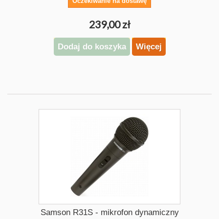
Oczekiwanie na dostawę
239,00 zł
Dodaj do koszyka
Więcej
Samson R31S - mikrofon dynamiczny