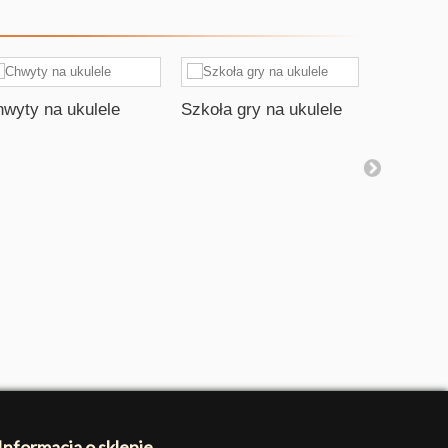
wyty na ukulele
Szkoła gry na ukulele
Gitara P
Tatiana 
Informacja o sklepie