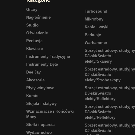
Gitary
Turbosound
Nagłośnienie
Mikrofony
Studio
Kable i wtyki
Oświetlenie
Perkusje
Perkusje
Warhammer
Klawisze
Sprzęt estradowy, studyjny
DJ-ski/Światło i
Instrumenty Tradycyjne
efekty/Skanery
Instrumenty Dęte
Sprzęt estradowy, studyjny
Dee Jay
DJ-ski/Światło i
Akcesoria
efekty/Stroboskopy
Płyty winylowe
Sprzęt estradowy, studyjny
DJ-ski/Światło i
Komis
efekty/Reflektory
Stojaki i statywy
Sprzęt estradowy, studyjny
Wzmacniacze i Końcówki
DJ-ski/Światło i
Mocy
efekty/Reflektory
Stołki i oparcia
Sprzęt estradowy, studyjny
DJ-ski/Światło i
Wydawnictwo