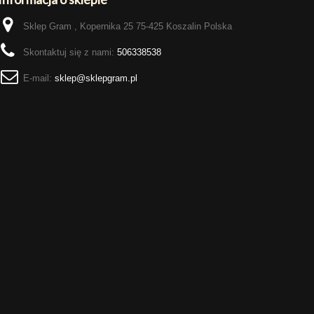
Sklep Gram , Kopernika 25 75-425 Koszalin Polska
Skontaktuj się z nami:
506338538
E-mail:
sklep@sklepgram.pl