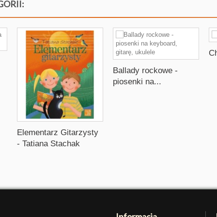
GORII:
Ch
Ballady rockowe -
piosenki na...
Elementarz Gitarzysty
- Tatiana Stachak
Informacja