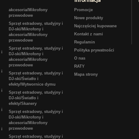
akcesoria/Mikrofony
Promocje
przewodowe
Nowe produkty
Sprzęt estradowy, studyjny i
Najczęściej kupowane
DJ-ski/Mikrofony i
Kontakt z nami
akcesoria/Mikrofony
przewodowe
Regulamin
Sprzęt estradowy, studyjny i
Polityka prywatności
 i
DJ-ski/Mikrofony i
O nas
akcesoria/Mikrofony
przewodowe
RATY
 i
Sprzęt estradowy, studyjny i
Mapa strony
DJ-ski/Światło i
efekty/Wytwornice dymu
 i
Sprzęt estradowy, studyjny i
DJ-ski/Światło i
efekty/Skanery
 i
Sprzęt estradowy, studyjny i
DJ-ski/Mikrofony i
akcesoria/Mikrofony
przewodowe
 i
Sprzęt estradowy, studyjny i